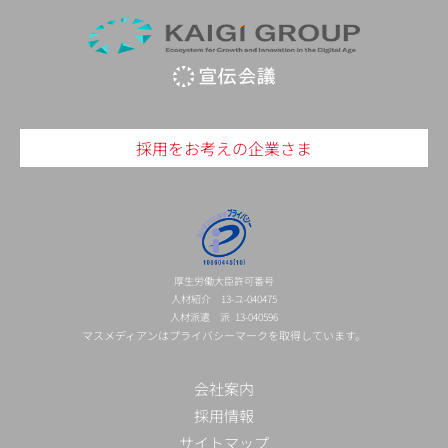
採用をお考えの企業さま
厚生労働大臣許可番号
人材紹介 13-ユ-040475
人材派遣 派 13-040596
マスメディアンはプライバシーマークを取得しています。
会社案内
採用情報
サイトマップ