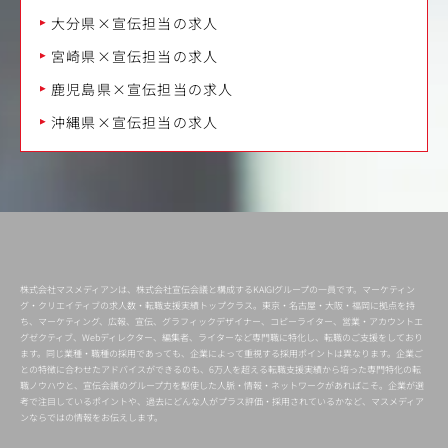
大分県×宣伝担当の求人
宮崎県×宣伝担当の求人
鹿児島県×宣伝担当の求人
沖縄県×宣伝担当の求人
株式会社マスメディアンは、株式会社宣伝会議と構成するKAIGIグループの一員です。マーケティン
グ・クリエイティブの求人数・転職支援実績トップクラス。東京・名古屋・大阪・福岡に拠点を持
ち、マーケティング、広報、宣伝、グラフィックデザイナー、コピーライター、営業・アカウントエ
グゼクティブ、Webディレクター、編集者、ライターなど専門職に特化し、転職のご支援をしており
ます。同じ業種・職種の採用であっても、企業によって重視する採用ポイントは異なります。企業ご
との特徴に合わせたアドバイスができるのも、6万人を超える転職支援実績から培った専門特化の転
職ノウハウと、宣伝会議のグループ力を駆使した人脈・情報・ネットワークがあればこそ。企業が選
考で注目しているポイントや、過去にどんな人がプラス評価・採用されているかなど、マスメディア
ンならではの情報をお伝えします。