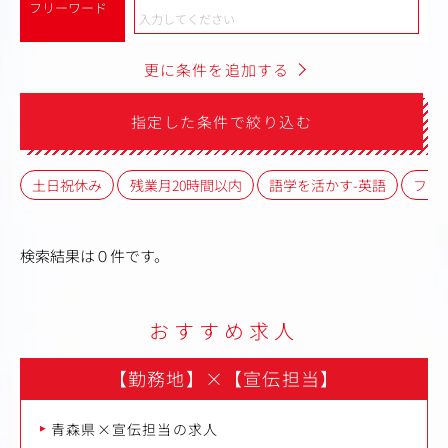
フリーワード
更に条件を追加する
指定した条件で絞り込む
土日祝休み
残業月20時間以内
語学を活かす-英語
フレ
検索結果は０件です。
おすすめ求人
【勤務地】
×
【宣伝担当】
青森県×宣伝担当の求人