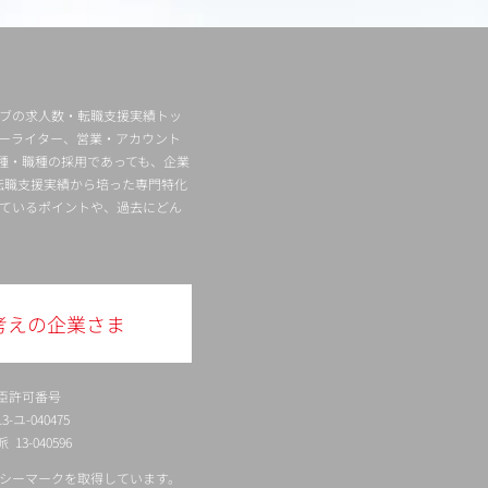
ィブの求人数・転職支援実績トッ
ーライター、営業・アカウント
種・職種の採用であっても、企業
転職支援実績から培った専門特化
ているポイントや、過去にどん
考えの企業さま
臣許可番号
ユ-040475
13-040596
シーマークを取得しています。