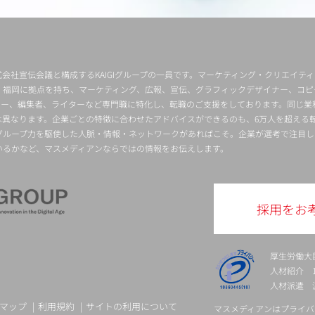
会社宣伝会議と構成するKAIGIグループの一員です。マーケティング・クリエイテ
・福岡に拠点を持ち、マーケティング、広報、宣伝、グラフィックデザイナー、コピ
クター、編集者、ライターなど専門職に特化し、転職のご支援をしております。同じ業
は異なります。企業ごとの特徴に合わせたアドバイスができるのも、6万人を超える
グループ力を駆使した人脈・情報・ネットワークがあればこそ。企業が選考で注目し
いるかなど、マスメディアンならではの情報をお伝えします。
採用をお
厚生労働大
人材紹介 13-
人材派遣 派 
マップ
利用規約
サイトの利用について
マスメディアンはプライバ