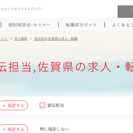
ージェントならマスメディアン
個別相談会･セミナー
転職成功ガイド
よくある
ェント
求人検索
宣伝担当,佐賀県の求人・転職
転職活動を始めるにあたり
メーカー・事業会社への転職
伝担当,佐賀県の求人・
履歴書のつくり方
大手広告会社への転職
職務経歴書のつくり方
エグゼクティブ転職
ポートフォリオのつくり方
しゅふクリ･ママクリ転職
面接対策
年収アップ転職
宣伝担当
指定する
未経験から広告業界への転職
Uターン･Iターン転職
特に指定しない
指定する