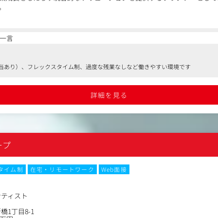
。
ティング戦略立案～実施～効果検証までを人基点に一気通貫で廻し続け
一言
いく
nt Platform）やCDP（Customer Data Platform）を活用した
当あり）、フレックスタイム制、過度な残業なしなど働きやすい環境です
結果に基づくマーケティング戦略の立案
る独自ソリューションや外部の各種ツール等を最適に組み合わせた
リューション・アーキテクトの設計
詳細を見る
ョンプランの実施遂行（クリエイティブ開発、イベント実施、
PIによる効果測定と改善策の導出
データを活用した新しいソリューションの開発／提供
ープ
タイム制
在宅・リモートワーク
Web面接
ンティスト
1丁目8-1