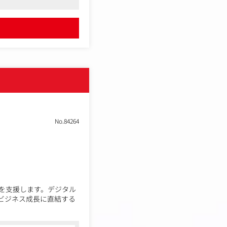
など
ージをお持ちの方もいら
徹底追及しています。
きることも同社の魅力の
No.84264
を支援します。デジタル
のビジネス成長に直結する