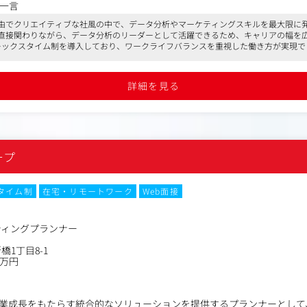
一言
種計測ツール（Adobe Analytics,Google Analytics等）を用
由でクリエイティブな社風の中で、データ分析やマーケティングスキルを最大限に
、実装確認、およびDebug等。
直接関わりながら、データ分析のリーダーとして活躍できるため、キャリアの幅を
理:キャンペーンパフォーマンスの定量的評価、およびあらかじめ定義された
レックスタイム制を導入しており、ワークライフバランスを重視した働き方が実現で
レポートおよびアドホックレポートの作成。複雑なデータを整理し、ク
ーリーのあるレポート」の提供。
QLを用いたデータベースからのデータ抽出、および簡易的なデータクレ
詳細を見る
erBI,Looker Studio,Tableau等)の構築・運用・保守。
ープ
タイム制
在宅・リモートワーク
Web面接
ティングプランナー
1丁目8-1
0万円
業成長をもたらす統合的なソリューションを提供するプランナーとして