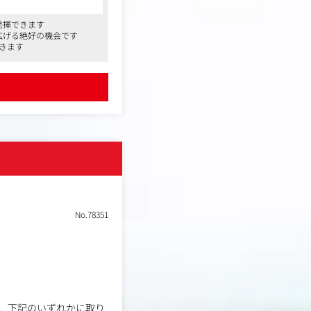
いたキャンペーンのトラッキング
発揮できます
広げる絶好の機会です
KPIの進捗管理。
きます
ライアントが次のアクショ
ンジング・加工。
No.78351
、下記のいずれかに取り