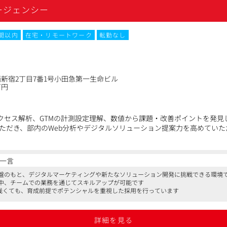
ージェンシー
時間以内
在宅・リモートワーク
転勤なし
ト
新宿2丁目7番1号小田急第一生命ビル
万円
トアクセス解析、GTMの計測設定理解、数値から課題・改善ポイントを発
ただき、部内のWeb分析やデジタルソリューション提案力を高めていた
0%）：GA4等を用いたWebサイトのアクセス解析、主要指標の確認、
一言
（10%）：GTMのタグ／トリガー等の仕組み理解、計測設定の補助、動作
盤のもと、デジタルマーケティングや新たなソリューション開発に挑戦できる環境
成（20%）：分析結果を分かりやすく整理し、レポートや説明資料とし
中、チームでの業務を通じてスキルアップが可能です
（20%）：Looker Studio等を想定した指標整理、ダッシュボード
験が浅くても、育成前提でポテンシャルを重視した採用を行っています
援（20%）：新しいデジタルツールやLLM活用の試行、課題に合ったSa
ン（10%）：新たなソリューション開発のアイデアやサポート
詳細を見る