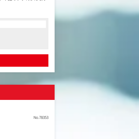
、クライアントの事業目
No.78353