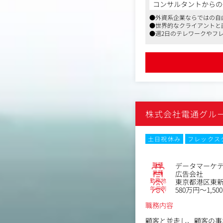
【主な職務内容】
コンサルタントからの
・キャンペーン設計・計測:各
●外資系企業ならではの自
設計、タグ設定の要件定義
●世界的なクライアントと
・データ分析・KPI管
●週2日のテレワークやフ
・レポーティング:月次
ンを判断しやすい「スト
・データ基盤の運用:S
・可視化 ダッシュボード(Pow
株式会社電通グル
土日祝休み
フレックス
職種
データマーケ
業種
広告会社
勤務地
東京都港区東新橋
年収例
580万円～1,50
職務内容
顧客と並走し、顧客の事