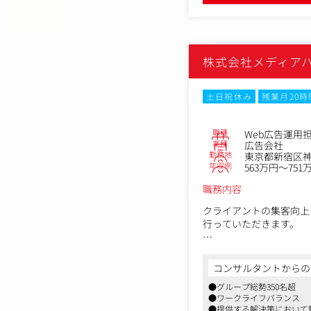
【対象顧客】
観光・交通（箱根・江の
（BtoB）、ポイント（
株式会社メディア
【入社後の期待役割（描
・3カ月後：既存案件の
担当者と一緒に整理でき
土日祝休み
残業月20
・半年後：小規模案件で
Looker Studio等
・1年後：Webアナリ
職種
Web広告運用
ーション開発にも関与で
業種
広告会社
勤務地
東京都新宿区神楽
年収例
563万円～751
職務内容
クライアントの集客向上
行っていただきます。
■具体的な業務
・リスティング広告、SNS
コンサルタントからの
・お客様先への訪問(営
●グループ総勢350名超
・クライアントへのレポ
●ワークライフバランス
・運用チームのマネジメ
●提供する解決策において