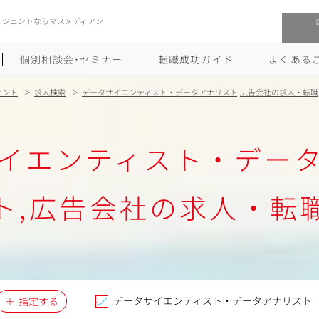
ージェントならマスメディアン
個別相談会･セミナー
転職成功ガイド
よくある
ェント
求人検索
データサイエンティスト・データアナリスト,広告会社の求人・転職
転職活動を始めるにあたり
メーカー・事業会社への転職
イエンティスト・デー
履歴書のつくり方
大手広告会社への転職
職務経歴書のつくり方
エグゼクティブ転職
ト,広告会社の求人・転
ポートフォリオのつくり方
しゅふクリ･ママクリ転職
面接対策
年収アップ転職
未経験から広告業界への転職
Uターン･Iターン転職
データサイエンティスト・データアナリスト
指定する