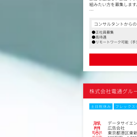
組みたい方を募集します
【仕事内容】
課題の構造化からマーケ
コンサルタントからの
的の達成にコミットして
●正社員募集
●高待遇
・DMP（Data Manageme
●リモートワーク可能（手
リレーショナルDB分析
・電通グループが保有す
CV最大化する最適なソ
・広告／販促プロモーシ
広告配信など）と事業K
・最先端テクノロジーと
株式会社電通グル
土日祝休み
フレックス
職種
データサイエ
業種
広告会社
勤務地
東京都港区東新橋
年収例