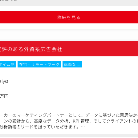
ィの向上に向けた業務改善 ・クリエイティブ(LP、バナー等)の企画 
、バナー等）の企画 など
詳細を見る
取り組んでいる同社。広告代理店といえば「残業」「激務」というイメ
、同社では、フレックス、小学校卒業まで時短勤務可など働きやすさを
制を導入していて、月の労働時間を満たせば比較的融通の効く勤務がで
いても100名を超える取得実績があり、取得後の復帰率も100%です。
定評のある外資系広告会社
タイム制
在宅・リモートワーク
転勤なし
alyst
0万円
ーカーのマーケティングパートナーとして、データに基づいた意思決定
ーンの設計から、高度なデータ分析、KPI 管理、そしてクライアント
分析領域のリードを担っていただきます。