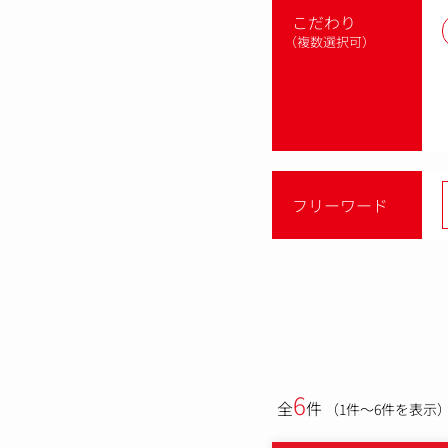
こだわり
（複数選択可）
フリーワード
6
全
件
（1件～6件を表示