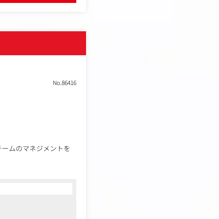
体関連）、ITサービス
仕組みを理解。分析結果を
の作成を担当できる状態。
No.86416
自走し、デジタルソリュ
チームのマネジメントを