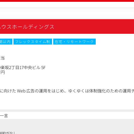
島・丹沢大山などエリアプロモーション、インバウンド等）、地域（自治
会員ID連携CRMシステム）、放送事業（番組PR）など
ハウスホールディングス
けるキャリア）】
レポート作成・数値確認に参加し、GA4の基本操作、主要指標、GTMの
る状態。
時間以内
フレックスタイム制
在宅・リモートワーク
アクセス解析、GTM計測設定の補助、改善ポイントの整理、説明資料
のダッシュボード構築にも挑戦。
ストとしてサイト分析・計測設計・改善提案・ダッシュボード構築を一部
担当
きる状態。
坂2丁目17中央ビル 5F
万円
に向けた Web 広告の運用をはじめ、ゆくゆくは体制強化のための運用
 広告などの Web 広告運用全般
一言
業同行)、改善提案、資料作成など
ート報告
ント、メンバーの育成
制約がなし