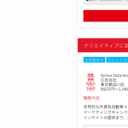
・運用のサービスクオリテ
・クリエイティブ（LP
数年前から働き方改革に
っしゃるかと思いますが
また、フレックスタイム
1つです。産休・育休につ
クリエイティブに
土日祝休み
フレックス
職種
Senior Data An
業種
広告会社
勤務地
東京都品川区
年収例
850万円～1,14
職務内容
世界的な外資系自動車メ
マーケティングキャンペ
インサイトの提供まで、