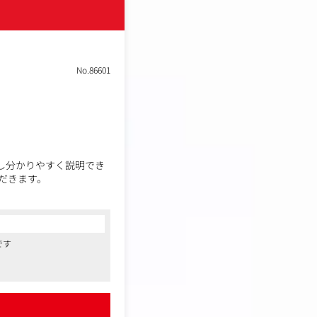
No.86601
見し分かりやすく説明でき
だきます。
課題・改善ポイントの整理
確認
です
てまとめる
構築・改善への参加
aS／デジタルツールの選