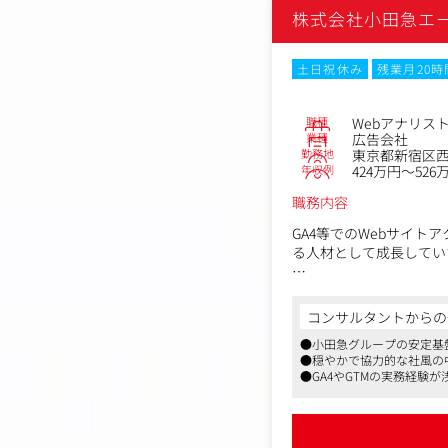
株式会社小田急エ
土日祝休み
残業月20
職種
Webアナリス
業種
広告会社
勤務地
東京都新宿区西
年収例
424万円～526
職務内容
GA4等でのWebサイ
る人材として成長してい
【具体的な業務内容】
・Webアクセス解析（2
コンサルタントからの
・計測設定・GTM理解
●小田急グループの安定基
・レポート・説明資料作
●穏やかで協力的な社風の
・ダッシュボード構築支援
●GA4やGTMの実務経
・デジタルツール活用支
定・検証
・デジタルソリューショ