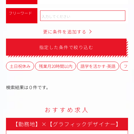
フリーワード
更に条件を追加する
指定した条件で絞り込む
土日祝休み
残業月20時間以内
語学を活かす-英語
フレ
検索結果は０件です。
おすすめ求人
【勤務地】
×
【グラフィックデザイナー】