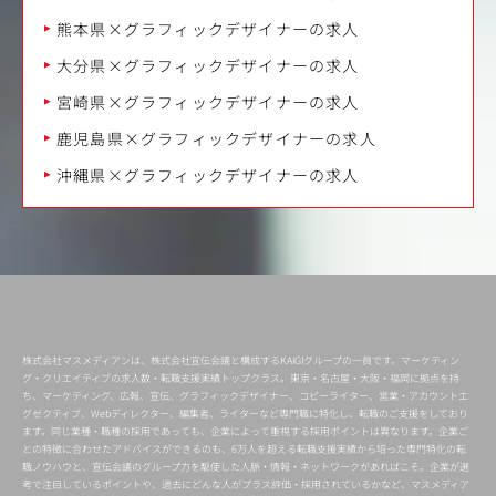
熊本県×グラフィックデザイナーの求人
大分県×グラフィックデザイナーの求人
宮崎県×グラフィックデザイナーの求人
鹿児島県×グラフィックデザイナーの求人
沖縄県×グラフィックデザイナーの求人
株式会社マスメディアンは、株式会社宣伝会議と構成するKAIGIグループの一員です。マーケティン
グ・クリエイティブの求人数・転職支援実績トップクラス。東京・名古屋・大阪・福岡に拠点を持
ち、マーケティング、広報、宣伝、グラフィックデザイナー、コピーライター、営業・アカウントエ
グゼクティブ、Webディレクター、編集者、ライターなど専門職に特化し、転職のご支援をしており
ます。同じ業種・職種の採用であっても、企業によって重視する採用ポイントは異なります。企業ご
との特徴に合わせたアドバイスができるのも、6万人を超える転職支援実績から培った専門特化の転
職ノウハウと、宣伝会議のグループ力を駆使した人脈・情報・ネットワークがあればこそ。企業が選
考で注目しているポイントや、過去にどんな人がプラス評価・採用されているかなど、マスメディア