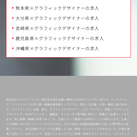
熊本県×グラフィックデザイナーの求人
大分県×グラフィックデザイナーの求人
宮崎県×グラフィックデザイナーの求人
鹿児島県×グラフィックデザイナーの求人
沖縄県×グラフィックデザイナーの求人
株式会社マスメディアンは、株式会社宣伝会議と構成するKAIGIグループの一員です。マーケティン
グ・クリエイティブの求人数・転職支援実績トップクラス。東京・名古屋・大阪・福岡に拠点を持
ち、マーケティング、広報、宣伝、グラフィックデザイナー、コピーライター、営業・アカウントエ
グゼクティブ、Webディレクター、編集者、ライターなど専門職に特化し、転職のご支援をしており
ます。同じ業種・職種の採用であっても、企業によって重視する採用ポイントは異なります。企業ご
との特徴に合わせたアドバイスができるのも、6万人を超える転職支援実績から培った専門特化の転
職ノウハウと、宣伝会議のグループ力を駆使した人脈・情報・ネットワークがあればこそ。企業が選
考で注目しているポイントや、過去にどんな人がプラス評価・採用されているかなど、マスメディア