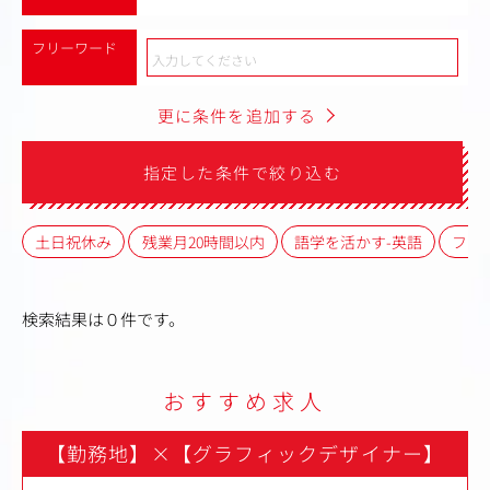
フリーワード
更に条件を追加する
指定した条件で絞り込む
土日祝休み
残業月20時間以内
語学を活かす-英語
フレ
検索結果は０件です。
おすすめ求人
【勤務地】
×
【グラフィックデザイナー】