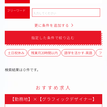
フリーワード
更に条件を追加する
指定した条件で絞り込む
土日祝休み
残業月20時間以内
語学を活かす-英語
フレ
検索結果は０件です。
おすすめ求人
【勤務地】
×
【グラフィックデザイナー】