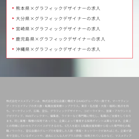
熊本県×グラフィックデザイナーの求人
大分県×グラフィックデザイナーの求人
宮崎県×グラフィックデザイナーの求人
鹿児島県×グラフィックデザイナーの求人
沖縄県×グラフィックデザイナーの求人
株式会社マスメディアンは、株式会社宣伝会議と構成するKAIGIグループの一員です。マーケティン
グ・クリエイティブの求人数・転職支援実績トップクラス。東京・名古屋・大阪・福岡に拠点を持
ち、マーケティング、広報、宣伝、グラフィックデザイナー、コピーライター、営業・アカウントエ
グゼクティブ、Webディレクター、編集者、ライターなど専門職に特化し、転職のご支援をしており
ます。同じ業種・職種の採用であっても、企業によって重視する採用ポイントは異なります。企業ご
との特徴に合わせたアドバイスができるのも、6万人を超える転職支援実績から培った専門特化の転
職ノウハウと、宣伝会議のグループ力を駆使した人脈・情報・ネットワークがあればこそ。企業が選
考で注目しているポイントや、過去にどんな人がプラス評価・採用されているかなど、マスメディア