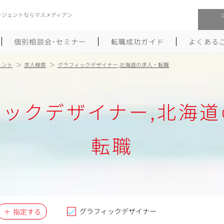
ージェントならマスメディアン
個別相談会･セミナー
転職成功ガイド
よくある
ェント
求人検索
グラフィックデザイナー,北海道の求人・転職
転職活動を始めるにあたり
メーカー・事業会社への転職
ィックデザイナー,北海道
履歴書のつくり方
大手広告会社への転職
職務経歴書のつくり方
エグゼクティブ転職
転職
ポートフォリオのつくり方
しゅふクリ･ママクリ転職
面接対策
年収アップ転職
未経験から広告業界への転職
Uターン･Iターン転職
グラフィックデザイナー
指定する