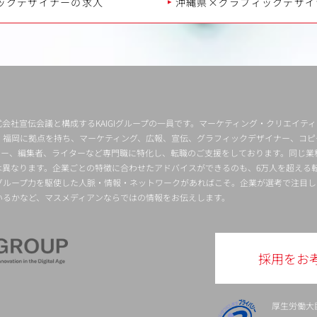
ックデザイナーの求人
沖縄県×グラフィックデザイ
会社宣伝会議と構成するKAIGIグループの一員です。マーケティング・クリエイテ
・福岡に拠点を持ち、マーケティング、広報、宣伝、グラフィックデザイナー、コピ
クター、編集者、ライターなど専門職に特化し、転職のご支援をしております。同じ業
は異なります。企業ごとの特徴に合わせたアドバイスができるのも、6万人を超える
グループ力を駆使した人脈・情報・ネットワークがあればこそ。企業が選考で注目し
いるかなど、マスメディアンならではの情報をお伝えします。
採用をお
厚生労働大