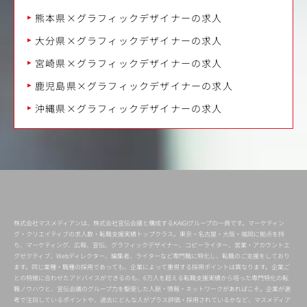
熊本県×グラフィックデザイナーの求人
大分県×グラフィックデザイナーの求人
宮崎県×グラフィックデザイナーの求人
鹿児島県×グラフィックデザイナーの求人
沖縄県×グラフィックデザイナーの求人
株式会社マスメディアンは、株式会社宣伝会議と構成するKAIGIグループの一員です。マーケティン
グ・クリエイティブの求人数・転職支援実績トップクラス。東京・名古屋・大阪・福岡に拠点を持
ち、マーケティング、広報、宣伝、グラフィックデザイナー、コピーライター、営業・アカウントエ
グゼクティブ、Webディレクター、編集者、ライターなど専門職に特化し、転職のご支援をしており
ます。同じ業種・職種の採用であっても、企業によって重視する採用ポイントは異なります。企業ご
との特徴に合わせたアドバイスができるのも、6万人を超える転職支援実績から培った専門特化の転
職ノウハウと、宣伝会議のグループ力を駆使した人脈・情報・ネットワークがあればこそ。企業が選
考で注目しているポイントや、過去にどんな人がプラス評価・採用されているかなど、マスメディア