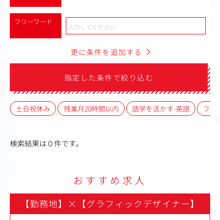
フリーワード
更に条件を追加する
指定した条件で絞り込む
土日祝休み
残業月20時間以内
語学を活かす-英語
フレ
検索結果は０件です。
おすすめ求人
【勤務地】
×
【グラフィックデザイナー】