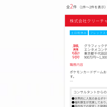
2
全
件
（1件～2件を表示
株式会社クリーチ
土日祝休み
フレックス
職種
グラフィック
業種
エンタメコン
勤務地
東京都千代田区
年収例
900万円～1,30
職務内容
ポケモンカードゲームおよびP
す。
【主な業務内容】
■デザイン業務
コンサルタントからの
・商品のパッケージデザ
●世界的に人気のあるポケ
・販促物のデザイン制作
●福利厚生が充実しており
・企画段階における商品
●国内外での安定した財政