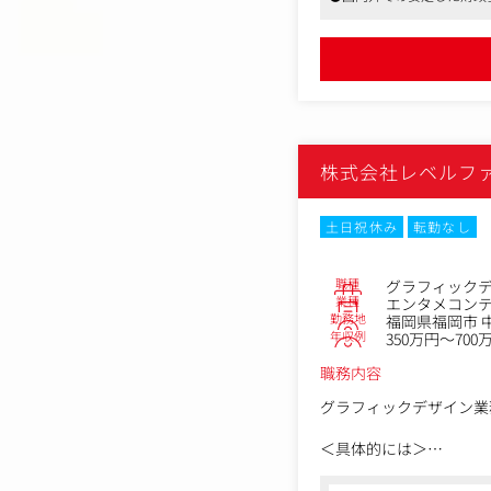
・カード券面のデザイン
・カード以外のポケモン
【ご経験を活かせる業務
・3DCGや動画制作ス
（※【主な業務内容】に
ます）
株式会社レベルフ
土日祝休み
転勤なし
職種
グラフィック
業種
エンタメコン
勤務地
福岡県福岡市 
年収例
350万円～700
職務内容
グラフィックデザイン業
＜具体的には＞
・ゲームパッケージ／同
・企業広報・社内印刷物