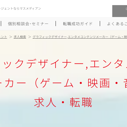
ージェントならマスメディアン
個別相談会･セミナー
転職成功ガイド
よくある
ェント
求人検索
グラフィックデザイナー,エンタメコンテンツメーカー（ゲーム・
転職活動を始めるにあたり
メーカー・事業会社への転職
ィックデザイナー,エンタ
履歴書のつくり方
大手広告会社への転職
職務経歴書のつくり方
エグゼクティブ転職
ーカー（ゲーム・映画・
ポートフォリオのつくり方
しゅふクリ･ママクリ転職
求人・転職
面接対策
年収アップ転職
未経験から広告業界への転職
Uターン･Iターン転職