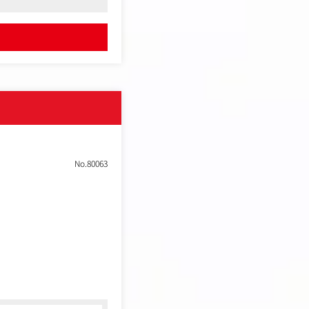
画および提案
プットへの挑戦を歓迎し
No.80063