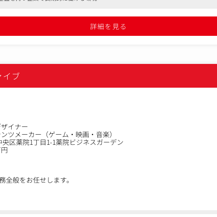
制作
関連ゲーム、アプリのデザイン制作
詳細を見る
の広がり】
キルを用いた、パッケージやプロモーションにおける新しい表現手法の企
記載の内容を主軸としつつ、ご自身の得意領域を活かした新しいアウト
ァイブ
デザイナー
テンツメーカー（ゲーム・映画・音楽）
中央区薬院1丁目1-1薬院ビジネスガーデン
万円
務全般をお任せします。
梱チラシ等の製品印刷物の制作
（CIデザイン／会社紹介パンフレット／名刺等）全般の制作