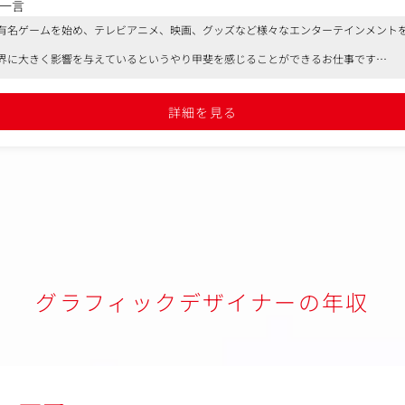
一言
ラシ／柱巻き広告等）、イベント関連印刷物の制作
有名ゲームを始め、テレビアニメ、映画、グッズなど様々なエンターテインメント
、イベント、映像、Webサイトなどで使用するロゴのデザイン
S、ストア等で使用するバナー、サムネイルのデザイン
界に大きく影響を与えているというやり甲斐を感じることができるお仕事です
で使用する画面表示物（スライド／テロップ等）のデザイン
、オフィスも駅チカで働きやすい環境です
どを使用したグッズやノベルティのデザイン
の調整・交渉業務
詳細を見る
審査に関する対応（書類や審査用資料作成等）
）】会社の定める業務
グラフィックデザイナーの年収