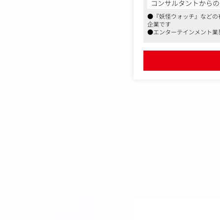
コンサルタントからの
・広告物（雑誌広告／チ
●『妖怪ウォッチ』などの
・ゲームやアニメ、映画
企業です
・プレスリリース、SN
●エンターテインメント業
・イベントや配信番組等
●福利厚生が充実しており
・ゲームキャラクターな
・印刷会社や制作会社と
・ゲームのレーティング
【仕事内容（変更の範囲