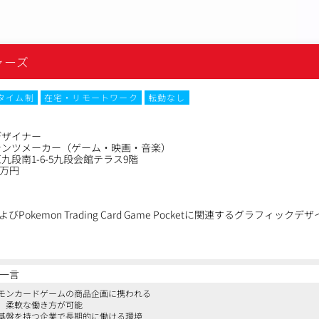
）
ャーズ
タイム制
在宅・リモートワーク
転勤なし
デザイナー
テンツメーカー（ゲーム・映画・音楽）
九段南1-6-5九段会館テラス9階
0万円
okemon Trading Card Game Pocketに関連するグラフィッ
一言
イン、ロゴ制作
モンカードゲームの商品企画に携われる
（ポスター、グッズ、イベントロゴなど）
、柔軟な働き方が可能
デザインイメージの作成
基盤を持つ企業で長期的に働ける環境