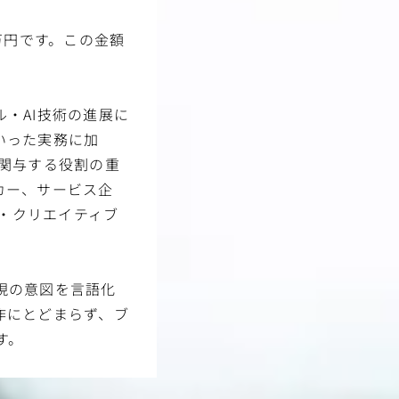
万円です。この金額
・AI技術の進展に
いった実務に加
関与する役割の重
カー、サービス企
グ・クリエイティブ
現の意図を言語化
作にとどまらず、ブ
す。