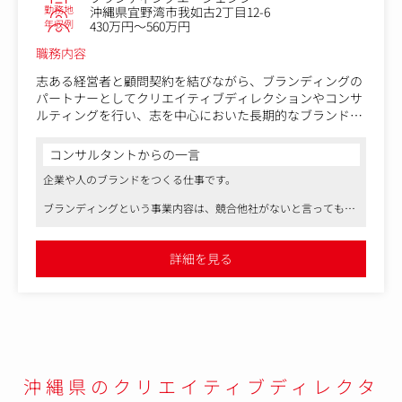
勤務地
沖縄県宜野湾市我如古2丁目12-6
年収例
430万円～560万円
＜同業他社と比較した際の同社の強み＞
一つの広告会社ではなく、クライアントのパートナーとし
職務内容
て活動しています。
単なる発注業者ではなくクライアントと一心同体となり、
志ある経営者と顧問契約を結びながら、ブランディングの
依頼を受けるだけでなく企業のために提案を行い、企業の
パートナーとしてクリエイティブディレクションやコンサ
成長に貢献しています。
ルティングを行い、志を中心においた長期的なブランドづ
くりに伴走します。
【変更の範囲】無
コンサルタントからの一言
＜具体的には＞
企業や人のブランドをつくる仕事です。
●STEP１
経営陣と定期的にセッションを行い、企業のアイデンティ
ブランディングという事業内容は、競合他社がないと言っても良
ティを抽出。ミッション・ビジョン・バリュー・スピリッ
いほど、独自の仕事領域となっています。この仕事には、既存の
トとして言語化し、VIやロゴなどのビジュアルに落とし込
常識の枠にとらわれない成長や学びが溢れています。
みます。
詳細を見る
仕事や人生を意味あるものにしたい、一生懸命に取り組みたいと
いう思いがある方は、フィットする会社・社風だと思います。
●STEP２
継続的にブランディングアドバイザーとして伴走しなが
ら、カスタマ・インナー・採用などの各領域におけるブラ
ンド戦略を立案します。
●STEP３
沖縄県のクリエイティブディレクタ
立案した戦略を実行するために、企画・アイデアの力を活