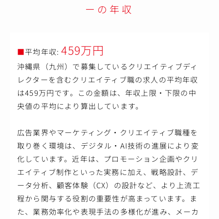
かして、さまざまなコミュニケーション設計やクリエイテ
ーの年収
ィブ制作を行います。
●STEP４
独自で開発した組織診断サーベイ（同志サーベイ）を活用
459万円
しながら定点観測を行い、設定した成果目標が達成される
■
平均年収:
まで、継続的に施策を実施します。
沖縄県（九州）で募集しているクリエイティブディ
＜職種・働き方について＞
レクターを含むクリエイティブ職の求人の平均年収
全員がディレクターとしてクライアントと向き合います。
は459万円です。この金額は、年収上限・下限の中
ディレクターが中心となり、社内・社外の垣根を超えたチ
ームをつくり、それぞれの強みを活かしながら、クライア
央値の平均により算出しています。
ントとの信頼構築、課題の抽出、コンセプト設計、企画立
案や提案、クリエイティブディレクション、コピーライテ
ィング、デザイン、プロジェクトマネジメント、予算管理
広告業界やマーケティング・クリエイティブ職種を
など幅広く行い、経営にインパクトをもたらすブランディ
取り巻く環境は、デジタル・AI技術の進展により変
ングを行います。
化しています。近年は、プロモーション企画やクリ
【仕事内容（変更の範囲）】会社の定める業務
エイティブ制作といった実務に加え、戦略設計、デ
ータ分析、顧客体験（CX）の設計など、より上流工
程から関与する役割の重要性が高まっています。ま
た、業務効率化や表現手法の多様化が進み、メーカ