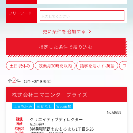
フリーワード
更に条件を追加する
指定した条件で絞り込む
土日祝休み
残業月20時間以内
語学を活かす-英語
フレ
2
全
件
（1件～2件を表示）
株式会社エマエンタープライズ
土日祝休み
転勤なし
Web面接
No.69869
職種
クリエイティブディレクター
業種
広告会社
勤務地
沖縄県那覇市おもろまち1丁目5-26
年収例