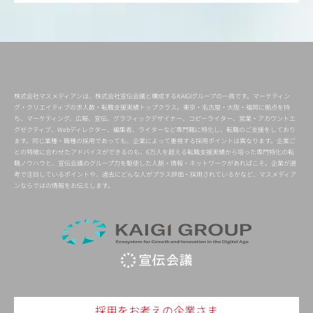
株式会社マスメディアンは、株式会社宣伝会議と構成するKAIGIグループの一員です。マーケティン
グ・クリエイティブの求人数・転職支援実績トップクラス。東京・名古屋・大阪・福岡に拠点を持
ち、マーケティング、広報、宣伝、グラフィックデザイナー、コピーライター、営業・アカウントエ
グゼクティブ、Webディレクター、編集者、ライターなど専門職に特化し、転職のご支援をしており
ます。同じ業種・職種の採用であっても、企業によって重視する採用ポイントは異なります。企業ご
との特徴に合わせたアドバイスができるのも、6万人を超える転職支援実績から培った専門特化の転
職ノウハウと、宣伝会議のグループ力を駆使した人脈・情報・ネットワークがあればこそ。企業が選
考で注目しているポイントや、過去にどんな人がプラス評価・採用されているかなど、マスメディア
ンならではの情報をお伝えします。
採用をお考えの企業さま