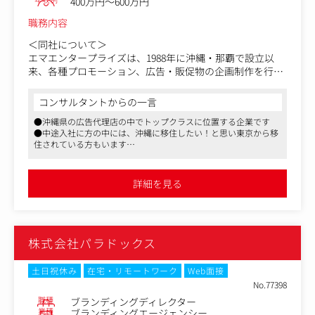
400万円～600万円
職務内容
＜同社について＞
エマエンタープライズは、1988年に沖縄・那覇で設立以
来、各種プロモーション、広告・販促物の企画制作を行う
総合広告会社として成長してきました。
沖縄県の広告代理店の中でトップクラスに位置する企業で
コンサルタントからの一言
す。
●沖縄県の広告代理店の中でトップクラスに位置する企業です
●中途入社に方の中には、沖縄に移住したい！と思い東京から移
＜お任せするお仕事について＞
住されている方もいます
・企業や団体、自治体などの広告、キャンペーン全体のク
●単なる発注業者ではなく、大手企業や地元企業のパートナーと
リエイティブディレクション
して業務に取り組むことが可能です
詳細を見る
＜クライアントについて＞
オリオンビール、au沖縄セルラー、沖縄明治乳業などの大
手企業、
琉球新報社などの地元企業の他、沖縄県をメインに行政か
株式会社パラドックス
らの依頼もあります。
沖縄を中心に観光業界や地域発展にも貢献する広告を作成
しています。
土日祝休み
在宅・リモートワーク
Web面接
No.77398
業界はメーカー、通信、エネルギー、飲食、ホテル、不動
職種
ブランディングディレクター
産など様々です。
業種
ブランディングエージェンシー