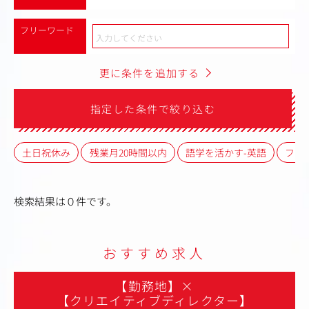
フリーワード
更に条件を追加する
指定した条件で絞り込む
土日祝休み
残業月20時間以内
語学を活かす-英語
フレ
検索結果は０件です。
おすすめ求人
【勤務地】
×
【クリエイティブディレクター】