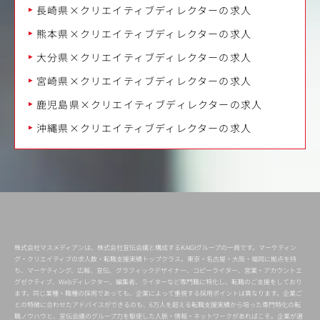
長崎県×クリエイティブディレクターの求人
熊本県×クリエイティブディレクターの求人
大分県×クリエイティブディレクターの求人
宮崎県×クリエイティブディレクターの求人
鹿児島県×クリエイティブディレクターの求人
沖縄県×クリエイティブディレクターの求人
株式会社マスメディアンは、株式会社宣伝会議と構成するKAIGIグループの一員です。マーケティン
グ・クリエイティブの求人数・転職支援実績トップクラス。東京・名古屋・大阪・福岡に拠点を持
ち、マーケティング、広報、宣伝、グラフィックデザイナー、コピーライター、営業・アカウントエ
グゼクティブ、Webディレクター、編集者、ライターなど専門職に特化し、転職のご支援をしており
ます。同じ業種・職種の採用であっても、企業によって重視する採用ポイントは異なります。企業ご
との特徴に合わせたアドバイスができるのも、6万人を超える転職支援実績から培った専門特化の転
職ノウハウと、宣伝会議のグループ力を駆使した人脈・情報・ネットワークがあればこそ。企業が選