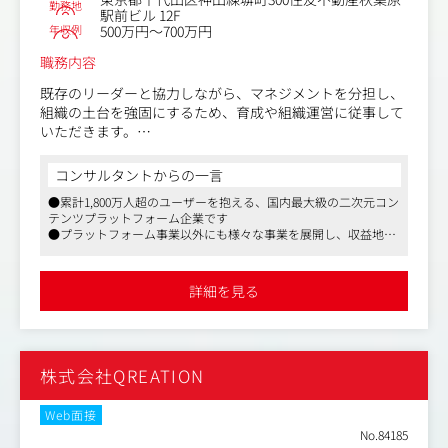
勤務地
駅前ビル 12F
年収例
500万円～700万円
職務内容
既存のリーダーと協力しながら、マネジメントを分担し、
組織の土台を強固にするため、育成や組織運営に従事して
いただきます。
【業務内容】
コンサルタントからの一言
・チームビルディングおよびメンバーの育成、評価、目標
●累計1,800万人超のユーザーを抱える、国内最大級の二次元コン
設定（OKR）、1on1ミーティングの実施
テンツプラットフォーム企業です
・案件のアサイン調整（スキル・スケジュールを考慮した
●プラットフォーム事業以外にも様々な事業を展開し、収益地盤
配分）
の堅い企業です。
・デザインの方向性策定、トンマナ管理、品質向上のため
●リモート、副業可、残業代別途支給で所定労働時間が7時間の
のレビューおよびフィードバック
働きやすい環境です
詳細を見る
・大規模案件における仕様精査、進行管理などのリードデ
ザイナー業務
・各種IPコンテンツのグッズ制作、コミックスや音声作品
の書影デザイン（プレイング業務）
株式会社QREATION
・採用活動（スカウト、面接など）および組織課題の解決
に向けた施策の実行
Web面接
No.84185