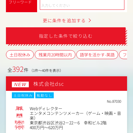
フリーワード
更に条件を追加する
指定した条件で絞り込む
土日祝休み
残業月20時間以内
語学を活かす-英語
フレ
392
全
件
（1件～40件を表示）
株式会社dsc
NEW
土日祝休み
転勤なし
No.87030
職種
Webディレクター
エンタメコンテンツメーカー（ゲーム・映画・音
業種
楽）
勤務地
東京都渋谷区渋谷2－22－6 幸和ビル2階
年収例
400万円～620万円