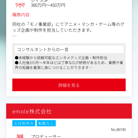
レイス5F
年収例
380万円～450万円
職務内容
同社の「モノ事業部」にてアニメ・マンガ・ゲーム等のグ
ッズ企画や制作を担当していただきます。
オフィス内での企画業務だけでなく、催事やオンリーショ
ップも企画・開催します。
コンサルタントからの一言
自身が手がけたコンテンツの盛り上がりや反響を直に感じ
●未経験から挑戦可能なエンタメグッズ企画・制作担当
て、やりがいに繋げられるポジションです。
●入社後3カ月～半年ほどは丁寧なOJT研修があるため、業務や業
界の知識を着実に身につけることができます
〈具体的な業務内容〉
●アニメイトグループの安定基盤のもと、アニメ・マンガ・ゲー
・グッズの企画提案＋市場調査
ム等のグッズ企画・制作に携わることができます。
・制作進行・スケジュール管理
詳細を見る
- デザイン依頼・製造依頼等
・販売戦略の考案・実行
- POPUPストア等の販促企画も！
・そのほか庶務業務
emole株式会社
■丁寧な導入のOJT研修あり
入社後3カ月～半年ほど、先輩たちが丁寧にフォローする
土日祝休み
転勤なし
業務習得期間を設けます。
No.86740
業務や業界の知識を着実に身につけていきましょう。
職種
プロデューサー