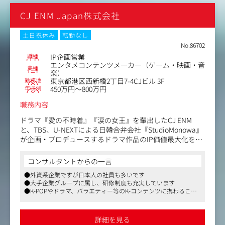
CJ ENM Japan株式会社
土日祝休み
転勤なし
No.86702
職種
IP企画営業
エンタメコンテンツメーカー（ゲーム・映画・音
業種
楽）
勤務地
東京都港区西新橋2丁目7-4CJビル 3F
年収例
450万円～800万円
職務内容
ドラマ『愛の不時着』『涙の女王』を輩出したCJ ENM
と、TBS、U-NEXTによる日韓合弁会社『StudioMonowa』
が企画・プロデュースするドラマ作品のIP価値最大化を目
的に、グッズ（MD）事業、ライセンスビジネス、イベン
ト事業の企画・推進を担当いただきます。作品の世界観や
コンサルタントからの一言
ファンニーズを踏まえ、日本国内の放送・配信にとどまら
●外資系企業ですが日本人の社員も多いです
ないグローバル展開を目指す収益機会の創出と事業拡大を
●大手企業グループに属し、研修制度も充実しています
担う業務です。社内外関係者と連携しながら、最適なプラ
●K-POPやドラマ、バラエティー等のK-コンテンツに携わること
ンニングを企画立案から実行まで担当していただきます。
が可能です
自由度が高く、自分の得意や想いが反映しやすい、とても
やりがいのある仕事です。
詳細を見る