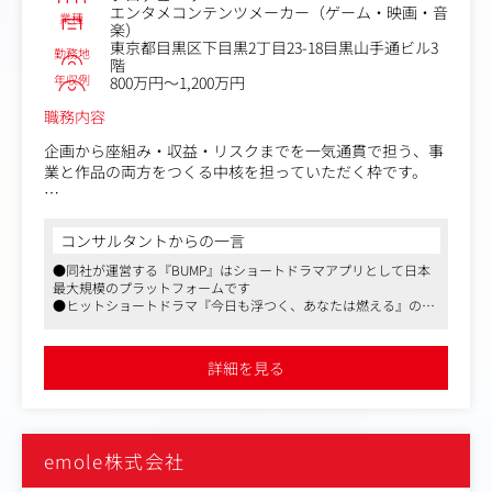
ゆくゆくは1人で1タイトルのグッズ展開（企画、版元交
エンタメコンテンツメーカー（ゲーム・映画・音
業種
楽）
渉、製造管理、販売促進）を担っていただきます。
東京都目黒区下目黒2丁目23-18目黒山手通ビル3
勤務地
階
※アニメイト海外店舗をはじめ、海外のお客様にも商品を
年収例
800万円～1,200万円
お届けできるよう、部署として力を入れています。
海外展開にも興味をもってくれる方をお待ちしています！
職務内容
企画から座組み・収益・リスクまでを一気通貫で担う、事
業と作品の両方をつくる中核を担っていただく枠です。
【業務内容】
・ショートドラマコンテンツの企画・制作全般（コンテン
コンサルタントからの一言
ツ企画、制作会社のディレクション、プリプロからポスプ
●同社が運営する『BUMP』はショートドラマアプリとして日本
ロまでのスケジュール管理・調整）
最大規模のプラットフォームです
・ショートドラマコンテンツのビジネススキーム構築（テ
●ヒットショートドラマ『今日も浮つく、あなたは燃える』のTik
レビ局・出版社・制作会社を中心とした外部関係者との座
Tok総再生数は、3億再生を突破
組み構築、収益シミュレーション、法務関連業務）
●フジテレビのFODやテレビ東京の参入など、現在アライアンス
・企画・予算・品質・リスクの一貫した責任（P&L管理、
も進んでいます
詳細を見る
クオリティコントロール、リスクコントロール）
・社内制作コンテンツの企画・コンペ提出
・データチーム／プロダクトチームとの連携など
emole株式会社