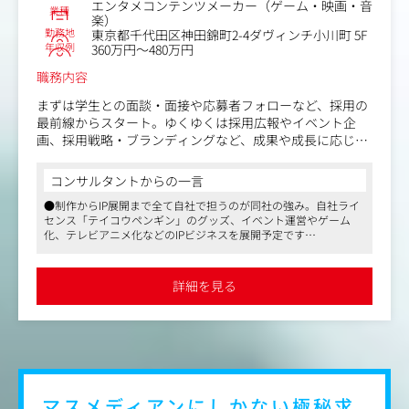
エンタメコンテンツメーカー（ゲーム・映画・音
業種
楽）
勤務地
東京都千代田区神田錦町2-4ダヴィンチ小川町 5F
年収例
360万円～480万円
職務内容
まずは学生との面談・面接や応募者フォローなど、採用の
最前線からスタート。ゆくゆくは採用広報やイベント企
画、採用戦略・ブランディングなど、成果や成長に応じて
お任せします。
コンサルタントからの一言
【具体的な仕事内容】
●制作からIP展開まで全て自社で担うのが同社の強み。自社ライ
・学生との面談・一次面接
センス「テイコウペンギン」のグッズ、イベント運営やゲーム
・応募者フォロー・クロージング
化、テレビアニメ化などのIPビジネスを展開予定です
・インターンシップ・採用イベントの企画・運営
●YouTube・SNS発のヒットIPを生み出すエンタメスタートアッ
・エージェントとのコミュニケーション
プ
・採用媒体の運用
●リモート可、フレックス精度あり
詳細を見る
・採用広報の企画・運営
ご経験や適性に応じて、徐々に下記業務もお任せします。
・新卒採用戦略の企画・立案・実行
・採用ブランディングの企画
・選考フローの設計・改善
・オンボーディング・研修の企画・運営
マスメディアンにしかない
極秘求