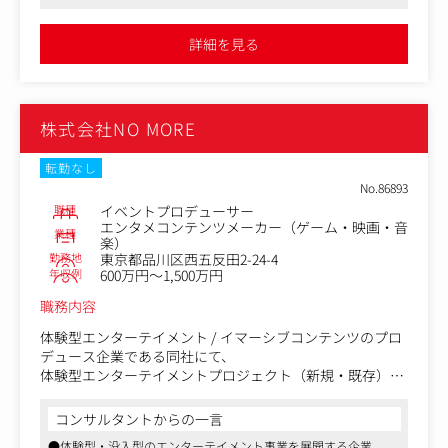
ェクトに挑戦できるポジションです
・見積の作成、運営計画の提案
●柔軟な働き方や自由な社風が特徴で、個性を活かしながら働け
・事前準備（会場・物流・備品・スタッフ等の手配、社内
る職場です
詳細を見る
外の関係者との打ち合わせ、進行管理など）
・イベント当日の現場確認、トラブル対応
・報告書作成、精算などのクロージング
株式会社NO MORE
※1プロジェクトのスパンは3カ月～半年程度です。突発的
な案件から長期にわたるものまで、5～10件程度のプロジ
ェクトを並行して進めます。
転勤なし
※大手出版社・アニメ制作会社関連の大型イベントブー
No.86893
ス・物販運営や、ライブ・舞台の物販運営、アーティス
職種
イベントプロデューサー
ト・Vtuber・映画等のポップアップショップ運営などを担
エンタメコンテンツメーカー（ゲーム・映画・音
業種
楽）
当します。
勤務地
東京都品川区西五反田2-24-4
年収例
600万円～1,500万円
職務内容
体験型エンターテイメント / イマーシブコンテンツのプロ
デュース企業である同社にて、
体験型エンターテイメントプロジェクト（新規・既存）の
プロデューサー / 事業責任者業務をお任せいたします。
コンサルタントからの一言
〈具体的な業務内容〉
●体験型・没入型のエンターテイメント事業を展開する企業