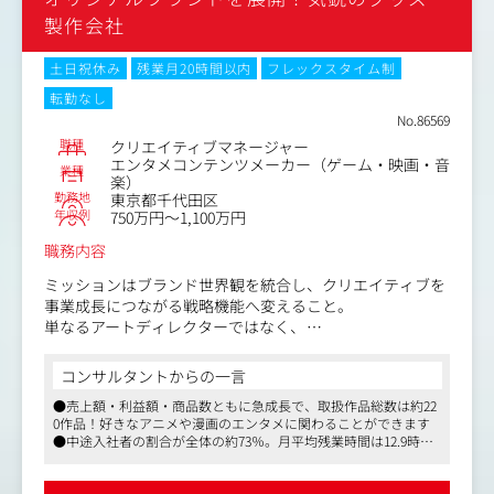
・チーム内での企画ミーティング参加
製作会社
土日祝休み
残業月20時間以内
フレックスタイム制
転勤なし
No.86569
職種
クリエイティブマネージャー
エンタメコンテンツメーカー（ゲーム・映画・音
業種
楽）
勤務地
東京都千代田区
年収例
750万円～1,100万円
職務内容
ミッションはブランド世界観を統合し、クリエイティブを
事業成長につながる戦略機能へ変えること。
単なるアートディレクターではなく、
・IPやブランドの思想をビジュアル・体験へ翻訳する
・商品コンセプトから販促までを一貫した設計にする
コンサルタントからの一言
・クリエイティブと売上・ブランド価値の接続を可視化す
●売上額・利益額・商品数ともに急成長で、取扱作品総数は約22
る
0作品！好きなアニメや漫画のエンタメに関わることができます
・国内に閉じず、グローバルでも通用するブランド体験を
●中途入社者の割合が全体の約73％。月平均残業時間は12.9時
設計する
間、有給消化率は83％と働きやすい職場環境です
・組織として再現性ある売上貢献構造の設計をする
●裁量が大きく、経験を活かしながらチャレンジできる環境です