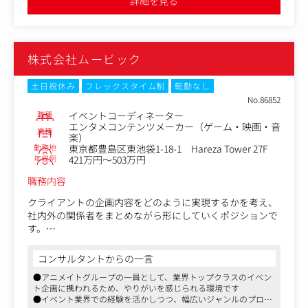
詳細を見る
務
●契約関連業務 など
株式会社ムービック
土日祝休み
フレックスタイム制
転勤なし
No.86852
職種
イベントコーディネーター
エンタメコンテンツメーカー（ゲーム・映画・音
業種
楽）
勤務地
東京都豊島区東池袋1-18-1 Hareza Tower 27F
年収例
421万円～503万円
職務内容
クライアントの企画内容をどのように実現するかを考え、
社内外の関係者をまとめながら形にしていくポジションで
す。
【具体的な業務内容】
コンサルタントからの一言
・クライアントからイベント企画や開催に伴う物販運営の
●アニメイトグループの一員として、業界トップクラスのイベン
依頼を受領
ト企画に携われるため、やりがいを感じられる環境です
・依頼内容をもとにクライアントと打ち合わせ（イベント
●イベント業界での経験を活かしつつ、幅広いジャンルのプロジ
の詳細や規模、開催会場・運営方法等のヒアリング）