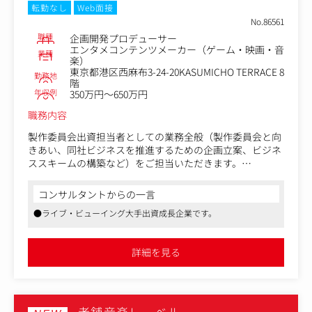
転勤なし
Web面接
No.86561
職種
企画開発プロデューサー
エンタメコンテンツメーカー（ゲーム・映画・音
業種
楽）
東京都港区西麻布3-24-20KASUMICHO TERRACE 8
勤務地
階
年収例
350万円～650万円
職務内容
製作委員会出資担当者としての業務全般（製作委員会と向
きあい、同社ビジネスを推進するための企画立案、ビジネ
ススキームの構築など）をご担当いただきます。
製作委員会幹事担当者としての業務全般（製作委員会各社
との折衝、定例会議の議事進行、事業決算作業など）をご
コンサルタントからの一言
担当いただきます。
●ライブ・ビューイング大手出資成長企業です。
・案件推進のための企画・試算・立案
・関係各所との折衝
詳細を見る
・会議の議事進行
・事業決算作業
・各種・契約締結作業
※未経験の方は、まずはアシスタントとして上記全業務の
アシスタントをお願いいたします。「IPってなに？」レベ
老舗音楽レーベル