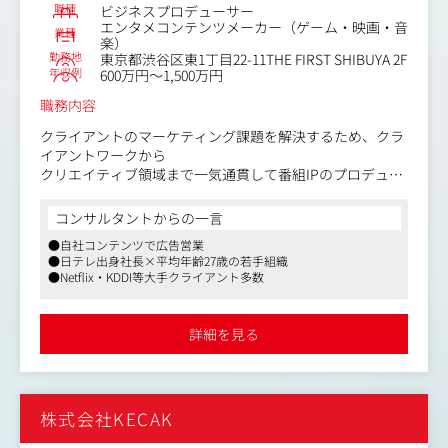
職種
ビジネスプロデューサー
エンタメコンテンツメーカー（ゲーム・映画・音
業種
楽）
勤務地
東京都渋谷区東1丁目22-11THE FIRST SHIBUYA 2F
年収例
600万円～1,500万円
職務内容
クライアントのマーケティング課題を解決するため、クラ
イアントワークから
クリエイティブ領域まで一気通貫して番組IPのプロデュー
スをしていただきます。
コンサルタントからの一言
＜具体的な業務内容＞
●自社コンテンツで広告営業
・クライアントのマーケティング課題やブランド戦略のヒ
●日テレ出身社長×平均年齢27歳の若手組織
アリング
●Netflix・KDDI等大手クライアント多数
・課題に対する企画ディレクション及び提案業務
・制作進行／予算管理／クオリティコントロール
・広告代理店やメディア企業等との戦略的アライアンスの
詳細を見る
構築・推進
株式会社KECAK