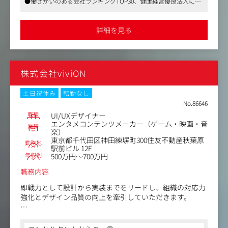
●働きがいのある会社ランキングTOP30、健康経営優良法人に認
●プロモーションクリエイティブ全般（動画・グラフィッ
定されるホワイト企業です
ク）の戦略立案と統括：
●自社ビルにジムやデリなどの充実した設備が導入されているほ
新規獲得・復帰・イベント告知等におけるプロモーション
か、フレックス制、リモートワークも併用した働きやすい環境が
詳細を見る
整っています
動画（PV、縦型SNS動画、運用型広告等）およびグラフィ
ック全般の方向性定義・クオリティ統括
●経営陣・事業責任者（マーケティング/プロデューサ
株式会社viviON
ー）とのアライメント・合意形成：
事業目標から逆算したクリエイティブ戦略の提案、ROIや
数値に基づくPDCAの方針決定、事業部との円滑なリレー
土日祝休み
転勤なし
ション構築
No.86646
職種
UI/UXデザイナー
●数値（CPI / CVR / ROAS / 視聴維持率など）に基づくPD
エンタメコンテンツメーカー（ゲーム・映画・音
業種
楽）
CAの回し込みと成果コミット：
東京都千代田区神田練塀町300住友不動産秋葉原
配信データ・マーケティングKPIをロジカルに分析し、検
勤務地
駅前ビル 12F
証回数の最大化とヒット率向上のためのクリエイティブ改
年収例
500万円～700万円
善を指揮
職務内容
●組織クオリティの担保・標準化およびメンバーマネジメ
即戦力として設計から実装までをリードし、組織の対応力
ント：
強化とデザイン品質の向上を牽引していただきます。
制作ラインのクオリティコントロール（レビュー・監
修）、再現性を高めるためのガイドライン構築・ナレッジ
【業務内容】
共有、デザイナーの育成・評価
・担当プロダクトのUIデザインおよびデザインシステム運