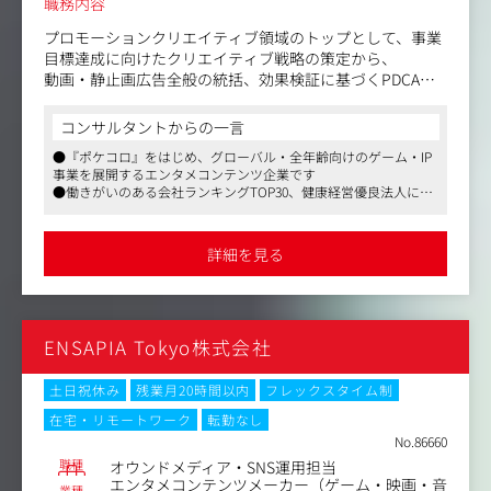
職務内容
プロモーションクリエイティブ領域のトップとして、事業
目標達成に向けたクリエイティブ戦略の策定から、
動画・静止画広告全般の統括、効果検証に基づくPDCA、
およびデザイナー組織のマネジメント・クオリティ標準化
をお任せいたします。
コンサルタントからの一言
●『ポケコロ』をはじめ、グローバル・全年齢向けのゲーム・IP
〈具体的な業務内容〉
事業を展開するエンタメコンテンツ企業です
●最上流からのプロモーションクリエイティブ戦略・ビジ
●働きがいのある会社ランキングTOP30、健康経営優良法人に認
ュアル方針の策定：
定されるホワイト企業です
事業部と連携し、新規獲得・休眠復帰・ブランド認知最大
●自社ビルにジムやデリなどの充実した設備が導入されているほ
化に向けたクリエイティブ戦略の定義
か、フレックス制、リモートワークも併用した働きやすい環境が
詳細を見る
整っています
●プロモーションクリエイティブ（動画・静止画・SNS広
告等）の全般統括・監修：
コンセプト設計、演出・コピー・デザインの品質統括（ア
ENSAPIA Tokyo株式会社
ートディレクション）
●TikTok、YouTube、Instagram、X等のトレンドや媒体特
土日祝休み
残業月20時間以内
フレックスタイム制
性を捉えた縦型ショート動画・PV等のクリエイティブディ
在宅・リモートワーク
転勤なし
レクション
No.86660
職種
オウンドメディア・SNS運用担当
●データ・数値（CPI / CVR / ROAS / 視聴維持率等）に基
エンタメコンテンツメーカー（ゲーム・映画・音
業種