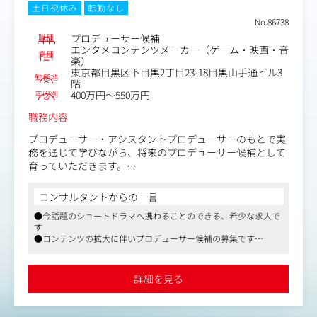
土日祝休み
転勤なし
No.86738
職種
プロデューサー候補
エンタメコンテンツメーカー（ゲーム・映画・音
業種
楽）
東京都目黒区下目黒2丁目23-18目黒山手通ビル3
勤務地
階
年収例
400万円～550万円
職務内容
プロデューサー・アシスタントプロデューサーのもとで実
務を通じて学びながら、将来のプロデューサー候補として
育っていただきます。
【業務内容】
コンサルタントからの一言
・コンテンツ制作チームのアシスタント業務全般
●今話題のショートドラマへ携わることのできる、希少な求人で
・企画のためのリサーチ、アイデア出し、コンペ資料作成
す
のサポート
●コンテンツの拡大に伴いプロデューサー候補の募集です
・制作進行のサポート、現場アシスト
●企画だけでなく公開後の分析までを行うことができるので、出
・SNS・トレンドリサーチ
して終わりではなく分析結果を踏まえて次の作品の制作に活かす
・データチーム／プロダクトチームとの連携など
ことができます
詳細を見る