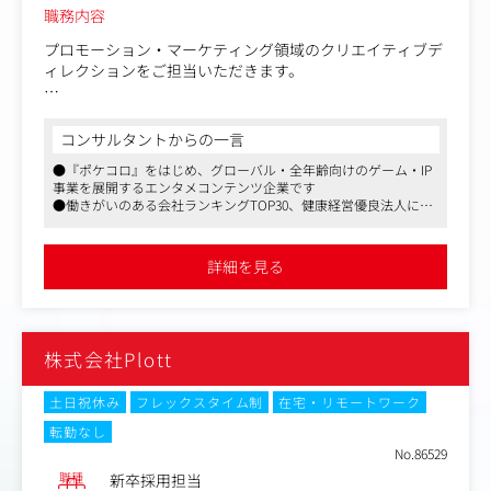
・大手通信会社サービスにおける「アーティストライブ招
職務内容
待」「限定グッズ」などの企画実施
・プロ野球の試合終了後に行う「スタジアムライブイベン
プロモーション・マーケティング領域のクリエイティブデ
ト」の企画提案、アーティストのブッキング・折衝、当日
ィレクションをご担当いただきます。
の進行管理
自社開発のアプリにおける広告戦略立案、運用など幅広く
●その他業務（新規事業・アイデアの立ち上げ）
お任せし、数値分析や施策実施など、自社で展開するサー
コンサルタントからの一言
実現してみたいことや普段の会話から生まれたアイデアを
ビスの収益に関連する一連の業務を担っていただく重要な
カタチにできる環境です。
●『ポケコロ』をはじめ、グローバル・全年齢向けのゲーム・IP
ポジションです。
事業を展開するエンタメコンテンツ企業です
「音楽」にとらわれず、様々な企業とマネタイズビジネス
●働きがいのある会社ランキングTOP30、健康経営優良法人に認
を構築できます。
今後は既存サービスのみならず、新規サービスも含め、新
定されるホワイト企業です
【具体例】
たな世界のお客様へ向けプロモーションを行っていくこと
●自社ビルにジムやデリなどの充実した設備が導入されているほ
・オリジナル音楽ライブやイベントの立ち上げ
も想定されており、広くお客様へENSAPIAのサービスを届
か、フレックス制、リモートワークも併用した働きやすい環境が
詳細を見る
・映画作品の配給/宣伝業務
整っています
けることがミッションです。
・オンラインライブの企画提案・進行管理業務
・アーティストオリジナルグッズの開発
〈具体的な業務内容〉
●広告配信結果の数値を分析し、クリエイティブの課題発
株式会社Plott
見と改善（PDCA）を自ら動かす。
●ユーザー心理（変身願望、自己表現、居場所づくり な
ど）を深く捉え、静止画・動画・ストーリーのコンセプト
土日祝休み
フレックスタイム制
在宅・リモートワーク
設計からコピーライティングまでを自ら、またはチームを
転勤なし
巻き込んで牽引する。
No.86529
職種
新卒採用担当