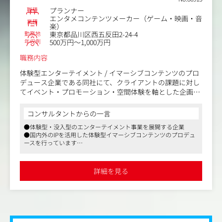
職種
プランナー
エンタメコンテンツメーカー（ゲーム・映画・音
業種
楽）
勤務地
東京都品川区西五反田2-24-4
年収例
500万円～1,000万円
職務内容
体験型エンターテイメント / イマーシブコンテンツのプロ
デュース企業である同社にて、クライアントの課題に対し
てイベント・プロモーション・空間体験を軸とした企画立
案を行う「プランナー」ポジションです。
広告代理店やクライアントと直接向き合い、コミュニケー
コンサルタントからの一言
ション戦略の上流から関わりながら、リアルな「体験」を
●体験型・没入型のエンターテイメント事業を展開する企業
起点とした提案を担っていただきます。
●国内外のIPを活用した体験型イマーシブコンテンツのプロデュ
ースを行っています
〈具体的な業務内容〉
●2024年の創業から右肩上がりで成長を続けています
●クライアント・広告代理店からのオリエンから、課題抽
出・企画立案・提案資料作成
詳細を見る
●イベント、展示会、プロモーション施策、空間体験など
幅広い領域での企画提案
●プロデューサー・ディレクターと連携した企画の具体
化・制作進行
●コンペ対応、プレゼンテーションの実施