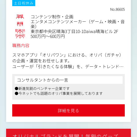
土日祝休み
No.86605
職種
コンテンツ制作・企画
エンタメコンテンツメーカー（ゲーム・映画・音
業種
楽）
勤務地
東京都中央区晴海3丁目10-1Daiwa晴海ビル 2F
年収例
500万円～600万円
職務内容
スマホアプリ「オリパワン」における、オリパ（ガチャ）
の企画・運営をお任せします。
ユーザーが「引きたくなる体験」を、データ・トレンド・
アイデアをもとに設計していくポジションです。
コンサルタントからの一言
【具体的な業務内容】
●新進気鋭のベンチャー企業です
・ガチャ（オリパ）の企画立案
●今ネットでも話題のオリパ事業を展開しております
・テーマ設計／ラインナップ構成
・確率設計、バランス調整
・売上／回転率などの数値分析～改善提案
詳細を見る
・カード相場／ユーザートレンド／競合分析
・演出動画やクリエイティブ企画
・AIを活用した業務改善
・トレカ仕入れにおける企画・ディレクション
オリジナルブランドを展開！気鋭のグッズ
・データ分析をもとにした経営陣への戦略提案