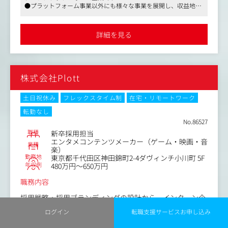
全般（ユーザビリティテスト、インタビュー、アンケー
・受託型の制作運用から、提案型・戦略型のクリエイティ
●プラットフォーム事業以外にも様々な事業を展開し、収益地盤
ト、エスノグラフィ調査など）
ブ体制への転換
の堅い企業です
・リサーチ結果に基づく、ペルソナ、カスタマージャーニ
●リモート、副業可、残業代別途支給で所定労働時間が7時間の
■将来的にお任せしたい業務
ーマップ等のアウトプット作成およびワークショップのフ
働きやすい環境です
・会社全体のブランド方針、BI、世界観設計の中核機能の
詳細を見る
ァシリテーション
確立
・新規事業の立ち上げおよび既存事業拡大におけるリサー
・グローバルで一貫したブランド体験を設計するクリエイ
チ伴走（受容性テスト、アイデア創出等）
ティブ統括
・UXリサーチチームのマネジメント業務およびメンバーの
・クリエイティブDivを“特殊受託部門”ではなく“戦略部
株式会社Plott
スキル育成
門”として再定義すること
・全社的なUXD/HCDプロセスの啓蒙と浸透活動
・ブランド再定義や新規事業・新規商材立ち上げ時のクリ
土日祝休み
フレックスタイム制
在宅・リモートワーク
エイティブ責任
・店舗、商品、Web、コピー、販促、海外展開まで含めた
転勤なし
統合的ブランド体験設計
No.86527
・次世代クリエイター／マネージャー育成と、再現性ある
職種
新卒採用担当
組織づくり
エンタメコンテンツメーカー（ゲーム・映画・音
業種
楽）
勤務地
東京都千代田区神田錦町2-4ダヴィンチ小川町 5F
年収例
480万円～650万円
職務内容
採用戦略・採用ブランディングの設計から、インターン企
画、選考、入社後のオンボーディングまでPlottの新卒採用
ログイン
転職支援サービスお申し込み
を、企画から実行まで一気通貫で担っていただきます。