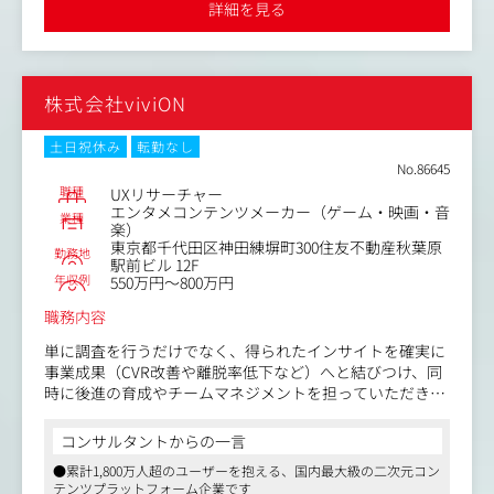
という責任を担っていただきます。
詳細を見る
【業務内容】
■入社直後（0～3ヶ月)
・クリエイティブDivの現状把握と、役割・責任範囲の再
株式会社viviON
整理
・デザイナー組織の役割定義、評価観点、優先順位の明確
化
土日祝休み
転勤なし
・ブランドガイドラインや世界観設計の整備方針策定
No.86645
・商品企画、マーケティング、店舗、経営との接続ポイン
職種
UXリサーチャー
ト整理
エンタメコンテンツメーカー（ゲーム・映画・音
業種
楽）
・クリエイティブ成果を測るKPI設計
東京都千代田区神田練塀町300住友不動産秋葉原
・現在の制作フロー、依頼起点、意思決定起点の見直し
勤務地
駅前ビル 12F
■コア業務（3～12ヶ月）
年収例
550万円～800万円
・IPの世界観を、商品・ビジュアル・体験へ翻訳する設計
の高度化
職務内容
・商品コンセプトから販促まで一貫するビジュアル戦略の
単に調査を行うだけでなく、得られたインサイトを確実に
構築
事業成果（CVR改善や離脱率低下など）へと結びつけ、同
・ブランドの世界観ガイドラインの運用定着
時に後進の育成やチームマネジメントを担っていただきま
・マーケティングDivと連動した施策設計と検証
す。
・クリエイティブ施策と売上・認知・ブランド価値の相関
可視化
コンサルタントからの一言
【業務内容】
・国内だけでなく、台湾・シンガポール等を見据えたグロ
●累計1,800万人超のユーザーを抱える、国内最大級の二次元コン
・同社サービスのユーザー体験向上に向けたリサーチ業務
ーバル展開時のブランド表現基準の整備
テンツプラットフォーム企業です