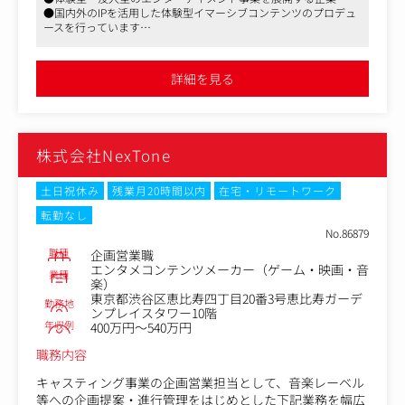
●体験型エンターテイメントコンテンツの企画・開発・プ
●国内外のIPを活用した体験型イマーシブコンテンツのプロデュ
ロデュース業務
ースを行っています
●事業計画やステークホルダーとの交渉・契約業務
●2024年の創業から右肩上がりで成長を続けています
●プロジェクト・予算管理・チームビルディング
●新規プロジェクトの立ち上げ など
詳細を見る
〈実績一覧〉
https://nomore.jp/works
株式会社NexTone
土日祝休み
残業月20時間以内
在宅・リモートワーク
転勤なし
No.86879
職種
企画営業職
エンタメコンテンツメーカー（ゲーム・映画・音
業種
楽）
東京都渋谷区恵比寿四丁目20番3号恵比寿ガーデ
勤務地
ンプレイスタワー10階
年収例
400万円～540万円
職務内容
キャスティング事業の企画営業担当として、音楽レーベル
等への企画提案・進行管理をはじめとした下記業務を幅広