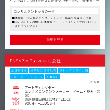
ベント設計、進行管理など制作や現場全体の「責任者・指
揮官」 となっていただくポジションです。
コンサルタントからの一言
〈具体的な業務内容〉
●体験型・没入型のエンターテイメント事業を展開する企業
●体験イベントの企画進行・運営統合
●国内外のIPを活用した体験型イマーシブコンテンツのプロデュ
●スケジュール・スタッフ管理 ・クライアント / パートナ
ースを行っています
ーとの調整
●2024年の創業から右肩上がりで成長を続けています
●本番現場の総合演出補佐 など
詳細を見る
〈実績一覧〉
https://nomore.jp/works
ENSAPIA Tokyo株式会社
土日祝休み
残業月20時間以内
フレックスタイム制
在宅・リモートワーク
転勤なし
No.86808
職種
アートディレクター
エンタメコンテンツメーカー（ゲーム・映画・音
業種
楽）
勤務地
東京都世田谷区若林3丁目1-18
年収例
700万円～1,200万円