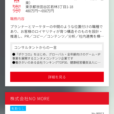
づくロジカルな改善とPDCA推進：
楽）
配信効果の定量的分析に基づくヒットクリエイティブの構
勤務地
東京都世田谷区若林3丁目1-18
年収例
造化・再現性の向上
480万円～650万円
職務内容
●クリエイティブ組織のマネジメントおよび外部パートナ
ー統括：
プランナーとマーケターの中間のような位置付けの職種で
┗社内デザイナー・動画クリエイターの育成・評価、クオ
あり、お客様のロイヤリティが育つ構造そのものを設計・
リティガイドラインの策定
推進し、PR／コピー／コンテンツ／分析／社内連携を横断
┗外部制作会社・代理店・クリエイターのディレクション
して実行する役割です。
およびアライメント構築
サービスデザインセンターに所属し、主担当サービスのフ
コンサルタントからの一言
ァンダム拡大を推進していただきます。
●『ポケコロ』をはじめ、グローバル・全年齢向けのゲーム・IP
事業を展開するエンタメコンテンツ企業です
【具体的には】
●働きがいのある会社ランキングTOP30、健康経営優良法人に認
・コミュニティ戦略、ファンダム拡大戦略の立案
定されるホワイト企業です
・単発の集客ではなく、長期的に熱量が積み上がる仕組み
●自社ビルにジムやデリなどの充実した設備が導入されているほ
をつくる
か、フレックス制、リモートワークも併用した働きやすい環境が
詳細を見る
整っています
・PR／プロモーションの企画・実行
・SNS／YouTube／ファンクラブ／広告などの企画・露出
設計
・アプリ内お知らせやバナーなどの更新運用・改善
株式会社NO MORE
・CSチームと連携した、お客様のご意見の収集・改善
・サービス内でファンを楽しませるための企画・実行
・定量、定性データの分析によるPDCAサイクルの実行
転勤なし
No.86913