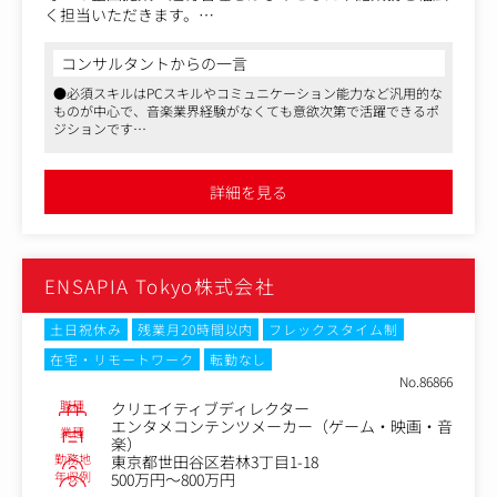
く担当いただきます。
●映画館を活用したライブビューイング・ライブ上映会の
コンサルタントからの一言
企画提案・進行管理
●必須スキルはPCスキルやコミュニケーション能力など汎用的な
・権利元へのアプローチ・企画提案（音楽事務所、音楽レ
ものが中心で、音楽業界経験がなくても意欲次第で活躍できるポ
ーベル等）
ジションです
・イベント開催に向けた関係各所との折衝（権利元、ライ
●民間唯一の音楽著作権管理会社として法的に認められた参入障
ブ制作会社、映画興行会社、プレイガイド等）
壁の高いビジネスを展開しており、長期的なキャリア形成が見込
・イベント当日の現場進行管理業務
めます
詳細を見る
●所定労働時間7時間・週2回のリモートワーク可・年間休日128
【取り扱いジャンル】
日と、働きやすい環境が整っています
J-POP/J-ROCK/K-POP/VTuber/2.5次元ミュージカル/お笑
いライブなど幅広く展開しています。
ENSAPIA Tokyo株式会社
●一般企業やスポーツチームに対する企画提案・進行管理
・企業、広告代理店向けのプロモーション企画
・プロスポーツチームのイベントにおけるアーティストキ
土日祝休み
残業月20時間以内
フレックスタイム制
ャスティング
在宅・リモートワーク
転勤なし
【具体例】
No.86866
・大手食品メーカーの販促キャンペーンにおいて、アーテ
職種
クリエイティブディレクター
ィストとのコラボ商品を開発
エンタメコンテンツメーカー（ゲーム・映画・音
業種
さらに連動企画として限定ライブイベントの企画提案、ア
楽）
ーティストのブッキング・折衝、当日の進行管理まで一貫
勤務地
東京都世田谷区若林3丁目1-18
年収例
して実施
500万円～800万円