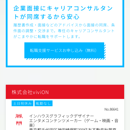
●施策実施後の振り返り・改善提案 など
企業面接にキャリアコンサルタン
トが
同席するから安心
履歴書作成・面接などのアドバイスから面接の同席、条
件面の調整・交渉まで。専任のキャリアコンサルタント
がこまやかに転職をサポートします。
転職支援サービスお申し込み（無料）
株式会社viviON
土日祝休み
転勤なし
No.86641
職種
インハウスグラフィックデザイナー
エンタメコンテンツメーカー（ゲーム・映画・音
業種
楽）
東京都千代田区神田練塀町300住友不動産秋葉原