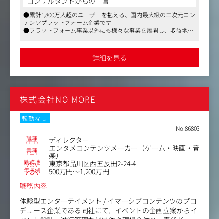
コンサルタントからの一言
用（Figma使用）
●累計1,800万人超のユーザーを抱える、国内最大級の二次元コン
・ユーザー課題の発見から仮説立案、要件定義、効果検証
テンツプラットフォーム企業です
までのUXデザイン業務
●プラットフォーム事業以外にも様々な事業を展開し、収益地盤
・WebサービスにおけるHTML/CSSを用いたコーディング
の堅い企業です
および実装
●リモート、副業可、残業代別途支給で所定労働時間が7時間の
・アプリプラットフォーム（Human Interface Guidelines/
働きやすい環境です
詳細を見る
Material Design）を考慮した設計
・エンジニアと連携した開発プロセスの推進（Flutter等の
技術理解含む）
・AIツール（Cursor、Claude Code等）を活用した業務効
株式会社NO MORE
率化と品質向上
転勤なし
No.86805
職種
ディレクター
エンタメコンテンツメーカー（ゲーム・映画・音
業種
楽）
勤務地
東京都品川区西五反田2-24-4
年収例
500万円～1,200万円
職務内容
体験型エンターテイメント / イマーシブコンテンツのプロ
デュース企業である同社にて、イベントの企画立案からイ