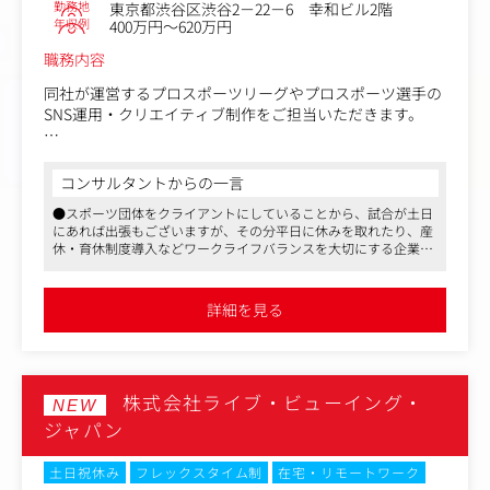
勤務地
東京都渋谷区渋谷2－22－6 幸和ビル2階
年収例
400万円～620万円
職務内容
同社が運営するプロスポーツリーグやプロスポーツ選手の
SNS運用・クリエイティブ制作をご担当いただきます。
■具体的な業務
・素材の撮影（写真、動画）
コンサルタントからの一言
・編集（グラフィック、映像）
●スポーツ団体をクライアントにしていることから、試合が土日
・キャプション制作
にあれば出張もございますが、その分平日に休みを取れたり、産
・投稿及びモニタリング
休・育休制度導入などワークライフバランスを大切にする企業で
・データ分析や企画立案
す
●社風に体育会の雰囲気はなく、どちらかというと落ち着きがあ
映像を撮影し編集するだけでなく、担当するチームや選手
るIT企業です
詳細を見る
●スポーツ好きには非常にマッチングする案件です。スポーツ業
との関係構築が鍵を握るポジションです。「今日は〇〇を
界の未来を一緒につくってくれる方を求めています
撮影しましょう！」「こんな撮影してみない？」と選手た
ちと協力しながら業務を進めていただきます。
株式会社ライブ・ビューイング・
NEW
ジャパン
土日祝休み
フレックスタイム制
在宅・リモートワーク