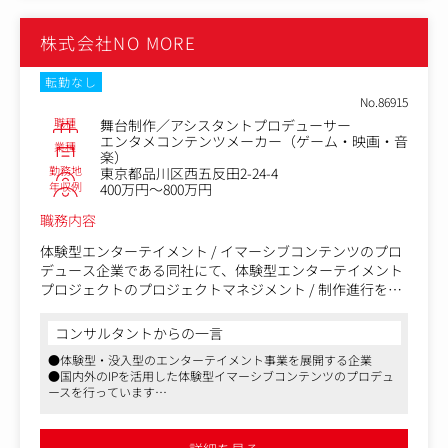
株式会社NO MORE
転勤なし
No.86915
職種
舞台制作／アシスタントプロデューサー
エンタメコンテンツメーカー（ゲーム・映画・音
業種
楽）
勤務地
東京都品川区西五反田2-24-4
年収例
400万円～800万円
職務内容
体験型エンターテイメント / イマーシブコンテンツのプロ
デュース企業である同社にて、体験型エンターテイメント
プロジェクトのプロジェクトマネジメント / 制作進行をお
任せいたします。
コンサルタントからの一言
〈具体的な業務内容〉
●体験型・没入型のエンターテイメント事業を展開する企業
●体験型エンターテイメントプロジェクトのプロジェクト
●国内外のIPを活用した体験型イマーシブコンテンツのプロデュ
マネジメント（制作進行）業務
ースを行っています
●プロジェクト管理・スケジュール管理・チーム管理・座
●2024年の創業から右肩上がりで成長を続けています
組構築
●クライアントや外部協力会社 / クリエイターとの渉外業