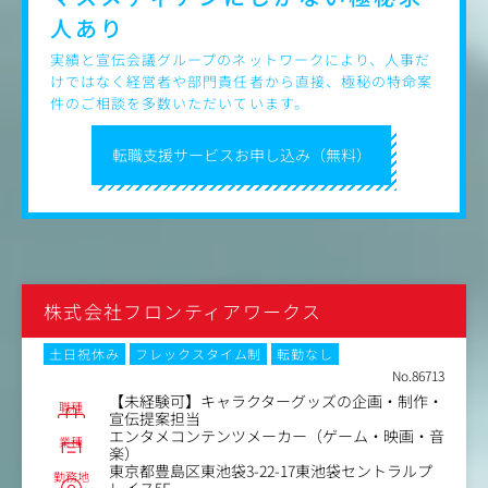
人あり
実績と宣伝会議グループのネットワークにより、人事だ
けではなく経営者や部門責任者から直接、極秘の特命案
件のご相談を多数いただいています。
転職支援サービスお申し込み（無料）
株式会社フロンティアワークス
土日祝休み
フレックスタイム制
転勤なし
No.86713
【未経験可】キャラクターグッズの企画・制作・
職種
宣伝提案担当
エンタメコンテンツメーカー（ゲーム・映画・音
業種
楽）
東京都豊島区東池袋3-22-17東池袋セントラルプ
勤務地