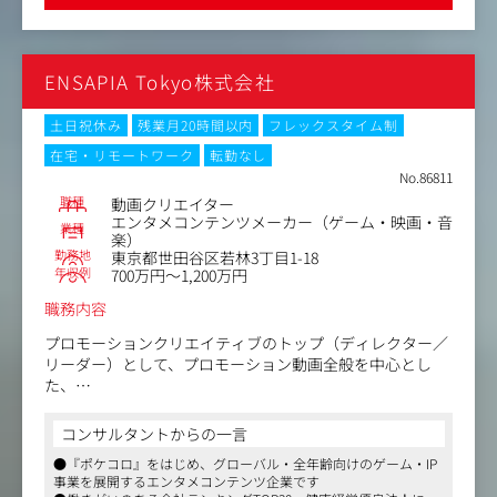
【業務内容】
・ドラマIPを活用したグッズ・商品企画、開発、生産管
理、販売管理
ENSAPIA Tokyo株式会社
・ライセンシー企業との折衝、契約調整、監修業務
・ポップアップストア、展示会、ファンイベント等の企
画・運営
土日祝休み
残業月20時間以内
フレックスタイム制
・EC販売施策およびプロモーション施策の企画立案・実行
在宅・リモートワーク
転勤なし
・売上管理、収支管理、各種レポーティング
No.86811
・新規事業パートナーの開拓およびアライアンス推進
職種
動画クリエイター
エンタメコンテンツメーカー（ゲーム・映画・音
業種
楽）
勤務地
東京都世田谷区若林3丁目1-18
年収例
700万円～1,200万円
職務内容
プロモーションクリエイティブのトップ（ディレクター／
リーダー）として、プロモーション動画全般を中心とし
た、
ビジュアル戦略の立案、事業部・経営陣との連携、数値に
コミットしたクリエイティブ統括、およびチームのクオリ
コンサルタントからの一言
ティ管理をお任せいたします。
●『ポケコロ』をはじめ、グローバル・全年齢向けのゲーム・IP
事業を展開するエンタメコンテンツ企業です
〈具体的な業務内容〉