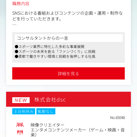
職務内容
SNSにおける番組およびコンテンツの企画・運用・制作な
どを行っていただきます。
■具体的な業務
・YouTube番組やSNSコンテンツの企画および関係者の折
コンサルタントからの一言
衝
●スポーツ業界に特化した多彩な事業展開
・プロジェクトの予算管理
●スポーツの未来を創る「ファンづくり」に挑戦
・制作の進行および品質管理
●柔軟で働きやすい環境と挑戦を後押しする社風
・キャスティングの提案および調整
・撮影現場におけるディレクション
・投稿キャプションやサムネイルの作成
詳細を見る
・投稿およびモニタリング
・データ分析および改善提案
株式会社dsc
NEW
土日祝休み
転勤なし
No.65048
職種
映像クリエイター
エンタメコンテンツメーカー（ゲーム・映画・音
業種
楽）