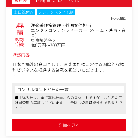
NEW
ルからでも丁寧にサポートします。
土日祝休み
フレックスタイム制
No.86881
職種
洋楽著作権管理・外国案件担当
エンタメコンテンツメーカー（ゲーム・映画・音
業種
楽）
勤務地
東京都渋谷区
年収例
400万円～700万円
職務内容
日本と海外の窓口として、音楽著作権における国際的な権
利ビジネスを推進する業務を担当いただきます。
〈具体的な業務内容〉
・外国楽曲の日本国内での著作権管理・契約交渉・ライセ
コンサルタントからの一言
ンス（サブパブリッシャー業務）
●中途入社は、全て契約社員からのスタートですが、もちろん正
・自社管理楽曲の海外展開の促進・現地出版社を通じた使
社員登用の実績もございますし、今回も登用可能性のある求人で
用料徴収
す
・日本人作家と海外作家との共作（コライト）における権
●ライブハウス運営というマスメディアンでも珍しい求人です
利処理や契約調整
・海外音楽出版社や海外作家とのコミュニケーション・英
詳細を見る
文契約書締結・印税再分配
・海外からの問い合わせ対応