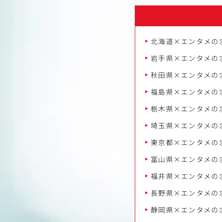
北海道×エンタメの
岩手県×エンタメの
秋田県×エンタメの
福島県×エンタメの
栃木県×エンタメの
埼玉県×エンタメの
東京都×エンタメの
富山県×エンタメの
福井県×エンタメの
長野県×エンタメの
静岡県×エンタメの