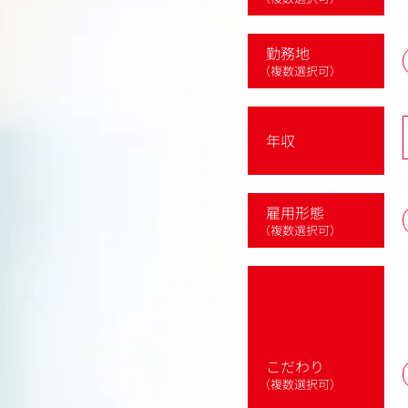
勤務地
（複数選択可）
年収
雇用形態
（複数選択可）
こだわり
（複数選択可）