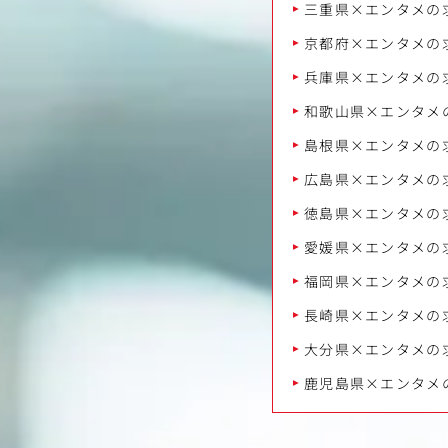
三重県×エンタメの
京都府×エンタメの
兵庫県×エンタメの
和歌山県×エンタメ
島根県×エンタメの
広島県×エンタメの
徳島県×エンタメの
愛媛県×エンタメの
福岡県×エンタメの
長崎県×エンタメの
大分県×エンタメの
鹿児島県×エンタメ