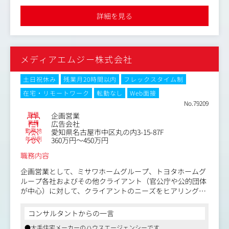
する自治体及び関係団体が主です。
働き方が可能です
・TV、ラジオ、新聞、雑誌、ポスター、Web、イベント、
詳細を見る
各種販促ツールに至る、総合広告会社、クライアントのニ
ーズに応じ、多種多様に対応します。
・既存クライアントの入札案件（コンペ）に対して、クラ
イアントのニーズを検討しながら企画提案
メディアエムジー株式会社
・案件獲得後は、協力会社と連携しながら、企画を実現さ
せていきます。
・自主提案機会もあり、クライアントに対して、企画をも
土日祝休み
残業月20時間以内
フレックスタイム制
ちかけ、受注する場合もあります。
在宅・リモートワーク
転勤なし
Web面接
No.79209
広告「企画・提案」および「営業」の両方を担当するた
職種
企画営業
め、クライアントおよび協力会社との折衝、ディレクター
業種
広告会社
業務、売上請求、仕入管理など、幅広い業務を担当するこ
勤務地
愛知県名古屋市中区丸の内3-15-87F
とになります。
年収例
360万円～450万円
職務内容
■入社直後にお任せすること
・先輩と一緒にクライアント訪問
企画営業として、ミサワホームグループ、トヨタホームグ
・チームでの企画会議参加
ループ各社およびその他クライアント（官公庁や公的団体
・クライアント、協力会社との打ち合わせ参加
が中心）に対して、クライアントのニーズをヒアリングし
・企画書、報告書整理作成
ながら課題の整理、解決策の提案を行います。
・イベント運営 など
コンサルタントからの一言
＜具体的には＞
まずは先輩たちと一緒に働くことが中心になります。
●大手住宅メーカーのハウスエージェンシーです