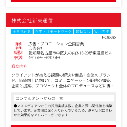
●コロナ禍で広告会社の業績が軒並み下がるなかで、2020年度以
認
降に創業以来最高の収益を上げ続けています。創業から50年以上
・予算や全体のスケジュール管理
経過しても尚、成長を続けており、安定性と成長力を兼ね備えて
・撮影および取材などの現場対応、プレゼンテーション、
います
株式会社新東通信
スタッフィング
・既存クライアントに対する自主プレの際の企画プランニ
ングとその進行 など
土日祝休み
在宅・リモートワーク
転勤なし
Web面接
No.85685
【仕事の魅力】
職種
広告・プロモーション企画営業
・クライアントの経営課題や潜在的な課題、ニーズを探る
業種
広告会社
勤務地
愛知県名古屋市中区丸の内3-16-29新東通信ビル
ところからはじまり、解決のための戦略を考える部分から
年収例
460万円～620万円
携わります。
職務内容
・媒体社やグループの制約がないため、手法や進め方に制
限がなく、本当にクライアントのためになること、自分の
クライアントが抱える課題の解決や商品・企業のブラン
やりたいことをつきつめることができます。
ド、価値向上に向けて、コミュニケーション戦略の構築、
企画と提案、プロジェクト全体のプロデュースなどに携わ
・マスからWeb、プロモーションまで、幅広い案件を一気
っていただきます。
通貫して扱うことが可能です。自身の経験の幅や領域を広
コンサルタントからの一言
げたい方に最適です。
TVCMやラジオ、新聞・雑誌など、マスメディアだけでな
●マスメディアンからの採用実績多数。企業と深い関係値を構築
く、Webサイトやロゴ、販促物、イベントなど、様々な視
しています。企業側に深く入り込んでいるため、選考状況に合わ
点で企画をし、最適な手段を模索しながら、プランニング
せた効果的なアドバイスができます
します。
●日本を代表するナショナルクライアントから行政、地域密着し
た企業まで、幅広いクライアントを担当する総合広告会社です