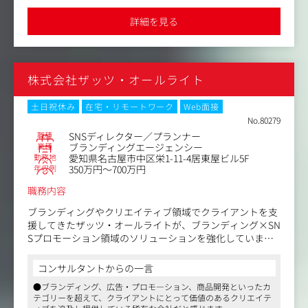
基本は外部の協力会社にお任せしています。
●4マスからWebや販促まで、広告のメインストリームをご担当い
ただけます
詳細を見る
＜具体的には＞
・コミュニケーション戦略の提案
・デジタルプロモーションの企画提案
・制作物（Webサイト・テレビCM・新聞・雑誌・広告な
株式会社ザッツ・オールライト
ど）の企画
・キャンペーンやイベントの企画、実施、運営
・クリエイティブの制作ディレクション など
土日祝休み
在宅・リモートワーク
Web面接
No.80279
＜クライアント＞
職種
SNSディレクター／プランナー
クライアントは不動産や旅行会社を中心に、大学、専門学
業種
ブランディングエージェンシー
勤務地
愛知県名古屋市中区栄1-11-4居東屋ビル5F
校など。大手企業から地場中小企業まで幅広くお取引がご
年収例
350万円～700万円
ざいます。
4～5クライアントを回していく形で、年間で数えると50～
職務内容
100社程ご担当いただきます。
ブランディングやクリエイティブ領域でクライアントを支
援してきたザッツ・オールライトが、ブランディング×SN
Sプロモーション領域のソリューションを強化していま
す。
コンサルタントからの一言
今回はSNSディレクター人材の募集で、SNSコミュニケー
●ブランディング、広告・プロモ―ション、商品開発といったカ
ションの企画・運用・サポート・進行管理などを担ってい
テゴリーを超えて、クライアントにとって価値のあるクリエイテ
ただきます。