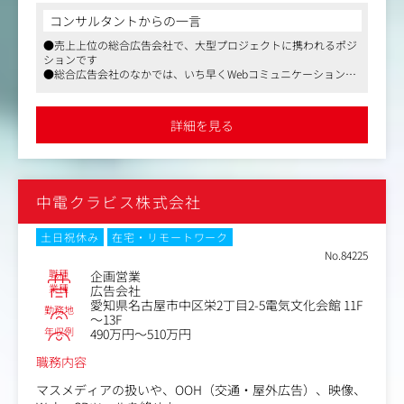
【詳細】
コンサルタントからの一言
・新規顧客
●売上上位の総合広告会社で、大型プロジェクトに携われるポジ
・既存顧客の対応、拡大
ションです
・クライアントニーズの吸い上げ、要望に添った各種メデ
●総合広告会社のなかでは、いち早くWebコミュニケーションを
ィア、イベント、制作物、ＰＲ等の提案
取り入れてノウハウもあり、また各種広告媒体の売上構成比のバ
・クライアントプロモーション戦略の企画提案
ランスが良いで
・クリエーティブやプランニング、メディア等の社内スタ
●メディアプランからプロモーションプランまで顧客より定評が
詳細を見る
あり、安定経営をされています
ッフの中心となって進行管理をおこなうプロデューサー業
務
＜本ポジションの魅力＞
中電クラビス株式会社
・誰もが知る身近で有名な大手クライアントに携わること
ができます。
・従来の4マス媒体に加え、Web広告・デジタル・イベン
土日祝休み
在宅・リモートワーク
ト等、ニーズに合うものを企画～提案していただきます。
No.84225
・日本最大級の広告賞を受賞するほどのハイレベルな環境
職種
企画営業
でご就業いただきます。
業種
広告会社
愛知県名古屋市中区栄2丁目2-5電気文化会館 11F
勤務地
～13F
年収例
490万円～510万円
職務内容
マスメディアの扱いや、OOH（交通・屋外広告）、映像、