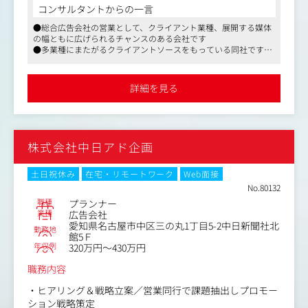
プロジェクトに際し、HDYグループノウハウを活用しつ
コンサルタントからの一言
つ、社内外さまざまな特性を持つメンバーと連携し、チー
●総合広告会社の営業として、クライアント業種、展開する媒体
ム体制のもと課題を発見・抽出します。
の幅ともに広げられるチャンスのある会社です
●多業種にまたがるクライアントソースをもっている同社です
＜業務内容一例＞
が、マス媒体を活用したプラニングから、デジタル領域のコミュ
└長期的・短期のマーケ・コミュニケーション戦略の立
ニケーション設計まで、幅広いソリューションを持っております
案・提案
●国内はもとより、海外展開も積極的に営業展開をしております
詳細を見る
●社員教育・研修にも力を入れていて、人が財産という考え方が
└TVCM、ネット広告、セールスプロモーション、デジタ
強く、また接しやすいパーソナリティの方々が多いことも特徴の
ルメディア、キャンペーンサイト、クリエイティブプロデ
ひとつです
ュース
└プレゼンテーション
株式会社中日アド企画
└プロジェクトメンバーのマネジメント
└スケジュール管理
など
土日祝休み
在宅・リモートワーク
Web面接
No.80132
これまでの総合広告会社として、各種メディアを駆使した
職種
プランナー
統合コミュニケーション提案が主軸になりますが、事業戦
業種
広告会社
愛知県名古屋市中区三の丸1丁目5-2中日新聞社北
略コンサルティングやWebプラットフォームの提案など、
勤務地
館5Ｆ
プロモーション域に限らない業務が発生することがありま
年収例
320万円～430万円
す。
職務内容
課題に対するプロジェクトマネジメントを推進していただ
・ヒアリング＆戦略立案／営業同行で課題抽出しプロモー
くことがミッションです。
ション戦略策定