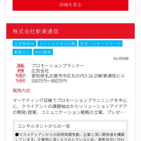
《業務詳細》
●実績次第で高待遇を目指せる会社であり、長期的キャリアを支
詳細を見る
援する上で福利厚生面も充実しています
○クライアントの課題を考慮した提案や、潜在課題・ニー
ズの発見、提案業務
○社内外のスタッフをまとめ、打ち合わせを行います。課
題解決の戦略を練り、実行
株式会社新東通信
○予算やスケジュールの管理 など
土日祝休み
フレックスタイム制
在宅・リモートワーク
転勤なし
Web面接
No.85688
職種
プロモーションプランナー
業種
広告会社
勤務地
愛知県名古屋市中区丸の内3-16-29新東通信ビル
年収例
550万円～800万円
職務内容
マーケティング目線でプロモーションプランニングを中心
に、クライアントの課題抽出からソリューションアイデア
の開発/提案、コミュニケーション戦略の立案、プレゼン
テーション、実行までを社内外のメンバーとともに推進し
ていただきます。
コンサルタントからの一言
●マスメディアンからの採用実績多数。企業と深い関係値を構築
マスメディアやOOH、デジタルなどの広告手法にとどまら
しています。企業側に深く入り込んでいるため、選考状況に合わ