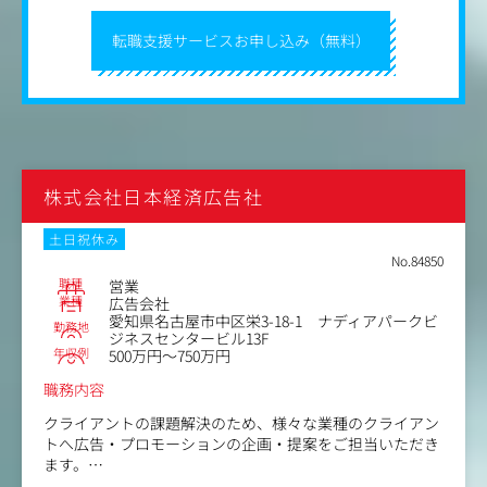
転職支援サービスお申し込み（無料）
〈これまでの実績〉
・スポーツイベント会場の企画・運営
・人気映画の試写会・トークショーの企画・運営
・テレビ局主催のイベント企画・運営
・ワクチン接種会場の運営
・SNSを使ったキャンペーン広報・運営
・エンタメ企業のWeb広告運用
・自治体のPR映像制作 など
株式会社日本経済広告社
土日祝休み
No.84850
職種
営業
業種
広告会社
愛知県名古屋市中区栄3-18-1 ナディアパークビ
勤務地
ジネスセンタービル13F
年収例
500万円～750万円
職務内容
クライアントの課題解決のため、様々な業種のクライアン
トへ広告・プロモーションの企画・提案をご担当いただき
ます。