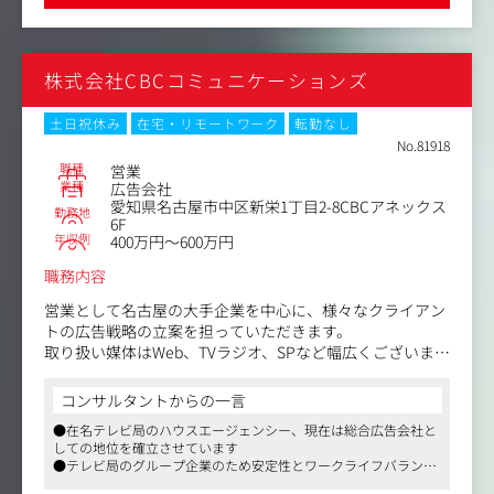
社内に在籍しています。
株式会社CBCコミュニケーションズ
土日祝休み
在宅・リモートワーク
転勤なし
No.81918
職種
営業
業種
広告会社
愛知県名古屋市中区新栄1丁目2-8CBCアネックス
勤務地
6F
年収例
400万円～600万円
職務内容
営業として名古屋の大手企業を中心に、様々なクライアン
トの広告戦略の立案を担っていただきます。
取り扱い媒体はWeb、TVラジオ、SPなど幅広くございま
す。
コンサルタントからの一言
直近ではWeb案件の依頼が増加。同社としても注力してお
●在名テレビ局のハウスエージェンシー、現在は総合広告会社と
り、デジタルメディア部と協力しながらソリューションの
しての地位を確立させています
企画提案を行います。
●テレビ局のグループ企業のため安定性とワークライフバランス
また、クリエイティブは一部社内で対応しているものの、
が魅力です