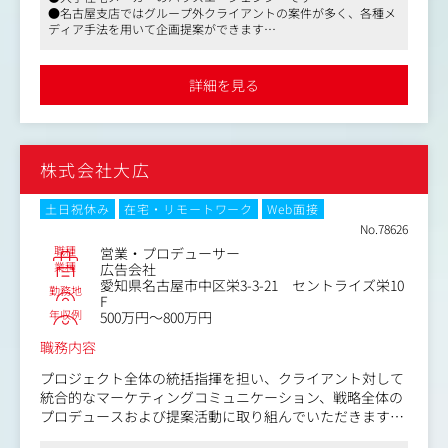
・クライアントとの打ち合わせ、要望ヒアリング
丁寧な説明のもと、個人のペースに合わせて仕事を覚えて
●名古屋支店ではグループ外クライアントの案件が多く、各種メ
・企画、企画書作成、提案
ディア手法を用いて企画提案ができます
いただきます。
・媒体社（テレビ、ラジオ、新聞など）との折衝
●穏やかな社風で、中長期的に安定したキャリア形成が見込めま
・制作ディレクション、進行管理
す
・イベント（オンライン・オフライン）の企画進行
詳細を見る
・予算、スケジュール管理など
業務の多くはデジタルを軸とする提案ですが、動画やグラ
フィックコンテンツの制作、イベント等も取り扱います。
株式会社大広
分業制をとっていないため、一人の企画営業がプランニン
グやデザインのディレクション等、幅広い領域に携わるこ
土日祝休み
在宅・リモートワーク
Web面接
とが可能です。
No.78626
実務面ではチーム営業制を採用しており、先輩社員のもと
職種
営業・プロデューサー
で仕事を通して業務を覚えていきます。
業種
広告会社
愛知県名古屋市中区栄3-3-21 セントライズ栄10
取り扱う案件の量が増えているため、先輩社員と共に既存
勤務地
F
クライアントを担当して頂く予定です。
年収例
500万円～800万円
職務内容
プロジェクト全体の統括指揮を担い、クライアント対して
統合的なマーケティングコミュニケーション、戦略全体の
プロデュースおよび提案活動に取り組んでいただきます。