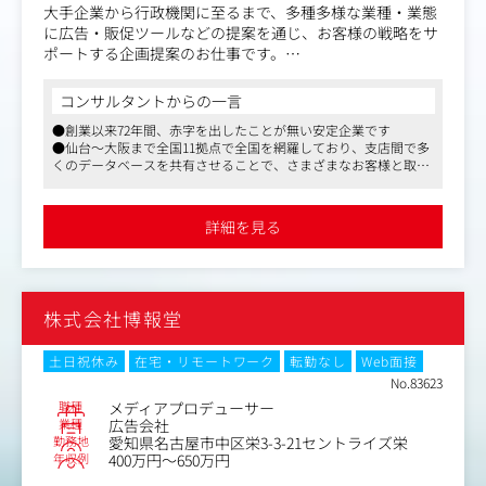
大手企業から行政機関に至るまで、多種多様な業種・業態
に広告・販促ツールなどの提案を通じ、お客様の戦略をサ
ポートする企画提案のお仕事です。
クライアントが求める課題解決のためのアイデアを、プロ
コンサルタントからの一言
デューサー・プランナー・デザイナーが一体となって考
●創業以来72年間、赤字を出したことが無い安定企業です
え、テレビ・ラジオ・新聞・雑誌・WEB・イベントなど各
●仙台～大阪まで全国11拠点で全国を網羅しており、支店間で多
媒体をツールにして世の中に発信していきます。
くのデータベースを共有させることで、さまざまなお客様と取り
引きすることができます
基本的な仕事の流れは、
●月の平均残業時間が20時間とエージェンシーの中では残業時間
☆クライアントの要望や課題をヒアリング。
が少なく、労務管理をきっちりされております
詳細を見る
→クライアント先への訪問やオリエンテーションへの参
加。
☆社内（案件によっては社外）のクリエイターを交え、課
株式会社博報堂
題解決に向けたチームを編成。
→メンバーの選定や手配。スケジュールの調整など。
土日祝休み
在宅・リモートワーク
転勤なし
Web面接
☆課題を解決するための具体的なプロモーションについて
No.83623
チームで打ち合わせ（＝ブレスト）実施。
職種
メディアプロデューサー
→使用する媒体や表現はじめアイデア出しへの参加。
業種
広告会社
勤務地
愛知県名古屋市中区栄3-3-21セントライズ栄
年収例
400万円～650万円
☆ブレストによって出されたアイデアの実現に向けた進行
管理。