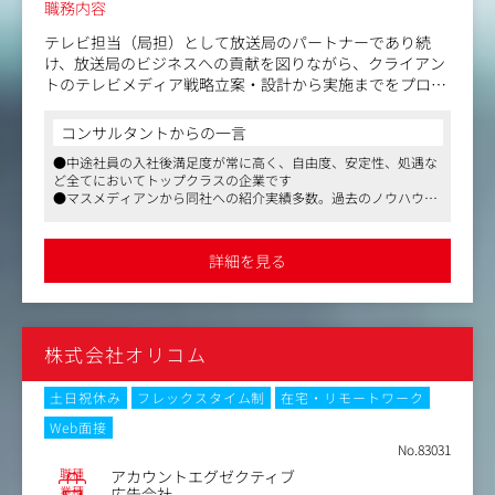
職務内容
→デザインやコピー、企画書の仕上がりチェックや修正指
示・各種手配など。
テレビ担当（局担）として放送局のパートナーであり続
け、放送局のビジネスへの貢献を図りながら、クライアン
各拠点や担当するエリアなどによって、既存クライアント
トのテレビメディア戦略立案・設計から実施までをプロデ
への提案と新規開拓がございます。まずは先輩スタッフに
ュースしていただきます。
同行しながら、業務内容を覚えていただきます。
ここまでのご経験をフルに活用いただき、放送局とクライ
コンサルタントからの一言
取引先の業種・業態も流通、教育、鉄道、自動車、建設、
アントの間で、積極的な仕掛けやビジネスリードが求めら
●中途社員の入社後満足度が常に高く、自由度、安定性、処遇な
行政機関、ホテル・旅館、観光レジャー施設など多岐に渡
れます。
ど全てにおいてトップクラスの企業です
ります。
●マスメディアンから同社への紹介実績多数。過去のノウハウを
・局担として、広告枠取引（スポット／タイム）に関する
もとに、キャリアに即したご相談、ご提案をさせていただくこと
業務全般
が可能です
（例）見積もり対応、出稿金額の見込み算出や管理、発注
●応募書類の添削や各面接対策など、また選考の注目ポイントな
詳細を見る
ども適宜アドバイスします。最適なキャリア選択の支援と万全の
業務、出稿スケジュール管理、
体制を整えていますので、ぜひご活用ください
タイムテーブル管理、素材の考査や搬入、視聴率分
析、編成状況確認、収録立ち合い
・番組企画の立案～実装、改編、各種交渉対応、緊急対応
株式会社オリコム
など
・放送局リソースを最大限活用した様々な企画の構想～実
装
土日祝休み
フレックスタイム制
在宅・リモートワーク
（例）店舗連動施策、イベント協賛、データ放送活用、IP
Web面接
活用など
No.83031
・クライアントの課題解決の打ち手（最適なメディアプラ
職種
アカウントエグゼクティブ
ニング、企画等）の構想～実装
業種
広告会社