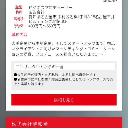
No.82869
職種
ビジネスプロデューサー
業種
広告会社
愛知県名古屋市 中村区名駅4丁目8-18名古屋三井
勤務地
ビルディング北館 10F
年収例
400万円～550万円
職務内容
大手企業から中堅企業、そしてスタートアップまで、幅広
いクライアントに向けたマーケティング・コミュニケーシ
ョンの提案、プロデュースを担当いただきます。
またマーケティング領域に留まらない、経営課題・事業課
コンサルタントからの一言
題に対するソリューション提供の推進、デジタルトランス
●大手広告代理店と在名私鉄による共同出資会社です
フォーメーション（DX）支援、新規事業の開発・推進等も
●名古屋市に本社を置く総合広告会社としてはトップクラスの売
担って頂きます。
上と実績を誇ります
●毎年数多くの広告賞を受賞しており、クリエイティブ力の高さ
【仕事内容】
も注目されています
・クライアントが抱える課題の発見と解決策の模索、実行
詳細を見る
・社内の各種専門スタッフや、様々な外部協力会社のアサ
イン、協業促進
・担当業務のスケジュール管理、予算、KPI管理等、各種
プロデュース業務 など
株式会社博報堂