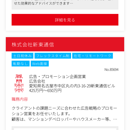
ず、PRやイベントなども含めて総合的なコミュニケーショ
せた効果的なアドバイスができます
ンの企画/提案、取り組みが可能です。
●日本を代表するナショナルクライアントから行政、地域密着し
た企業まで、幅広いクライアントを担当する総合広告会社です
《業務一例》
●実績次第で高待遇を目指せる会社であり、長期的キャリアを支
詳細を見る
援する上で福利厚生面も充実しています
●本質的な課題の抽出と解決に導くプランのコンセプト設
●コロナ禍で広告会社の業績が軒並み下がるなかで、2020年度以
計を行います。
降に創業以来最高の収益を上げ続けています。創業から50年以上
●広告戦略の計画や施策の企画立案。
経過しても尚、成長を続けており、安定性と成長力を兼ね備えて
●競合他社とのコンペに参加する場合もあるため、必要に
います
株式会社新東通信
応じて、営業とともにプレゼンテーションに参加するシー
ンもあります。
土日祝休み
フレックスタイム制
在宅・リモートワーク
転勤なし
Web面接
No.85694
職種
広告・プロモーション企画営業
業種
広告会社
勤務地
愛知県名古屋市中区丸の内3-16-29新東通信ビル
年収例
425万円～650万円
職務内容
クライアントの課題ニーズに合わせた広告戦略のプロモー
ション営業をお任せいたします。
顧客は、マンションデベロッパーやハウスメーカー等、住
宅不動産関連全般を想定しています。