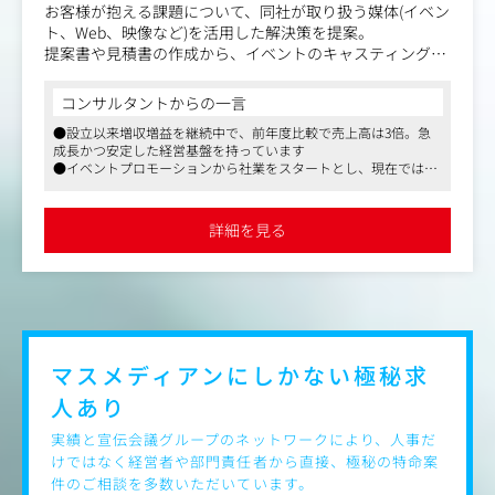
お客様が抱える課題について、同社が取り扱う媒体(イベン
ト、Web、映像など)を活用した解決策を提案。
提案書や見積書の作成から、イベントのキャスティング・
運営、Web・映像など制作のディレクションまでを担当い
ただきます。
コンサルタントからの一言
デザインや映像編集などがお好きな方には、実制作の業務
●設立以来増収増益を継続中で、前年度比較で売上高は3倍。急
も積極的にお任せしたいと考えています。
成長かつ安定した経営基盤を持っています
●イベントプロモーションから社業をスタートとし、現在ではWe
〈入社後の流れ〉
b制作や映像制作にも力を入れており、多角的な事業を展開して
まずは先輩社員のサポートから始めていただきます。
います
サポートをする中で、お客様とやり取りをするのに必要と
●営業の方もスキルがあれば自ら制作に携わるなど、大きな裁量
詳細を見る
を持って働いていただけます
なる基本的な知識を習得します。
基本的な流れが身に付いたら、営業としてお客様を担当し
ます。提案内容や受注金額の設定など、裁量権を持って自
由に営業活動が出来ます。
〈業務一例〉
・アポイントの調整
マスメディアンにしかない
極秘求
・企画立案
人あり
・提案書の作成
・商談
実績と宣伝会議グループのネットワークにより、人事だ
・制作ディレクション
けではなく経営者や部門責任者から直接、極秘の特命案
・イベント運営事務局
件のご相談を多数いただいています。
・納品作業 など