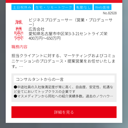
＜当ポジションの魅力＞
・クライアントと最も密に関わる最前線のポジションだか
土日祝休み
在宅・リモートワーク
転勤なし
Web面接
らこそ得られる、ダイナミックな経験や達成感
No.82928
・会社の代表、クライアントへの責任者として、メンバー
ビジネスプロデューサー（営業・プロデューサ
職種
をまとめて業務を遂行してゆくことにより、リーダーシッ
ー）
業種
広告会社
プスキルやチームマネジメントのスキルが身につく
勤務地
愛知県名古屋市中区栄3-3-21セントライズ栄
・各種課題を分析し、提案して終わりではなく、最終の生
年収例
400万円～650万円
活者の接点まで顧客に伴走し実行出来るため、顧客のマー
ケティングの実行や、事業成長や企業変革の実現を体験で
職務内容
きる
担当クライアントに対する、マーケティングおよびコミュ
・様々な業種、規模のクライアントの多様な業務に携わ
ニケーションのプロデュース・提案営業をお任せいたしま
り、ビジネスの幅広い知見を得るチャンス
す。
求められる役割はさまざまですが、クライアントと向き合
＜クライアント＞
いながら、従来の広告ビジネスの枠に捉われず、幅広い領
名鉄グループの関連企業はもちろんのこと、メーカー、流
コンサルタントからの一言
域における課題解決やビジネス創造が求められるポジショ
通、不動産、官公庁など幅広い業種のプロモーションを手
●中途社員の入社後満足度が常に高く、自由度、安定性、処遇な
ンとなります。
掛けています。
ど全てにおいてトップクラスの企業です
●マスメディアンから同社への紹介実績多数。過去のノウハウを
▼具体的には▼
＜環境＞
もとに、キャリアに即したご相談、ご提案をさせていただくこと
さまざまな特性を持った社内外のメンバーでチームを組
2022年3月に本社が名古屋駅東に移転し、これまで以上に
が可能です
み、課題を発見・抽出しクライアントのビジネスの成長を
●応募書類の添削や各面接対策など、また選考の注目ポイントな
クリエーティビティで働く人にやさしいオフィス空間にな
詳細を見る
ども適宜アドバイスします。最適なキャリア選択の支援と万全の
支えます。
りました。フリーアドレスで、その日の仕事やコンディシ
体制を整えていますので、ぜひご活用ください
ョンによって、カフェスタイルだったり、個室集中シート
＜業務例＞
だったり、スタンディングだったりと、働く環境も自分で