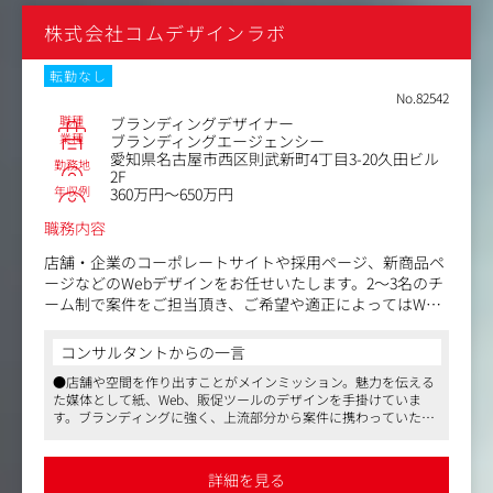
・コミュニケーション戦略やマーケティング戦略の立案、
選ぶことができます。
株式会社コムデザインラボ
提案
【仕事内容（変更の範囲）】会社の定める業務
・テレビCM、デジタル広告、グラフィック等の制作業務
・テレビCM、デジタル広告等のメディアプランニング、
転勤なし
バイイング業務
No.82542
・事業戦略立案、ブランドビジョン策定、商品／サービス
職種
ブランディングデザイナー
開発業務のコンサルティング
業種
ブランディングエージェンシー
愛知県名古屋市西区則武新町4丁目3-20久田ビル
・各種マーケティングデータの取得、分析、活用のフレー
勤務地
2F
ムワーク構築
年収例
360万円～650万円
・市場調査、消費者インサイト発掘、広告効果測定調査な
ど各種調査の設計、分析
職務内容
・新規ビジネスの構想、実装、進行 など
店舗・企業のコーポレートサイトや採用ページ、新商品ペ
ージなどのWebデザインをお任せいたします。2～3名のチ
ーム制で案件をご担当頂き、ご希望や適正によってはWeb
デザインからロゴ、ポスターなどのメインビジュアルとい
ったグラフィックデザインまで担っていただきます。
コンサルタントからの一言
●店舗や空間を作り出すことがメインミッション。魅力を伝える
＜具体的には＞
た媒体として紙、Web、販促ツールのデザインを手掛けていま
・Webサイトデザイン（7割）
す。ブランディングに強く、上流部分から案件に携わっていただ
・ロゴやポスター、チラシ等のグラフィックデザイン（2
けます
割・能力に応じて挑戦可）
●売上好調、案件増のため経営基盤も強固
・打ち合わせ対応、ディレクション業務（1割）
●副業可、過度な残業なし、年間休日123日など働きやすい環境
詳細を見る
です
※コーディングは外部に依頼していますが、エンジニアは