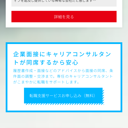
ィブを追及し提供している稀有な会社だと感じます
●忙しい日もありますが、年間休日が多く、会社の飲み会は全額
バズらせることよりもブランドらしさを大切に。
補助あり。社員旅行でハワイに行くこともあるなど、しっかりリ
SNSから始めるブランディングとしてSNSを基点に、他領
フレッシュできる環境も整っています
詳細を見る
●今回はフルリモート勤務の求人募集です。また、転居費用補助
域への展開までも想定し、クライアントの実益につながる
や産休・育休の取得実績もあり、新しい環境でのチャレンジをバ
ような運用を行っています。
ックアップする制度が整っています
具体的な担当業務は以下のとおりです。
●企画・戦略立案
●運用プロモーション
●運用担当者の育成
企業面接にキャリアコンサルタン
●外部ブレーンとの調整
トが
同席するから安心
●顧客対応
●進行管理
履歴書作成・面接などのアドバイスから面接の同席、条
など
件面の調整・交渉まで。専任のキャリアコンサルタント
がこまやかに転職をサポートします。
同社では「ただカッコいい」といった打ち手はなく、「そ
の施策は本当に機能するのか？」を考え抜きます。
転職支援サービスお申し込み（無料）
また、特定のブランドに対して固定的に深く入り込むこと
も、定期的に新しいブランドのプロモーションに携わるこ
とも、どちらも可能です。