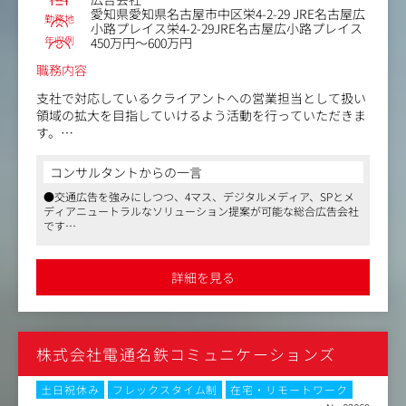
愛知県愛知県名古屋市中区栄4-2-29 JRE名古屋広
勤務地
小路プレイス栄4-2-29JRE名古屋広小路プレイス
年収例
450万円～600万円
職務内容
支社で対応しているクライアントへの営業担当として扱い
領域の拡大を目指していけるよう活動を行っていただきま
す。
主な業務内容は、各種マスメディア広告（OOH含む）、デ
コンサルタントからの一言
ジタル施策、プロモーション施策の企画立案・提案および
●交通広告を強みにしつつ、4マス、デジタルメディア、SPとメ
進行管理（デジタル広告の運用も含む）など、幅広い領域
ディアニュートラルなソリューション提案が可能な総合広告会社
をお任せします。
です
特にデジタルを起点とした課題設定型の提案を行うこと
●社員のお人柄は落ち着いた方が多く、穏やかな社風です
で、領域拡大していけるような活動を期待しております。
●ワークライフバランスもしっかりとれており、長く働きやすい
会社です。産休育休から復帰している社員も多いです
詳細を見る
株式会社電通名鉄コミュニケーションズ
土日祝休み
フレックスタイム制
在宅・リモートワーク