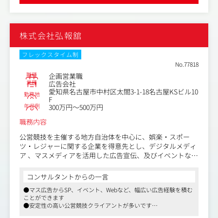
●社風としては、チームワークを大事にしている会社で、部署内
案と実施、様々なメディアの効果的なプランニングとバイ
外でのノウハウを集結し、クライアントサービスを強化していま
イング、施策実施後のレビューまで、幅広い業務を担当い
す
ただきます。
株式会社弘報舘
＜体制＞
名古屋支社は全体で30名程度の規模感です。
フレックスタイム制
営業、メディア、クリエイティブ、管理それぞれの社員が
No.77818
在籍しています。
職種
企画営業職
支社単体でフルサービスが提供できる体制ではあります
業種
広告会社
愛知県名古屋市中村区太閤3-1-18名古屋KSビル10
が、大型のアカウントの場合は、本社のスタッフ部門と協
勤務地
F
業することが多くなります。
年収例
300万円～500万円
職務内容
公営競技を主催する地方自治体を中心に、娯楽・スポー
ツ・レジャーに関する企業を得意先とし、デジタルメディ
ア 、マスメディアを活用した広告宣伝、及びイベントなど
に関する企画提案・運営・営業をお任せします。
※公営競技は毎日開催されるため、月に数回の土日祝日勤
コンサルタントからの一言
務があります。（休日出勤の場合は振替取得対応）
●マス広告からSP、イベント、Webなど、幅広い広告経験を積む
ことができます
■具体的には
●安定性の高い公営競技クライアントが多いです
・クライアントは、競輪、地方競馬、ボートレースを運営
●フレックス勤務可能ですので、プライベートに合わせて柔軟な