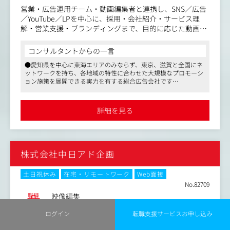
営業・広告運用チーム・動画編集者と連携し、SNS／広告
／YouTube／LPを中心に、採用・会社紹介・サービス理
解・営業支援・ブランディングまで、目的に応じた動画の
企画設計～制作進行～改善までを担当いただきます。
業界や規模が多様なクライアントに対し、配信後の反応や
コンサルタントからの一言
データを踏まえて訴求・構成・表現をアップデートし、成
●愛知県を中心に東海エリアのみならず、東京、滋賀と全国にネ
果につながる映像へ磨き上げます。
ットワークを持ち、各地域の特性に合わせた大規模なプロモーシ
ョン施策を展開できる実力を有する総合広告会社です
＜仕事の流れ＞
●新聞・テレビ・雑誌・ラジオといった4マス媒体に限らず、さら
1.打合せ・課題整理
には社内にクリエイティブスタッフも在籍するため、Web・デジ
クライアント・営業・広告運用チーム等と連携し、目的・
タル、イベントプロモーションと、ワンストップで対応すること
詳細を見る
ができる社内環境です
ターゲット・訴求・KPI・媒体を整理します。
●大手メディアから100％出資を受け、安定した経営基盤を誇りま
2.企画・構成設計
す
媒体特性（SNS／広告／YouTube／LP等）から逆算し、企
画・構成・表現プラン・撮影設計を作成します。
株式会社中日アド企画
3.制作進行（撮影～編集の統括）
撮影ディレクション、編集者・外部パートナーへの指示出
しを行い、納期と品質を管理します。
土日祝休み
在宅・リモートワーク
Web面接
4.提出・改善指示
No.82709
編集初稿をクライアントへ提出。
職種
映像編集
フィードバックを整理し、編集者へ修正を指示。動画をさ
業種
広告会社
愛知県名古屋市中区三の丸1丁目5-2中日新聞社北
らに磨き上げていきます。
ログイン
転職支援サービスお申し込み
勤務地
館5Ｆ
5.納品
年収例
350万円～430万円