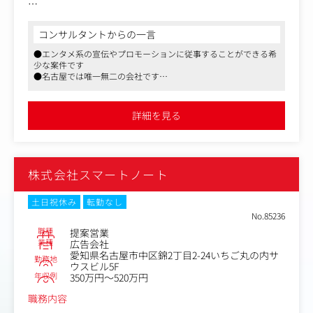
＜具体的な業務内容＞
社内営業チームと連携しつつ、以下業務を中心にお任せし
コンサルタントからの一言
ます。
●エンタメ系の宣伝やプロモーションに従事することができる希
少な案件です
●宣伝における企画立案（企画書等の作成）
●名古屋では唯一無二の会社です
●プレスリリース作成
●映画、映像に興味があるはぜひ、ご応募ください
●テレビ局や新聞など各マスコミへの売り込み業務
●試写会など映画PRイベントの企画制作
詳細を見る
●イベントディレクション業務（ゲスト・カメラマン手
配、アテンド、当日運営・対応）
●他事務的な業務（原稿校正、書類手配、電話対応、チラ
シ発注・発送業務）
株式会社スマートノート
またイベント対応等で、出張や土日に立ち会いしていただ
くこともございます（※月に1～2回程度）。（代休あり）
土日祝休み
転勤なし
部門間で連動する業務内容もあります。
No.85236
職種
提案営業
業種
広告会社
愛知県名古屋市中区錦2丁目2-24いちご丸の内サ
勤務地
ウスビル5F
年収例
350万円～520万円
職務内容