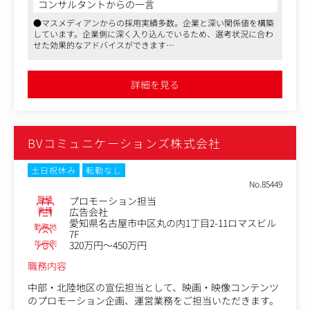
コンサルタントからの一言
＜募集背景＞
●マスメディアンからの採用実績多数。企業と深い関係値を構築
今期業績好調、今後の事業拡大に向けての増員募集です。
しています。企業側に深く入り込んでいるため、選考状況に合わ
せた効果的なアドバイスができます
＜仕事の流れ＞
●日本を代表するナショナルクライアントから行政、地域密着し
・ヒアリング（課題解決や潜在ニーズの発見）
た企業まで、幅広いクライアントを担当する総合広告会社です
・企画（社内外の関係者と連携しプレゼン資料作成）
●実績次第で高待遇を目指せる会社であり、長期的キャリアを支
詳細を見る
援する上で福利厚生面も充実しています
・実行（予算や時間の管理まで。アイディアを形にしま
●コロナ禍で広告会社の業績が軒並み下がるなかで、2020年度以
す）
降に創業以来最高の収益を上げ続けています。創業から50年以上
・効果検証（PDCAを回し、更なる提案につなげます）
経過しても尚、成長を続けており、安定性と成長力を兼ね備えて
います
BVコミュニケーションズ株式会社
TVCMやラジオ、新聞・雑誌などマス媒体に加え、Webサ
イトやWeb広告、ロゴ、販促物、イベントなどさまざまな
視点、最適な手段を模索しながら、プランニングから実行
土日祝休み
転勤なし
します。
No.85449
職種
プロモーション担当
業種
広告会社
愛知県名古屋市中区丸の内1丁目2-11ロマスビル
勤務地
7F
年収例
320万円～450万円
職務内容
中部・北陸地区の宣伝担当として、映画・映像コンテンツ
のプロモーション企画、運営業務をご担当いただきます。