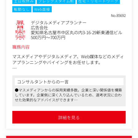
土日祝休み
フレックスタイム制
在宅・リモートワーク
単に数字を見るだけではなく、「なぜ応募につながらない
転勤なし
Web面接
のか」「どんなメッセージならターゲットに届くのか」
No.85692
「どの導線を改善すれば成果が上がるのか」を考えなが
職種
デジタルメディアプランナー
ら、クリエイティブとマーケティングの両面から成果を追
業種
広告会社
求します。
勤務地
愛知県名古屋市中区丸の内3-16-29新東通信ビル
年収例
500万円～700万円
職務内容
マスメディアやデジタルメディア、Web媒体などのメディ
アプランニングやバイイングをお任せします。
クライアント企業のデジタルメディア戦略として、媒体選
定から買付、プロモーション企画～運用まで一手にご担当
コンサルタントからの一言
いただきます。
●マスメディアンからの採用実績多数。企業と深い関係値を構築
具体的にはクライアントの要望をヒアリングし、Webメデ
しています。企業側に深く入り込んでいるため、選考状況に合わ
ィアのプランニングやメディアとの折衝及び仕入れ、企画
せた効果的なアドバイスができます
書の作成と提案、プロジェクト管理等をお願いします。
●日本を代表するナショナルクライアントから行政、地域密着し
た企業まで、幅広いクライアントを担当する総合広告会社です
手法や進め方に制限がなく企画提案から実行・完遂まで、
●実績次第で高待遇を目指せる会社であり、長期的キャリアを支
詳細を見る
援する上で福利厚生面も充実しています
クライアントのWeb施策の全体に携わることができます。
●コロナ禍で広告会社の業績が軒並み下がるなかで、2020年度以
降に創業以来最高の収益を上げ続けています。創業から50年以上
＜主な業務内容＞
経過しても尚、成長を続けており、安定性と成長力を兼ね備えて