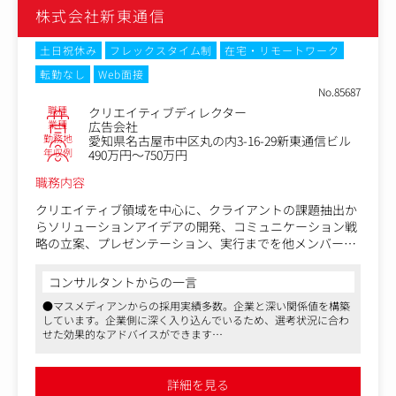
・デジタルプロモーションの企画提案
います
株式会社新東通信
・媒体選定、買付
・広告運用、クリエイティブディレクション
・広告効果の測定・分析など
土日祝休み
フレックスタイム制
在宅・リモートワーク
・クライアント先への提案、打ち合わせなど
転勤なし
Web面接
No.85687
職種
クリエイティブディレクター
業種
広告会社
勤務地
愛知県名古屋市中区丸の内3-16-29新東通信ビル
年収例
490万円～750万円
職務内容
クリエイティブ領域を中心に、クライアントの課題抽出か
らソリューションアイデアの開発、コミュニケーション戦
略の立案、プレゼンテーション、実行までを他メンバーと
ともに担当していただきます。
マスやデジタルなどの手法に縛られず、PRやイベントなど
コンサルタントからの一言
も含めて、総合的なコミュニケーション提案、取り組みが
●マスメディアンからの採用実績多数。企業と深い関係値を構築
可能です。
しています。企業側に深く入り込んでいるため、選考状況に合わ
せた効果的なアドバイスができます
《業務一例》
●日本を代表するナショナルクライアントから行政、地域密着し
・クライアントとの打ち合わせ
た企業まで、幅広いクライアントを担当する総合広告会社です
・プロジェクトの全体設計、プランニング、進行管理
●実績次第で高待遇を目指せる会社であり、長期的キャリアを支
詳細を見る
援する上で福利厚生面も充実しています
・協力会社など外部ブレーンへのディレクション、進捗確