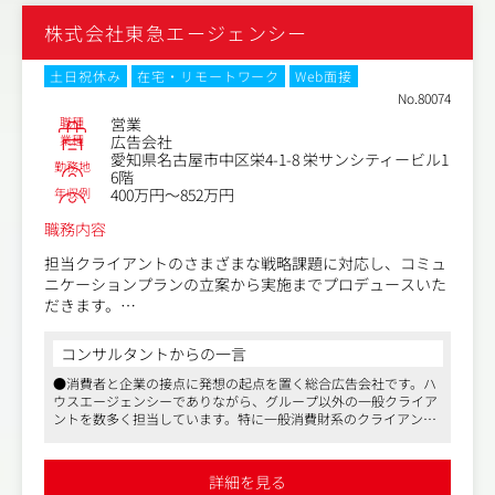
株式会社東急エージェンシー
土日祝休み
在宅・リモートワーク
Web面接
No.80074
職種
営業
業種
広告会社
愛知県名古屋市中区栄4-1-8 栄サンシティービル1
勤務地
6階
年収例
400万円～852万円
職務内容
担当クライアントのさまざまな戦略課題に対応し、コミュ
ニケーションプランの立案から実施までプロデュースいた
だきます。
社内外のメンバーと連携し、クライアントの課題解決につ
コンサルタントからの一言
ながるソリューション開発とその実施を、チームの中心と
●消費者と企業の接点に発想の起点を置く総合広告会社です。ハ
なって推進していただきます。
ウスエージェンシーでありながら、グループ以外の一般クライア
ントを数多く担当しています。特に一般消費財系のクライアント
＜携わる領域＞
に強みを持っています
商品開発から担当商材のブランディング、コミュニケーシ
●社内には、営業だけでなく、メディア担当、マーケティング担
ョン戦略の立案、CFやグラフィックなどの制作進行管理、
当とそれぞれ在籍しており、社内にてワンストップでクライアン
詳細を見る
トへのソリューション提供できる体制を整えています
Webプロモーション、セールス・プロモーションの企画立