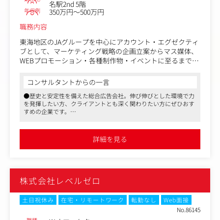
名駅2nd 5階
リエイティブなどの各種専門スタッフ、または外部の協力
年収例
350万円～500万円
会社のスタッフと連携しつつ進めてまいります。
職務内容
なお、担当クライアントについては、JR東海グループ以外
東海地区のJAグループを中心にアカウント・エグゼクティ
の一般企業や自治体等、多種多様な取引先がございます。
ブとして、マーケティング戦略の企画立案からマス媒体、
WEBプロモーション・各種制作物・イベントに至るまで課
入社後は先輩社員のもとで業務を覚えていただきます。
題解決に繋がる提案・実施・進行管理等を担当いただきま
まずはクライアント折衝・企画・提案・広告制作の進行な
す。
どに取り組んでいただき、徐々に営業の最前線でご活躍い
コンサルタントからの一言
業界問わず新規開拓にもチャレンジして頂くことも可能で
ただくことを期待しています。
●歴史と安定性を備えた総合広告会社。伸び伸びとした環境で力
す。
を発揮したい方、クライアントとも深く関わりたい方にぜひおす
すめの企業です。
社会的課題に取り組むクライアントが多いので、継続性の
●広告業界での就業経験をお持ちの方はもちろん、他業界からの
ある戦略に関わる機会が多いです。
チャレンジも歓迎しております。
●落ち着いた社風で、社員のお人柄が良い印象です。弊社経由で
詳細を見る
過去に数十名の方が入社している実績があり活躍しています。
＜具体的業務内容＞
・マーケティング戦略の企画立案
・マス媒体、Webプロモーション・各種制作物・イベント
実施
株式会社レベルゼロ
・Google Analyticsでの数値分析やデータを基にした改善
提案
土日祝休み
在宅・リモートワーク
転勤なし
Web面接
＜制作媒体事例＞
No.86145
テレビ番組企画、テレビCM、ラジオCM、新聞広告、雑誌