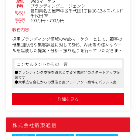
職種
Webマーケター
広告、Webプロモーション、イベント企画、OOH、カタロ
業種
ブランディングエージェンシー
愛知県名古屋市中区千代田1丁目10-12ネスパルド
グ・パンフレット制作、各種制作物
勤務地
千代田 3F
年収例
400万円～700万円
職務内容
採用ブランディング領域のWebマーケターとして、顧客の
母集団形成や集客課題に対してSNS、Web等の様々なツー
ルを駆使した提案・分析・振り返りを行っていただきま
す。
コンサルタントからの一言
＜業務詳細＞
●ブランディング支援を得意とする名古屋発のスタートアップ企
・Web広告の企画・運用・改善
業です
・Google Analyticsなどを活用したアクセス解析
●大手広告会社からの受注と直クライアント案件をバランス良く
・採用サイト・コーポレートサイト・LPの改善提案
請け負っており、ブレーンとしても認められているため企画から
・SEOを意識したコンテンツ企画
入る仕事が多く、地場大手クライアントの案件にも携わることが
・SNSやWEBメディアを活用した集客施策の立案
できます
詳細を見る
●代表や役員は地場では有力なプロダクション、代理店を経て加
・クライアントへのレポート作成・改善提案
入した幅広い知見をもつ優秀なディレクターばかりです
・クライアントへのSNS広告提案
・ディレクター、デザイナー、ライターなど社内外メンバ
ーとの連携
株式会社新東通信
・採用・広報・ブランディング領域におけるマーケティン
グ戦略の設計