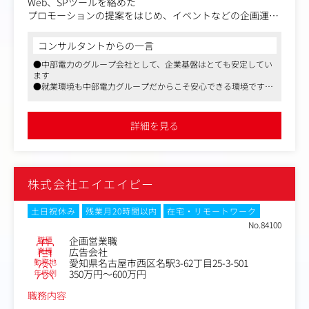
Web、SPツールを絡めた
プロモーションの提案をはじめ、イベントなどの企画運営
などをご担当いただきます。
また、媒体社との折衝など、媒体担当としての業務も携わ
コンサルタントからの一言
っていただく可能性もございます。
●中部電力のグループ会社として、企業基盤はとても安定してい
ます
クライアントは、中部電力グループ会社からの案件と、
●就業環境も中部電力グループだからこそ安心できる環境です
それ以外の案件でそれぞれ6：4程度の比率です。
休暇や残業代支給、退職金制度と福利厚生面もしっかりとしてい
ます
中部電力グループからは、中部電力、中部電力ミライズ、
●クライアントはグループとそれ以外の企業で、6：4程度です。
詳細を見る
そのため、他広告会社と同様、幅広い業種を担当することが可能
トーエネック、シーテック、中電シーティーアイ等。
です。
一般企業は、幅広い業種とのお付き合いがあります。
株式会社エイエイピー
土日祝休み
残業月20時間以内
在宅・リモートワーク
No.84100
職種
企画営業職
業種
広告会社
勤務地
愛知県名古屋市西区名駅3-62丁目25-3-501
年収例
350万円～600万円
職務内容