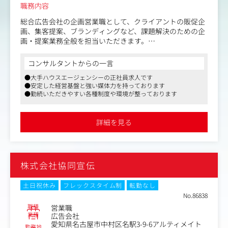
職務内容
総合広告会社の企画営業職として、クライアントの販促企
画、集客提案、ブランディングなど、課題解決のための企
画・提案業務全般を担当いただきます。
JR東海グループの広告会社として、日本の大動脈である東
コンサルタントからの一言
海道新幹線、中京圏の玄関口であるJR名古屋駅など、JR東
●大手ハウスエージェンシーの正社員求人です
海の交通広告メディアが唯一無二の強みです。
●安定した経営基盤と強い媒体力を持っております
クライアントの課題解決のため、営業として、自社交通メ
●勤続いただきやすい各種制度や環境が整っております
ディアのセールスを中心に、最適なメディアプランニング
から実施までトータルで携わっていただきます。
詳細を見る
クライアントのニーズや課題に応じた、企画提案を行って
頂いて、アカウントを拡大していただける方を求めてお
り、コンペに勝つ企画・提案力と深耕営業の両方のスキル
が必要になります。（グループ会社でもコンペとなる場合
株式会社協同宣伝
があります）
提案の幅は、テレビCM含めたマス媒体から交通広告、デ
土日祝休み
フレックスタイム制
転勤なし
ジタルサイネージ、プロモーション、イベント、デジタル
No.86838
など広く、課題に応じた提案を実施頂きます。
職種
営業職
業種
広告会社
愛知県名古屋市中村区名駅3-9-6アルティメイト
プランニングに関しては、メディア、マーケティング、ク
勤務地