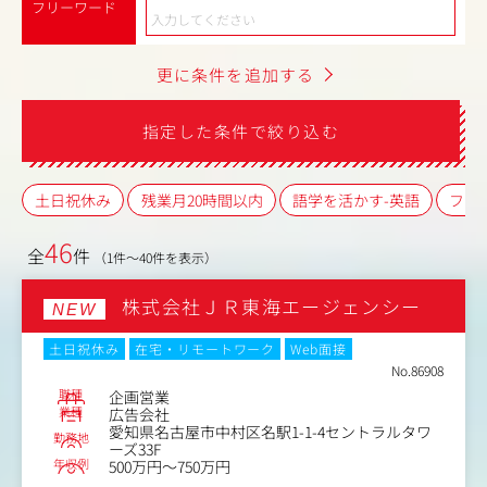
フリーワード
更に条件を追加する
指定した条件で絞り込む
土日祝休み
残業月20時間以内
語学を活かす-英語
フレ
46
全
件
（1件～40件を表示）
株式会社ＪＲ東海エージェンシー
NEW
土日祝休み
在宅・リモートワーク
Web面接
No.86908
職種
企画営業
業種
広告会社
愛知県名古屋市中村区名駅1-1-4セントラルタワ
勤務地
ーズ33F
年収例
500万円～750万円