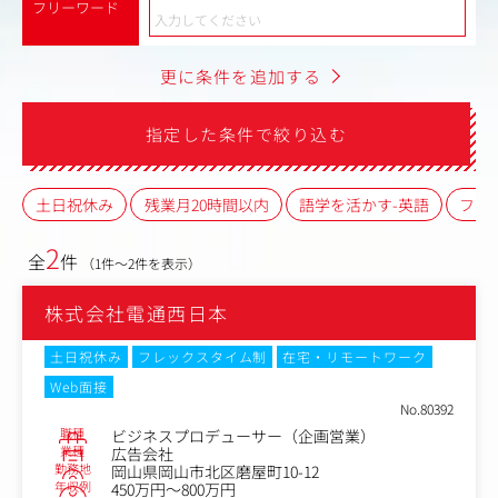
フリーワード
更に条件を追加する
指定した条件で絞り込む
土日祝休み
残業月20時間以内
語学を活かす-英語
フレ
2
全
件
（1件～2件を表示）
株式会社電通西日本
土日祝休み
フレックスタイム制
在宅・リモートワーク
Web面接
No.80392
職種
ビジネスプロデューサー（企画営業）
業種
広告会社
勤務地
岡山県岡山市北区磨屋町10-12
年収例
450万円～800万円