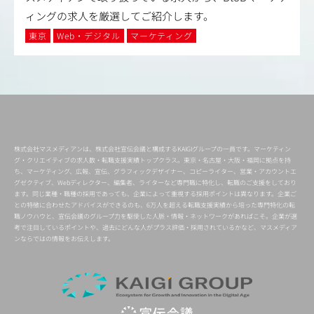
ィングの求人を厳選してご紹介します。
東京
Web・デジタル
マーケティング
株式会社マスメディアンは、株式会社宣伝会議と構成するKAIGIグループの一員です。マーケティン
グ・クリエイティブの求人数・転職支援実績トップクラス。東京・名古屋・大阪・福岡に拠点を持
ち、マーケティング、広報、宣伝、グラフィックデザイナー、コピーライター、営業・アカウントエ
グゼクティブ、Webディレクター、編集者、ライターなど専門職に特化し、転職のご支援をしており
ます。同じ業種・職種の採用であっても、企業によって重視する採用ポイントは異なります。企業ご
との特徴に合わせたアドバイスができるのも、6万人を超える転職支援実績から培った専門特化の転
職ノウハウと、宣伝会議のグループ力を駆使した人脈・情報・ネットワークがあればこそ。企業が選
考で注目しているポイントや、過去にどんな人がプラス評価・採用されているかなど、マスメディア
ンならではの情報をお伝えします。