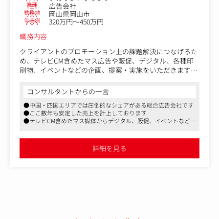
業種
広告会社
勤務地
岡山県岡山市
年収例
320万円～450万円
職務内容
クライアントのプロモーション上の課題解決につなげるた
め、テレビCM含めたマス広告や販促、デジタル、各種印
刷物、イベントなどの企画、提案・実施をいただきます。
担当クライアントの要望をヒアリングし、状況に合わせた
コンサルタントからの一言
媒体の企画、提案、納品、検証に至るまでの業務に携わ
●中国・四国エリアでは圧倒的なシェアがある総合広告会社です
り、クライアントプロデュース、メディアセールスを展開
●ここ数年も安定した売上を計上しております
していただきます。また社内外でもスタッフをとりまとめ
●テレビCM含めたマス媒体からデジタル、販促、イベントなど幅
ながら進捗管理を推進頂きます。
広いソリューションのプランニング、提案に関われます
メディアを含んだ提案の際は、クライアント以外にもテレ
詳細を見る
ビ局などの媒体社との折衝、メディアの買付・交渉なども
営業が担うことが多いです。
同社は営業個人のスタイルや自主性を尊重しており、企画
内容、媒体選定、体制づくりなど自由度の高い仕事の進め
方ができます。