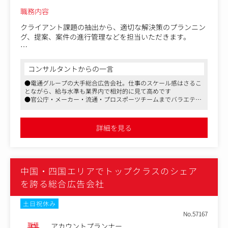
職務内容
クライアント課題の抽出から、適切な解決策のプランニン
グ、提案、案件の進行管理などを担当いただきます。
提案領域は、マス広告、デジタルメディア、SNS、販促、
イベントなど、クライアント課題に応じてニュートラルに
コンサルタントからの一言
提案できますが、「広告制作」の機能を果たすだけでな
●電通グループの大手総合広告会社。仕事のスケール感はさるこ
く、クライアントの事業や経営に深く踏み込み、マーケテ
とながら、給与水準も業界内で相対的に見て高めです
ィング全体の戦略を描き、実践していくことが求められる
●官公庁・メーカー・流通・プロスポーツチームまでバラエティ
ポジションとなります。
に富んだクライアントソースを持ち、また経営トップやキーマン
と直接一緒にお仕事ができる機会が多いのも醍醐味のひとつです
社内、グループ企業などのさまざまなリソースを活用し、
●グループとして残業時間削減に積極的に取り組んでおり、かつ
詳細を見る
残業代全額支給です
常にチーム体制で業務を実施し、地域における多種多様な
課題の解決、折衝、プロデュース関われます。
案件の予算規模は数十万円から数億円までさまざまです。
中国・四国エリアでトップクラスのシェア
を誇る総合広告会社
土日祝休み
No.57167
職種
アカウントプランナー