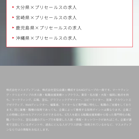
大分県×プリセールスの求人
宮崎県×プリセールスの求人
鹿児島県×プリセールスの求人
沖縄県×プリセールスの求人
株式会社マスメディアンは、株式会社宣伝会議と構成するKAIGIグループの一員です。マーケティン
グ・クリエイティブの求人数・転職支援実績トップクラス。東京・名古屋・大阪・福岡に拠点を持
ち、マーケティング、広報、宣伝、グラフィックデザイナー、コピーライター、営業・アカウントエ
グゼクティブ、Webディレクター、編集者、ライターなど専門職に特化し、転職のご支援をしており
ます。同じ業種・職種の採用であっても、企業によって重視する採用ポイントは異なります。企業ご
との特徴に合わせたアドバイスができるのも、6万人を超える転職支援実績から培った専門特化の転
職ノウハウと、宣伝会議のグループ力を駆使した人脈・情報・ネットワークがあればこそ。企業が選
考で注目しているポイントや、過去にどんな人がプラス評価・採用されているかなど、マスメディア
ンならではの情報をお伝えします。