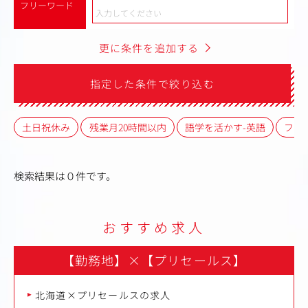
フリーワード
更に条件を追加する
指定した条件で絞り込む
土日祝休み
残業月20時間以内
語学を活かす-英語
フレ
検索結果は０件です。
おすすめ求人
【勤務地】
×
【プリセールス】
北海道×プリセールスの求人