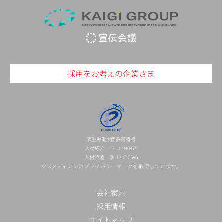
採用をお考えの企業さま
厚生労働大臣許可番号
人材紹介 13-ユ-040475
人材派遣 派 13-040596
マスメディアンはプライバシーマークを取得しています。
会社案内
採用情報
サイトマップ