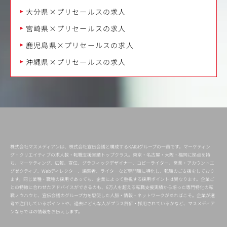
大分県×プリセールスの求人
宮崎県×プリセールスの求人
鹿児島県×プリセールスの求人
沖縄県×プリセールスの求人
株式会社マスメディアンは、株式会社宣伝会議と構成するKAIGIグループの一員です。マーケティン
グ・クリエイティブの求人数・転職支援実績トップクラス。東京・名古屋・大阪・福岡に拠点を持
ち、マーケティング、広報、宣伝、グラフィックデザイナー、コピーライター、営業・アカウントエ
グゼクティブ、Webディレクター、編集者、ライターなど専門職に特化し、転職のご支援をしており
ます。同じ業種・職種の採用であっても、企業によって重視する採用ポイントは異なります。企業ご
との特徴に合わせたアドバイスができるのも、6万人を超える転職支援実績から培った専門特化の転
職ノウハウと、宣伝会議のグループ力を駆使した人脈・情報・ネットワークがあればこそ。企業が選
考で注目しているポイントや、過去にどんな人がプラス評価・採用されているかなど、マスメディア
ンならではの情報をお伝えします。