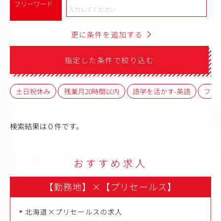
フリーワード
更に条件を追加する
指定した条件で絞り込む
土日祝休み
残業月20時間以内
語学を活かす-英語
フレ
検索結果は０件です。
おすすめ求人
【勤務地】
×
【プリセールス】
北海道×プリセールスの求人