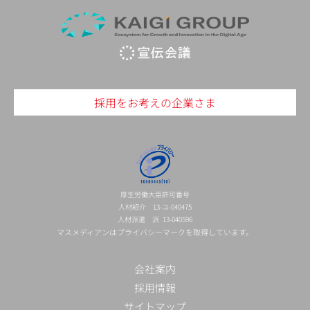
採用をお考えの企業さま
厚生労働大臣許可番号
人材紹介 13-ユ-040475
人材派遣 派 13-040596
マスメディアンはプライバシーマークを取得しています。
会社案内
採用情報
サイトマップ