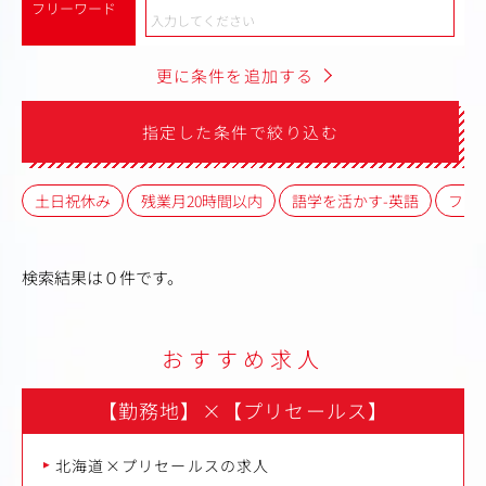
フリーワード
更に条件を追加する
指定した条件で絞り込む
土日祝休み
残業月20時間以内
語学を活かす-英語
フレ
検索結果は０件です。
おすすめ求人
【勤務地】
×
【プリセールス】
北海道×プリセールスの求人