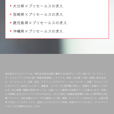
大分県×プリセールスの求人
宮崎県×プリセールスの求人
鹿児島県×プリセールスの求人
沖縄県×プリセールスの求人
株式会社マスメディアンは、株式会社宣伝会議と構成するKAIGIグループの一員です。マーケティン
グ・クリエイティブの求人数・転職支援実績トップクラス。東京・名古屋・大阪・福岡に拠点を持
ち、マーケティング、広報、宣伝、グラフィックデザイナー、コピーライター、営業・アカウントエ
グゼクティブ、Webディレクター、編集者、ライターなど専門職に特化し、転職のご支援をしており
ます。同じ業種・職種の採用であっても、企業によって重視する採用ポイントは異なります。企業ご
との特徴に合わせたアドバイスができるのも、6万人を超える転職支援実績から培った専門特化の転
職ノウハウと、宣伝会議のグループ力を駆使した人脈・情報・ネットワークがあればこそ。企業が選
考で注目しているポイントや、過去にどんな人がプラス評価・採用されているかなど、マスメディア
ンならではの情報をお伝えします。