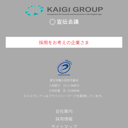
採用をお考えの企業さま
厚生労働大臣許可番号
人材紹介 13-ユ-040475
人材派遣 派 13-040596
マスメディアンはプライバシーマークを取得しています。
会社案内
採用情報
サイトマップ