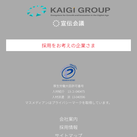
採用をお考えの企業さま
厚生労働大臣許可番号
人材紹介 13-ユ-040475
人材派遣 派 13-040596
マスメディアンはプライバシーマークを取得しています。
会社案内
採用情報
サイトマップ