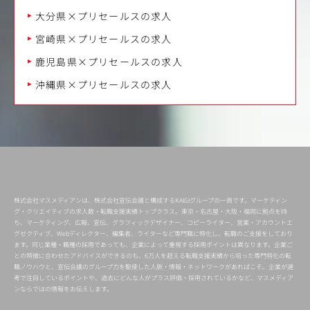
大分県×プリセールスの求人
宮崎県×プリセールスの求人
鹿児島県×プリセールスの求人
沖縄県×プリセールスの求人
株式会社マスメディアンは、株式会社宣伝会議と構成するKAIGIグループの一員です。マーケティン
グ・クリエイティブの求人数・転職支援実績トップクラス。東京・名古屋・大阪・福岡に拠点を持
ち、マーケティング、広報、宣伝、グラフィックデザイナー、コピーライター、営業・アカウントエ
グゼクティブ、Webディレクター、編集者、ライターなど専門職に特化し、転職のご支援をしており
ます。同じ業種・職種の採用であっても、企業によって重視する採用ポイントは異なります。企業ご
との特徴に合わせたアドバイスができるのも、6万人を超える転職支援実績から培った専門特化の転
職ノウハウと、宣伝会議のグループ力を駆使した人脈・情報・ネットワークがあればこそ。企業が選
考で注目しているポイントや、過去にどんな人がプラス評価・採用されているかなど、マスメディア
ンならではの情報をお伝えします。