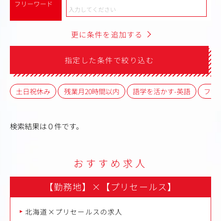
フリーワード
更に条件を追加する
指定した条件で絞り込む
土日祝休み
残業月20時間以内
語学を活かす-英語
フレ
検索結果は０件です。
おすすめ求人
【勤務地】
×
【プリセールス】
北海道×プリセールスの求人