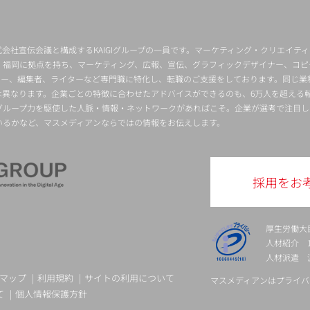
会社宣伝会議と構成するKAIGIグループの一員です。マーケティング・クリエイテ
・福岡に拠点を持ち、マーケティング、広報、宣伝、グラフィックデザイナー、コピ
クター、編集者、ライターなど専門職に特化し、転職のご支援をしております。同じ業
は異なります。企業ごとの特徴に合わせたアドバイスができるのも、6万人を超える
グループ力を駆使した人脈・情報・ネットワークがあればこそ。企業が選考で注目し
いるかなど、マスメディアンならではの情報をお伝えします。
採用をお
厚生労働大
人材紹介 13-
人材派遣 派 
マップ
利用規約
サイトの利用について
マスメディアンはプライバ
て
個人情報保護方針