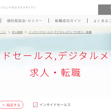
ージェントならマスメディアン
個別相談会･セミナー
転職成功ガイド
よくある
ェント
求人検索
インサイドセールス,デジタルメディアの求人・転職
転職活動を始めるにあたり
メーカー・事業会社への転職
イドセールス,デジタルメ
履歴書のつくり方
大手広告会社への転職
職務経歴書のつくり方
エグゼクティブ転職
求人・転職
ポートフォリオのつくり方
しゅふクリ･ママクリ転職
面接対策
年収アップ転職
未経験から広告業界への転職
Uターン･Iターン転職
インサイドセールス
指定する