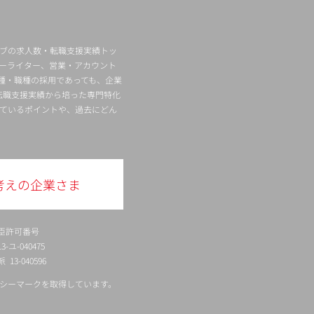
ィブの求人数・転職支援実績トッ
ーライター、営業・アカウント
種・職種の採用であっても、企業
転職支援実績から培った専門特化
ているポイントや、過去にどん
考えの企業さま
臣許可番号
ユ-040475
13-040596
シーマークを取得しています。