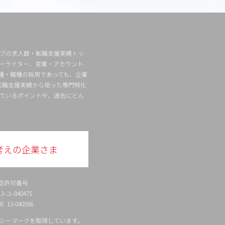
ィブの求人数・転職支援実績トッ
ーライター、営業・アカウント
種・職種の採用であっても、企業
転職支援実績から培った専門特化
ているポイントや、過去にどん
考えの企業さま
臣許可番号
ユ-040475
13-040596
シーマークを取得しています。