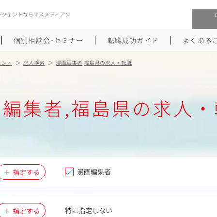
ージェントならマスメディアン
個別相談会･セミナー
転職成功ガイド
よくある
ェント
求人検索
漫画編集者,福島県の求人・転職
転職活動を始めるにあたり
メーカー・事業会社への転職
画編集者,福島県の求人・
履歴書のつくり方
大手広告会社への転職
職務経歴書のつくり方
エグゼクティブ転職
ポートフォリオのつくり方
しゅふクリ･ママクリ転職
面接対策
年収アップ転職
漫画編集者
指定する
未経験から広告業界への転職
Uターン･Iターン転職
特に指定しない
指定する