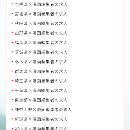
岩手県×漫画編集者の求人
宮城県×漫画編集者の求人
秋田県×漫画編集者の求人
山形県×漫画編集者の求人
福島県×漫画編集者の求人
茨城県×漫画編集者の求人
栃木県×漫画編集者の求人
群馬県×漫画編集者の求人
埼玉県×漫画編集者の求人
千葉県×漫画編集者の求人
東京都×漫画編集者の求人
神奈川県×漫画編集者の求人
新潟県×漫画編集者の求人
富山県×漫画編集者の求人