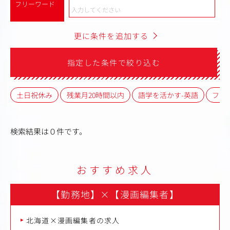
フリーワード
更に条件を追加する
指定した条件で絞り込む
土日祝休み
残業月20時間以内
語学を活かす-英語
フレ
検索結果は０件です。
おすすめ求人
【勤務地】
×
【漫画編集者】
北海道×漫画編集者の求人