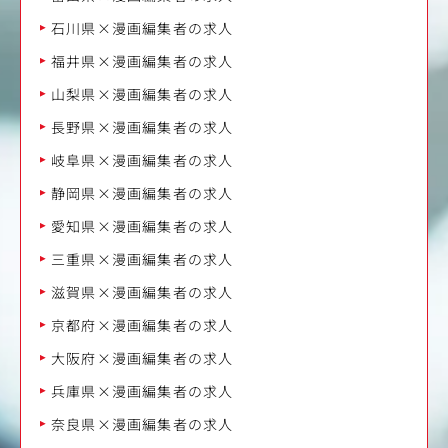
石川県×漫画編集者の求人
福井県×漫画編集者の求人
山梨県×漫画編集者の求人
長野県×漫画編集者の求人
岐阜県×漫画編集者の求人
静岡県×漫画編集者の求人
愛知県×漫画編集者の求人
三重県×漫画編集者の求人
滋賀県×漫画編集者の求人
京都府×漫画編集者の求人
大阪府×漫画編集者の求人
兵庫県×漫画編集者の求人
奈良県×漫画編集者の求人