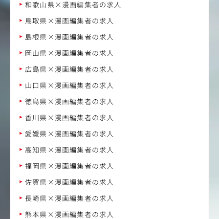
和歌山県×漫画編集者の求人
鳥取県×漫画編集者の求人
島根県×漫画編集者の求人
岡山県×漫画編集者の求人
広島県×漫画編集者の求人
山口県×漫画編集者の求人
徳島県×漫画編集者の求人
香川県×漫画編集者の求人
愛媛県×漫画編集者の求人
高知県×漫画編集者の求人
福岡県×漫画編集者の求人
佐賀県×漫画編集者の求人
長崎県×漫画編集者の求人
熊本県×漫画編集者の求人