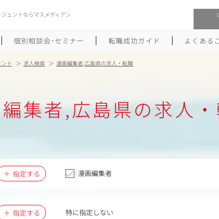
ージェントならマスメディアン
個別相談会･セミナー
転職成功ガイド
よくある
ェント
求人検索
漫画編集者,広島県の求人・転職
転職活動を始めるにあたり
メーカー・事業会社への転職
画編集者,広島県の求人・
履歴書のつくり方
大手広告会社への転職
職務経歴書のつくり方
エグゼクティブ転職
ポートフォリオのつくり方
しゅふクリ･ママクリ転職
面接対策
年収アップ転職
漫画編集者
指定する
未経験から広告業界への転職
Uターン･Iターン転職
特に指定しない
指定する