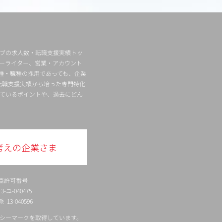
ィブの求人数・転職支援実績トッ
ーライター、営業・アカウント
種・職種の採用であっても、企業
転職支援実績から培った専門特化
ているポイントや、過去にどん
考えの企業さま
臣許可番号
ユ-040475
13-040596
シーマークを取得しています。