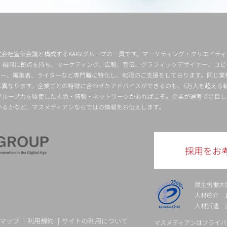
会社宣伝会議と構成するKAIGIグループの一員です。マーケティング・クリエイテ
・福岡に拠点を持ち、マーケティング、広報、宣伝、グラフィックデザイナー、コピ
クター、編集者、ライターなど専門職に特化し、転職のご支援をしております。同じ業
は異なります。企業ごとの特徴に合わせたアドバイスができるのも、6万人を超える
グループ力を駆使した人脈・情報・ネットワークがあればこそ。企業が選考で注目し
いるかなど、マスメディアンならではの情報をお伝えします。
採用をお
厚生労働大
人材紹介 13-
人材派遣 派 
マップ
利用規約
サイトの利用について
マスメディアンはプライバ