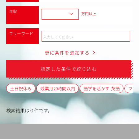
年収
万円以上
フリーワード
更に条件を追加する
指定した条件で絞り込む
土日祝休み
残業月20時間以内
語学を活かす-英語
フレ
検索結果は０件です。