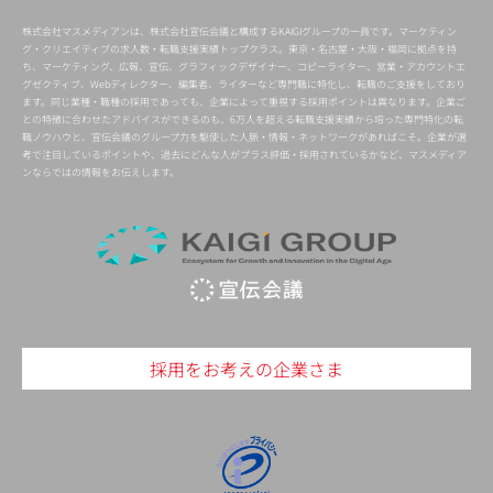
株式会社マスメディアンは、株式会社宣伝会議と構成するKAIGIグループの一員です。マーケティン
グ・クリエイティブの求人数・転職支援実績トップクラス。東京・名古屋・大阪・福岡に拠点を持
ち、マーケティング、広報、宣伝、グラフィックデザイナー、コピーライター、営業・アカウントエ
グゼクティブ、Webディレクター、編集者、ライターなど専門職に特化し、転職のご支援をしており
ます。同じ業種・職種の採用であっても、企業によって重視する採用ポイントは異なります。企業ご
との特徴に合わせたアドバイスができるのも、6万人を超える転職支援実績から培った専門特化の転
職ノウハウと、宣伝会議のグループ力を駆使した人脈・情報・ネットワークがあればこそ。企業が選
考で注目しているポイントや、過去にどんな人がプラス評価・採用されているかなど、マスメディア
ンならではの情報をお伝えします。
採用をお考えの企業さま