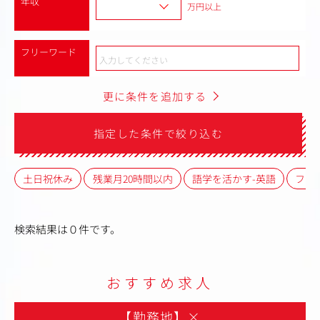
年収
万円以上
フリーワード
更に条件を追加する
指定した条件で絞り込む
土日祝休み
残業月20時間以内
語学を活かす-英語
フレ
検索結果は０件です。
おすすめ求人
【勤務地】
×