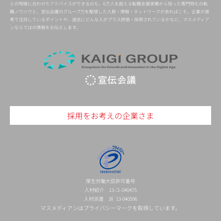
との特徴に合わせたアドバイスができるのも、6万人を超える転職支援実績から培った専門特化の転
職ノウハウと、宣伝会議のグループ力を駆使した人脈・情報・ネットワークがあればこそ。企業が選
考で注目しているポイントや、過去にどんな人がプラス評価・採用されているかなど、マスメディア
ンならではの情報をお伝えします。
採用をお考えの企業さま
厚生労働大臣許可番号
人材紹介 13-ユ-040475
人材派遣 派 13-040596
マスメディアンはプライバシーマークを取得しています。