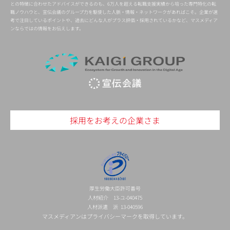
との特徴に合わせたアドバイスができるのも、6万人を超える転職支援実績から培った専門特化の転
職ノウハウと、宣伝会議のグループ力を駆使した人脈・情報・ネットワークがあればこそ。企業が選
考で注目しているポイントや、過去にどんな人がプラス評価・採用されているかなど、マスメディア
ンならではの情報をお伝えします。
採用をお考えの企業さま
厚生労働大臣許可番号
人材紹介 13-ユ-040475
人材派遣 派 13-040596
マスメディアンはプライバシーマークを取得しています。