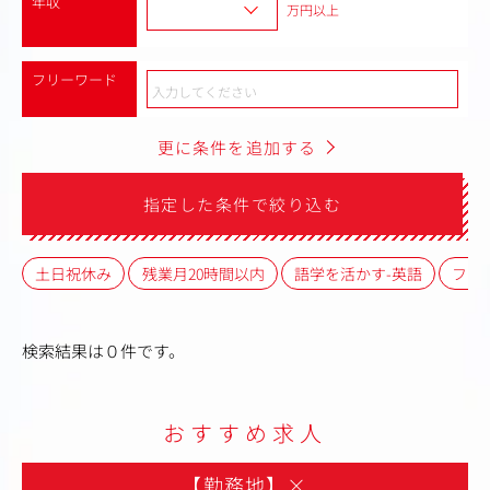
年収
万円以上
フリーワード
更に条件を追加する
指定した条件で絞り込む
土日祝休み
残業月20時間以内
語学を活かす-英語
フレ
検索結果は０件です。
おすすめ求人
【勤務地】
×