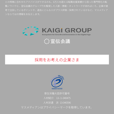
との特徴に合わせたアドバイスができるのも、6万人を超える転職支援実績から培った専門特化の転
職ノウハウと、宣伝会議のグループ力を駆使した人脈・情報・ネットワークがあればこそ。企業が選
考で注目しているポイントや、過去にどんな人がプラス評価・採用されているかなど、マスメディア
ンならではの情報をお伝えします。
採用をお考えの企業さま
厚生労働大臣許可番号
人材紹介 13-ユ-040475
人材派遣 派 13-040596
マスメディアンはプライバシーマークを取得しています。