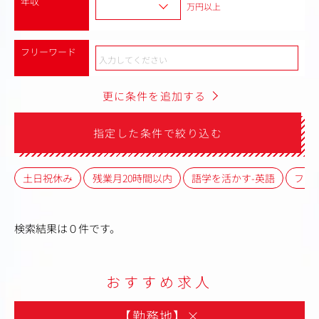
年収
万円以上
フリーワード
更に条件を追加する
指定した条件で絞り込む
土日祝休み
残業月20時間以内
語学を活かす-英語
フレ
検索結果は０件です。
おすすめ求人
【勤務地】
×