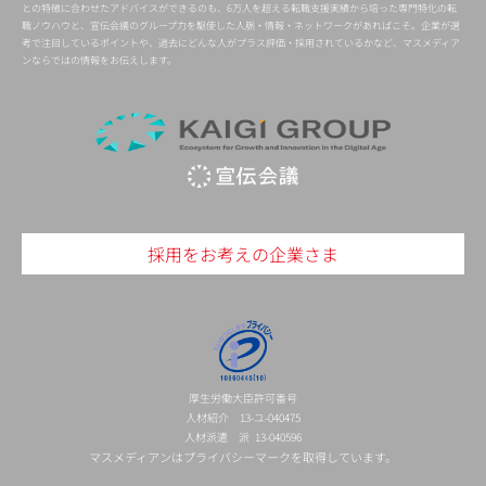
との特徴に合わせたアドバイスができるのも、6万人を超える転職支援実績から培った専門特化の転
職ノウハウと、宣伝会議のグループ力を駆使した人脈・情報・ネットワークがあればこそ。企業が選
考で注目しているポイントや、過去にどんな人がプラス評価・採用されているかなど、マスメディア
ンならではの情報をお伝えします。
採用をお考えの企業さま
厚生労働大臣許可番号
人材紹介 13-ユ-040475
人材派遣 派 13-040596
マスメディアンはプライバシーマークを取得しています。