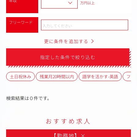
年収
万円以上
フリーワード
更に条件を追加する
指定した条件で絞り込む
土日祝休み
残業月20時間以内
語学を活かす-英語
フレ
検索結果は０件です。
おすすめ求人
【勤務地】
×