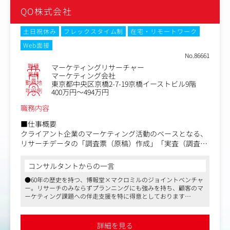
・調査結果から分析を行い、報告書や提案書の作成
QO株式会社
・クライアントへのプレゼンテーション
など
土日祝休み
フレックスタイム制
在宅・リモートワーク
Web面接
No.86661
職種
マーケティングリサーチャー
業種
マーケティング会社
勤務地
東京都中央区京橋2-7-19京橋イーストビル9階
年収例
400万円～494万円
職務内容
■仕事概要
クライアント企業のマーケティング活動のベースとなる、
リサーチデータの「調査票（原稿）作成」「実査（調査実
施）」「集計・分析」「納品（ファクトデリバリー）」に
特化してご担当いただきます。
コンサルタントからの一言
●60年の歴史を持つ、博報堂×マクロミルのジョイントベンチャ
■具体的な業務イメージ
ー。リサーチのみならずプランニングにも強みを持ち、顧客のマ
・クライアントからの調査ニーズ・仕様の確認
ーケティング課題への伴走支援を特に得意としております
・調査票作成・実査ディレクション（スケジュールや工程
●マクロミルが持つ豊富なデータと、博報堂の生活者発想をベー
の管理）
スとしたQO独自のプランニングナレッジをかけ合わせて戦略ま
・データの回収、集計・分析
で設計
詳細を見る
●リモート主体でコアタイムなしのフレックス、柔軟な働き方が