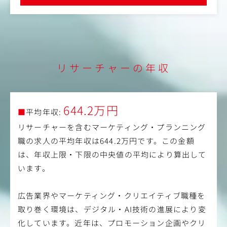
・クライアントへの報告書作成
可能です
※まずは定量調査の運用・データデリバリーを中心に担当
し、正確なリサーチ実務スキルを身につけていただきま
す。
※定量調査だけでなく定性調査も手掛け、調査の一連の流
れに携わることができるため、広くマーケティングリサー
チを経験したい方にとっては、最適の環境です。
リサーチャーの年収
■主な担当クライアント
小売り・広告代理店・金融・通信業界・食品/飲料/日用品/
化粧品メーカーなど多数
※今までのご経験と志向に応じて担当クライアントを決定
644.2万円
■
平均年収:
リサーチャーを含むマーケティング・プランニング
職の求人の平均年収は644.2万円です。この金額
は、年収上限・下限の中央値の平均により算出して
います。
広告業界やマーケティング・クリエイティブ職種を
取り巻く環境は、デジタル・AI技術の進展により変
化しています。近年は、プロモーション企画やクリ