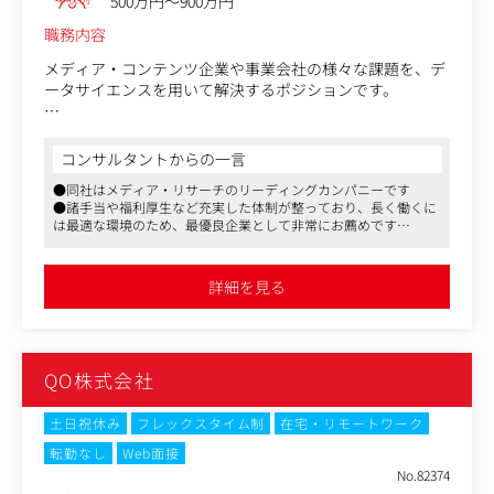
500万円～900万円
職務内容
メディア・コンテンツ企業や事業会社の様々な課題を、デ
ータサイエンスを用いて解決するポジションです。
【主な仕事内容】
●マーケティング・コミュニケーションのプランニングソ
コンサルタントからの一言
リューションの開発
●同社はメディア・リサーチのリーディングカンパニーです
・テレビCMやデジタル広告など、多様な広告チャネルデ
●諸手当や福利厚生など充実した体制が整っており、長く働くに
ータを統合・分析するロジックの開発
は最適な環境のため、最優良企業として非常にお薦めです
・機械学習や統計モデルを活用した広告効果予測モデルの
●フレックス制度も導入し、柔軟に働くことができます
設計と実装
・開発要件定義とプロジェクト推進
詳細を見る
・外部パートナーとの技術協業の推進
・データサイエンス手法の研究開発と実用化
●マーケティング・コミュニケーション領域におけるデー
タドリブンな課題解決推進
QO株式会社
・マーケティング・コミュニケーションの投資効果分析
・予算配分最適化モデルの構築と運用
・効果的な広告表現の開発支援
土日祝休み
フレックスタイム制
在宅・リモートワーク
・分析レポート作成とプレゼンテーション
転勤なし
Web面接
No.82374