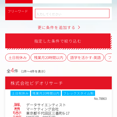
フリーワード
更に条件を追加する
指定した条件で絞り込む
土日祝休み
残業月20時間以内
語学を活かす-英語
フレ
4
全
件
（1件～4件を表示）
株式会社ビデオリサーチ
土日祝休み
残業月20時間以内
フレックスタイム制
No.78863
職種
データサイエンティスト
業種
マーケティング会社
勤務地
東京都千代田区三番町6-17
年収例