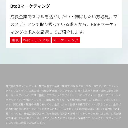
BtoBマーケティング
成長企業でスキルを活かしたい・伸ばしたい方必見。マ
スメディアンで取り扱っている求人から、BtoBマーケテ
ィングの求人を厳選してご紹介します。
東京
Web・デジタル
マーケティング
株式会社マスメディアンは、株式会社宣伝会議と構成するKAIGIグループの一員です。マーケティン
グ・クリエイティブの求人数・転職支援実績トップクラス。東京・名古屋・大阪・福岡に拠点を持
ち、マーケティング、広報、宣伝、グラフィックデザイナー、コピーライター、営業・アカウントエ
グゼクティブ、Webディレクター、編集者、ライターなど専門職に特化し、転職のご支援をしており
ます。同じ業種・職種の採用であっても、企業によって重視する採用ポイントは異なります。企業ご
との特徴に合わせたアドバイスができるのも、6万人を超える転職支援実績から培った専門特化の転
職ノウハウと、宣伝会議のグループ力を駆使した人脈・情報・ネットワークがあればこそ。企業が選
考で注目しているポイントや、過去にどんな人がプラス評価・採用されているかなど、マスメディア
ンならではの情報をお伝えします。