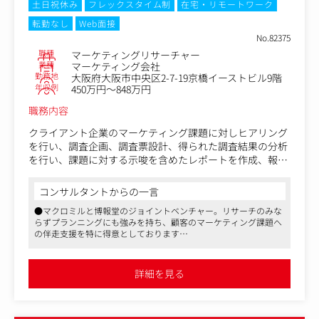
で保有する業界およびカテゴリーデータや、消費者データ
土日祝休み
フレックスタイム制
在宅・リモートワーク
を活用し、仮説をクライアントと協議しながら、企画を検
転勤なし
Web面接
討する
No.82375
・検証課題を明確にした上で、様々なデータソースおよび
職種
マーケティングリサーチャー
調査手法の中から、最適な実施方法を選定するほか、調査
業種
マーケティング会社
設計などの具体的な調査仕様や、必要なアウトプットの設
勤務地
大阪府大阪市中央区2-7-19京橋イーストビル9階
計まで対応する
年収例
450万円～848万円
・受注した案件の進行フェーズにおいては、社内の営業お
職務内容
よびリサーチャー実務担当者と連携し、クライアントの期
待値をコントロールしながら、戦略部分の最終アウトプッ
クライアント企業のマーケティング課題に対しヒアリング
トの作成までを担当する
を行い、調査企画、調査票設計、得られた調査結果の分析
など
を行い、課題に対する示唆を含めたレポートを作成、報告
まで一連の業務をオーナーシップをもってご担当いただき
ます。
コンサルタントからの一言
●マクロミルと博報堂のジョイントベンチャー。リサーチのみな
近年では、リサーチ領域にとどまらず、お客様のご要望に
らずプランニングにも強みを持ち、顧客のマーケティング課題へ
合わせて、調査結果を基にしたプランニングのサポート領
の伴走支援を特に得意としております
域まで担うケースもございます。
●マクロミルが持つ豊富なデータと、博報堂の生活者発想をベー
スとしたQO独自のプランニングナレッジをかけ合わせて戦略ま
＜具体的には＞
で設計
詳細を見る
●リモート主体でコアタイムなしのフレックス、柔軟な働き方が
・クライアントへの調査ニーズのヒアリング
可能です
・最適な調査企画の立案と見積作成
・調査のディレクション（スケジュール・工程）