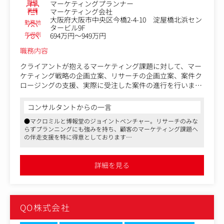
職種
マーケティングプランナー
業種
マーケティング会社
大阪府大阪市中央区今橋2-4-10 淀屋橋北浜セン
勤務地
タービル9F
年収例
694万円～949万円
職務内容
クライアントが抱えるマーケティング課題に対して、マー
ケティング戦略の企画立案、リサーチの企画立案、案件ク
ロージングの支援、実際に受注した案件の進行を行いま
す。
コンサルタントからの一言
クライアントへの提供価値を大きく左右する、顧客課題の
●マクロミルと博報堂のジョイントベンチャー。リサーチのみな
整理と課題解決のための提案を行うブレーンとしての役割
らずプランニングにも強みを持ち、顧客のマーケティング課題へ
をメインミッションとします。
の伴走支援を特に得意としております
●マクロミルが持つ豊富なデータと、博報堂の生活者発想をベー
＜具体的には＞
スとしたQO独自のプランニングナレッジをかけ合わせて戦略ま
・クライアントのマーケティング課題をヒアリングし、リ
で設計
詳細を見る
●リモート主体でコアタイムなしのフレックス、柔軟な働き方が
サーチを活用しながらマーケティング戦略を企画立案し、
可能です
提案・プレゼンテーションを行う
・クライアントのマーケティング課題をリサーチにおける
検証課題に落とし込み、リサーチデザインや必要なアウト
QO株式会社
プットを提案する
・ヒアリング情報や社外の2次データだけでなく、当社内