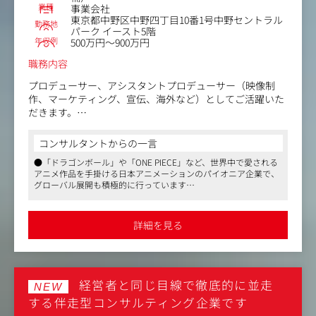
業種
事業会社
談）
東京都中野区中野四丁目10番1号中野セントラル
主な出張先は東映アニメーション大阪スタジオ、TOEI ANI
勤務地
パーク イースト5階
MATION PHILS., INC.（フィリピン）を想定。
年収例
500万円～900万円
職務内容
プロデューサー、アシスタントプロデューサー（映像制
作、マーケティング、宣伝、海外など）としてご活躍いた
だきます。
①TV、配信などのシリーズ作品
コンサルタントからの一言
②劇場用アニメーション映画
●「ドラゴンボール」や「ONE PIECE」など、世界中で愛される
③上記に限らない映像及びIPビジネス（新メディア、特殊
アニメ作品を手掛ける日本アニメーションのパイオニア企業で、
映像など）
グローバル展開も積極的に行っています
●アニメーション制作のプロデューサー候補として、企画立案か
＜具体的な業務内容＞
ら制作体制の構築、宣伝戦略まで幅広く携わり、業界の最前線で
・アニメーション作品の企画立案およびビジネススキーム
活躍できるポジションです
詳細を見る
●フレックスタイム制や月8～12回の在宅勤務が可能で、柔軟な
構築
働き方を実現。年間休日129日とワークライフバランスも充実し
・制作体制の構築とスケジュールおよび予算管理
ています
・原作元や関係取引先との調整、交渉
・製作委員会の組成・運営
経営者と同じ目線で徹底的に並走
・各所契約の調整（原作使用契約、制作委託契約、版権契
NEW
約など）
する伴走型コンサルティング企業です
・宣伝戦略立案と実行