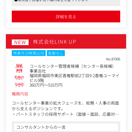
グローバル組織との連携を通じて、日本語・英語双方を活
を生活者へ届けることで、事業成長を牽引することをミッ
かしたキャリア形成が可能です。
ションとしております。
市場分析からコミュニケーション戦略の立案、広告・PR・
詳細を見る
店頭販促・キャンペーンの企画運営まで、一貫してマーケ
ティング活動を推進しています。
本ポジションでは、市場や顧客を深く理解し、分析結果を
株式会社LINK UP
もとにマーケティング戦略を立案・推進する人材へ成長し
NEW
ていただくことを期待しています。
将来的にはブランド戦略や新規施策の企画をリードし、部
残業月20時間以内
転勤なし
門横断で事業成長を牽引するポジションとして活躍いただ
No.87006
くことを想定しています。
職種
コールセンター管理者候補（センター長候補）
業種
事業会社
福岡県福岡市東区香椎駅前2丁目9-2香椎ユーマイ
〈具体的な業務内容〉
勤務地
ビル9階
●市場・競合・顧客の分析による機会・課題の発見
年収例
360万円～510万円
●各種マーケティング施策の効果検証
●TVCM・デジタル広告など広告投資の効果分析
職務内容
●分析結果をもとにした課題抽出と改善施策の立案・実行
コールセンター事業の拡大フェーズを、総務・人事の両面
●データに基づくPDCAの提案 など
から支えるポジションです。
・パートスタッフの採用サポート（面接・面談、応募対
応、シフト調整）
・勤怠・労務管理のサポート
コンサルタントからの一言
・各種書類作成、データ入力・集計・管理