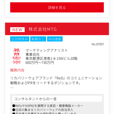
〈具体的な業務〉
●広報戦略の企画立案および実行
詳細を見る
●メディアリレーション構築、取材対応、プレスリリース
作成
●経営メッセージ発信や従業員向け施策などの社内広報
●公式SNSアカウントのコンテンツ企画、編集、運用管理
株式会社MTG
グローバルのブランド基準との整合及び日本語公式SNSア
NEW
カウントのコンテンツ企画、編集、運用管理
●広報活動の効果測定、分析、改善提案
土日祝休み
転勤なし
Web面接
メディア露出やSNS、社内広報などの効果を定期的に測定
No.87007
や分析、広報活動の継続的な改善活用
職種
マーケティングアナリスト
●PR会社や制作会社など外部パートナーの管理
業種
事業会社
勤務地
東京都港区港南1-8-15Wビル20階
PR会社や制作会社などの外部パートナーへの指示、品質管
年収例
600万円～730万円
理、予算管理
職務内容
オーラルケアを中心としたコンシューマー製品に加え、工
業用製品領域も含むグループ全体の情報発信に関わりま
リカバリーウェアブランド『ReD』のコミュニケーション
す。
戦略およびPRをリードするポジションです。
健康・科学分野の専門家との連携機会もあり、幅広い事業
理解が求められる環境です。
『ReD』は2025年7月のブランドローンチ以降、わずか 8か
月で累計150万枚 を突破。
コンサルタントからの一言
〈入社後のキャリアパス〉
市場No.1ブランド を目指し、事業を拡大しております。
●ReFaやSIXPADを展開する美容・健康機器メーカー
広報戦略立案から実行、分析まで一貫して携わることで、
●注目の集まるリカバリーウェアの担当求人
高度なコーポレートコミュニケーション経験を積めます。
配属組織では、市場や顧客を深く理解し、ブランドの価値
●高待遇で各種手当や福利厚生も整っています