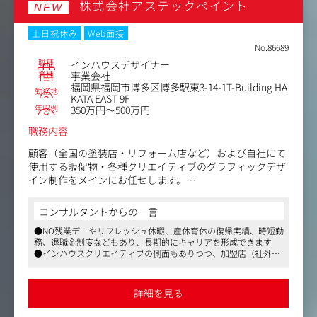
株式会社アステックペイント
銀座サクラヤのテクニカルメンバーと連携し、イベント空
NEW
間における映像・音響・照明のトータルコーディネート。
土日祝休み
Web面接
・営業戦略の立案・実行：
No.86689
ターゲット選定からクロージングまでのプロセス設計、お
職種
インハウスデザイナー
よび営業データの分析。
業種
事業会社
福岡県福岡市博多区博多駅東3-14-1T-Building HA
勤務地
KATA EAST 9F
・プロジェクトマネジメント：
年収例
350万円～500万円
大型案件における演出提案から当日の運営サポートまで、
営業主導での事業成長を牽引。
職務内容
顧客（全国の塗装店・リフォーム店など）および自社にて
使用する販促物・各種クリエイティブのグラフィックデザ
イン制作をメインにお任せします。
事業戦略を理解し、他部署とコミュニケーションを取りな
がら、デザインの力で事業価値の向上に貢献できるポジシ
コンサルタントからの一言
ョンです！
●NO残業デーやリフレッシュ休暇、産休育休の復帰実績、時短勤
務、退職金制度などもあり、長期的にキャリアを形成できます
＜具体的な業務内容＞
●インハウスクリエイティブの側面もありつつ、加盟店（社外）
・パンフレット・チラシ・ポスター・パネルなどの印刷物
の仕事も担える稀有な求人です
デザイン
●マスメディアンからの紹介実績が多数。ご紹介した皆さまが定
・デジタルバナー・SNS 用クリエイティブの制作
着している会社です
詳細を見る
・ショールーム空間のデザイン制作補助・素材作成
・ブランドガイドラインに沿った各種制作物の品質管理