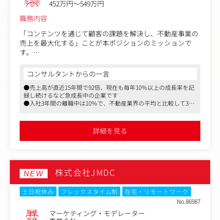
年収例
452万円～549万円
グ等）の社会発信設計
・プレスリリースの企画・作成・配信
職務内容
・メディアリレーション構築（取材対応、企画提案、露出
「コンテンツを通じて顧客の課題を解決し、不動産事業の
管理）
売上を最大化する」ことが本ポジションのミッションで
・新規事業・商品・店舗立ち上げに伴うPR企画・進行
す。
・イベント、コラボレーション、プロモーション施策の企
画運営
SEOによるトラフィック獲得から、見込み顧客のリード獲
・オウンドメディア・SNS等のコンテンツ企画および編集
コンサルタントからの一言
得・育成まで、コンテンツマーケティング全般の戦略実行
ディレクション
●売上高が直近15年間で92倍、現在も毎年10％以上の成長率を記
を担っていただきます。
・ブランドトーン・メッセージの一貫性管理
録し続けるなど急成長中の企業です
作って終わりの記事制作ではなく、データを元にした継続
・社内各部署および外部パートナー（PR会社、クリエイタ
●入社3年間の離職中は10％で、不動産業界の平均と比較して3分
的なCVRの改善や、既存コンテンツの別媒体（動画・音声
ー等）との連携・調整
の1以下という低さ。抜群の定着率を誇ります
など）への展開など、マーケティング資産の価値を最大化
・PRチームのマネジメント、進行管理、育成
●社員の70％が20代で、管理職や役員の平均年齢も30代。新卒と
する動きを期待しています。
中途の割合も半々で、年齢や社歴に関わらず実力をしっかりと評
詳細を見る
価してくれる社風です
＜当ポジションの魅力＞
【業務詳細】
自社ブランドの成長、発展に主体的に関わることができ
■コンテンツの企画・ディレクション
る。
ユーザーの検討フェーズに応じたコンテンツの企画・制作
株式会社JMDC
ディレクション・品質管理を担当します。
NEW
・コンテンツテーマの企画立案
土日祝休み
フレックスタイム制
在宅・リモートワーク
・制作進行・ライターや制作会社へのディレクション
No.86987
・コンテンツの品質チェック・改善フィードバック
職種
マーケティング・モデレーター
業種