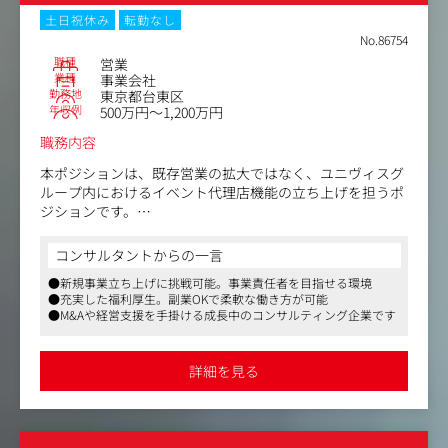
・映像販売、商品開発、イベント事業、版権許諾管理、海
土日祝休み
転勤なし
外現地法人など社内各部門との連携
No.86754
職種
営業
業種
事業会社
勤務地
東京都台東区
年収例
500万円～1,200万円
職務内容
本ポジションは、既存営業の拡大ではなく、ユニヴィスグ
ループ内におけるイベント代理店機能の立ち上げを担うポ
ジションです。
将来的には事業責任者として、営業戦略・アライアンス・
組織構築までお任せしたいと考えています。
コンサルタントからの一言
●新規事業立ち上げに挑戦可能。事業責任者を目指せる環境
▼仕事内容：イベントの価値を最大化する戦略的営業
●充実した福利厚生。副業OKで柔軟な働き方が可能
・企業PRイベント、展示会、国際会議などの主催者や大手
●M&Aや経営支援を手掛ける成長中のコンサルティング企業です
代理店に対し、最適な空間演出の提案とリレーション構築
を行います。
・新規開拓・アライアンス構築：
詳細を見る
カンファレンスやセミナー主催企業への新規アプローチ、
および大手～中堅イベント代理店との提携強化。
・戦略的提案・コーディネート：