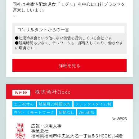
確な言語化とフィードバック
同社は冷凍宅配幼児食「モグモ」を中心に自社ブランドを
運営しています。
モグモは1歳6ヶ月から6歳までの幼児を対象にした栄養満
点の冷凍宅配食事サービスです。
コンサルタントからの一言
忙しい保護者のために、健康的かつバランスの取れた食事
●幼児冷凍食という他にない価値を提供している会社です
を提供し、お子様の成長をサポートしています。
●残業時間も少なく、テレワークも一部導入しており、働きやす
家族の成長を支えるライフスタイルブランドです。
い環境です
●育児奮闘中のスタッフも在籍しており、生活スタイルに合わせ
＜お任せするお仕事＞
て勤務時間の調整が可能です
既存ブランドだけではなく、今後複数の新ブランドの立ち
詳細を見る
上げを予定しており、CRMやマーケティングの力がこれま
で以上に求められるフェーズに入っています。
お客様の声に耳を傾け、行動を観察し、次の一手を企画し
株式会社Oxxx
ていく。そんな「関係づくりのプロ」を、新たに仲間とし
NEW
てお迎えしたいと考えています。
土日祝休み
残業月20時間以内
フレックスタイム制
＜具体的には＞
在宅・リモートワーク
転勤なし
Web面接
・顧客セグメントに応じたCRM施策の企画、実行（メール
No.86926
配信、同梱物、LINEなど）
職種
広報・採用人事
・購買、閲覧、行動データの分析と施策への反映
業種
事業会社
・F2転換、アップセル、離脱防止などの改善提案と実行
勤務地
福岡県福岡市中央区大名一丁目8-6 HCCビル4階