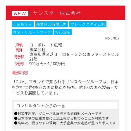
＜業務内容＞
・グラフィックデザイン制作
サンスター株式会社
・Instagram（フィード・ストーリーズ）などSNSクリエ
NEW
イティブ制作
・ECサイト・Webバナー・LP等のビジュアル制作
土日祝休み
残業月20時間以内
フレックスタイム制
・POPUPイベント・店舗販促物・展示物の制作
在宅・リモートワーク
Web面接
・商品パッケージ・同梱物・ノベルティなどのデザイン
No.87017
・その他、ブランドに関わるクリエイティブ制作全般
職種
コーポレート広報
※ご経験やスキルに応じて担当領域を決定します。
業種
事業会社
東京都港区芝３丁目８－２芝公園ファーストビル
勤務地
21階
年収例
900万円～1,100万円
職務内容
「GUM」ブランドで知られるサンスターグループは、日本
を含む世界4極22カ国に拠点を持ち、約100カ国へ製品・サ
ービスを展開しています。
当社にて、日本市場における社内外広報活動を担い、コー
ポレートコミュニケーションの企画・実行を推進する仕事
コンサルタントからの一言
です。
●1932年創業、グローバル展開する消費財メーカーです
企業ブランドや事業理解の向上を支えながら、多様なステ
●日本市場の広報業務に上流工程から携わることが可能です
ークホルダーとの信頼構築に貢献いただきます。
●高年収、働きやすい環境、大手企業の安定感が整った求人です