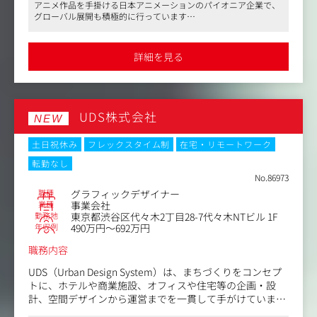
アニメ作品を手掛ける日本アニメーションのパイオニア企業で、
会議運営、プレゼン資料作成）
グローバル展開も積極的に行っています
・プロジェクト推進における課題発見および解決策の提案
●IP戦略室スタッフとして、マーケティングリサーチやプロジェ
クト推進を担当。エンタメ業界での企画力や調整力を活かせるポ
ジションです
詳細を見る
●フレックスタイム制や月8～12回の在宅勤務が可能で、柔軟な
働き方を実現。年間休日129日とワークライフバランスも充実し
ています
UDS株式会社
NEW
土日祝休み
フレックスタイム制
在宅・リモートワーク
転勤なし
No.86973
職種
グラフィックデザイナー
業種
事業会社
勤務地
東京都渋谷区代々木2丁目28-7代々木NTビル 1F
年収例
490万円～692万円
職務内容
UDS（Urban Design System）は、まちづくりをコンセプ
トに、ホテルや商業施設、オフィスや住宅等の企画・設
計、空間デザインから運営までを一貫して手がけていま
す。