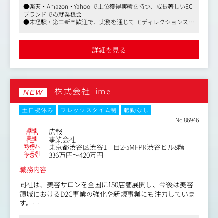
●楽天・Amazon・Yahoo!で上位獲得実績を持つ、成長著しいEC
・改善施策提案・実行
ブランドでの就業機会
・効果測定
■主な業務内容は以下の通りです。
●未経験・第二新卒歓迎で、実務を通じてECディレクションスキ
4.全社販促施策推進
・Google／Meta／X等の広告戦略設計・予算配分・入札管
ルを体系的に習得できる環境
・キャンペーン施策企画
理・ターゲティング設計
●年間休日120日以上・月残業18時間以下で、副業も認められた
・集客施策推進
・クリエイティブ起点での施策立案と制作ディレクション
柔軟な働き方が可能
詳細を見る
・店舗販促支援
・KPI設計・ダッシュボード構築・事業部への定例レポー
・各施策の効果測定および、次回の打ち手の検討・実行
ティング
＜本ポジションの魅力＞
株式会社Lime
・裁量の大きさ
NEW
担当店舗の売上向上に直接関わることができ、自身の施策
成果を数字で実感できます。
土日祝休み
フレックスタイム制
転勤なし
・マーケティング業務としての幅の広さ
No.86946
商圏分析、販促企画、効果検証、店舗戦略まで一気通貫で
職種
広報
担当できます。
業種
事業会社
勤務地
東京都渋谷区渋谷1丁目2-5MFPR渋谷ビル8階
・店舗（現場）に近いマーケティング
年収例
336万円～420万円
机上の分析だけではなく、店舗や顧客に近い環境でマーケ
ティングに携われます。
職務内容
同社は、美容サロンを全国に150店舗展開し、今後は美容
領域におけるD2C事業の強化や新規事業にも注力していま
す。