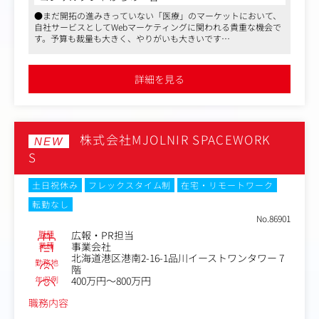
エイティブで他社との差別化を図っております。最近で
入社後は、既存HPの制作・更新業務やコンテンツ企画か
●まだ開拓の進みきっていない「医療」のマーケットにおいて、
は、テレビCMを打つなど、家電メーカーとしてのブラン
らお任せします。
自社サービスとしてWebマーケティングに関われる貴重な機会で
ドステージを上げる活動にも取り組んでおり、少数精鋭の
経験やスキルに応じた業務からスタートし、Web制作の実
す。予算も裁量も大きく、やりがいも大きいです
組織で商品開発の上流から関われる環境です。テレビや雑
務を通じて着実にスキルを積み重ねながら、
●オフィスは最寄駅より徒歩1分。完全分煙されたキレイなオフ
誌でも多数取り上げられており、スタイリッシュで可愛ら
将来的にはデータ分析やSEO・AIO（AI最適化）対策、AB
ィスです。福利厚生サービスを使い、同ビル内にあるスポーツジ
しいデザインの製品が特徴です。
テストなどを取り入れたディレクション業務へと幅を広げ
ムで汗を流してから出社される方もいらっしゃいます。オフィス
詳細を見る
界隈はランチどころや飲み食いどころも豊富です
ていけます。
●変化の激しい美容業界においても設立20年を超えて会社も安定
しており、長期的に働ける環境です。同社の注力する分野など
【具体的には】
は、今後更にマーケットが拡大していくことが予想され、将来性
・Webサイトの新規制作・運用・管理
も高いです
株式会社MJOLNIR SPACEWORK
・データ解析・効果検証：Google Analytics等のツールを
●出産・子育て両立支援も充実しており、最大3年間と標準より
NEW
も長い育児休暇や、復帰後の時短も推奨。育休取得社員の復帰率
用いた解析、年間数億円規模のWeb広告（リスティング・
S
も高く、ライフステージの変化に合わせて無理なく働ける環境が
DSP等）の効果検証
整っています
・施策の企画・提案：検証結果をもとにした、サイト最適
土日祝休み
フレックスタイム制
在宅・リモートワーク
化のための次の施策立案
転勤なし
・UI・UXの改善：現場へのヒアリング（ユーザーの声や使
No.86901
い勝手の回収）に基づいた、最適なサイト設計
職種
広報・PR担当
業種
事業会社
データ分析だけでなく、クリニックの「現場の声」を大切
北海道港区港南2-16-1品川イーストワンタワー 7
にしながら、
勤務地
階
集客に直結するサイト改善を行えるのがこの仕事の面白さ
年収例
400万円～800万円
です。
職務内容
【入社後の流れ・教育体制】