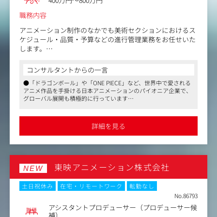
400万円～800万円
務へと幅を広げます。
現在は役員秘書が広報業務を兼務しており、本ポジション
職務内容
が専任の1人目となります。
経営陣と議論を交わしながら上流の戦略立案から、自ら手
アニメーション制作のなかでも美術セクションにおけるス
を動かすプレイヤーとしての実務まで幅広くお任せしま
ケジュール・品質・予算などの進行管理業務をお任せいた
す。
します。
将来的には事業拡大に伴い、チームリーダーとして活躍し
アニメーション作品の世界観を演出する背景美術セクショ
ていただくキャリアパスも描くことが可能です。
ンに特化した業務に従事していただける環境です。
コンサルタントからの一言
制作工程後半の重要なセクションの担当として、スケジュ
〈魅力〉
●「ドラゴンボール」や「ONE PIECE」など、世界中で愛される
ール・クオリティなどを管理いただくポジションです。
同社の最大の強みは、国内の多くの企業が「宇宙空間（衛
アニメ作品を手掛ける日本アニメーションのパイオニア企業で、
グローバル展開も積極的に行っています
星用）のエンジン」を開発する中、非常に希少な「地上か
＜具体的な業務内容＞
●アニメーション制作の美術セクションに特化した進行管理業務
ら宇宙へ到達するハイブリッド型ロケットエンジン」の開
■制作スケジュールの進行管理業務：
を担当。作品の世界観を支える重要なポジションで、スケジュー
発に注力している点です。これが成功すれば、より安価な
・各工程のスケジュール作成、進捗管理
ルや品質、予算管理を通じて制作を支援します
詳細を見る
宇宙輸送が可能となります。
●フレックスタイム制や月8～12回の在宅勤務が可能で、柔軟な
・スケジュール通りに進行できるよう、各部門や協力会社
すでにロケット用タンクは販売実績があり、国立研究開発
働き方を実現。年間休日129日とワークライフバランスも充実し
と連携・調整をする
ています
法人からの補助金にも採択。直近ではエンジンの地上燃焼
■品質管理業務：
試験を完了し、次なる「打ち上げ実証実験」に向けた新た
・各工程での制作物の品質チェック
なスタートラインに立っています。
東映アニメーション株式会社
・問題が生じた場合の修正・改善対応
NEW
■予算管理業務：
業務に応じて出張をお願いする可能性がございます。
・制作予算の管理
土日祝休み
在宅・リモートワーク
転勤なし
・予算内に収まるようにコストを調整し、適宜見直しや追
No.86793
加の相談を行う
アシスタントプロデューサー（プロデューサー候
職種
■海外を含む出張、研修を想定しております（期間は要相
補）