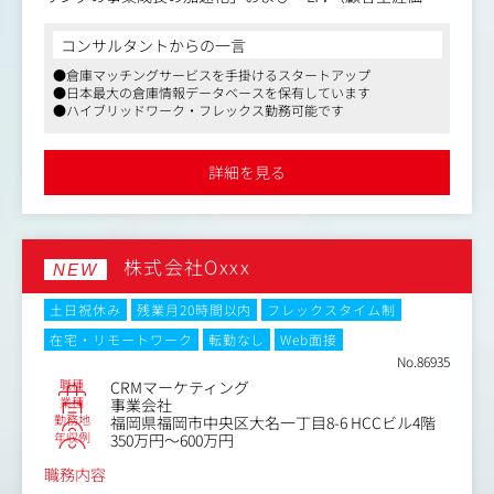
値）の最大化」を推進する実装責任者です。
単なる「広告運用」や「LP修正」といった部分最適な作業
コンサルタントからの一言
思考ではなく、事業KPIから逆算して施策を打ち出し、複
●倉庫マッチングサービスを手掛けるスタートアップ
数の外注先や開発チームを巻き込んで自ら施策を完了（実
●日本最大の倉庫情報データベースを保有しています
装）させられる高い推進力が求められます。
●ハイブリッドワーク・フレックス勤務可能です
〈具体的な業務内容〉
1.ユーザー体験の最適化
詳細を見る
・リード獲得（認知・関心）から商談・受注・契約に至る
全プロセスのUX/UI改善、およびコンバージョン率（CV
R）の向上
2.グロース施策の立案と実行
株式会社Oxxx
・KPI（CAC、受注率、前受金比率、LTV等）の改善に向け
NEW
た仮説検証サイクルの高速実行
3.プロジェクトマネジメント
土日祝休み
残業月20時間以内
フレックスタイム制
・複数の制作会社、外注パートナー、社内開発チームの同
在宅・リモートワーク
転勤なし
Web面接
時進行ディレクションおよび進捗・品質・コスト管理
No.86935
4.データ可視化と分析
職種
CRMマーケティング
・問い合わせ、顧客データ、広告成果、商談ステータス、
業種
事業会社
契約・売上データを紐付け、意思決定に必要な粒度でのデ
勤務地
福岡県福岡市中央区大名一丁目8-6 HCCビル4階
ータ整理・可視化
年収例
350万円～600万円
5.クリエイティブディレクション
職務内容
・デザイナーやコピーライターに対する、意図や感覚の的