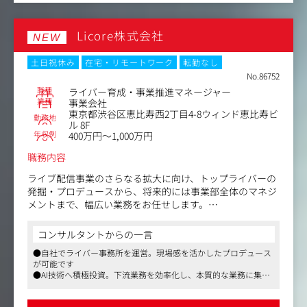
・外部クリエイターへの制作指示・素材提供・納品管理
・進行管理・スケジュール管理・修正対応
Licore株式会社
NEW
＜使用ツール＞
Adobe Illustrator / Photoshop / InDesign
土日祝休み
在宅・リモートワーク
転勤なし
After Effects / Premiere Pro
No.86752
AI チャットツール（Claude / Copilot / GENSPARK など）
職種
ライバー育成・事業推進マネージャー
業種
事業会社
東京都渋谷区恵比寿西2丁目4-8ウィンド恵比寿ビ
＜対応件数目安＞
勤務地
ル 8F
・一人あたり月間 20～30 件程度
年収例
400万円～1,000万円
・案件規模は 4c/4c チラシから冊子ものまで様々
職務内容
ライブ配信事業のさらなる拡大に向け、トップライバーの
発掘・プロデュースから、将来的には事業部全体のマネジ
メントまで、幅広い業務をお任せします。
【具体的な業務内容】
コンサルタントからの一言
・ライバーの発掘・採用戦略の立案・実行
●自社でライバー事務所を運営。現場感を活かしたプロデュース
TikTok等のSNSを活用したスカウト、面談、データ分析に
が可能です
基づくアプローチ改善、契約までのオンボーディング。
●AI技術へ積極投資。下流業務を効率化し、本質的な業務に集中
・ライバーの育成・プロデュース
できます
配信コンセプトの設計、定期的な数値分析を通じた課題解
●最短3年で事業責任者へ。圧倒的なスピードでキャリアアップ