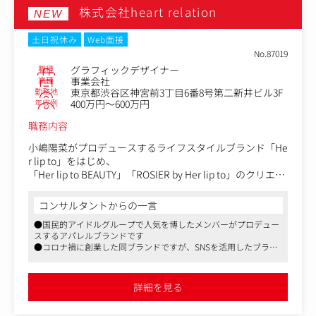
株式会社heart relation
〈具体的な業務〉
NEW
・メディアリレーション
・プレスリリースの作成
土日祝休み
Web面接
・社内報の作成
No.87019
・コーポレートサイトの運用
職種
グラフィックデザイナー
・SNS運用
業種
事業会社
勤務地
東京都渋谷区神宮前3丁目6番8号第二新井ビル3F
年収例
400万円～600万円
職務内容
小嶋陽菜がプロデュースするライフスタイルブランド「He
r lip to」をはじめ、
「Her lip to BEAUTY」「ROSIER by Her lip to」のクリエイ
ティブ制作を担うグラフィックデザイナーを募集します。
コンサルタントからの一言
ブランドの世界観を表現し、お客様との接点となるあらゆ
●国民的アイドルグループで人気を博したメンバーがプロデュー
るクリエイティブを制作するポジションです。
スするアパレルブランドです
●コロナ禍に創業した同ブランドですが、SNSを活用したブラン
SNSやWebクリエイティブだけでなく、POPUPイベント、
ディングにより世界観に共感するファンを増やし、右肩上がりの
店頭販促物、パッケージデザインなど、オンライン・オフ
成長を続けています。
ラインを横断してブランド体験をデザインしていただきま
●クリエイティブ専任の組織で、クオリティに妥協せず注力して
詳細を見る
制作に携わることができます
す。