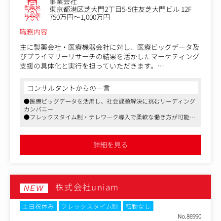
事業会社
勤務地
東京都港区芝大門2丁目5-5住友芝大門ビル 12F
＜コンテンツ例＞
年収例
750万円～1,000万円
購入検討層：エリア情報、資金計画、物件選びのノウハウ
売却検討層：売却相場、税金、売却の流れ
職務内容
投資検討層：利回り計算、リスク管理
リフォーム検討層：費用相場、施工事例、会社選び
主に製薬会社・医療機器会社に対し、医療ビッグデータ及
びプライマリーリサーチの結果を活かしたマーケティング
■コンテンツマーケティング・SEO改善
支援の具体化と実行を担っていただきます。
各種分析ツールを活用し、集客やコンバージョン最大化を
目指します。
【具体的な業務内容】
コンサルタントからの一言
・医師・患者を対象とした定性調査（インタビュー）の企
●医療ビッグデータを活用し、社会課題解決に挑むリーディング
・GRCによる検索順位の分析・改善
画設計・モデレーター
カンパニー
・GA4を活用したアクセス・CV分析
・リサーチ結果に基づくインサイト抽出および報告書作成
●フレックスタイム制・テレワーク導入で柔軟な働き方が可能
・Google Search Consoleによる検索キーワード・CTR分析
・医療ビッグデータ（レセプトデータ等）を活用した定性
●製薬・医療機器業界向けマーケティング支援で専門性を発揮
・デザイナーと連携したUI/UX改善
調査のプランニング
・LPO・CRO施策によるCVR向上
・プロジェクトマネジメント
詳細を見る
■リード獲得・ナーチャリング施策
潜在顧客との接点を増やし、問い合わせ・来店につながる
仕組みを企画します。
株式会社uniam
NEW
・コンバージョンポイントの企画・改善
・ホワイトペーパーの企画・制作ディレクション
土日祝休み
フレックスタイム制
転勤なし
・お役立ち資料・ツールの企画・制作
No.86990