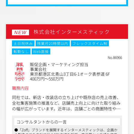
Wallpaper Design Award / FRAME AWARDS / A Design Awar
d / iF Design Awards /GERMAN DESIGN AWARD / DNA Paris
Design Awards / The American Architecture Prize / DFA AW
ARDS / Asia Pacific Interior Design Awards /グッドデザイ
ン賞 /キッズデザイン賞 / JCDデザインアワード / 日本空間
デザイン賞 / 日本ファシリティマネジメント大賞 / 東京建
株式会社インターメスティック
NEW
築賞 / 住宅建築賞 /まちなみ住宅100選 など
土日祝休み
残業月20時間以内
フレックスタイム制
転勤なし
Web面接
No.86966
職種
販促企画・マーケティング担当
業種
事業会社
勤務地
東京都港区北青山3丁目6-1オーク表参道 6F
年収例
400万円～550万円
職務内容
同社では、新店・改装店の立ち上げや既存店の売上改善、
全社集客施策の推進など、店舗売上向上に向けた取り組み
の幅が広がっています。近年は、店舗ごとの商圏特性や競
合環境を踏まえたきめ細かな対応に加え、データを活用し
た分析・効果検証の重要性も高まっており、店舗支援を担
コンサルタントからの一言
う個店販促グループの役割が拡大しています。
●「Zoff」ブランドを展開するインターメスティックは、企画か