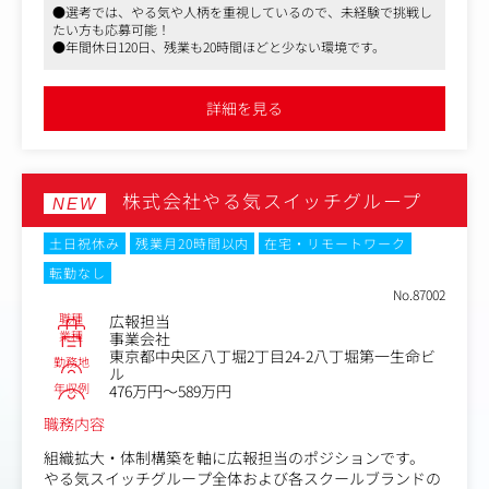
●選考では、やる気や人柄を重視しているので、未経験で挑戦し
・備品・拠点まわりの管理、各種手配
たい方も応募可能！
・経理業務のサポート（分担に応じて）
●年間休日120日、残業も20時間ほどと少ない環境です。
・業務フロー改善、社内DX推進
詳細を見る
株式会社やる気スイッチグループ
NEW
土日祝休み
残業月20時間以内
在宅・リモートワーク
転勤なし
No.87002
職種
広報担当
業種
事業会社
東京都中央区八丁堀2丁目24-2八丁堀第一生命ビ
勤務地
ル
年収例
476万円～589万円
職務内容
組織拡大・体制構築を軸に広報担当のポジションです。
やる気スイッチグループ全体および各スクールブランドの