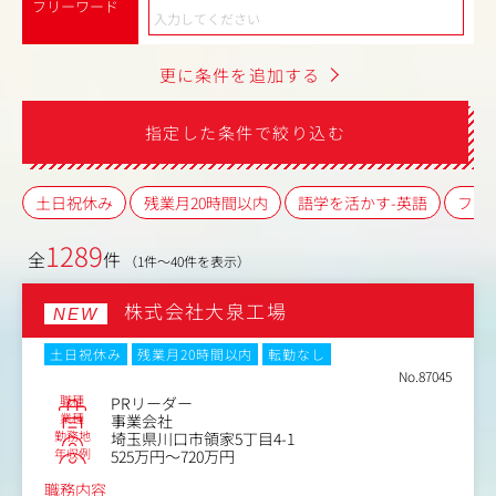
フリーワード
更に条件を追加する
指定した条件で絞り込む
土日祝休み
残業月20時間以内
語学を活かす-英語
フレ
1289
全
件
（1件～40件を表示）
株式会社大泉工場
NEW
土日祝休み
残業月20時間以内
転勤なし
No.87045
職種
PRリーダー
業種
事業会社
勤務地
埼玉県川口市領家5丁目4-1
年収例
525万円～720万円
職務内容