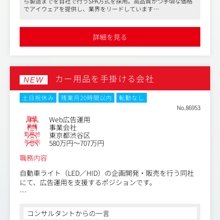
ら製造までを自社で行うSPA方式を採用。高品質かつ手頃な価格
今回は、売上データや顧客動向の分析から課題抽出を行
でアイウェアを提供し、業界をリードしています
い、販促企画や改善施策の立案・実行まで一貫して推進い
●店舗売上向上施策を一貫して推進し、裁量の大きいマーケティ
ただくメンバーを増員募集します。
ング業務に携われます。商圏分析や販促企画など幅広いスキルを
現場と本部をつなぐ立場として、全国の店舗成長を支える
磨ける環境です
詳細を見る
●表参道駅直結のオフィスで、フレックスタイム制を導入。残業
ことができるポジションです。
は月平均20時間程度で、年間休日129日と働きやすい環境が整っ
ています
＜具体的な業務内容＞
1.店舗売上向上施策の企画・実行
カー用品を手掛ける会社
・店舗売上データの分析
NEW
・商圏分析・競合調査
・販促施策の企画立案
土日祝休み
残業月20時間以内
転勤なし
・効果検証および改善提案
No.86953
・エリア別マーケティング施策の立案
職種
Web広告運用
業種
事業会社
勤務地
東京都渋谷区
2.新店・改装店支援
年収例
580万円～707万円
・オープン前の商圏分析
・ターゲット設定
職務内容
・販促計画立案
・オープン後の売上モニタリング
自動車ライト（LED／HID）の企画開発・販売を行う同社
・課題抽出と改善施策推進
にて、広告運用を支援するポジションです。
3.不振店舗改善
入社直後は広告入稿やレポーティングなどの運用サポート
・売上未達店舗の要因分析
から担当し、段階的に運用改善、クリエイティブ改善、L
コンサルタントからの一言
・商品部・営業部門との連携
P・商品ページ改善まで携わっていただきます。