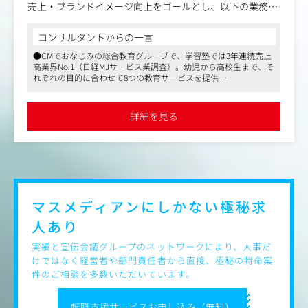
売上・ブランドイメージ向上をゴールとし、以下の業務に
携わって頂きます。
コンサルタントからの一言
■社外広報
●CMでおなじみの総合教育グループで、学習塾では3年連続売上
・ニュースリリース作成、取材対応、メディアリレーショ
高業界No.1（日経MJサービス業調査）。幼児から高校生まで、そ
ン、実績管理
れぞれの目的に合わせて8つの教育サービスを提供
・各事業担当者との広報業務に関する各種調整と折衝
●2023年6月にはTBSグループ入りを行い、各種シナジー効果やレ
・メディアへのプロアクティブな取材、企画提案
バレッジをかけた成長を加速させています
・PR代理店との調整、印刷発注など
●残業代は残額支給、子の看護休暇・介護休暇があるなどお子さ
詳細を見る
んへの福利厚生も手厚いです
・イベントなどの運営管理、ディレクション
■社内広報
・担当ブランドや発表案件に関するWEB版の社内報用向け
の取材、原稿執筆、撮影
・朝礼など社内広報イベントの企画立案、スケジュール管
理、各種調整
■その他
マスメディアンにしかない
極秘求
・スキルや経験、本人の興味に応じてリスク/危機管理広
人あり
報、SNS関連の一部業務
実績と宣伝会議グループのネットワークにより、人事だ
けではなく経営者や部門責任者から直接、極秘の特命案
件のご相談を多数いただいています。
転職支援サービスお申し込み（無料）