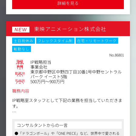
決、イベント戦略の立案など、トップライバーへの伴走支
を描けます
詳細を見る
援。
・ライバーサポート・運営管理
ライバーが配信に集中できる環境づくり（メンタルケア、
トラブル対応）、契約や報酬などのバックオフィス管理。
東映アニメーション株式会社
・事業/チームマネジメント（将来的なミッション）
NEW
事業計画に基づくKPIの策定・管理、チームメンバーのマ
ネジメント、事業拡大に向けた新規施策の企画立案。
土日祝休み
フレックスタイム制
在宅・リモートワーク
転勤なし
No.86801
職種
IP戦略担当
業種
事業会社
東京都中野区中野四丁目10番1号中野セントラル
勤務地
パーク イースト5階
年収例
500万円～900万円
職務内容
IP戦略室スタッフとして下記の業務を担当していただきま
す。
＜具体的な業務内容＞
・企画開発におけるマーケティングリサーチ、資料作成、
コンサルタントからの一言
スケジュール調整
●「ドラゴンボール」や「ONE PIECE」など、世界中で愛される
・プロデューサーのサポート業務全般（社内外との調整、