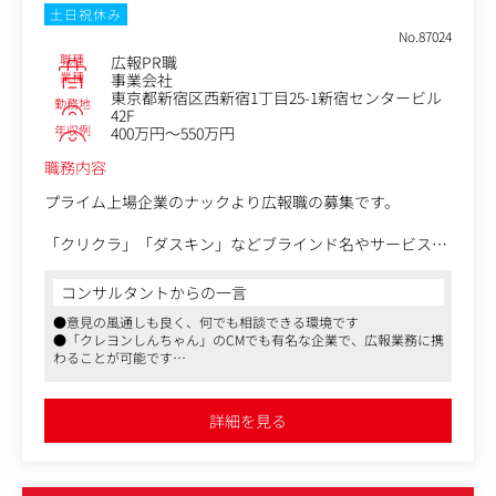
・イベント、座談会、オンライン企画の企画・運営
土日祝休み
・顧客やコミュニティメンバーとの日常的なコミュニケー
No.87024
ション
職種
広報PR職
・顧客の声を商品、CRM、SNS、CX改善へ反映する仕組み
業種
事業会社
東京都新宿区西新宿1丁目25-1新宿センタービル
づくり
勤務地
42F
・AIを使った返信方針、イベント案、VOC分類の補助
年収例
400万円～550万円
・AIで作成した案を、ブランドの温度感に合わせて人の言
葉に編集する業務
職務内容
プライム上場企業のナックより広報職の募集です。
「クリクラ」「ダスキン」などブラインド名やサービス名
は聞いたことのある方が多いのではないでしょうか。しか
し、ナックという企業名は知らない方が大半だと思いま
コンサルタントからの一言
す。
●意見の風通しも良く、何でも相談できる環境です
プライムに上場している同社ですが、これまではあまり積
●「クレヨンしんちゃん」のCMでも有名な企業で、広報業務に携
極的な広報施策を行ってきていなかったこともあり、認知
わることが可能です
度が低いことが課題となっています。
●営業職から広報職への第一歩としてもオススメの求人です
そのため、今後は企業自体の知名度も上げていく広報施策
詳細を見る
に力を入れていきたい考えです。
直近ではPR会社とも連携して、社外広報施策を展開する準
備を行っています。