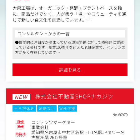
大泉工場は、オーガニック・発酵・プラントベースを軸
に、商品だけでなく、人が集う「場」やコミュニティを通
じて新しい食文化を創造しています。
現在、ブランド開発、直営店事業、EC、海外展開など事業
コンサルタントからの一言
拡大を進める中で、PRに求められる役割も大きく変化して
●世間的に注目度が高まっている環境問題に対して積極的に貢献
います。
している会社です。創業100周年を迎えた老舗企業で、ベテランの
方が多く在籍しています
これからは、企業やブランドの思想・世界観を社会に広げ
●不動産賃貸、食品機械の輸入販売、食料品や飲料の製造販売な
るだけでなく、プロダクトや直営店の成長につながるコミ
ど、さまざまな事業を展開している事業会社です
ュニケーションを設計し、事業成長と企業価値向上の両輪
●自社ブランドの成長をPRリーダーとして携われるので、認知度
詳細を見る
が上がっていくのを体感できるポジションです
を担うPR機能が必要です。
そのため、戦略立案から実行まで主体的に推進し、社内外
を巻き込みながら大泉工場のPRを牽引していただけるPR
株式会社不動産SHOPナカジツ
リーダーを募集します。
NEW
＜業務内容＞
土日祝休み
転勤なし
Web面接
大泉工場のPRリーダーの仕事は、「企業の思想・世界観を
No.86979
社会に翻訳して広げる役割」に近いです。
職種
コンテンツマーケター
業種
事業会社
愛知県名古屋市中村区名駅1-1-1名駅JPタワー名
・企業および各ブランドのPR戦略の立案・実行
勤務地
古屋26階 2612号室
・企業理念・思想（サステナブル、発酵、ウェルビーイン