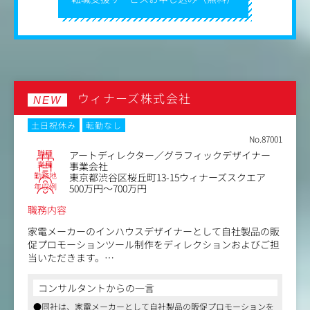
ウィナーズ株式会社
NEW
土日祝休み
転勤なし
No.87001
職種
アートディレクター／グラフィックデザイナー
業種
事業会社
勤務地
東京都渋谷区桜丘町13-15ウィナーズスクエア
年収例
500万円～700万円
職務内容
家電メーカーのインハウスデザイナーとして自社製品の販
促プロモーションツール制作をディレクションおよびご担
当いただきます。
制作物は自社商品に関わるツール全般になりますが、広
告・カタログ・パッケージ・リーフレット・Web（HP、S
コンサルタントからの一言
NS他）など、多岐にわたります。
●同社は、家電メーカーとして自社製品の販促プロモーションを
全国の家電量販店、インテリアや雑貨の専門店などで販売