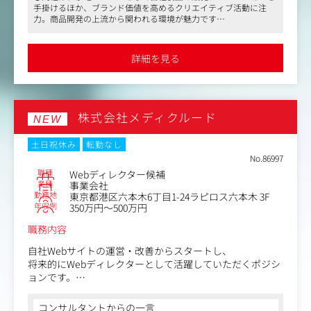
手掛けるほか、ブランド価値を高めるクリエイティブ活動に注
されていますので、店頭ツールや什器の制作も発生しま
力。商品開発の上流から関われる環境が魅力です
す。
●同社のインハウスデザイナーとして、広告やパッケージ、Web
商品に付随するレシピ本などの制作も自社で行なってお
など多岐にわたる制作物を担当。自社スタジオでの撮影やレシピ
り、自前のハウススタジオや、オフィスのショールームに
ブック制作など、幅広いクリエイティブ業務に携われます
詳細を見る
●渋谷駅徒歩4分の好立地で、年間休日125日や副業可など、柔軟
はキッチンもありますので、スタイリストやカメラマンと
な働き方が可能です
協力し、レシピカットやプロダクトイメージカット、動画
などの撮影も行います。
また、美容家電事業を行うグループ会社のクリエイティ
株式会社メディクルード
ブ・販促制作を行っていただく場合もございます。
NEW
▼募集ポジションについて
土日祝休み
転勤なし
①組織強化のためアートディレクター兼デザイナーを募集
No.86997
しています。（1名）
職種
Webディレクター候補
社内のクリエイティブ体制を見ていただき、ディレクショ
業種
事業会社
勤務地
東京都港区六本木6丁目1-24ラピロス六本木 3F
ン業務とデザインワークをお願いいたします。
年収例
350万円～500万円
②プロジェクトを一貫して見ていたけるデザイナーを募集
しております。（2名）
職務内容
什器やパッケージ、リーフレット、レシピブックなど、多
岐にわたるデザインを担当していただきます。
自社Webサイトの運営・改善からスタートし、
将来的にWebディレクターとして活躍していただくポジシ
＜同社の特徴・魅力＞
ョンです。
同社が元々制作会社としてスタートし、他の家電メーカー
経験の有無よりも、自ら考え学ぶ意欲を重視し、若手を着
では難しい、ブランドを意識した内部制作体制によるクリ
実に育成する採用枠です。
コンサルタントからの一言