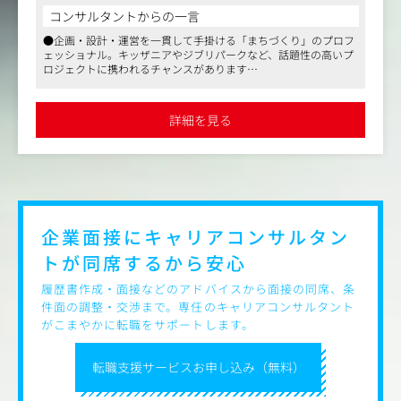
地域とそこに住まう人たちと、世界中でワクワクするまち
コンサルタントからの一言
づくりをすることを目指しています。
●企画・設計・運営を一貫して手掛ける「まちづくり」のプロフ
ェッショナル。キッザニアやジブリパークなど、話題性の高いプ
今回は、企画から運営まで。まちのアイデンティティをゼ
ロジェクトに携われるチャンスがあります
ロから構築するブランディング・デザイナーの募集です。
●建築やインテリアのプロと連携し、まちのアイデンティティを
建築、インテリア、運営のプロとフラットに意見を交わし
ゼロから構築するブランディング業務。大規模プロジェクトに深
ながら、ひとつの「まち」を形にする、個人のスキルを活
く関わり、手触り感のあるデザインを追求できます
詳細を見る
●フルフレックスタイム制やリモートワーク、副業可能など柔軟
かしつつ、組織の枠を越えた大規模なプロジェクトや、手
な働き方を実現。残業は月10時間以内で、ワークライフバランス
触り感のある場づくりに深くコミットできる環境です。
を重視した環境が整っています
＜具体的な業務内容＞
まちづくりに紐づく施設のコンセプト立案から、VI・グラ
フィックへの落とし込みまでを一貫してご担当いただきま
す。
企業面接にキャリアコンサルタン
トが
同席するから安心
・それぞれのまちにあったホテル、オフィスビル、飲食施
設等のVI構築
履歴書作成・面接などのアドバイスから面接の同席、条
・サイン計画、広告、コミュニケーションツール等のデザ
件面の調整・交渉まで。専任のキャリアコンサルタント
イン制作
がこまやかに転職をサポートします。
・パッケージデザイン制作
・コーポレートツール制作など
転職支援サービスお申し込み（無料）
【表彰（企画・設計）】