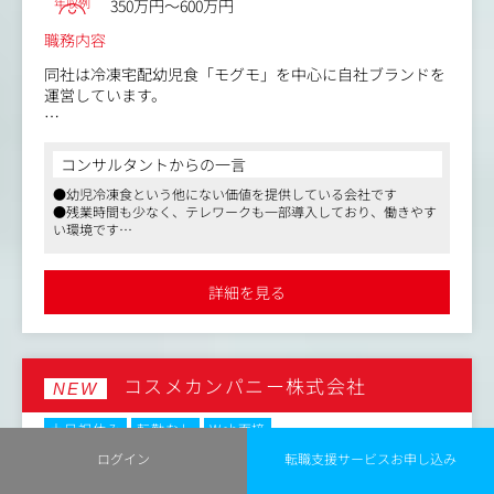
・メルマガの文章作成やキャンペーン訴求の設計
年収例
350万円～600万円
・ユーザーインタビューや定性調査の設計、実施
職務内容
・他チーム（CS/商品企画/デザイン）との連携とプロジェ
クト推進
同社は冷凍宅配幼児食「モグモ」を中心に自社ブランドを
運営しています。
モグモは1歳6ヶ月から6歳までの幼児を対象にした栄養満
点の冷凍宅配食事サービスです。
コンサルタントからの一言
忙しい保護者のために、健康的かつバランスの取れた食事
●幼児冷凍食という他にない価値を提供している会社です
を提供し、お子様の成長をサポートしています。
●残業時間も少なく、テレワークも一部導入しており、働きやす
家族の成長を支えるライフスタイルブランドです。
い環境です
●育児奮闘中のスタッフも在籍しており、生活スタイルに合わせ
＜お任せするお仕事＞
て勤務時間の調整が可能です
採用と広報を半々で担い、「会社と商品の魅力を伝え、仲
詳細を見る
間とファンを増やす」仕事をまるごと担当。
スカウトや面談設計から、社員インタビュー・note・SNS
での発信、冷凍幼児食「モグモ」などのプロダクト広報ま
で、一気通貫で手がけます。
コスメカンパニー株式会社
NEW
配属は経営直下。経営陣と直接議論しながら戦略から実行
まで担う、事業成長を「人」と「発信」の両輪で加速させ
土日祝休み
転勤なし
Web面接
る新設ポジションです。
No.86918
ログイン
転職支援サービスお申し込み
あなたが最初のカタチをつくり、将来的には人事広報責任
職種
インハウスWebディレクター
者・マネージャーへの登用も見据えています。
業種