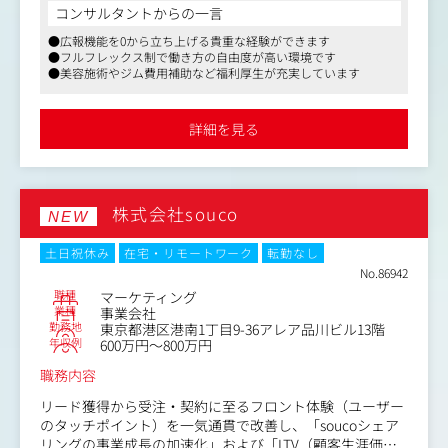
一方で、マーケティング・広報の機能はまだ発展途上であ
コンサルタントからの一言
り、会社としての発信力を高めることで、事業成長の加速
●広報機能を0から立ち上げる貴重な経験ができます
と企業ブランドの確立が必要なフェーズです。
●フルフレックス制で働き方の自由度が高い環境です
●美容施術やジム費用補助など福利厚生が充実しています
現在、広報専任人材はおらず、人事責任者が兼任して発信
を行っている状況です。そのため、今回「広報機能の立ち
上げ・強化」を担っていただける経験者の方を募集しま
詳細を見る
す。
以下のような広報業務を、事業責任者や代表とともに企
画・実行していただきます。
株式会社souco
NEW
＜具体的な業務＞
・広報戦略の企画・設計（中長期・短期）
土日祝休み
在宅・リモートワーク
転勤なし
・メディアリレーション構築・対応（TV、雑誌、Web、業
No.86942
界メディアなど）
職種
マーケティング
・プレスリリースの作成・配信
業種
事業会社
勤務地
東京都港区港南1丁目9-36アレア品川ビル13階
・SNS・オウンドメディアの運用戦略立案と実行
年収例
600万円～800万円
・社内広報（インナーブランディング）の企画・運用
・代表やブランドの対外発信の支援（インタビュー対応、
職務内容
登壇資料など）
・求人媒体（wantedly等）の運用
リード獲得から受注・契約に至るフロント体験（ユーザー
のタッチポイント）を一気通貫で改善し、「soucoシェア
リングの事業成長の加速化」および「LTV（顧客生涯価