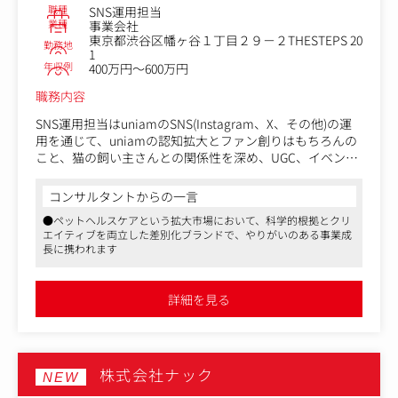
職種
SNS運用担当
＜制作例＞
業種
事業会社
東京都渋谷区幡ヶ谷１丁目２９－２THESTEPS 20
・失敗しない中古マンション購入ガイド
勤務地
1
・内覧時チェックリスト
年収例
400万円～600万円
・住宅ローン返済シミュレーション
職務内容
■既存コンテンツの改善・資産化
SNS運用担当はuniamのSNS(Instagram、X、その他)の運
蓄積したコンテンツを継続的に改善し、長期的な集客資産
用を通じて、uniamの認知拡大とファン創りはもちろんの
へ育てます。
こと、猫の飼い主さんとの関係性を深め、UGC、イベン
ト、顧客の声の循環をつくっていただききたいと思ってい
・過去記事のリライト・SEO改善
ます。
・重複コンテンツの整理・構造化
コンサルタントからの一言
・成果の高い記事の動画・音声・SNSなどへの横展開（マ
●ペットヘルスケアという拡大市場において、科学的根拠とクリ
単なるSNS運用や顧客対応ではなく、顧客との接点を通じ
ルチモーダル化）
エイティブを両立した差別化ブランドで、やりがいのある事業成
て得られた声を、商品、CRM、SNS、CX改善に戻し、ブラ
長に携われます
ンドと事業成長の両方につなげていくポジションです。
＜具体的な業務内容＞
詳細を見る
・SNS、LINE、メール、イベントなどを通じた顧客接点づ
くり
・UGCや顧客ストーリーの発掘
・レビュー、SNSコメント、問い合わせ、イベントで得ら
株式会社ナック
れた顧客の声の整理
NEW
・SNS、CRM、CSと連携したファン化施策の企画・実行