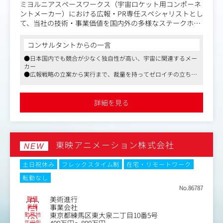
ミヨルニアスペースワークス（宇宙ロケット用コンポーネ
いち早くWebディレクターとして一人立ちできるよう、先
ントメーカー）における広報・PR専任スペシャリストとし
輩が並走しながら実践教育（OJT）を行います。あなたの
て、当社の技術・事業価値を国内外の多様なステークホル
スキルに合わせて、できるところからお任せしていきま
ダーに広く発信し、ブランド認知を拡大し、企業価値向上
す。
に向けたコミュニケーション戦略の立案から実行までを主
コンサルタントからの一言
体的に担っていただきます。
【ステップアップのイメージ】
●日本国内でも競合が少なく独自性が高い、宇宙に関連するメー
Step 1：まずはWeb制作からスタート
カー
また、当社は宇宙事業におけるディープテックの企業であ
ページ構成の企画、HTML・CSSコーディング、
●広報戦略の立案から実行まで、裁量を持ってゼロイチの立ち上
り、エンジニア中心の組織であるため、技術的な内容を非
げを経験可能
デザイン、LP（ランディングページ）の設計など、
専門家にも伝わる言葉に翻訳し、PR実務をゼロから立ち上
●在宅週2～3回・フレックスあり。柔軟で働きやすい環境です
クリエイティブの基礎を実践します。
げ・仕組み化できる方を求めています。将来的には事業拡
詳細を見る
大に伴い、チームリーダーとしての活躍の可能性もありま
Step 2：マーケティングの視点を養う
す。
アクセス状況の確認・分析、SEO・AIO対策、オウンドメ
ディアの運用、
〈具体的な業務内容〉
リスティング広告やアフィリエイトの活用、AIツールの実
東映アニメーション株式会社
・広報・PR戦略の立案/実行
NEW
践活用などを通じて、
・SNS運用・管理、HPの更新・コンテンツ企画
「集客に繋がるWebの動かし方」を学びます。
・プレスリリース・ニュースリリースの執筆/配信
土日祝休み
フレックスタイム制
在宅・リモートワーク
・取材・メディア対応（ネットワークキング・メディアレ
Step 3：プロのWebディレクターへ
転勤なし
クチャー）
分析データや「クリニックの現場の声」をもとに、
No.86787
・会社案内の作成・編集
新たな企画やサイト改善を提案。医師や社内部署との調
職種
美術進行
・イベント企画・運営
整、
業種
事業会社
・CEOの登壇・イベント参加時のアテンド/対応 等
勤務地
東京都練馬区東大泉二丁目10番5号
プロジェクト全体の管理など、本格的なディレクション業
年収例