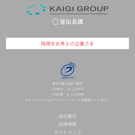
採用をお考えの企業さま
厚生労働大臣許可番号
人材紹介 13-ユ-040475
人材派遣 派 13-040596
マスメディアンはプライバシーマークを取得しています。
会社案内
採用情報
サイトマップ