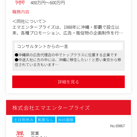
年収例
400万円～600万円
・広告配信（Google/Yahoo/Meta/LINE/TikTok/Tverなど）
・タグ設計・設定、GTM管理、GA4分析
職務内容
・LP改善、A/Bテスト（Google Optimize）
・広告クリエイティブのディレクション
＜同社について＞
分析・改善提案
エマエンタープライズは、1988年に沖縄・那覇で設立以
・データポータルなどを活用したレポーティング
来、各種プロモーション、広告・販促物の企画制作を行う
・ヒートマップなどによるCVR改善提案
総合広告会社として成長してきました。
・CRM/MA/SEO/コンテンツ施策の統合提案
沖縄県の広告代理店の中でトップクラスに位置する企業で
コンサルタントからの一言
す。
●沖縄県の広告代理店の中でトップクラスに位置する企業です
■運用型広告の取扱い媒体
●中途入社に方の中には、沖縄に移住したい！と思い東京から移
Yahoo!検索広告、Yahoo!ディスプレイ広告（YDN）、Goog
＜お任せするお仕事について＞
住されている方もいます
le検索広告、Googleディスプレイ広告、Google動画広告
・企業や団体、自治体などの広告、キャンペーン全体のク
●単なる発注業者ではなく、大手企業や地元企業のパートナーと
（YouTube広告）、Googleショッピング広告、Meta広告、
リエイティブディレクション
して業務に取り組むことが可能です
Instagram広告、X広告(旧Twitter広告)、TikTok広告
詳細を見る
LINE広告、Tver広告 他
＜クライアントについて＞
オリオンビール、au沖縄セルラー、沖縄明治乳業などの大
■環境
手企業、
同社はフラットな組織で円滑に議論ができる環境です。ビ
琉球新報社などの地元企業の他、沖縄県をメインに行政か
株式会社エマエンタープライズ
ジネスチャットはslackを活用し、媒体情報をリリースする
らの依頼もあります。
チャンネル・解決策を募るチャンネル・余談だけ話すため
沖縄を中心に観光業界や地域発展にも貢献する広告を作成
のチャンネル等を設け、目的別にコミュニケーションを気
しています。
土日祝休み
転勤なし
Web面接
軽に行えるように心がけています。
No.69867
業界はメーカー、通信、エネルギー、飲食、ホテル、不動
職種
営業