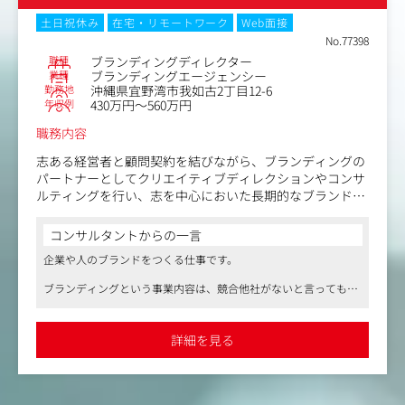
オリオンビール、au沖縄セルラー、沖縄明治乳業などの大
手企業、
土日祝休み
在宅・リモートワーク
Web面接
琉球新報社などの地元企業の他、沖縄県をメインに行政か
No.77398
らの依頼もあります。
職種
ブランディングディレクター
沖縄を中心に観光業界や地域発展にも貢献する広告を作成
業種
ブランディングエージェンシー
勤務地
沖縄県宜野湾市我如古2丁目12-6
しています。
年収例
430万円～560万円
業界はメーカー、通信、エネルギー、飲食、ホテル、不動
職務内容
産など様々です。
志ある経営者と顧問契約を結びながら、ブランディングの
＜同業他社と比較した際の同社の強み＞
パートナーとしてクリエイティブディレクションやコンサ
一つの広告会社ではなく、クライアントのパートナーとし
ルティングを行い、志を中心においた長期的なブランドづ
て活動しています。
くりに伴走します。
単なる発注業者ではなくクライアントと一心同体となり、
コンサルタントからの一言
依頼を受けるだけでなく企業のために提案を行い、企業の
＜具体的には＞
企業や人のブランドをつくる仕事です。
成長に貢献しています。
●STEP１
経営陣と定期的にセッションを行い、企業のアイデンティ
ブランディングという事業内容は、競合他社がないと言っても良
【変更の範囲】無
ティを抽出。ミッション・ビジョン・バリュー・スピリッ
いほど、独自の仕事領域となっています。この仕事には、既存の
トとして言語化し、VIやロゴなどのビジュアルに落とし込
常識の枠にとらわれない成長や学びが溢れています。
みます。
詳細を見る
仕事や人生を意味あるものにしたい、一生懸命に取り組みたいと
いう思いがある方は、フィットする会社・社風だと思います。
●STEP２
継続的にブランディングアドバイザーとして伴走しなが
ら、カスタマ・インナー・採用などの各領域におけるブラ