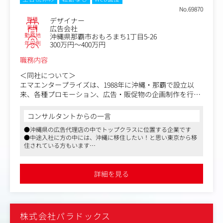
沖縄を中心に観光業界や地域発展にも貢献する広告を作成
No.69870
しています。
職種
デザイナー
業種
広告会社
勤務地
沖縄県那覇市おもろまち1丁目5-26
業界はメーカー、通信、エネルギー、飲食、ホテル、不動
年収例
300万円～400万円
産など様々です。
職務内容
＜同業他社と比較した際の同社の強み＞
一つの広告会社ではなく、クライアントのパートナーとし
＜同社について＞
て活動しています。
エマエンタープライズは、1988年に沖縄・那覇で設立以
単なる発注業者ではなくクライアントと一心同体となり、
来、各種プロモーション、広告・販促物の企画制作を行う
依頼を受けるだけでなく企業のために提案を行い、企業の
総合広告会社として成長してきました。
成長に貢献しています。
沖縄県の広告代理店の中でトップクラスに位置する企業で
コンサルタントからの一言
す。
●沖縄県の広告代理店の中でトップクラスに位置する企業です
【変更の範囲】無
●中途入社に方の中には、沖縄に移住したい！と思い東京から移
＜お任せするお仕事について＞
住されている方もいます
・広告・セールスプロモーション、デジタルプロモーショ
●単なる発注業者ではなく、大手企業や地元企業のパートナーと
ン、イベント等のデザイン業務
して業務に取り組むことが可能です
・企業や団体、自治体などのブランディングのためのデザ
詳細を見る
イン業務
・ロゴ制作
・パッケージ制作など
株式会社パラドックス
＜クライアントについて＞