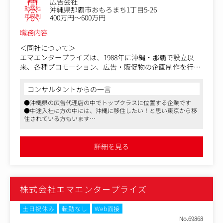
産など様々です。
業種
広告会社
勤務地
沖縄県那覇市おもろまち1丁目5-26
年収例
400万円～600万円
＜同業他社と比較した際の同社の強み＞
一つの広告会社ではなく、クライアントのパートナーとし
職務内容
て活動しています。
単なる発注業者ではなくクライアントと一心同体となり、
＜同社について＞
依頼を受けるだけでなく企業のために提案を行い、企業の
エマエンタープライズは、1988年に沖縄・那覇で設立以
成長に貢献しています。
来、各種プロモーション、広告・販促物の企画制作を行う
総合広告会社として成長してきました。
【変更の範囲】無
沖縄県の広告代理店の中でトップクラスに位置する企業で
コンサルタントからの一言
す。
●沖縄県の広告代理店の中でトップクラスに位置する企業です
●中途入社に方の中には、沖縄に移住したい！と思い東京から移
＜お任せするお仕事について＞
住されている方もいます
・クライアントの抱える課題を見つけ、広告やプロモーシ
●単なる発注業者ではなく、大手企業や地元企業のパートナーと
ョンによる解決策を実現
して業務に取り組むことが可能です
・クライアントとクリエイターと企業の間に立ち、広告制
詳細を見る
作の舵取り
・CM・制作物やプロモーションの運営に関わるスタッフ
のまとめ
・媒体セールス・進行管理
株式会社エマエンタープライズ
＜クライアントについて＞
オリオンビール、au沖縄セルラー、沖縄明治乳業などの大
土日祝休み
転勤なし
Web面接
手企業、
No.69868