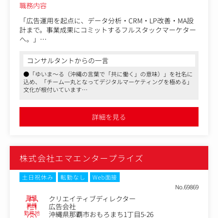
職務内容
「広告運用を起点に、データ分析・CRM・LP改善・MA設
計まで。事業成果にコミットするフルスタックマーケター
へ。」
同社のクライアントは、リスティング広告やMeta広告など
の運用型広告の運用から取引に入るケースが大半です。そ
コンサルタントからの一言
のため、まずは自立してそのパフォーマンスを最大化でき
●「ゆいま～る（沖縄の言葉で「共に働く」の意味）」を社名に
る人材であることが必須です。
込め、「チーム一丸となってデジタルマーケティングを極める」
そしてその成果をより一層拡大するために、運用型広告以
文化が根付いています
外の領域の知識・ノウハウが必要となってまいります。そ
●毎年新卒社員も採用し、社員を育てる文化もあり、得意分野を
れを、社内の別メンバーや、社外の専門家から調達をして
持つメンバー同士が互いに補完しあい、成果に向かって協働する
補充しますので、より広範囲な守備範囲を獲得していただ
環境が魅力です
詳細を見る
●代表含め物腰の柔らかい方々が多く、上下関係にとらわれず、
くことが可能です。
誰もが意見を発信しやすい環境。Slackでは雑談から技術共有まで
広告運用（リスティング、SNS）にとどまらず、CRMやCD
活発にやりとりされ、拠点間の壁も感じさせない一体感がありま
P構築、Web制作、LP改善、MA導入支援、デザインなど、
す
多彩なマーケティング手法を横断的に学べます。
株式会社エマエンタープライズ
■具体的には
戦略設計・顧客折衝
土日祝休み
転勤なし
Web面接
・クライアント課題のヒアリングと目標設定
No.69869
・施策立案とシミュレーション作成
職種
クリエイティブディレクター
・全体マーケティング戦略の企画・実行
業種
広告会社
勤務地
沖縄県那覇市おもろまち1丁目5-26
運用実務・ディレクション