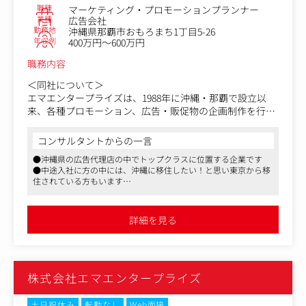
琉球新報社などの地元企業の他、沖縄県をメインに行政か
職種
マーケティング・プロモーションプランナー
らの依頼もあります。
業種
広告会社
勤務地
沖縄県那覇市おもろまち1丁目5-26
沖縄を中心に観光業界や地域発展にも貢献する広告を作成
年収例
400万円～600万円
しています。
職務内容
業界はメーカー、通信、エネルギー、飲食、ホテル、不動
産など様々です。
＜同社について＞
エマエンタープライズは、1988年に沖縄・那覇で設立以
＜同業他社と比較した際の同社の強み＞
来、各種プロモーション、広告・販促物の企画制作を行う
一つの広告会社ではなく、クライアントのパートナーとし
総合広告会社として成長してきました。
て活動しています。
沖縄県の広告代理店の中でトップクラスに位置する企業で
コンサルタントからの一言
単なる発注業者ではなくクライアントと一心同体となり、
す。
●沖縄県の広告代理店の中でトップクラスに位置する企業です
依頼を受けるだけでなく企業のために提案を行い、企業の
●中途入社に方の中には、沖縄に移住したい！と思い東京から移
成長に貢献しています。
＜お任せするお仕事について＞
住されている方もいます
・広告・セールスプロモーション、デジタルプロモーショ
●単なる発注業者ではなく、大手企業や地元企業のパートナーと
【変更の範囲】無
ン、イベント等のプランニング業務
して業務に取り組むことが可能です
・企業や団体、自治体などの調査や広報業務のプランニン
詳細を見る
グ業務
＜クライアントについて＞
オリオンビール、au沖縄セルラー、沖縄明治乳業などの大
株式会社エマエンタープライズ
手企業、
琉球新報社などの地元企業の他、沖縄県をメインに行政か
らの依頼もあります。
土日祝休み
転勤なし
Web面接