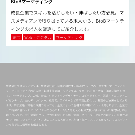
BtoBマーケティング
成長企業でスキルを活かしたい・伸ばしたい方必見。マ
スメディアンで取り扱っている求人から、BtoBマーケテ
ィングの求人を厳選してご紹介します。
東京
Web・デジタル
マーケティング
株式会社マスメディアンは、株式会社宣伝会議と構成するKAIGIグループの一員です。マーケティン
グ・クリエイティブの求人数・転職支援実績トップクラス。東京・名古屋・大阪・福岡に拠点を持
ち、マーケティング、広報、宣伝、グラフィックデザイナー、コピーライター、営業・アカウントエ
グゼクティブ、Webディレクター、編集者、ライターなど専門職に特化し、転職のご支援をしており
ます。同じ業種・職種の採用であっても、企業によって重視する採用ポイントは異なります。企業ご
との特徴に合わせたアドバイスができるのも、6万人を超える転職支援実績から培った専門特化の転
職ノウハウと、宣伝会議のグループ力を駆使した人脈・情報・ネットワークがあればこそ。企業が選
考で注目しているポイントや、過去にどんな人がプラス評価・採用されているかなど、マスメディア
ンならではの情報をお伝えします。