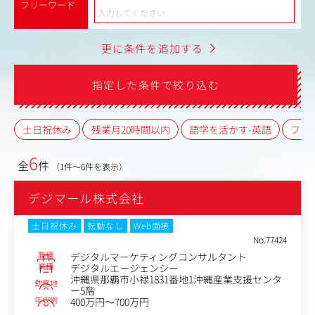
フリーワード
更に条件を追加する
指定した条件で絞り込む
土日祝休み
残業月20時間以内
語学を活かす-英語
フレ
6
全
件
（1件～6件を表示）
デジマール株式会社
土日祝休み
転勤なし
Web面接
No.77424
職種
デジタルマーケティングコンサルタント
業種
デジタルエージェンシー
沖縄県那覇市小禄1831番地1沖縄産業支援センタ
勤務地
ー5階
年収例
400万円～700万円