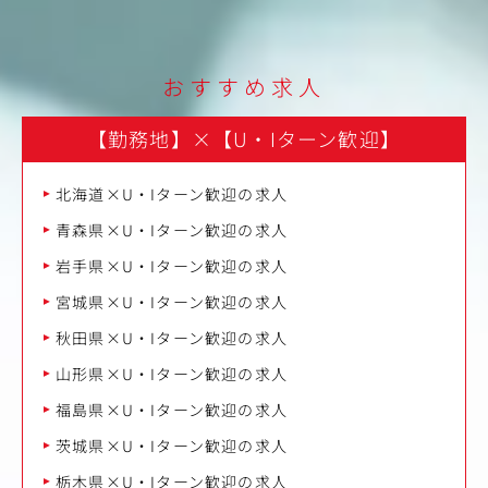
ンド戦略を立案します。
●STEP３
立案した戦略を実行するために、企画・アイデアの力を活
おすすめ求人
かして、さまざまなコミュニケーション設計やクリエイテ
ィブ制作を行います。
【勤務地】
×
【U・Iターン歓迎】
●STEP４
独自で開発した組織診断サーベイ（同志サーベイ）を活用
北海道×U・Iターン歓迎の求人
しながら定点観測を行い、設定した成果目標が達成される
まで、継続的に施策を実施します。
青森県×U・Iターン歓迎の求人
＜職種・働き方について＞
岩手県×U・Iターン歓迎の求人
全員がディレクターとしてクライアントと向き合います。
宮城県×U・Iターン歓迎の求人
ディレクターが中心となり、社内・社外の垣根を超えたチ
ームをつくり、それぞれの強みを活かしながら、クライア
秋田県×U・Iターン歓迎の求人
ントとの信頼構築、課題の抽出、コンセプト設計、企画立
案や提案、クリエイティブディレクション、コピーライテ
山形県×U・Iターン歓迎の求人
ィング、デザイン、プロジェクトマネジメント、予算管理
など幅広く行い、経営にインパクトをもたらすブランディ
福島県×U・Iターン歓迎の求人
ングを行います。
茨城県×U・Iターン歓迎の求人
【仕事内容（変更の範囲）】会社の定める業務
栃木県×U・Iターン歓迎の求人