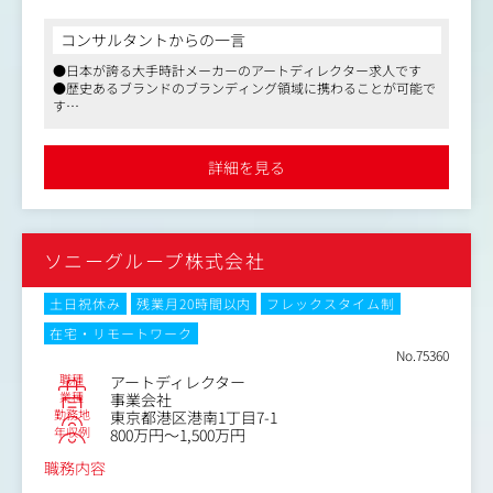
製品のブランディング領域、セールスプロモーション領域
のクリエイティブを担っていただく想定のポジションです
コンサルタントからの一言
（プロダクトデザインは別部署で担っています）。デザイ
●日本が誇る大手時計メーカーのアートディレクター求人です
ナーおよびアートディレクターの方が複数在籍しており、
●歴史あるブランドのブランディング領域に携わることが可能で
社内で制作を進める体制を整えています。
す
●残業代全額支給、残業時間も少なく働きやすい環境です
本ポジションではグランドセイコーを中心に幅広いブラン
ドをご担当いただく予定です。
詳細を見る
ソニーグループ株式会社
土日祝休み
残業月20時間以内
フレックスタイム制
在宅・リモートワーク
No.75360
職種
アートディレクター
業種
事業会社
勤務地
東京都港区港南1丁目7-1
年収例
800万円～1,500万円
職務内容