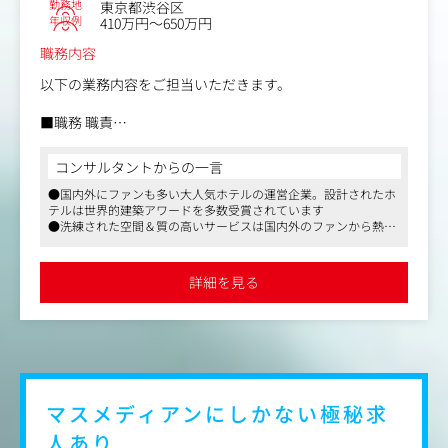
勤務地
東京都渋谷区
・デザイナーの育成・評価
年収例
410万円～650万円
＜制作例＞
職務内容
・LP：https://eyebrows-lime.com/
・LP：https://limepilates.holy.jp/lp/lp/
以下の業務内容をご担当いただきます。
・ホットペッパー（クーポン画像）：https://beauty.hotp
epper.jp/kr/slnH000721131/coupon/
■職務 職責
・グラフィックデザイン全般（ロゴ、パッケージ、イベン
＜ポジションの魅力＞
ト制作物、ビジュアル制作等）
コンサルタントからの一言
・デザイン組織の責任者として、ブランドのビジュアル基
-写真の補正/トリミング/各所納品
●国内外にファンも多い大人気ホテルの運営企業。設計されたホ
盤を言語化・標準化する経験を積める
-既存制作物における情報入れ替え（メニューPOP/営業資
テルは世界的建築アワードを多数受賞されています
・複数事業のデザインディレクションを横断的に担い、AD
料/名刺など）
●洗練された空間＆質の高いサービスは国内外のファンから熱烈
としての視野と裁量が広がる
-新規制作物におけるデザイン業務アシスト（情報入込み/
に支持されています
・自身の制作も継続しながらマネジメントを担う、実務と
入稿作業/CS&レーザー作業など)
●繁忙期を除き、ワークライフバランスも整っております
組織づくりを両立できる環境がある
・撮影業務アシスト（香盤表入込み/各所予約・連絡/撮影
詳細を見る
・フルフレックス制（コアタイム無し）・試用期間無し
準備)
で、即日から責任ある役割を担える
・郵送物/サンプル手配・受け取り
＜詳しく知りたい方はこちら！＞
代表密着動画：https://youtu.be/FUv1RVspDYg?si=HLFHjK
5U3UEd0qbm
株式会社Limeについて：https://youtu.be/swubuNR9LgQ
マスメディアンにしかない
極秘求
同社デザイナー対談動画：https://youtu.be/1NcfZslss44
人あり