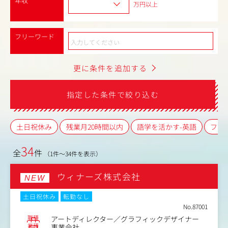
年収
万円以上
フリーワード
更に条件を追加する
指定した条件で絞り込む
土日祝休み
残業月20時間以内
語学を活かす-英語
フレ
34
全
件
（1件～34件を表示）
ウィナーズ株式会社
NEW
土日祝休み
転勤なし
No.87001
職種
アートディレクター／グラフィックデザイナー
業種
事業会社