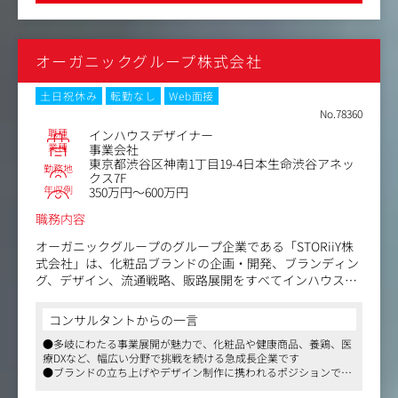
世界観を統括しながらクリエイティブ戦略をリードできる
アートディレクターを募集中です。
オーガニックグループ株式会社
ご入社いただく方には、ブランドイメージ設計・演出、デ
ザインガバナンス、企画部門・マーケティング部門との連
携、ディレクションなどを担っていただき、STORiiYのブ
土日祝休み
転勤なし
Web面接
ランド価値をさらなる高みへ導く役割を期待します。
No.78360
職種
インハウスデザイナー
＜具体的には＞
業種
事業会社
東京都渋谷区神南1丁目19-4日本生命渋谷アネッ
以下いずれか、または複数をリード・実務として担ってい
勤務地
クス7F
ただきます。
年収例
350万円～600万円
・ブランドビジュアル設計
・パッケージデザイン、ラベル・ボトルにおけるアートデ
職務内容
ィレクション
オーガニックグループのグループ企業である「STORiiY株
・プロモーション施策のクリエイティブコンセプト立案、
式会社」は、化粧品ブランドの企画・開発、ブランディン
ビジュアル表現設計
グ、デザイン、流通戦略、販路展開をすべてインハウスで
・撮影ディレクション（スタイリング、クリエイティブ指
手掛ける化粧品メーカーです。さらに、グループのインフ
示、撮影ディレクション）
ラやノウハウを活かし、オンライン・オフライン統合マー
・デザイン制作チーム（社内／外部）および外部制作会社
コンサルタントからの一言
ケティング支援も展開しています。
との連携
●多岐にわたる事業展開が魅力で、化粧品や健康商品、養鶏、医
「いい仲間と いい仕事をし いい会社をつくる」を理念と
・ブランド表現品質管理・統一性チェック
療DXなど、幅広い分野で挑戦を続ける急成長企業です
し、社内外をリスペクトしながら挑戦を続ける環境を大切
・新ブランド／新商品のデザインレビュー・ディレクショ
●ブランドの立ち上げやデザイン制作に携われるポジションで
にしています。
ン
す。グラフィックからWebまで幅広いスキルを磨き、消費者に魅