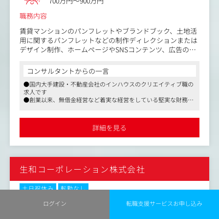
700万円～900万円
職務内容
賃貸マンションのパンフレットやブランドブック、土地活
用に関するパンフレットなどの制作ディレクションまたは
デザイン制作、ホームページやSNSコンテンツ、広告の制
作などからまずは担当していただきます。
会社の更なる成長の一躍を担う広告・販促関連全般を担う
コンサルタントからの一言
中核メンバー候補として入社していただき、テレビCMの
●国内大手建設・不動産会社のインハウスのクリエイティブ職の
企画・制作ディレクションから企業ブランディング、デジ
求人です
タルマーケティングなどへと、クリエイティブの枠にとら
●創業以来、無借金経営など着実な経営をしている堅実な財務体
われず業務範囲を広げ、ご活躍されることを期待しており
制です
ます。
●残業時間も少なく、また裁量をもって仕事に取り組むことがで
きます
詳細を見る
生和コーポレーション株式会社
土日祝休み
転勤なし
No.86340
ログイン
転職支援サービスお申し込み
職種
グラフィックデザイナー
業種
事業会社