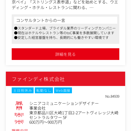
・2D/UI実装：UIデザインからUnity上でのレイアウト構
京ベイ」「ストリングス表参道」などを始めとする、ウエ
築・実装
ディング・ホテル・レストランに関わる、
・3D周りの実装：モデルのインポート、マテリアルの設
カタログ・ツール・ポスターなどのデザインを「アートデ
定・調整
ィレクター兼グラフィックデザイナー」としてご担当いた
コンサルタントからの一言
・演出・絵作り：アニメーション、パーティクル（VFX）
だくポジションです。
●スタンダード上場、ブライダル業界のリーディングカンパニー
を用いたリッチな視覚表現の構築
●現在はホテルやレストラン等のtoC事業を多数展開しています
3、Steamストア・マーケティング素材制作：Capsule画像
〈デザイン領域について〉
●安定した経営基盤を持ち、長期的にも働きやすい環境です
（メインビジュアル）、ヘッダー、PV素材、SNS用クリエ
●カタログ
イティブの制作
●チラシ
4、アートディレクション（スキルに応じて）：品質管
●販促ツール
詳細を見る
理、世界観の統一、外部パートナーへの指示出し・折衝
●ポスター
●サイネージ
●メニュー
●商品パッケージ
ファインディ株式会社
●SNS広告 など
グラフィックを中心に幅広いデザイン、ディレクションに
土日祝休み
転勤なし
Web面接
携わっていただく想定です。
No.84939
グループ全体のクリエイティブに携わることのできるポジ
職種
シニアコミュニケーションデザイナー
ションです。
業種
事業会社
東京都品川区大崎1丁目2-2アートヴィレッジ大崎
勤務地
セントラルタワー 5F
年収例
600万円～900万円
職務内容