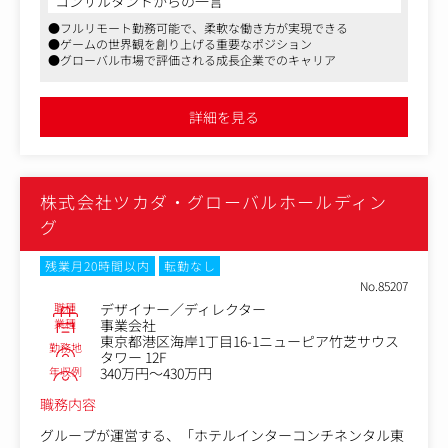
コンサルタントからの一言
・デザインチームメンバーマネジメント業務
開発チームは、各々が専門性を持ち、裁量を持って動く落
●フルリモート勤務可能で、柔軟な働き方が実現できる
ち着いた環境です。お互いをリスペクトしながら、ゲーム
●ゲームの世界観を創り上げる重要なポジション
のクオリティ追求に集中して取り組んでいます。
●グローバル市場で評価される成長企業でのキャリア
本ポジションでは、新規タイトルの軸となる「ビジュアル
コンセプト」の立案から、Unityを用いたゲーム内への実
詳細を見る
装までを包括的にお任せします。また、Steamストア用の
マーケティング素材の制作にも携わっていただき、ゲーム
の世界観を世界中のユーザーへ届ける役割も担っていただ
きます。
株式会社ツカダ・グローバルホールディン
新規事業の立ち上げフェーズにおいて、初期構想から実機
グ
での表現まで一貫して携わることができるポジションで
す。落ち着いたプロフェッショナルな環境で、ご自身のス
残業月20時間以内
転勤なし
キルを存分に発揮して制作に向き合いたい方をお待ちして
No.85207
おります。
職種
デザイナー／ディレクター
【具体的な業務内容】
業種
事業会社
企画段階から参画し、以下の業務を横断的に担当していた
東京都港区海岸1丁目16-1ニューピア竹芝サウス
勤務地
だきます。
タワー 12F
年収例
340万円～430万円
1、世界観・コンセプト設計：ゲームの核となるビジュア
ルコンセプトの立案、トーン＆マナーの策定、コンセプト
職務内容
アートの制作
2、Unityを用いた実機実装：
グループが運営する、「ホテルインターコンチネンタル東