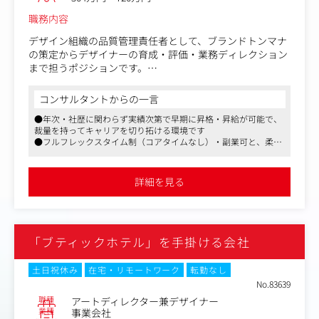
ィの全接点で届けること、
本ポジションで、上流から方針を決め、周囲を巻き込みな
職務内容
がら「ブランド体験として一本の線にする」ことに挑戦し
たい方を募集します。
デザイン組織の品質管理責任者として、ブランドトンマナ
の策定からデザイナーの育成・評価・業務ディレクション
■業務内容
まで担うポジションです。
まずは特定サービスの専属リードコミュニケーションデザ
自身での制作も担いながら、組織全体のデザイン品質を高
イナーとして、事業責任者やマーケター、営業、エンジニ
めます。
コンサルタントからの一言
アとコミュニケーションを取りながらクリエイティブ戦略
●年次・社歴に関わらず実績次第で早期に昇格・昇給が可能で、
の策定から実行まで携わっていただきます。
★同社展開サービス一覧★
裁量を持ってキャリアを切り拓ける環境です
また、将来的には、新規事業のブランディング戦略や、広
・眉毛/まつ毛パーマ専門店「most eyes」：https://eyebr
●フルフレックスタイム制（コアタイムなし）・副業可と、柔軟
報や全社総会などのコーポレートブランディング領域もお
ows-lime.com/
な働き方ができる条件が整っています
任せする予定です。
・Hi-UP・ハーブピーリング専門店「LIME」：https://ww
●眉毛サロン無料施術、ジム支援など、美容・健康面の福利厚生
※下記業務を遂行するにあたり、必要に応じてAIを用いる
w.herbalpeeling-lime.com/
が充実しており、働きながら自分磨きができる環境です
詳細を見る
ことを想定しています。
・ピラティススタイジオ「LIME」：https://lime-pilates.c
om/
〈業務例〉
・D2C事業「SAKURA GLOW」：https://sakura-glow.jp/sh
・事業責任者やマーケター、経営陣・広報と連携したクリ
op
「ブティックホテル」を手掛ける会社
エイティブ戦略の策定・意思決定
・マーケティング施策（広告、SNS、イベント等）のプラ
＜具体的な業務内容＞
ンニング・デザイン制作・ディレクション
・各事業部からのデザイン依頼のヒアリングと整理
土日祝休み
在宅・リモートワーク
転勤なし
・各サービスのタッチポイントを横断した、サービス全体
・ブランドトンマナの策定・提案
No.83639
のトータルコミュニケーションのディレクション
・デザイナーへの業務振り分けとフィードバック・承認
職種
アートディレクター兼デザイナー
・デザインルールの標準化・言語化
業種
事業会社