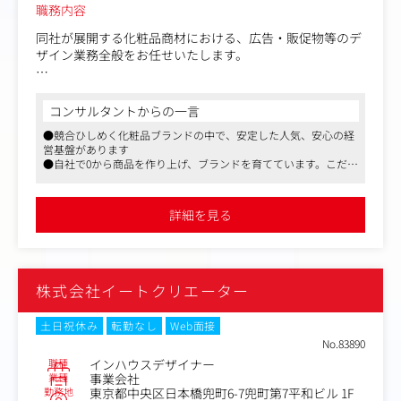
職務内容
同社が展開する化粧品商材における、広告・販促物等のデ
ザイン業務全般をお任せいたします。
パッケージ、ディスプレイ、販促ツール、雑誌掲載、Web
サイト、バナー、LP等、商品開発の初期段階から商品リリ
コンサルタントからの一言
ース、発売後まで一連の過程で求められるあらゆるデザイ
●競合ひしめく化粧品ブランドの中で、安定した人気、安心の経
ン案件をお任せします。
営基盤があります
●自社で0から商品を作り上げ、ブランドを育てています。こだわ
同社ではデザインの外部発注を一切行わず、全てのクリエ
りのある商品を多くの人に知ってもらうべく、デザイナーを募集
イティブ業務を社内のデザイナーが担当しています。
します
デザイナーの方には、商品開発担当者と二人三脚で、コン
●2024年に新オフィスに移転し、テラスやカフェ空間等の設備も
詳細を見る
充実。開放感のあるオフィスです
セプトメイキングやマーケティング戦略など、企画段階か
らデザインへの落とし込み、製品発売後の販促企画まで一
貫して携わっていただきます。
（企画・ディレクションだけではなく、自らデザイン、フ
株式会社イートクリエーター
ィニッシュワークまで担当します）
また、現在6名体制の組織となりますが、ご経験に応じて
土日祝休み
転勤なし
Web面接
ディレクションや制作物のクオリティチェック等も行って
No.83890
いただく想定です。
職種
インハウスデザイナー
業種
事業会社
勤務地
東京都中央区日本橋兜町6-7兜町第7平和ビル 1F
商品の企画段階から深くかかわり、発売後も商品を育てて