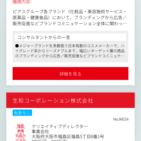
職務内容
ピアスグループ各ブランド（化粧品・美容施術サービス・
医薬品・健康食品）において、ブランディングから広告／
販売促進などブランドコミニュケーション全体に関わって
いただきます。
将来的に、パッケージデザインやショップデザインのディ
コンサルタントからの一言
レクションもお任せできるディレクター思考の人材を求め
●メジャーブランドを多数扱う日本有数のコスメメーカーで、ハ
ています。
イグレード系からリーズナブルまで、幅広いターゲット層の商品
のブランディングから広告／販売促進などブランドコミニュケー
ション全体に関わることができます
●社内にクリエイターが多数在籍しておりますので、近いバック
グラウンドの方同士で連携しながら、業務を進めていっていただ
詳細を見る
けます
●家族手当などの福利厚生はもちろん、残業少なめ、相当数の産
休・育休実績など、長期的なキャリアを形成しやすい環境があり
ます
生和コーポレーション株式会社
転勤なし
No.84214
職種
クリエイティブディレクター
業種
事業会社
勤務地
大阪府大阪市福島区福島5丁目8番1号
年収例