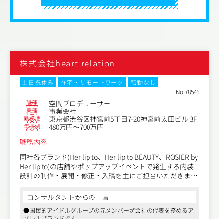
株式会社heart relation
土日祝休み
在宅・リモートワーク
転勤なし
No.78546
職種
空間プロデューサー
業種
事業会社
勤務地
東京都渋谷区神宮前5丁目7-20神宮前太田ビル 3F
年収例
480万円～700万円
職務内容
同社各ブランド(Her lip to、Her lip to BEAUTY、ROSIER by
Her lip to)の店舗やポップアップイベントで発生する内装
設計の制作・展開・修正・入稿を主にご担当いただきま
す。
コンサルタントからの一言
プロデューサーとしてデザイナーと連携しながら「ただ指
●国民的アイドルグループの元メンバーが会社の代表を務めるア
示を受けて描く」のではなく、自分のアイデアを提案し、
パレルブランドです