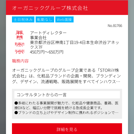
押さえたアウトプットにてブランドの魅力を伝えていただ
オーガニックグループ株式会社
きます。
入社後はご経験・スキルに応じてフレキシブルにチーム編
土日祝休み
転勤なし
Web面接
成しながら業務をお任せする予定です。
No.81766
職種
アートディレクター
【仕事内容（変更の範囲）】会社の定める業務
業種
事業会社
東京都渋谷区神南1丁目19-4日本生命渋谷アネッ
勤務地
クス7F
年収例
450万円～650万円
職務内容
オーガニックグループのグループ企業である「STORiiY株
式会社」は、化粧品ブランドの企画・開発、ブランディン
グ、デザイン、流通戦略、販路展開をすべてインハウスで
手掛ける化粧品メーカーです。さらに、グループのインフ
ラやノウハウを活かし、オンライン・オフライン統合マー
コンサルタントからの一言
ケティング支援も展開しています。
●多岐にわたる事業展開が魅力で、化粧品や健康商品、養鶏、医
「いい仲間と いい仕事をし いい会社をつくる」を理念と
療DXなど、幅広い分野で挑戦を続ける急成長企業です。
し、社内外をリスペクトしながら挑戦を続ける環境を大切
●ブランドの立ち上げやデザイン制作に携われるポジションで
にしています。
す。グラフィックからWebまで幅広いスキルを磨き、消費者に魅
力を伝える重要な役割を担えます。
近年、自社ブランドの拡充や新規ライン展開、デジタルと
●スピード感ある環境で、社員の自己評価を重視した年俸決定や
詳細を見る
勉強会支援制度など、成長を後押しする仕組みが整っています。
リアルを横断するプロモーション強化に伴い、ブランドの