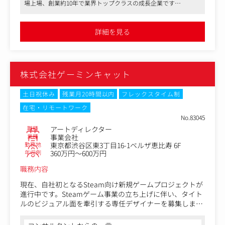
場上場、創業約10年で業界トップクラスの成長企業です
をしていましたが、事業拡大に伴うアウトプット増に耐え
●アートディレクターとして、会社のカルチャーや事業背景を誰
うる組織的なアートディレクション体制へと進化させるた
よりも深く理解し、一貫した「ワンキャリアらしさ」を社内外に
め、その一翼を担う中核メンバーとしてジョインしていた
伝播・浸透させていくポジションです
詳細を見る
●フレックスタイム制導入。「くるみん認定」取得など働きやす
だきます。
い環境です
＜具体的な業務内容＞
・事業部・コーポレートの案件相談に関する窓口業務
株式会社ゲーミンキャット
・全社クリエイティブのクオリティ管理および進行管理
（フィードバックとクオリティ担保）
- 社内デザイナーの制作アートディレクション
土日祝休み
残業月20時間以内
フレックスタイム制
- 外部ベンダーとの制作アートディレクション
在宅・リモートワーク
No.83045
＜具体の制作例＞
職種
アートディレクター
採用広報、社内エンゲージメント施策関連、ToB/ToCマー
業種
事業会社
ケティング関連（展示会、ノベルティ）、全社プロジェク
勤務地
東京都渋谷区東3丁目16-1ベルザ恵比寿 6F
トイベントなど、多岐にわたる定常・特殊案件の品質チェ
年収例
360万円～600万円
ック、ディレクション
職務内容
・確立されたデザインシステムや型に基づき、外部ベンダ
現在、自社初となるSteam向け新規ゲームプロジェクトが
ーが行うバナーやスライド等の量産・展開スピードの管理
進行中です。Steamゲーム事業の立ち上げに伴い、タイト
ルのビジュアル面を牽引する専任デザイナーを募集しま
・ブランドガイドラインの運用・審査会の実施サポート
す。