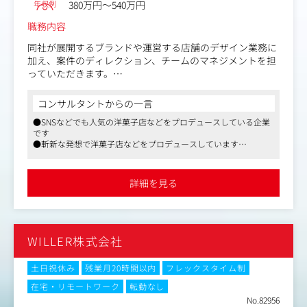
年収例
380万円～540万円
いくことができる『ものづくり』の醍醐味が味わえるやり
がいある環境です。
職務内容
即戦力として、デザイン課の中核を担っていただける方を
求めています。
同社が展開するブランドや運営する店舗のデザイン業務に
加え、案件のディレクション、チームのマネジメントを担
っていただきます。
パティシエやディレクターと共にブランドのコンセプト設
計の部分から携わることが出来ます。
コンサルタントからの一言
ease等の多様なメニューのパッケージデザインなど、クリ
●SNSなどでも人気の洋菓子店などをプロデュースしている企業
エイティブな制作が可能です。
です
●斬新な発想で洋菓子店などをプロデュースしています
〈主な制作物〉
●インハウスデザイナーとして同社が手がけるブランドのコンセ
ブランドのネーミング、ロゴマーク、トンマナ策定など、
プト設計から携わることが可能です
より上流の部分に携わっていただくこともございます。
詳細を見る
プロジェクトの要件定義段階から参画いただき、社内のシ
ェフやプロジェクトマネージャー、関係会社も巻き込んだ
最上流から案件に携わることが可能です。
また、作って終わりの環境ではなく、作った後の成果や反
WILLER株式会社
応を踏まえて、携わり続けることが可能です。
商品パッケージ全般 制作、外装 ギフトボックス、個包装
土日祝休み
残業月20時間以内
フレックスタイム制
等、ショッパー、ブランド リーフレット、ショップカー
在宅・リモートワーク
転勤なし
ド、名刺、プライスカード、店頭ポスター、ブランドサイ
No.82956