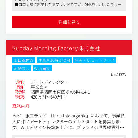
事業部とともに「空間をつくっていく」醍醐味が味わえま
●コロナ禍に創業した同ブランドですが、SNSを活用したブラン
す。
ディングにより世界観に共感するファンを増やし、右肩上がりの
成長を続けています
【主な業務の流れ】
●ブランドに誇りを持って働いている社員が多く在籍しており、
詳細を見る
裁量権のある環境です
●打ち合わせ
「どんな空間にしたいのか？」をブランドマネージャーや
事業部のメンバーにヒアリングし、要望の背景までくみ取
ります。
Sunday Morning Factory株式会社
●現地調査
事業部担当とともに現場へ足を運び、寸法や既存設備、導
線、採光などの条件を確認。
土日祝休み
残業月20時間以内
在宅・リモートワーク
●図面展開
転勤なし
Web面接
現地調査や打ち合わせ内容をもとに、デザイナーと連携し
No.81373
ながらを内装デザインを起こします。
職種
アートディレクター
●社内確認・調整
業種
事業会社
社内ミーティングで空間デザインの方向性を確認し、最終
勤務地
福岡県福岡市東区多の津4-14-1
調整します。
年収例
420万円～540万円
●入稿
職務内容
最終的に完成した実施図面を入稿し完了。
ベビー服ブランド「Haruulala organic」において、事業拡
大に伴いアートディレクターのアシスタントを募集しま
す。Webデザイン経験を土台に、ブランドの世界観設計か
らグラフィック、撮影、空間づくりまで幅広いクリエイテ