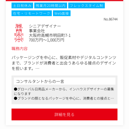
＜制作ツール＞
自社ECサイトでの販売はもちろんですが、現在はスーパー
土日祝休み
残業月20時間以内
フレックスタイム制
などリテール販売も行っておりますので、
在宅・リモートワーク
Web面接
オンラインとオフラインどちらの制作にも携わることが可
No.86744
能です。
職種
シニアデザイナー
業種
事業会社
・Web（バナー、LP、SNS画像など）
勤務地
大阪府高槻市明田町7-1
・グラフィック（POP、チラシなどの商品同梱物、パッケ
年収例
700万円～1,000万円
ージ、ロゴ）
職務内容
＜具体的には＞
パッケージングを中心に、販促素材やデジタルコンテンツ
・ブランドの世界観を体現するクリエイティブの企画・設
まで、ブランドが消費者と出会うあらゆる接点のデザイン
計・制作？
を担います。
・広告用のLP、バナーのディレクション？
・販促物デザイン（同梱物、店舗用POPなど）？
＜具体的な業務内容＞
コンサルタントからの一言
・社内他部署との連携（マーケティング・商品開発・CRM
○デザイン開発
など）？
●グローバル日用品メーカーから、インハウスデザイナーの募集
・GUMをはじめとするサンスターブランドのパッケージン
・業務フローやガイドラインの整備（Figma・Backlogベ
になります
グや販促素材のデザイン・制作
●ブランドの顔となるパッケージを中心に、消費者との接点とな
ース）
・明確で説得力のあるビジュアルプレゼンテーションを通
る領域の幅広いデザインを担っていただきます
じたデザインアイディアの提案
●世界中の人々の毎日の健康習慣に深く根ざしたブランドを展開
○チームワーク・プロジェクト推進
していて、グローバルプロジェクトに参画いただく機会もござい
詳細を見る
ます
・マーケティング・R&D・関連部門と連携しながら、ビジ
ネスの目的をデザインに落とし込む
・外部のデザイン会社や広告代理店とのやりとり・ディレ