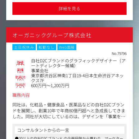
・他部署（企画、マーケティング、営業、EC、販路）との
力を伝える重要な役割を担えます
今回は自社ブランドおよび新規ライン展開に伴い、デザイ
●スピード感ある環境で、社員の自己評価を重視した年俸決定や
連携によるグローバル展開やチャネル横断表現の最適化
詳細を見る
勉強会支援制度など、成長を後押しする仕組みが整っています
ン制作力を強化するため、実務を担えるデザイナーを募集
・トレンドリサーチ、競合ブランド分析、表現領域のイン
中です。本ポジションは、ブランドの世界観を視覚的に形
スピレーション起点
づくり、消費者に魅力的に伝えるためのキープレイヤーと
・部下指導・育成（将来的にチームビルディングも含む）
なります。
オーガニックグループ株式会社
【仕事内容（変更の範囲）】会社の定める範囲
＜具体的な業務内容＞
・化粧品や美容関連商品のパッケージデザイン（ラベル、
土日祝休み
転勤なし
Web面接
容器、外箱など）
No.79796
・販促物（POP、リーフレット、店頭什器など）のデザイ
自社D2Cブランドのグラフィックデザイナー（ア
職種
ン制作
ートディレクター候補）
業種
事業会社
・Web／EC向けのビジュアル作成（バナー、SNS画像、広
東京都渋谷区神南1丁目19-4日本生命渋谷アネッ
告素材など）
勤務地
クス7F
・撮影に関わるデザイン補助、アートワーク作成
年収例
600万円～1,200万円
・ブランドガイドラインに沿ったデザイン展開と運用
・社内企画やマーケティング部門との連携によるデザイン
職務内容
制作
同社は、化粧品・健康食品・医薬品などの自社D2Cブラン
・外部パートナーとのやりとりや入稿データ管理
ドを展開し、創業10年で年商80億円超へと急成長してきま
した。同社が大切にしているのは、デザインを「事業を伸
＜ポジションの魅力＞
ばすための最前線の武器」として扱うこと。
・上記のとおり、グラフィック～Webまで広くご担当いた
マーケターとデザイナーが同じテーブルで企画から議論
だくため、様々な媒体のデザインスキルが身につきます
コンサルタントからの一言
し、コンセプト設計からパッケージ・LP・広告まで一貫し
・デザイン制作のスピードが向上できる環境です
●20以上の自社D2Cブランド の企画段階から携わり、マーケター