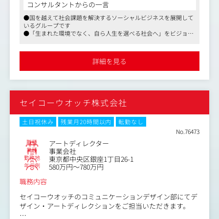
ィブに携われるポジションです。少人数チームだからこ
コンサルタントからの一言
そ、裁量を持って大きな仕事に挑戦でき、成長を実感でき
●国を越えて社会課題を解決するソーシャルビジネスを展開して
る環境があります。自分のスキルを会社のためだけでな
いるグループです
く、社会や子どもたちの未来に貢献するクリエイティブに
●「生まれた環境でなく、自ら人生を選べる社会へ」をビジョン
活かしたい方にぴったりの役割です。
に、バングラデシュに自社工場を構え、ベビー服ブランドを展開
し、現地の貧困解決や雇用創出に貢献しています
＜具体的には＞
●組織拡大中で変化が大きいベンチャー企業で、経営に近い立ち
詳細を見る
位置で就業可能。今後マネジメントや責任者を務めたい方には、
・広告/SNSクリエイティブの制作・ディレクション
キャリアアップにもつながる求人です
紙デジタル問わず、ブランドの世界観を表現するビジュ
アルの制作・ディレクションを担当
・撮影ディレクション
セイコーウオッチ株式会社
ロケハン、撮影現場/モデル手配、撮影現場での構成指
示、カメラマンとの連携など撮影工程のディレクション
・レタッチ・ビジュアル加工作業およびディレクション
土日祝休み
残業月20時間以内
転勤なし
実務未経験でも基本知識があれば可
No.76473
・キービジュアルの企画・デザイン
職種
アートディレクター
ブランドの核を捉えたキービジュアルの企画・制作
業種
事業会社
勤務地
東京都中央区銀座1丁目26-1
・Webデザイン
年収例
580万円～780万円
新商品発売に伴うWebデザイン業務全般
職務内容
セイコーウオッチのコミュニケーションデザイン部にてデ
ザイン・アートディレクションをご担当いただきます。