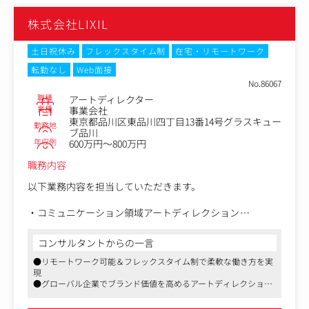
クションを担当する
株式会社LIXIL
・複数のプロジェクトを並行しながら、品質とスケジュー
ルを管理する
○ブランド開発と一貫性
土日祝休み
フレックスタイム制
在宅・リモートワーク
・デザイン業務と定期的なデザインレビューを通じたブラ
転勤なし
Web面接
ンドの継続的発展への貢献
No.86067
・グローバル市場全体にわたるブランドガイドラインおよ
職種
アートディレクター
びデザインシステムの継続的な整備・改善への参画
業種
事業会社
・海外地域を含めたチームと協力・連携し、グローバル基
東京都品川区東品川四丁目13番14号グラスキュー
勤務地
準とローカル市場ニーズのバランスを取りブランドデザイ
ブ品川
年収例
ンの統一感を高める
600万円～800万円
など
職務内容
以下業務内容を担当していただきます。
・コミュニケーション領域アートディレクション
-ブランド施策・キャンペーンのビジュアル開発、動画、
広告、イベントなどのアートディレクションや監修
コンサルタントからの一言
-ブランド価値を体現する、デジタル・フィジカルを横断
●リモートワーク可能＆フレックスタイム制で柔軟な働き方を実
したビジュアル言語の策定
現
・ガナバンス強化
●グローバル企業でブランド価値を高めるアートディレクション
-社内外メンバーの連携したガイドラインやデザインシス
を担当
テム開発、品質管理
●ダイバーシティを重視した先進的な企業文化