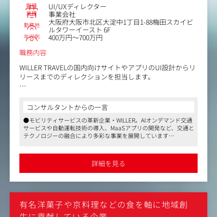
ト等
職種
UI/UXディレクター
業種
事業会社
また、既存店舗だけでなく、今後予定されている新規店舗
大阪府大阪市北区大淀中1丁目1-88梅田スカイビ
勤務地
のデザインにも携われます。
ルタワーイースト 6F
年収例
店舗の集客のためのアイデア提案も積極的に行える環境と
400万円～700万円
なっており、職種にとらわれず、全社でより良くするため
職務内容
に意見やアイデアを出し合っている環境です。
そのため、デザイナーとして企画・提案力などを伸ばして
WILLER TRAVELの国内向けサイトやアプリのUI設計からリ
いきたい方大歓迎です。
リースまでのディレクションを担当します。
＜業務内容一例＞
●UXリサーチと仮説構築
コンサルタントからの一言
ユーザー調査や他のアプリなども調査をし、旅行者により
●モビリティサービスの革新企業・WILLER。AIオンデマンド交通
刺さるサイト/アプリを再定義していただきます。
サービスや自動運転技術の導入、MaaSアプリの開発など、交通と
●要件定義とUIプロトタイピング
テクノロジーの融合により多彩な事業を展開しています
企画内容をスピーディに可視化すべく、操作感や世界観が
●フラットな社風でスピード感のある事業推進を実現しています
伝わるレベルのモックアップをご自身で作成し、仕様確定
●ハイブリッドワーク導入、フレックス制、ワーケーション制
をリードしていただきます。
度、パパママ育休制度ありなど長く働きやすい環境が整っていま
詳細を見る
す
●ディレクションとクオリティ管理
エンジニアや本制作を担当するデザインチームと連携。自
身が作成したモックアップをベースに、実装フェーズでの
意図ズレを防ぎ、クオリティ管理をしていただきます。
有名洋菓子や京料理などの食を軸に地域創
●数値に基づく継続的なUX改善
リリース後は、ユーザー行動データやヒートマップ分析を
生に貢献している企業