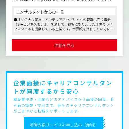
のビジュアルに対するディレクション及び管理をお任せ致
します。
コンサルタントからの一言
●オリジナル家具・インテリアファブリックの製造小売り事業
＜具体的には＞
（SPAビジネスモデル）を通して、顧客に寄り添った理想のライ
・ブランドコンセプトに基づき、ビジュアル戦略を立案
フスタイルを提案している企業です。世界観を共有したい方には
・戦略に基づき、広告、販促物、VP・内装等の店舗ビジュ
うってつけの求人です
アルの管理
●3年以上増益を続けており、さらなる体制強化での募集です
・EC、SNS等の外部に発信する全てのビジュアルディレク
●就業環境も安定しており、平均残業時間は月30時間で、22時以
詳細を見る
降の残業は原則禁止、毎週水曜日はノー残業デーを実施していま
ションおよび管理
す
同社は「ライフスタイル提案」×「高感度」×「SPA型ビ
ジネスモデル」を強みに持ち、売上の9割はオリジナル商
品が占めております。
企業面接にキャリアコンサルタン
トが
同席するから安心
履歴書作成・面接などのアドバイスから面接の同席、条
件面の調整・交渉まで。専任のキャリアコンサルタント
がこまやかに転職をサポートします。
転職支援サービスお申し込み（無料）