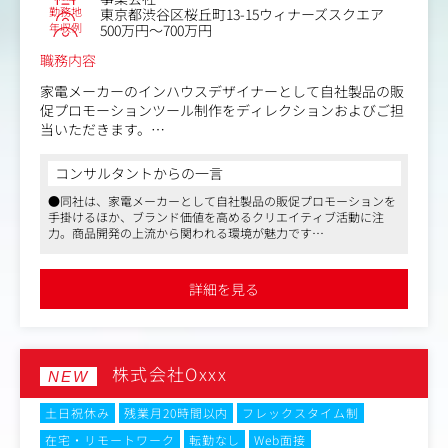
勤務地
東京都渋谷区桜丘町13-15ウィナーズスクエア
年収例
500万円～700万円
職務内容
家電メーカーのインハウスデザイナーとして自社製品の販
促プロモーションツール制作をディレクションおよびご担
当いただきます。
制作物は自社商品に関わるツール全般になりますが、広
告・カタログ・パッケージ・リーフレット・Web（HP、S
コンサルタントからの一言
NS他）など、多岐にわたります。
●同社は、家電メーカーとして自社製品の販促プロモーションを
全国の家電量販店、インテリアや雑貨の専門店などで販売
手掛けるほか、ブランド価値を高めるクリエイティブ活動に注
されていますので、店頭ツールや什器の制作も発生しま
力。商品開発の上流から関われる環境が魅力です
す。
●同社のインハウスデザイナーとして、広告やパッケージ、Web
商品に付随するレシピ本などの制作も自社で行なってお
など多岐にわたる制作物を担当。自社スタジオでの撮影やレシピ
り、自前のハウススタジオや、オフィスのショールームに
ブック制作など、幅広いクリエイティブ業務に携われます
詳細を見る
●渋谷駅徒歩4分の好立地で、年間休日125日や副業可など、柔軟
はキッチンもありますので、スタイリストやカメラマンと
な働き方が可能です
協力し、レシピカットやプロダクトイメージカット、動画
などの撮影も行います。
また、美容家電事業を行うグループ会社のクリエイティ
株式会社Oxxx
ブ・販促制作を行っていただく場合もございます。
NEW
▼募集ポジションについて
土日祝休み
残業月20時間以内
フレックスタイム制
①組織強化のためアートディレクター兼デザイナーを募集
在宅・リモートワーク
転勤なし
Web面接