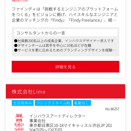
ファインディは「挑戦するエンジニアのプラットフォーム
をつくる」をビジョンに掲げ、ハイスキルなエンジニアと
企業のマッチングの『Findy』『Findy Freelance』、経営
と開発現場をつなぐAI戦略支援SaaSの『Findy Team+』、
そして新規事業の『Findy Conference』やグローバル展開
コンサルタントからの一言
など、複数のプロダクトを急速に拡大させてきました。
●社員数200名以上の成長企業、インハウスデザイナー求人です
●デザインチームは若手を中心に10名ほどが在籍
現在のファインディでは、複数のプロダクトを整理するだ
●サービスを更に広めるためのブランディングデザインを経験で
けでなく、「ファインディ」というブランドを手触り感の
きます
ある体験としてどう届けるかに向き合っています。
詳細を見る
ユーザー数・利用企業数が伸び続ける中、今後より多くの
方に知っていただきご利用いただくためにも、あらゆるタ
ッチポイントで一貫した「らしさ」を届けつつ、各事業の
マーケティング効果も最大化することが次の成長の鍵だと
株式会社Lime
考えています。
単にスピードを追うだけでなく、AIと協業しながら、制作
土日祝休み
フレックスタイム制
転勤なし
プロセスの生産性を最大化すること、
No.86257
複数サービスを横断したブランド体験の統合と、各事業の
職種
インハウスアートディレクター
成長を両立させること、
業種
事業会社
勤務地
東京都目黒区10-18マイキャッスル渋谷JP 201
コーポレート全体のブランド価値を引き上げ、ファインデ
年収例
504万円～720万円