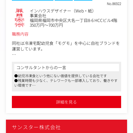
しています。（1名）
No.86922
社内のクリエイティブ体制を見ていただき、ディレクショ
職種
インハウスデザイナー（Web・紙）
ン業務とデザインワークをお願いいたします。
業種
事業会社
②プロジェクトを一貫して見ていたけるデザイナーを募集
勤務地
福岡県福岡市中央区大名一丁目8-6 HCCビル4階
しております。（2名）
年収例
350万円～700万円
什器やパッケージ、リーフレット、レシピブックなど、多
職務内容
岐にわたるデザインを担当していただきます。
同社は冷凍宅配幼児食「モグモ」を中心に自社ブランドを
＜同社の特徴・魅力＞
運営しています。
同社が元々制作会社としてスタートし、他の家電メーカー
では難しい、ブランドを意識した内部制作体制によるクリ
モグモは1歳6ヶ月から6歳までの幼児を対象にした栄養満
エイティブで他社との差別化を図っております。最近で
点の冷凍宅配食事サービスです。
コンサルタントからの一言
は、テレビCMを打つなど、家電メーカーとしてのブラン
忙しい保護者のために、健康的かつバランスの取れた食事
ドステージを上げる活動にも取り組んでおり、少数精鋭の
●幼児冷凍食という他にない価値を提供している会社です
を提供し、お子様の成長をサポートしています。
組織で商品開発の上流から関われる環境です。テレビや雑
●残業時間も少なく、テレワークも一部導入しており、働きやす
家族の成長を支えるライフスタイルブランドです。
い環境です
誌でも多数取り上げられており、スタイリッシュで可愛ら
●育児奮闘中のスタッフも在籍しており、生活スタイルに合わせ
しいデザインの製品が特徴です。
＜お任せするお仕事＞
て勤務時間の調整が可能です
デザイナーとして、自社商品「モグモ」など自社ブランド
詳細を見る
に関するWebデザイン・グラフィックデザインの両方をご
担当いただきます。
ブランドの世界観を理解し、それを形にしていただくお仕
事です。
サンスター株式会社