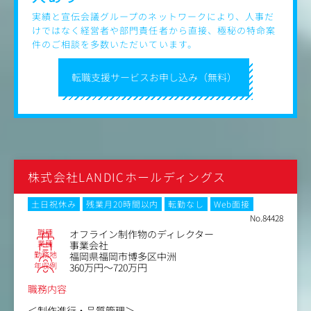
実績と宣伝会議グループのネットワークにより、人事だ
けではなく経営者や部門責任者から直接、極秘の特命案
件のご相談を多数いただいています。
転職支援サービスお申し込み（無料）
株式会社LANDICホールディングス
土日祝休み
残業月20時間以内
転勤なし
Web面接
No.84428
職種
オフライン制作物のディレクター
業種
事業会社
勤務地
福岡県福岡市博多区中洲
年収例
360万円～720万円
職務内容
＜制作進行・品質管理＞