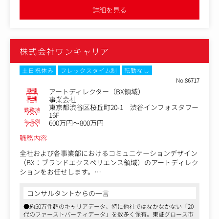
・外部パートナー（エージェンシー、フォトグラファー、
詳細を見る
制作会社等）の選定とディレクション。
・クリエイティブ品質ボトムアップ:組織全体のデザインリ
テラシーの向上や育成支援
株式会社ワンキャリア
【出張】
・２～３回/年
土日祝休み
フレックスタイム制
転勤なし
No.86717
職種
アートディレクター（BX領域）
業種
事業会社
東京都渋谷区桜丘町20-1 渋谷インフォスタワー
勤務地
16F
年収例
600万円～800万円
職務内容
全社および各事業部におけるコミュニケーションデザイン
（BX：ブランドエクスペリエンス領域）のアートディレク
ションをお任せします。
事業部から上がってくる抽象的なオーダーを、背景にある
課題解決に直結するクリエイティブ要件へと翻訳し、一貫
コンサルタントからの一言
したブランド品質を担保するハブ（一次窓口・一次監修）
●約50万件超のキャリアデータ、特に他社ではなかなかない「20
となっていただきます。
代のファーストパーティデータ」を数多く保有。東証グロース市
これまではマネージャー兼務にて案件に関する監修、管理