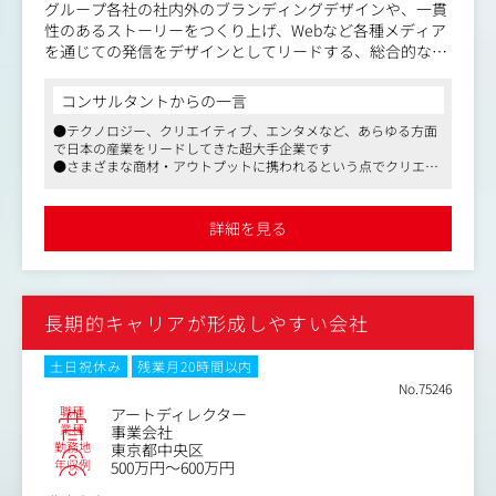
グループ各社の社内外のブランディングデザインや、一貫
性のあるストーリーをつくり上げ、Webなど各種メディア
を通じての発信をデザインとしてリードする、総合的なク
リエイティブ監修がメインの業務です。
自ら手を動かして、グループが手がける製品・サービスに
コンサルタントからの一言
関するロゴ、パッケージ、映像、空間をデザインをする機
●テクノロジー、クリエイティブ、エンタメなど、あらゆる方面
会も多々あります。
で日本の産業をリードしてきた超大手企業です
●さまざまな商材・アウトプットに携われるという点でクリエイ
ターとしての成長も期待できます
●マスメディアンからの採用実績もございますので、選考に沿っ
たアドバイスをさせていただきます
詳細を見る
長期的キャリアが形成しやすい会社
土日祝休み
残業月20時間以内
No.75246
職種
アートディレクター
業種
事業会社
勤務地
東京都中央区
年収例
500万円～600万円