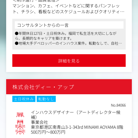
マンション、カフェ、イベントなどに関するパンフレッ
ト、チラシ、看板などのスケジュールおよびクオリティ管
理
コンサルタントからの一言
＜社内調整・ディレクション＞
●年間休日127日・土日祝休み。福岡で私生活を大切にしなが
ブランドトーンを守りながら事業部と制作チーム間の調整
ら、長期的なキャリアを築けます。
を実施
●地場大手デベロッパーのインハウス案件。転勤なしで、自社ブ
ランドを育てる醍醐味があります。
＜実制作業務＞
●想定年収最大720万円。残業も月20～30時間程度と、高待遇と
Illustrator/Photoshopを使用した簡単なデザイン修正、企
働きやすさを両立可能です。
詳細を見る
画資料・プレゼン資料の作成
■入社後の流れ
まずは既存案件の制作進行サポートからスタート！いきな
株式会社ディー・アップ
り丸投げは絶対にありません。
既存メンバーがしっかりOJTを行います。OJTと同時にLAN
DICのブランドトーンや世界観を理解していただきます。
土日祝休み
転勤なし
その後、いよいよメイン案件を担当。将来的には制作部門
No.84066
の中核・責任者候補としてご活躍いただきます。
インハウスデザイナー（アートディレクター候
職種
補）
業種
事業会社
勤務地
東京都港区南青山3-1-343rd MINAMI AOYAMA 8階
年収例
500万円～800万円