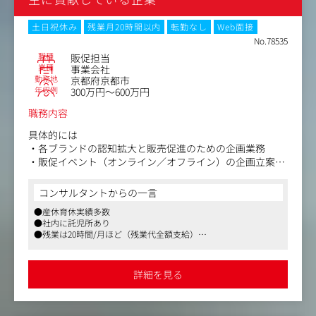
行い、UIの微調整や機能改善のサイクルをリードしていた
だきます。
土日祝休み
残業月20時間以内
転勤なし
Web面接
No.78535
職種
販促担当
業種
事業会社
勤務地
京都府京都市
年収例
300万円～600万円
職務内容
具体的には
・各ブランドの認知拡大と販売促進のための企画業務
・販促イベント（オンライン／オフライン）の企画立案、
実施
・プロモーションツールやWebコンテンツの制作に際し
コンサルタントからの一言
て、外部パートナーとの連携、ディレクション
●産休育休実績多数
・クリエイティブのクオリティチェック
●社内に託児所あり
・SNS（主にInstagram）の企画、情報発信
●残業は20時間/月ほど（残業代全額支給）
・ECサイト用画像編集など
●フレキシブルな就業、休暇制度
デザインは外部パートナーに依頼しているため、企画とデ
詳細を見る
ィレクションがメインになります（メニューなど簡単なも
のは制作いただく可能性があります）。
また、SNSについては物撮りや動画編集など、トレンドを