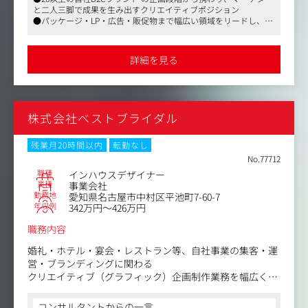
て形にします。その成果は売上やブランドの成長に直結
・インハウスのポジションですのでブランドの立ち上げに
と二人三脚で成果を生み出すクリエイティブポジション
し、デザインが「数字を動かす」瞬間をリアルに感じられ
関われる可能性もあります
●パッケージ・LP・広告・販促物まで幅広い領域をリードし、デ
る環境です。
ザインの力で売上やブランド成長を動かす経験ができる
●実務とディレクションを両立し、将来的にはアートディレクタ
【仕事内容（変更の範囲）】会社の定める範囲
今回募集するのは、こうしたフィールドでブランドの世界
ーとして チームとブランドの両方を牽引
詳細を見る
観づくりと成果創出を両立できるアートディレクター候
補。「依頼されたものを作る」のではなく、自ら提案し、
仕掛け、結果を生み出す クリエイティブをリードしていた
だきます。
株式会社ベストブライダル
ご入社いただく方には、自社D2Cブランド（化粧品・健康
食品・医薬品など）の 企画～制作～検証まで一気通貫で関
残業月20時間以内
転勤なし
わるクリエイティブ業務をお任せします。
No.77712
マーケターと二人三脚で商品コンセプトの立案から参画
職種
インハウスデザイナー
し、パッケージ・LP・広告・販促物など幅広い領域をリー
業種
事業会社
勤務地
愛知県名古屋市中村区平池町7-60-7
ド。プレイヤーとして自ら手を動かしつつ、デザインの方
年収例
342万円～426万円
向性決定や若手メンバーの育成にも携わっていただきま
す。
職務内容
＜具体的には＞
婚礼・ホテル・宴会・レストラン等、自社事業の集客・運
・ブランド戦略に基づくクリエイティブディレクション
営・ブランディングに関わる
マーケターと連携し、商品コンセプトを踏まえたデザイン
クリエイティブ（グラフィック）企画制作業務を幅広く担
方針を策定
当
・広告・パンフレット・チラシ・ポスター・POP等の企
コンサルタントからの一言