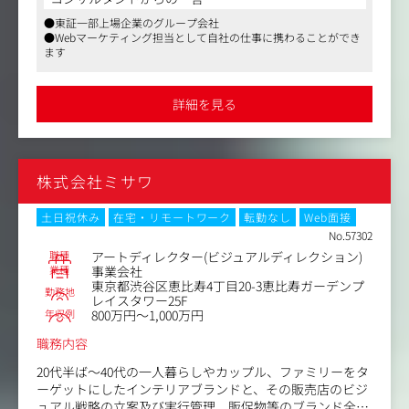
・デザイン制作実務
画・デザイン
●東証一部上場企業のグループ会社
商品パッケージ／ブランドロゴ／LP／広告バナー／SNS素
・ロゴ・パッケージ・ディスプレイ・ステーショナリー・
●Webマーケティング担当として自社の仕事に携わることができ
材／動画など
ノベルティ等の企画・デザイン
ます
・撮影ディレクション
・ブランド立ち上げ・リブランディング
・外部制作会社のディレクション
新規ブランドや新商品の世界観づくり、トンマナ設計、ク
・印刷会社との折衝・入稿手配
詳細を見る
リエイティブ全体の統括
・社内他部署・他チームとの折衝
・簡単なコピーライティング・企画書の作成 など
・データに基づく改善サイクル
制作物の反応をマーケティングデータで検証し、ABテスト
【仕事内容（変更の範囲）】会社の定める業務
株式会社ミサワ
やCVR改善を実施
・チームマネジメント
土日祝休み
在宅・リモートワーク
転勤なし
Web面接
若手デザイナーの育成・レビュー／案件進行管理／外部パ
No.57302
ートナーとの折衝
職種
アートディレクター(ビジュアルディレクション)
業種
事業会社
東京都渋谷区恵比寿4丁目20-3恵比寿ガーデンプ
・外部パートナーとの折衝
勤務地
レイスタワー25F
印刷会社・OEMメーカー・広告代理店などと連携し、品
年収例
800万円～1,000万円
質・納期・コストを管理
職務内容
20代半ば～40代の一人暮らしやカップル、ファミリーをタ
ーゲットにしたインテリアブランドと、その販売店のビジ
ュアル戦略の立案及び実行管理、販促物等のブランド全般