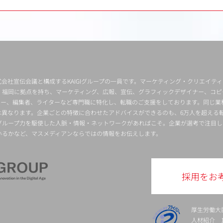
会社宣伝会議と構成するKAIGIグループの一員です。マーケティング・クリエイテ
・福岡に拠点を持ち、マーケティング、広報、宣伝、グラフィックデザイナー、コピ
クター、編集者、ライターなど専門職に特化し、転職のご支援をしております。同じ業
は異なります。企業ごとの特徴に合わせたアドバイスができるのも、6万人を超える
グループ力を駆使した人脈・情報・ネットワークがあればこそ。企業が選考で注目し
いるかなど、マスメディアンならではの情報をお伝えします。
採用をお
厚生労働大
人材紹介 13-