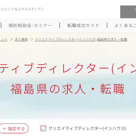
ージェントならマスメディアン
個別相談会･セミナー
転職成功ガイド
よくある
ェント
求人検索
クリエイティブディレクター(インハウス),福島県の求人・転職
転職活動を始めるにあたり
メーカー・事業会社への転職
ティブディレクター(イン
履歴書のつくり方
大手広告会社への転職
職務経歴書のつくり方
エグゼクティブ転職
福島県の求人・転職
ポートフォリオのつくり方
しゅふクリ･ママクリ転職
面接対策
年収アップ転職
未経験から広告業界への転職
Uターン･Iターン転職
クリエイティブディレクター(インハウス)
指定する