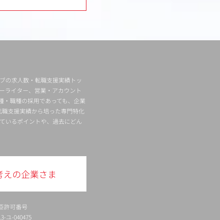
ィブの求人数・転職支援実績トッ
ーライター、営業・アカウント
種・職種の採用であっても、企業
転職支援実績から培った専門特化
ているポイントや、過去にどん
考えの企業さま
臣許可番号
ユ-040475