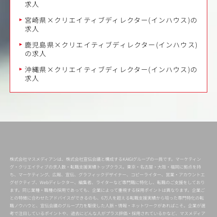
求人
宮崎県×クリエイティブディレクター(インハウス)の
求人
鹿児島県×クリエイティブディレクター(インハウス)
の求人
沖縄県×クリエイティブディレクター(インハウス)の
求人
株式会社マスメディアンは、株式会社宣伝会議と構成するKAIGIグループの一員です。マーケティン
グ・クリエイティブの求人数・転職支援実績トップクラス。東京・名古屋・大阪・福岡に拠点を持
ち、マーケティング、広報、宣伝、グラフィックデザイナー、コピーライター、営業・アカウントエ
グゼクティブ、Webディレクター、編集者、ライターなど専門職に特化し、転職のご支援をしており
ます。同じ業種・職種の採用であっても、企業によって重視する採用ポイントは異なります。企業ご
との特徴に合わせたアドバイスができるのも、6万人を超える転職支援実績から培った専門特化の転
職ノウハウと、宣伝会議のグループ力を駆使した人脈・情報・ネットワークがあればこそ。企業が選
考で注目しているポイントや、過去にどんな人がプラス評価・採用されているかなど、マスメディア