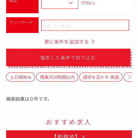
年収
万円以上
フリーワード
更に条件を追加する
指定した条件で絞り込む
土日祝休み
残業月20時間以内
語学を活かす-英語
フレ
検索結果は０件です。
おすすめ求人
【勤務地】
×