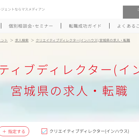
ージェントならマスメディアン
個別相談会･セミナー
転職成功ガイド
よくある
ェント
求人検索
クリエイティブディレクター(インハウス),宮城県の求人・転職
転職活動を始めるにあたり
メーカー・事業会社への転職
ティブディレクター(イン
履歴書のつくり方
大手広告会社への転職
職務経歴書のつくり方
エグゼクティブ転職
宮城県の求人・転職
ポートフォリオのつくり方
しゅふクリ･ママクリ転職
面接対策
年収アップ転職
未経験から広告業界への転職
Uターン･Iターン転職
クリエイティブディレクター(インハウス)
指定する