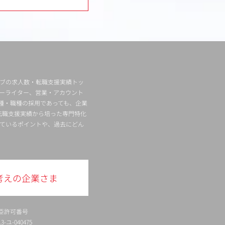
ィブの求人数・転職支援実績トッ
ーライター、営業・アカウント
種・職種の採用であっても、企業
転職支援実績から培った専門特化
ているポイントや、過去にどん
考えの企業さま
臣許可番号
ユ-040475