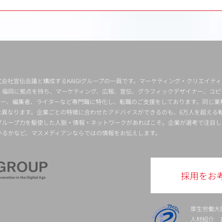
会社宣伝会議と構成するKAIGIグループの一員です。マーケティング・クリエイテ
・福岡に拠点を持ち、マーケティング、広報、宣伝、グラフィックデザイナー、コピ
クター、編集者、ライターなど専門職に特化し、転職のご支援をしております。同じ業
は異なります。企業ごとの特徴に合わせたアドバイスができるのも、6万人を超える
グループ力を駆使した人脈・情報・ネットワークがあればこそ。企業が選考で注目し
いるかなど、マスメディアンならではの情報をお伝えします。
採用をお
厚生労働大
人材紹介 13-