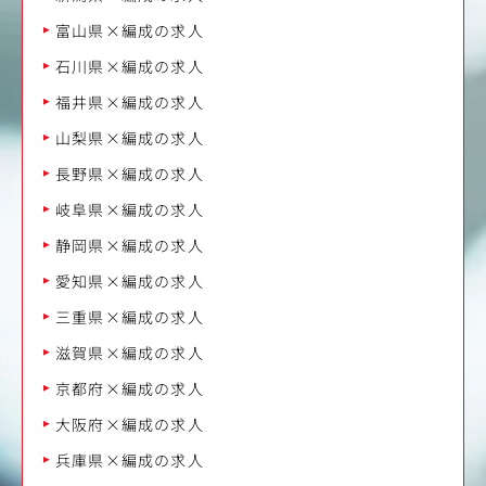
富山県×編成の求人
石川県×編成の求人
福井県×編成の求人
山梨県×編成の求人
長野県×編成の求人
岐阜県×編成の求人
静岡県×編成の求人
愛知県×編成の求人
三重県×編成の求人
滋賀県×編成の求人
京都府×編成の求人
大阪府×編成の求人
兵庫県×編成の求人