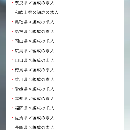
奈良県×編成の求人
和歌山県×編成の求人
鳥取県×編成の求人
島根県×編成の求人
岡山県×編成の求人
広島県×編成の求人
山口県×編成の求人
徳島県×編成の求人
香川県×編成の求人
愛媛県×編成の求人
高知県×編成の求人
福岡県×編成の求人
佐賀県×編成の求人
長崎県×編成の求人