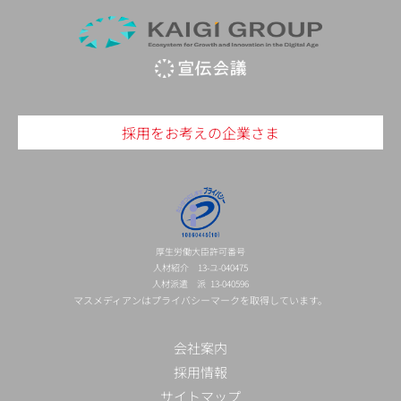
採用をお考えの企業さま
厚生労働大臣許可番号
人材紹介 13-ユ-040475
人材派遣 派 13-040596
マスメディアンはプライバシーマークを取得しています。
会社案内
採用情報
サイトマップ