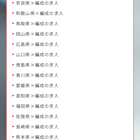
奈良県×編成の求人
和歌山県×編成の求人
鳥取県×編成の求人
岡山県×編成の求人
広島県×編成の求人
山口県×編成の求人
徳島県×編成の求人
香川県×編成の求人
愛媛県×編成の求人
高知県×編成の求人
福岡県×編成の求人
佐賀県×編成の求人
長崎県×編成の求人
熊本県×編成の求人