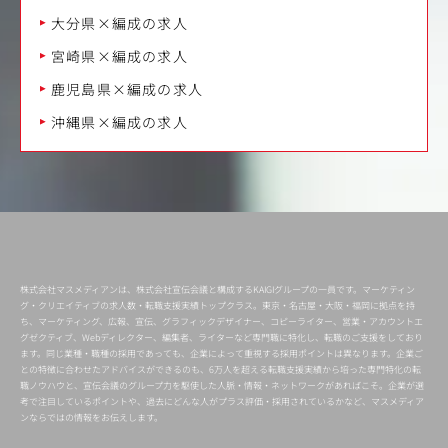
大分県×編成の求人
宮崎県×編成の求人
鹿児島県×編成の求人
沖縄県×編成の求人
株式会社マスメディアンは、株式会社宣伝会議と構成するKAIGIグループの一員です。マーケティン
グ・クリエイティブの求人数・転職支援実績トップクラス。東京・名古屋・大阪・福岡に拠点を持
ち、マーケティング、広報、宣伝、グラフィックデザイナー、コピーライター、営業・アカウントエ
グゼクティブ、Webディレクター、編集者、ライターなど専門職に特化し、転職のご支援をしており
ます。同じ業種・職種の採用であっても、企業によって重視する採用ポイントは異なります。企業ご
との特徴に合わせたアドバイスができるのも、6万人を超える転職支援実績から培った専門特化の転
職ノウハウと、宣伝会議のグループ力を駆使した人脈・情報・ネットワークがあればこそ。企業が選
考で注目しているポイントや、過去にどんな人がプラス評価・採用されているかなど、マスメディア
ンならではの情報をお伝えします。