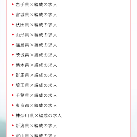
岩手県×編成の求人
宮城県×編成の求人
秋田県×編成の求人
山形県×編成の求人
福島県×編成の求人
茨城県×編成の求人
栃木県×編成の求人
群馬県×編成の求人
埼玉県×編成の求人
千葉県×編成の求人
東京都×編成の求人
神奈川県×編成の求人
新潟県×編成の求人
富山県×編成の求人