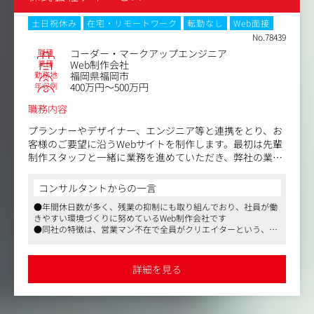
＜担当案件＞
下記は名古屋支社の制作実績ですが、非公開の大手クライ
土日祝休み
在宅・リモートワーク
転勤なし
Web面接
アント案件も非常に多くございます。
No.78439
▼SAKUZAN https://sakuzan.com/
職種
コーダー・マークアップエンジニア
▼SONY α スペシャルコンテンツhttps://www.sony.jp/ichi
業種
Web制作会社
勤務地
福岡県福岡市
gan/a-universe/special_a7RM5/
年収例
400万円～500万円
▼SANCTUARY COURT 日光https://sanctuarycourt.jp/nikk
o/
職務内容
▼肉メシhttps://www.nikumeshi.com/
プランナーやデザイナー、エンジニア等と連携をとり、お
※他アンティーグループ実績一覧…https://www.un-t.co
客様のご要望に沿うWebサイトを制作します。最初は先輩
m/work/
制作スタッフと一緒に業務を進めていただき、弊社の業務
スタイルに慣れていただく形になります。その後、各案件
上記は手がけた実績の一部ですが、多種多様なクライアン
のコーダー/マークアップエンジニアとして、案件ごとの
コンサルタントからの一言
トとお付き合いがあるほか、近年はWebサービスの立ち上
チームとなってWeb制作全般で活躍いただきます。
●年間休日数が多く、残業の抑制にも取り組んでおり、社員が働
げなどといった案件も舞い込んできています。さまざまな
きやすい環境づくりに努めているWeb制作会社です
プロジェクトに関わることができますし、それらを通じ
【仕事内容（変更の範囲）】会社の定める業務
●同社の特徴は、営業マン不在で全員がクリエイターという、実
て、自己成長に繋げていただくことも可能でしょう。
力派制作会社であること。案件は多種多様なので、ジャンルにと
らわれない経験を積むことができます
これまでの職場では実現できなかった新しいことや刺激的
●マスメディアンからの紹介・入社実績もあります
詳細を見る
なことにチャレンジしたい方、大きな夢を持つ方にとって
は、やりがいと楽しさを感じながら、大きく羽ばたけるフ
ィールドだと感じます。ぜひご検討ください。