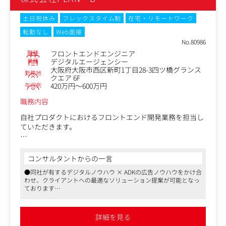
土日祝休み
フレックスタイム制
在宅・リモートワーク
転勤なし
Web面接
No.80986
職種
フロントエンドエンジニア
業種
デジタルエージェンシー
大阪府大阪市西区新町1丁目28-3四ツ橋グランス
勤務地
クエア 6F
年収例
420万円～600万円
職務内容
自社プロダクトにおけるフロントエンド開発業務を担当し
ていただきます。
（具体的には）
・要件定義 / 設計 / 実装 / テスト / レビューなど、開発に
コンサルタントからの一言
必要な一連の工程
●同社が有するデジタルノウハウ × ADKの広告ノウハウをかけ合
・社内デザインシステムの構築および実装
わせ、クライアントへの最適なソリューション提案が可能となっ
・仕様調査や不具合対応などの問い合わせ対応
ております
●「決まったことを実行する」のではなく、「自ら考え、提案
（開発環境）
し、実現する」職場をお探しの方にはおすすめです
開発言語：TypeScript
●時差出勤、時間給、特別休暇などご自身のライフスタイルに合
詳細を見る
わせた働き方が可能です
フレームワーク：Next.js