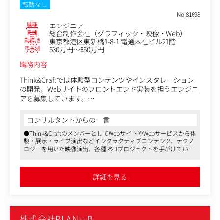
転勤なし
No.81698
職種
エンジニア
業種
総合制作会社（グラフィック・映像・Web）
勤務地
東京都港区東新橋1-8-1 電通本社ビル21階
年収例
530万円～650万円
職務内容
Think&Craftでは体験型コンテンツやインスタレーション
の開発、Webサイトのフロントエンド実装を担うエンジニ
アを募集しています。
単なるWeb制作にとどまらず、最新の技術や表現を積極的
コンサルタントからの一言
に取り入れ、ユーザーに新しい体験を届けることが求めら
●Think&CraftのメンバーとしてWebサイトやWebサービスから体
れるポジションです。
験・展示・ライブ演出などインタラクティブコンテンツ、テクノ
ロジーを用いた映像演出、各種R&Dプロジェクトを手がけていた
この仕事では、統合的なデジタルクリエイティブの中で、
だけます
技術面を企画段階からクリエイティブチームと並走しなが
●電通グループならではの大手企業・ナショナルクライアントを
ら、開発・実装する経験を積むことができます。
はじめ規模感の大きな仕事を経験でき、社内外でさまざまなコネ
詳細を見る
クションを作ることも可能です
●同社はフレックス制度や在宅勤務制度も導入するなど社員の働
映像・デジタル・体験を融合した新しい表現を追求し、技
きやすい環境づくりにも力を入れています
術とクリエイティブの両面で成長できる環境です。
株式会社PLAN－B