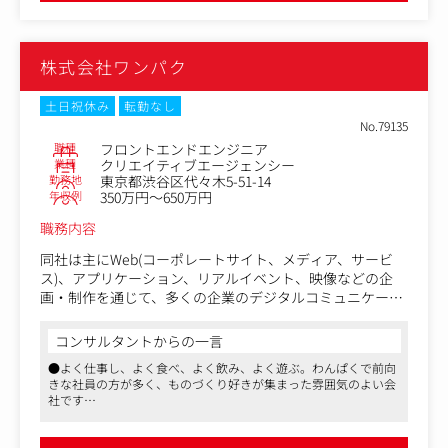
データフェッチ：Relay
スタイリング：PandaCSS
フォーム：React Hook Form
株式会社ワンパク
UIカタログ：Storybook
テスト：React Testing Library / Playwright / Jest / MSW
CI/CD：GitHub Actions / CodePipeline
土日祝休み
転勤なし
Lint：ESLint
No.79135
職種
フロントエンドエンジニア
（ご担当いただくプロダクトについて）
業種
クリエイティブエージェンシー
勤務地
東京都渋谷区代々木5-51-14
●SEARCH WRITE / SaaS型Webマーケティング支援ツール
年収例
350万円～650万円
SEOの成果を最大化するため、戦略設計から施策立案、成
果記録まで行える運用特化型のSEOツールです。
職務内容
リリースから約2年で「ITreview Grid Award 2021 Fall」のS
EOツール部門において「Leader」を受賞。
同社は主にWeb(コーポレートサイト、メディア、サービ
現在はコンテンツマーケティング特化のSaaSから現在デジ
ス)、アプリケーション、リアルイベント、映像などの企
タルマーケティングAIエージェントに向けて鋭意開発中で
画・制作を通じて、多くの企業のデジタルコミュニケーシ
す。
ョンとビジネスに貢献し、エンドユーザーに最適な体験・
価値を提供し続けています。
コンサルタントからの一言
●Cast Me! / インフルエンサーマーケティングのプラット
●よく仕事し、よく食べ、よく飲み、よく遊ぶ。わんぱくで前向
フォーム
案件のほとんどが国内外の大手企業との直接取引のためや
きな社員の方が多く、ものづくり好きが集まった雰囲気のよい会
12,000名を超えるインフルエンサーを保有するインフルエ
りがいが大きく、このようなプロジェクトの中で戦略・企
社です
ンサープラットフォームを軸としたSNS支援サービスで
画段階から携わり、情報設計、JS・HTML・CSSの設計や
●取引先は大手顧客が多く、パートナーとしての信頼を得ており
す。
開発など幅広く関わっていただけるフロントエンドエンジ
レベルの高い仕事ができます
●Web制作に限らずアウトプットがインタラクティブコンテンツ