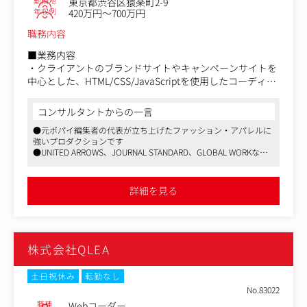
勤務地
東京都渋谷区猿楽町2-9
【事例紹介】
年収例
420万円～700万円
●企業の節目のを「記念」で終わらせず、「体験」に変え
る
職務内容
全社員が参加する創業50周年式典。1,000人が集まっても、
一人ひとりが傍観者のままでは組織は変わらない。技術で
■業務内容
「自分ごと」をどう生み出すか？
・クライアントのブランドサイトやキャンペーンサイトを
エンジニアリングの知見を活かし、体験構造の設計・検
中心とした、HTML/CSS/JavaScriptを使用したコーディン
証・実装を担っています。
グ業務
└カメラによるリアルタイムデータ取得と、参加者の動き
・WordPressを利用したサイト制作（テーマ開発・改修・
コンサルタントからの一言
がライブビジュアライゼーションで反映される演出を技術
運用）
●元ポパイ編集者の代表が立ち上げたファッション・アパレルに
視点から設計
・自社媒体『フイナム』、『ガールフイナム』の改修や記
強いプロダクションです
└デザイナー・ディレクターと表現の方向性を共にデザイ
事制作
●UNITED ARROWS、JOURNAL STANDARD、GLOBAL WORKな
ンし、プロトタイプで実現可能性を検証
ど、大手アパレルブランド案件が多く、季節カタログやWebサイ
└組織の一体感や価値観を、説明ではなく体験として共有
■業務の進め方
ト、ムック本など紙～Webまで幅広い制作をしています
し、未来をつくる主体として関与する転換点を技術で具現
・社内に在籍する編集者、ディレクターが制作物の設計を
●自社でファッションに特化したWebマガジンや雑誌の発行、ア
詳細を見る
パレル事業も展開しており、ファッション界でも地位を築いてい
化
行います。その後デザイナーがデザインを作成し、そのデ
ます
ザインをエンジニアがWebページに仕上げます。
●依頼の背後にある課題を、エンジニアが定義する
・社内の風通しは良いので、コーディングの観点から出た
国内外に複数店舗を展開する飲食ブランドのリブランディ
意見を伝えてより良い制作物に仕上げることもあります。
株式会社QLEA
ングプロジェクトの出口のひとつとして、Webサイトのリ
・社外のクライアントとコミュニケーションすることはあ
ニューアルを手がける中、依頼の枠を超えた打ち手をエン
まりありません。
ジニアから提案しました。
土日祝休み
転勤なし
└クライアントの事業状況を把握し、依頼には含まれてい
■仕事の魅力
No.83022
なかった課題領域を発見
・大手有名クライアントの制作物に多く携われるため、大
職種
Webコーダー