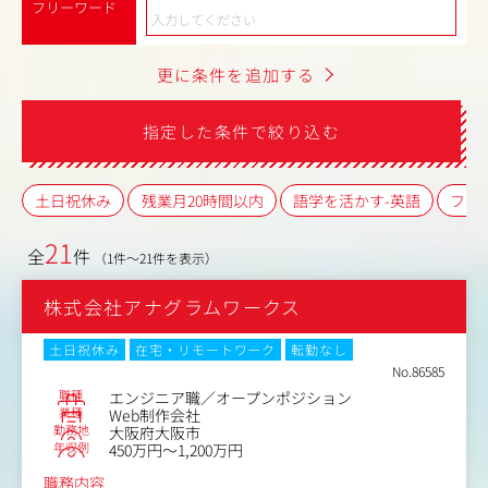
フリーワード
更に条件を追加する
指定した条件で絞り込む
土日祝休み
残業月20時間以内
語学を活かす-英語
フレ
21
全
件
（1件～21件を表示）
株式会社アナグラムワークス
土日祝休み
在宅・リモートワーク
転勤なし
No.86585
職種
エンジニア職／オープンポジション
業種
Web制作会社
勤務地
大阪府大阪市
年収例
450万円～1,200万円
職務内容