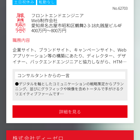
土日祝休み
転勤なし
No.62703
職種
フロントエンドエンジニア
業種
Web制作会社
勤務地
愛知県名古屋市昭和区鶴舞2-3-18丸銭屋ビル4F
年収例
400万円～800万円
職務内容
企業サイト、ブランドサイト、キャンペーンサイト、Web
アプリケーション等の構築にあたり、ディレクター、デザ
イナー、バックエンドエンジニアと協力しながら、HTML/
CSS/JavaScriptを用いたフロントエンド全般の実装を行い
ます。
コンサルタントからの一言
●デジタルを軸としたコミュニケーションの戦略策定からプラン
演出や機能の設計・開発にも携わるため、案件に対して自
ニング、並びにグラフィックや映像を含めトータルで手がけるク
主的に提案を行う能動的な姿勢が常に求められますが、チ
リエイティブファームです
ーム体制のもと、プロジェクトが進んでいきますので、随
●多種多様なクライアントとお付き合いがあるほか、近年はWeb
時相談しながら、業務に取り組むことができる環境です。
サービスの立ち上げなどといった案件も舞い込んできています。
さまざまなプロジェクトに関わることができますし、それらを通
詳細を見る
じて、自己成長に繋げていただくことも可能でしょう
また、社内には、デザイナーやアートディレクターだけで
●社内には各分野のプロフェッショナルなスタッフが在籍してお
なく、プロデューサー、プランナーなどのスタッフも在籍
り、共に成長できる環境があります。これまでの職場では実現で
しており、クライアントの要望や提案内容を実現に向け、
きなかった新しいことや刺激的なことにチャレンジしたい方、大
ワンストップ対応できる組織となっています。
きな夢を持つ方にとっては、やりがいと楽しさを感じながら、大
株式会社ディーゼロ
きく羽ばたけるフィールドだと感じます。ぜひご検討ください