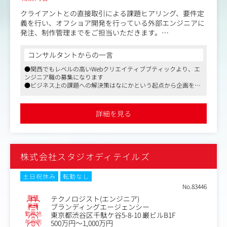
クライアントとの直接取引による課題ヒアリング、要件定
義を行い、オフショア開発を行っている外部エンジニアに
発注、制作管理までをご担当いただきます。
規模により社内でプログラム・テスト・リリースまでの開
コンサルタントからの一言
発を完結する事もございます。
●関西でもレベルの高いWebクリエイティブブティックより、エ
ンジニア職の募集になります
＜業務内容一例＞
●ビジネス上の課題への解決策はなにかという起点から企画をし
・クライアントとの折衝・要件ヒアリング
ていき、単純なWebサイト制作のみならず、コンテンツ企画やア
・要件定義、非機能要件定義
プリ、最先端のデジタルテクノロジーを駆使した提案も得意です
・外部に開発依頼を行うための言語化（ベトナムの開発企
●クリエイティブ系の会社のなかでは残業時間が少なめで、平均
詳細を見る
的な退社時間は20:00くらいです
業に向けたコミュニケーション）
・制作進行管理
・プログラム開発、各種試験、リリース、セキュリティ対
応、インフラ関連の構築準備
株式会社スタジオディテイルズ
など
案件はクライアントから直接受けているものが9割以上を
土日祝休み
転勤なし
占め、ナショナルクライアントが中心。
No.83446
代理店経由の案件も、課題ヒアリング・戦略立案段階から
職種
テクノロジスト(エンジニア)
入れる案件のみ対応。
業種
ブランディングエージェンシー
勤務地
東京都渋谷区千駄ケ谷5-8-10 巌ビルB1F
年収例
500万円～1,000万円
BtoC / BtoBにおける中・大規模サイトの構築および運用保