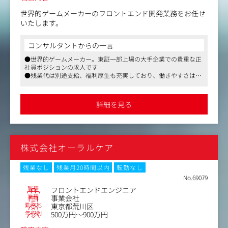
世界的ゲームメーカーのフロントエンド開発業務をお任せ
いたします。
コンサルタントからの一言
●世界的ゲームメーカー。東証一部上場の大手企業での貴重な正
社員ポジションの求人です
●残業代は別途支給、福利厚生も充実しており、働きやすさはさ
すがの一言です
●世代、性別、職業を問わず幅広い層の方から、多くのアクセス
があるサイトの運営は大きな責任とやりがいが実感できる業務で
詳細を見る
す
株式会社オーラルケア
残業なし
残業月20時間以内
転勤なし
No.69079
職種
フロントエンドエンジニア
業種
事業会社
勤務地
東京都荒川区
年収例
500万円～900万円