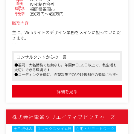
現場負荷・店舗ごとの差異・ブランド体験との整合性を横
きな成長を実感できます。
業種
Web制作会社
勤務地
福岡県福岡市
断的に整理し、モバイルオーダーの体験構造を設計
・色々な職種、個性的な社員が多数いるため、刺激的な環
年収例
350万円～450万円
└予算別の複数パターンをプロトタイプとして制作し、技
境で仕事ができます。
術・体験・運用それぞれの論点を可視化してクライアント
・新しい技術の使用やAIの活用は積極的に行うことができ
職務内容
へ提案
ます。
主に、Webサイトのデザイン業務をメインに担っていただ
きます。
具体的には、不動産（マンションの物件サイトやデベロッ
パー自社サイト等）が多く、それ以外の病院、IT、ホテ
コンサルタントからの一言
ル、社団法人関連等もあります。
●福岡・大名勤務で転勤なし。年間休日120日以上で、私生活も
大切にできる環境です
社内にはWebコーダーも在籍しておりますので、デザイン
●コーディングを軸に、希望次第でCGや映像制作の領域にも挑戦
が中心で携わっていただける環境です。
できる環境が魅力です
希望に応じて、コーディング領域や映像の領域にも踏み込
●裁量労働制で服装・髪型も自由。20～30代が中心の活気ある現
んで業務できます。
場で自分らしく働けます
詳細を見る
もしこれまで紙デザインの経験のみで、Webにもチャレン
ジしたい方にとっては良い経験値が積める環境です。
株式会社電通クリエイティブピクチャーズ
土日祝休み
フレックスタイム制
在宅・リモートワーク