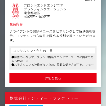
など
職種
フロントエンドエンジニア
業種
ブランディングエージェンシー
勤務地
東京都港区
2．大手転職支援サービスのiOS/Androidアプリ開発業務
年収例
400万円～700万円
・React Nativeでのアプリ開発業務
・アプリと連動したWeb側の機能改修
職務内容
・ネイティブアプリ画面実装
・コンポーネント作成
クライアントの課題やニーズをヒアリングして解決策を提
・設計・既存実装調査
示、コンテンツの方向性を固める役割を担っていただきま
・開発環境改善
す。
など
コンサルタントからの一言
デジタルパートナー事業部は、大手クライアントのデジタ
●広告のみならず、ブランド構築やコンセプトワークに興味のあ
ル領域の課題を解決するためのソリューションとリソース
る方歓迎です
を提供する部署です。
●お子さんのいる社員が多いため、柔軟な働き方が可能。リモー
ト併用可能、残業は月10～20時間程度と少なめです
●観光、行政、航空、鉄道、食品、金融、保険など、多種多様な
業界や自治体との取引実績、大手企業各社との直取引も行ってい
詳細を見る
ます
株式会社アンティー・ファクトリー