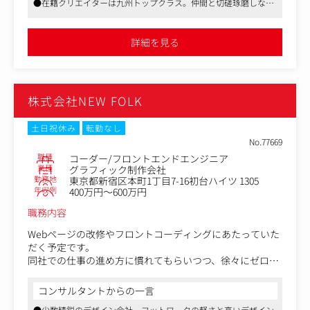
●在籍クリエイターは九州トップクラス。仲間と切磋琢磨しなが
らスキルアップできる環境です
クライアントの業種は多岐にわたるため、コーポレートサ
●福岡の地域に密着した直クラ案件が多く、制作物が福岡の街を
イトやキャンペーンサイト、ブランドサイトなど、多彩な
元気にするというやりがいを感じることができます
詳細を見る
Webサイトのフロントエンド開発に携わることができま
す。
チーム内ではWebディレクター、Webデザイナー、エンジ
ニアなど役割が明確に区切られているわけではなく、それ
株式会社NEW FOLK
ぞれの得意分野を活かしながら共同で制作を進める環境で
す。
また、福岡の地域に密着した直クラ案件が多く、あなたの
土日祝休み
転勤なし
手がけたWebサイトが福岡の街を元気にするというやりが
No.77669
いを感じることができます。
職種
コーダー/フロントエンドエンジニア
業種
グラフィック制作会社
勤務地
東京都新宿区本町1丁目7-16初台ハイツ 1305
＜主な業務内容＞
年収例
400万円～600万円
・CMSを用いたECサイトや各種Webサイトのフロントエン
ド設計・開発・運用
職務内容
・HTML/CSS、JavaScriptによるUI実装や、各種ライブラ
リ・フレームワークの導入
Webページの改修やフロントコーディングにあたっていた
・チームメンバー（ディレクター・デザイナー等）との協
だく予定です。
働による課題解決
同社での仕事の進め方に慣れてもらいつつ、徐々にゼロか
・サイトのパフォーマンス改善やユーザビリティ向上に向
らのコーディングやテクニカルディレクション、顧客折衝
けた提案・実装
などもお任せしていきます。
コンサルタントからの一言
・ECモール（楽天・Amazon等）運用に伴うWebコンテン
●少数精鋭のデザイン会社、フットワークの軽さと高いデザイン