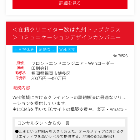
これまで3500社のお客様と50,000件を超えるマッチングを
ニアの方を募集しています。
詳細を見る
や動画、グラフィック、イベントなどに及ぶこともあります
創出してきました。
様々なSNSマーケティングデータを格納し、優秀なインフ
【フロントエンドエンジニアの主な業務】
ルエンサーで形成されたネットワークを活用し、お客様の
●クライアントのビジネスを理解した情報設計やガイドラ
あらゆるSNSマーケティングをワンストップで支援しま
インの作成と提案
＜在籍クリエイター数は九州トップクラス
す。
●制作物のフィージビリティ検証、実装、テスト
●HTML/CSSマークアップ
＞コミュニケーションデザインカンパニー
変更の範囲：有（会社が定める業務）
【携わる領域】
土日祝休み
転勤なし
Web面接
●企業ブランディング(CIデザイン・リブランディング)
No.78523
●大規模なコーポレートサイト構築
職種
フロントエンドエンジニア・Webコーダー
●企業メディアサイト構築
業種
印刷会社
●Webアプリ、スマートフォンアプリケーション開発
勤務地
福岡県福岡市博多区
●デジタル端末サービス
年収例
300万円～450万円
●デジタル領域のキャンペーン(映像制作・イベント含む)
職務内容
Web領域におけるクライアントの課題解決に最適なソリュ
ーションを提供しています。
主にCMSを用いたECサイトの構築支援や、楽天・Amazon
などECモールの運用支援を行っており、それに伴うWebコ
ンテンツのフロントエンド開発・設計・実装および運用業
コンサルタントからの一言
務を幅広く手掛けています。
●印刷という枠組みを大きく超えた、オールメディアにおけるク
従来の「作って終わり」ではなく、制作後の運用フェーズ
リエイティブを高いレベルで提供する、地場の総合印刷会社
まで責任を持ってサポートする体制が特徴です。