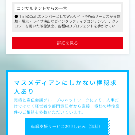
ョンです。
所属は、2019年に立ち上げられた次世代クリエイターチー
コンサルタントからの一言
ム「Think&Craft」を想定しています。
●Think&CraftのメンバーとしてWebサイトやWebサービスから体
験・展示・ライブ演出などインタラクティブコンテンツ、テクノ
アウトプットとしては、以下多岐にわたるイメージです。
ロジーを用いた映像演出、各種R&Dプロジェクトを手がけていた
●Webサイト/Webサービス
だけます
●インタラクティブコンテンツ(体験/展示/ライブ演出な
●電通グループならではの大手企業・ナショナルクライアントを
ど)
はじめ規模感の大きな仕事を経験でき、社内外でさまざまなコネ
詳細を見る
クションを作ることも可能です
●テクノロジーを用いた映像演出
●同社はフレックス制度や在宅勤務制度も導入するなど社員の働
●各種R&Dプロジェクト
きやすい環境づくりにも力を入れています
モノづくりが好きで自分で手を動かしながら考えられる
方、技術やアートへの幅広い理解や知識をお持ちの方は特
にご活躍いただけるポジションです。
マスメディアンにしかない
極秘求
▼制作事例
人あり
・東京都現代美術館：＃わたしが知らない坂本龍一 『坂本
龍一｜音を視る 時を聴く』Special Preview Digest
実績と宣伝会議グループのネットワークにより、人事だ
・モトローラ・モビリティ・ジャパン：motorola razr50
けではなく経営者や部門責任者から直接、極秘の特命案
キャンペーン
件のご相談を多数いただいています。
・Tinder：MATCH FES TOKYO
・朝日放送テレビ：M-1グランプリ｜プロモーション映像
転職支援サービスお申し込み（無料）
2023年-2024年