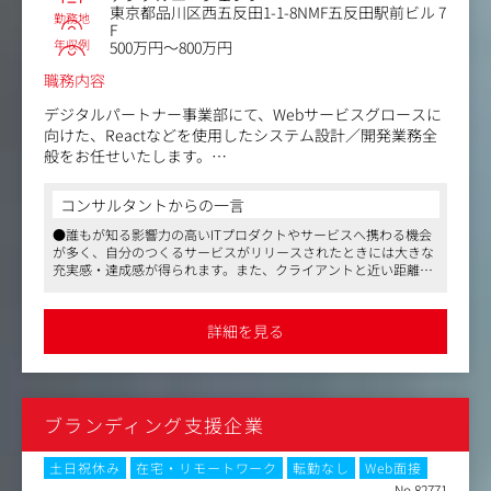
東京都品川区西五反田1-1-8NMF五反田駅前ビル 7
勤務地
F
年収例
500万円～800万円
職務内容
デジタルパートナー事業部にて、Webサービスグロースに
向けた、Reactなどを使用したシステム設計／開発業務全
般をお任せいたします。
※こちらの求人はsesとして、デジタルパートナー事業部
コンサルタントからの一言
のメンバーでチームを組み、クライアント先へ常駐する形
●誰もが知る影響力の高いITプロダクトやサービスへ携わる機会
となります。
が多く、自分のつくるサービスがリリースされたときには大きな
常駐と言っても、クライアントはほぼフルリモートのた
充実感・達成感が得られます。また、クライアントと近い距離で
め、クライアント先へ行くことは初回の挨拶や月に一度程
コミュニケーションを行えるため、本質的な課題に向き合えます
度です。出社される際はビットエー社に出社いただきま
●1社にいながら、さまざまなサービス、職能のデザイナーと情
す。
報交換が行えます
詳細を見る
●残業ボリュームも月平均13時間程度、週の半分はリモート勤務
可能と、同業他社に比べてワークライフバランスを取りやすい職
【案件例】
場環境も魅力のひとつです
1．大手転職支援サービスのメール配信システムのリニュ
ーアル開発業務
ブランディング支援企業
・画面実装
・コンポーネント作成
・設計・調査など
土日祝休み
在宅・リモートワーク
転勤なし
Web面接
・バックエンドとのI/F仕様・要件調整
No.82771