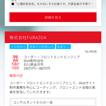
いたデータ活用やデータ分析プロジェクトの企画、解析・
●「心理的安全性」を大切にする社風です。代表自身が子育てへ
分析、分析結果報告まで一連の業務を想定しております。
の理解をお持ちで、7割ほどがリモート勤務の働きやすい環境で
■現在増えてきているプロジェクト内容としては、具体的
す
にはアクセスログの分析・レポーティングや、BIツールを
●近年ではグループ会社商流で大手企業案件も増えています。分
詳細を見る
析業務にとどまらず、企画提案、基盤構築、コンサルティングと
使った各種事業KPIの可視化・分析支援業務といったもの
一貫した支援が可能です。
がございます。
＜詳細＞以下からご経験やご志向に合わせて業務をお任せ
株式会社FURAZOA
いたします。
①ビジネス領域
PM、PLとしてチームマネジメントや若手データアナリス
土日祝休み
残業月20時間以内
転勤なし
ト／データサイエンティストの育成をお任せします。
No.44238
・プロジェクトマネジメント
職種
コーダー・フロントエンドエンジニア
…顧客の組織全体のデータ活用に関する課題抽出
業種
Web制作会社
勤務地
石川県金沢市
…顧客に対しての提案活動および課題解決方針の策定
年収例
240万円～380万円
…顧客の経営計画や業界の動向に応じたアカウントプラン
の策定と提案
職務内容
…全体方針の検討／策定
…タスク・スケジュール管理
コーダー・フロントエンドエンジニアとして、Webサイト
…稼働／コスト管理
制作業務を中心にコーディング、フロントエンド全般の実
…進捗管理
装を担当していただきます。
…品質管理
・トラブル対応と対策
コンサルタントからの一言
・アカウントプラン実現に向けた社内体制構築およびチー