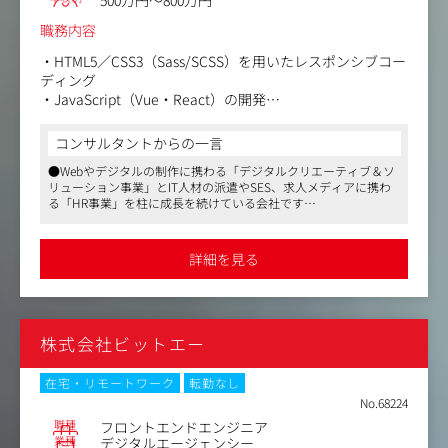
職務内容
・HTML5／CSS3（Sass/SCSS）を用いたレスポンシブコー
ディング
・JavaScript（Vue・React）の開発
・ライブラリやフレームワークを用いた設計（コンポーネ
ント・モジュール開発など）
コンサルタントからの一言
・WebサイトやWebシステム、アプリなどのデジタルコン
●Webやデジタルの制作に携わる「デジタルクリエーティブ＆ソ
テンツの開発業務
リューション事業」とIT人材の派遣やSES、求人メディアに携わ
・クライアントとの折衝
る「HR事業」を柱に成長を続けている会社です
・ベンダーコントロール...etc
●大手化粧品会社や大手飲食チェーンなど有名サイトやサービス
のプロジェクトに携わることができます
【変更の範囲】会社の定める業務
●資格手当やセミナー費の支給があるため、経験者はスキルアッ
詳細を見る
プ、未経験者は新しいことにチャレンジできます。また経営者と
の距離が近いため意見が通りやすく、働きやすい環境
●残業時間が月10時間以内と少ないためプライベートも充実させ
たい方にもおすすめです
株式会社ビットエー
在宅・リモートワーク
転勤なし
No.68224
職種
フロントエンドエンジニア
業種
デジタルエージェンシー