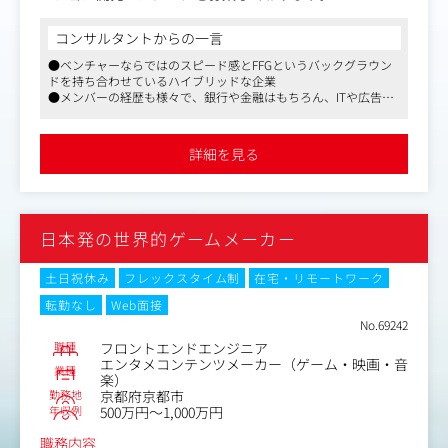
このチームでは市場の変化に素早く対応できるよう、アジ
ャイル開発を採用しており、スピードと品質を両立させる
コンサルタントからの一言
ため、テスト自動化やTDD（テスト駆動開発）、ペアプロ
●ベンチャーならではのスピード感とFFGというバックグラウン
グラミングなどの方法論を積極的に取り入れています。
ドを持ち合わせているハイブリッドな企業
古い手法や固定観念にとらわれず、新しい手法や技術に積
●メンバーの経歴も様々で、銀行や金融はもちろん、ITや広告業
極的に挑戦していける人、チーム全体の生産性を考えてく
界といった幅広い分野の人材がジョイン
れる人を歓迎します。将来的にはテックリードとしてチー
●銀行だけど銀行らしくなく、ユニークで、そしてみんなが信頼
ムの中心で活躍していただきます。
しあえる環境の実現にチャレンジ中
詳細を見る
＜業務内容＞
・スマートフォンアプリケーションの設計および開発をご
担当いただきます
日本発の世界的ゲームメーカー
・品質向上のためのリファクタリングなどに携わっていた
だきます
・コードレビューやペアプロ/モブプログラミングなどに
土日祝休み
フレックスタイム制
在宅・リモートワーク
よるメンバー同士の知見を深める機会が豊富にあります
転勤なし
Web面接
など
No.69242
職種
フロントエンドエンジニア
【仕事内容（変更の範囲）】会社の定める業務
エンタメコンテンツメーカー（ゲーム・映画・音
業種
楽）
勤務地
京都府京都市
年収例
500万円～1,000万円
職務内容