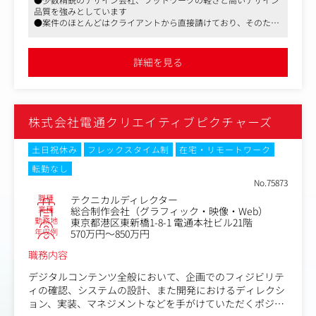
ツの最適化
コーダー/フロントエンドエンジニアのキャリアとしては
品質を強みとしています
スペシャリストとして力をつけていく道もあれば、テクニ
●案件のほとんどはクライアントから直接請けており、そのため
＜このポジションの魅力＞
カルディレクター、プロジェクトマネジャーなどを目指す
企画から携わることが可能です
・多彩な業種・案件に携わることで、幅広いフロントエン
道もあります。
●グラフィック、Webはもちろんのこと、外部のリソースを活用
ド技術やノウハウが身につきます
自身の得意分野を強みに、意欲的に業務に取り組んでいっ
してコーディングや広告運用など幅広いニーズに対応しています
詳細を見る
・分業体制に縛られず、自身のアイデアや得意分野を活か
てください。
しやすい環境です
・地域に密着した案件を通じて、福岡の街づくり・活性化
にも貢献できます
株式会社電通クリエイティブピクチャーズ
【変更の範囲】会社の定める業務
土日祝休み
フレックスタイム制
在宅・リモートワーク
転勤なし
No.75873
職種
テクニカルディレクター
業種
総合制作会社（グラフィック・映像・Web）
勤務地
東京都港区東新橋1-8-1 電通本社ビル21階
年収例
570万円～850万円
職務内容
デジタルコンテンツ全般において、企画でのフィジビリテ
ィの確認、システムの設計、また開発におけるディレクシ
ョン、実装、マネジメントなどを手がけていただくポジシ