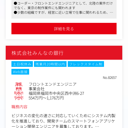
●コーダー・フロントエンドエンジニアとして、北陸の案件だけ
ムビルディング
でなく、東京の制作案件にも関われます
・SLAなどを含む契約内容の調整および交渉
●少数の組織ですが、経営に近い立場で仕事に関われるため、他
社では積めない経験ができます
②エンジニア領域
●今後は、東京拠点の開設、自社サービス、プロジェクト開発に
実務担当としてデータ分析を用いて顧客の課題解決をお任
も進出していく会社です
詳細を見る
せします。
・顧客の組織全体のデータ活用に関する課題の理解
・課題解決に資するデータ活用方針の理解
・要件定義、KPI設定
株式会社みんなの銀行
・データ分析設計、準備（データベース構築など）
・データを用いたKPIの可視化・レポーティング（BIツー
ルでのダッシュボード作成等）
土日祝休み
残業月20時間以内
フレックスタイム制
・データ解析、分析業務（ビッグデータ分析、統計解析な
Web面接
ど）
No.82657
・分析結果報告、施策立案（報告書作成、顧客報告会での
職種
フロントエンドエンジニア
プレゼンなど）
業種
事業会社
勤務地
福岡県福岡市中央区西中洲6-27
年収例
554万円～1,176万円
職務内容
ビジネスの変化の速さに対応していくためにシステム内製
化を推進しており、開発チームのスマートフォンアプリケ
ーション開発エンジニアを募集しております。