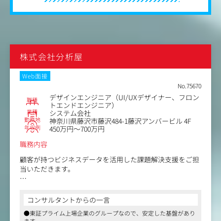
株式会社分析屋
Web面接
No.75670
デザインエンジニア（UI/UXデザイナー、フロン
職種
トエンドエンジニア）
業種
システム会社
勤務地
神奈川県藤沢市藤沢484-1藤沢アンバービル 4F
年収例
450万円～700万円
職務内容
顧客が持つビジネスデータを活用した課題解決支援をご担
当いただきます。
＜具体的には＞
■課題ヒアリング～戦略立案、分析設計などの支援を行い
コンサルタントからの一言
ます。
●東証プライム上場企業のグループなので、安定した基盤があり
ポジションの業務としては、特に顧客課題とニーズに基づ
ます