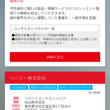
職務内容
予防歯科に関わる製品・情報サービスのフロントエンド領
域での開発を担当していただきます。
歯科業界を中心に展開していた事業を、一般市場を見据え
て拡大していくために、Visionに共感し組織改革・業務拡
張を共に行うメンバーを募集します。
コンサルタントからの一言
●景気の影響を受けにくい予防歯科領域の企業
＜具体的には＞
●残業平均5h程度/月、年間休日126日程度と他求人と比較しても
・バックエンドサイドと連携したカートシステム選定・導
ワークライフバランスが整っています
入
●産休育休取得実績あり。女性が多く在籍しており、女性の働き
・最適なUI/UXを考慮したフロントエンドの提案・要件定
方に注力している会社です
義／設計
詳細を見る
・HTML/CSS/JavaScript/PHPを使ったマルチデバイス対
応のWebサイト開発
・デザイナーやバックエンドエンジニアへの支援
リバミー株式会社
＜案件事例＞
ブランドサイトページ構築、ECサイトの新規立ち上げ、M
Aツールを用いたコミュニケーション、開発会社選定など
土日祝休み
残業月20時間以内
在宅・リモートワーク
No.68288
職種
フロントエンドエンジニア
業種
Web制作会社
勤務地
東京都渋谷区道玄坂1丁目16-6
年収例
500万円～800万円