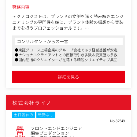
守・開発で実績多数ございます。案件規模は数百万円～最
職務内容
大5,000万円前後、平均で約1200万円規模。
テクノロジストは、ブランドの文脈を深く読み解きエンジ
ニアリングの専門性を軸に、ブランド体験の構想から実装
までを担うプロフェッショナルです。
技術的観点からブランド課題や事業目標に対する解を構想
コンサルタントからの一言
し、高精度なプロトタイプで体験を可視化。
●東証グロース上場企業のグループ会社であり経営基盤が安定
ステークホルダーの意思決定を支え、プロジェクトを前進
●ナショナルクライアントとの直接取引き多数＆受賞歴も多数
させる推進力を担う。
●国内屈指のクリエイターが在籍する精鋭クリエイティブ集団
戦略を体験へ、体験を仕組みへとつなぎ、技術を通じてブ
ランド価値を高めていく。
これらがミッションとなります。
詳細を見る
●プロジェクトの初期段階から関わり、事業背景やブラン
ドの課題を読み解きながら、技術的な視点から体験や構造
の可能性を構想
株式会社ライノ
●描いた構想をプロトタイプとして具体化し、ステークホ
ルダーが議論し、判断できる材料を提示することでプロジ
ェクトの意思決定を推進
土日祝休み
転勤なし
●選ばれた構想を実際の体験として成立させるために、設
No.82549
計・実装・ローンチまで責任を持って遂行
職種
フロントエンドエンジニア
業種
編集プロダクション