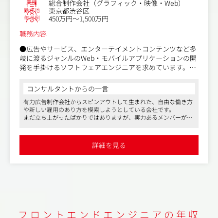
業種
総合制作会社（グラフィック・映像・Web）
勤務地
東京都渋谷区
年収例
450万円～1,500万円
職務内容
●広告やサービス、エンターテイメントコンテンツなど多
岐に渡るジャンルのWeb・モバイルアプリケーションの開
発を手掛けるソフトウェアエンジニアを求めています。
●具体的には、Web・モバイルアプリケーションのUIおよ
びインタラクティブコンテンツの設計・開発などを手掛け
コンサルタントからの一言
ていただく想定です。
有力広告制作会社からスピンアウトして生まれた、自由な働き方
や新しい雇用のあり方を模索しようとしている会社です。
まだ立ち上がったばかりではありますが、実力あるメンバーが集
まり刺激のある仕事に溢れています。
今の会社がハードワーク過ぎて将来が見えないエンジニアさん、
デジタルクリエイティブ領域で幅広く面白いシゴトを手掛けたい
詳細を見る
方には特にチェックしていただきたい求人です。
フロントエンドエンジニアの年収