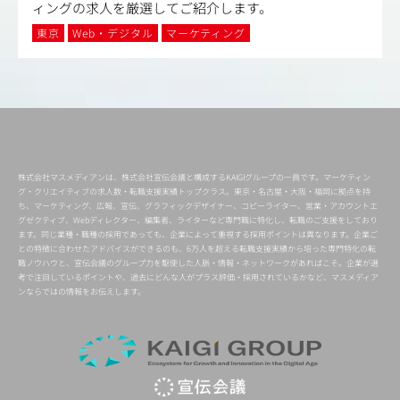
ィングの求人を厳選してご紹介します。
東京
Web・デジタル
マーケティング
株式会社マスメディアンは、株式会社宣伝会議と構成するKAIGIグループの一員です。マーケティン
グ・クリエイティブの求人数・転職支援実績トップクラス。東京・名古屋・大阪・福岡に拠点を持
ち、マーケティング、広報、宣伝、グラフィックデザイナー、コピーライター、営業・アカウントエ
グゼクティブ、Webディレクター、編集者、ライターなど専門職に特化し、転職のご支援をしており
ます。同じ業種・職種の採用であっても、企業によって重視する採用ポイントは異なります。企業ご
との特徴に合わせたアドバイスができるのも、6万人を超える転職支援実績から培った専門特化の転
職ノウハウと、宣伝会議のグループ力を駆使した人脈・情報・ネットワークがあればこそ。企業が選
考で注目しているポイントや、過去にどんな人がプラス評価・採用されているかなど、マスメディア
ンならではの情報をお伝えします。