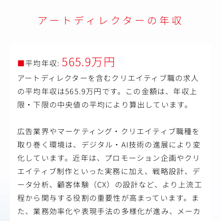
す。
また必要に応じてデザイン業務にも携わっていただくの
アートディレクターの年収
で、自身のスキル向上にも繋がります。
【具体的には】
・クライアントとの打ち合わせ
・企画提案
565.9万円
■
平均年収:
・制作進行管理
・デザイン制作
アートディレクターを含むクリエイティブ職の求人
・スケジュール調整
の平均年収は565.9万円です。この金額は、年収上
・制作スタッフのディレクション
限・下限の中央値の平均により算出しています。
・クオリティチェック
・納品
・アフターフォロー など
広告業界やマーケティング・クリエイティブ職種を
制作媒体は、Webサイトを中心に、グラフィック・映像・
取り巻く環境は、デジタル・AI技術の進展により変
CI/VI開発など多様な案件が発生します。
化しています。近年は、プロモーション企画やクリ
現在は代表がクリエイティブディレクターとして同業務を
エイティブ制作といった実務に加え、戦略設計、デ
メインで担当されています。
ータ分析、顧客体験（CX）の設計など、より上流工
将来的には代表からクライアントを引き継ぎ、同社の中心
程から関与する役割の重要性が高まっています。ま
として活躍いただける方を求めています。
た、業務効率化や表現手法の多様化が進み、メーカ
また、同社では自社事業としてSNSを使った町おこしの活