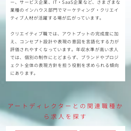
ー、サービス企業、IT・SaaS企業など、さまざまな
動や、産学官連携のプロジェクトにも参画しています。
クリエイティブエージェンシーとしてのクライアントワー
業種のインハウス部門でマーケティング・クリエイ
クだけでなく、地域貢献性の高い事業にも取り組むチャン
ティブ人材が活躍する場が広がっています。
スがあります。
クリエイティブ職では、アウトプットの完成度に加
え、コンセプト設計や表現の意図を言語化する力が
評価されやすくなっています。年収水準が高い求人
では、個別の制作にとどまらず、ブランドやプロジ
ェクト全体の表現方針を担う役割を求められる傾向
にあります。
アートディレクターとの関連職種か
ら求人を探す