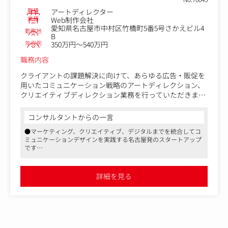
・社内デザイナーや外部パートナーへのディレクション、
職種
アートディレクター
制作進行・品質管理
業種
Web制作会社
・企画・体験設計フェーズからの上流での関与
愛知県名古屋市中村区竹橋町5番5号さかえビル4
勤務地
B
年収例
350万円～540万円
職務内容
クライアントの課題解決に向けて、あらゆる広告・販促を
用いたコミュニケーション戦略のアートディレクション、
クリエイティブディレクション業務を行っていただきま
す。
コンサルタントからの一言
大手代理店や地場企業から厚い信頼を寄せられており、既
●マーケティング、クリエイティブ、デジタルまでを統合してコ
存顧客や紹介企業からの案件獲得がほとんどです。
ミュニケーションデザインを実践する名古屋発のスタートアップ
制作案件における窓口として、クライアントとの打ち合わ
です
せから携わっていただきます。
●代表は地場では有力なプロダクション、代理店を経て独立した
社内のプランナーと協力しながら提案内容をまとめ、案件
幅広い知見をもつ優秀なクリエイティブディレクターです
受注に繋げていきます。
●短時間正社員や在宅勤務の相談にも応じていただけるなど、柔
詳細を見る
軟な働き方を推奨しています。また、代表がPTA会長を務めてい
た経験から、子育てをする親御さんへの理解が深く、「PTA役員
受注後の進行管理や制作スタッフのディレクションも大き
有給制度」というユニークな休暇制度も導入しています
な業務の一つです。
制作スタッフとの打ち合わせやクオリティチェックを重ね
ながら、納品までの工程をトータルでサポートいただきま