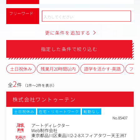
フリーワード
更に条件を追加する
指定した条件で絞り込む
土日祝休み
残業月20時間以内
語学を活かす-英語
フレ
2
全
件
（1件～2件を表示）
株式会社ワントゥーテン
土日祝休み
在宅・リモートワーク
転勤なし
No.85407
職種
アートディレクター
業種
Web制作会社
東京都品川区東品川2-2-8スフィアタワー天王洲7
勤務地