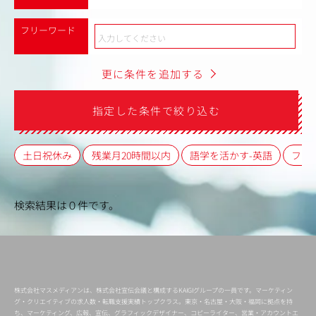
フリーワード
更に条件を追加する
指定した条件で絞り込む
土日祝休み
残業月20時間以内
語学を活かす-英語
フレ
検索結果は０件です。
株式会社マスメディアンは、株式会社宣伝会議と構成するKAIGIグループの一員です。マーケティン
グ・クリエイティブの求人数・転職支援実績トップクラス。東京・名古屋・大阪・福岡に拠点を持
ち、マーケティング、広報、宣伝、グラフィックデザイナー、コピーライター、営業・アカウントエ