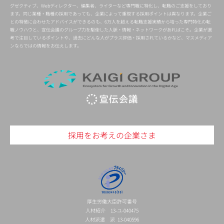
グゼクティブ、Webディレクター、編集者、ライターなど専門職に特化し、転職のご支援をしており
ます。同じ業種・職種の採用であっても、企業によって重視する採用ポイントは異なります。企業ご
との特徴に合わせたアドバイスができるのも、6万人を超える転職支援実績から培った専門特化の転
職ノウハウと、宣伝会議のグループ力を駆使した人脈・情報・ネットワークがあればこそ。企業が選
考で注目しているポイントや、過去にどんな人がプラス評価・採用されているかなど、マスメディア
ンならではの情報をお伝えします。
採用をお考えの企業さま
厚生労働大臣許可番号
人材紹介 13-ユ-040475
人材派遣 派 13-040596