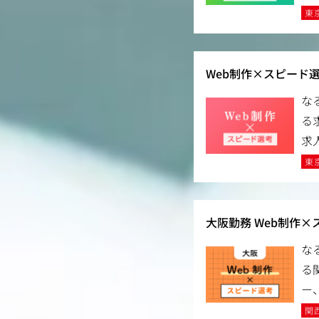
東
Web制作×スピード
な
る
求
東
大阪勤務 Web制作×
な
る
ー
関