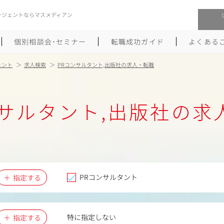
ージェントならマスメディアン
個別相談会･セミナー
転職成功ガイド
よくある
ェント
求人検索
PRコンサルタント,出版社の求人・転職
転職活動を始めるにあたり
メーカー・事業会社への転職
ンサルタント,出版社の求
履歴書のつくり方
大手広告会社への転職
職務経歴書のつくり方
エグゼクティブ転職
ポートフォリオのつくり方
しゅふクリ･ママクリ転職
面接対策
年収アップ転職
PRコンサルタント
指定する
未経験から広告業界への転職
Uターン･Iターン転職
特に指定しない
指定する