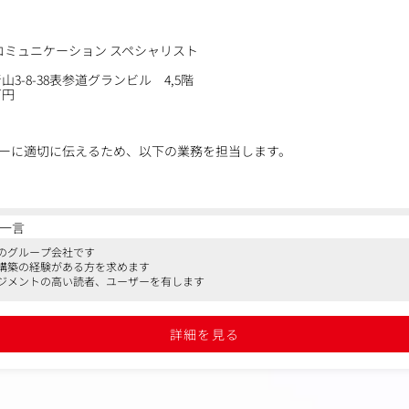
コミュニケーション スペシャリスト
3-8-38表参道グランビル 4,5階
万円
ーに適切に伝えるため、以下の業務を担当します。
企画・運用・改善（主担当）
一言
デオなどの企業紹介マテリアルの作成
のグループ会社です
なPR施策の立案とサポート
構築の経験がある方を求めます
、英訳、配布、全社リリースの配信管理
ジメントの高い読者、ユーザーを有します
スメディアからの問い合わせ・取材対応
トの広報活動のフォロー、PR代理店との連携・進行管理サポート
詳細を見る
透を目的とした社内コミュニケーション施策の企画支援・実行