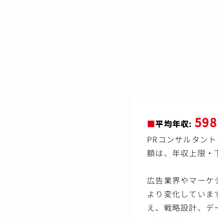
・社内ポータル、社内報
・CEO・経営層メッセ
・組織変革や重要施策に
・従業員エンゲージメン
・新たなコーポレートブ
・社内勉強会などの企画
・NY本社、また、世界
●CEO エグゼクティブ 
・社長室のチームメンバ
●サステナビリティ活動
・環境保護や文化継承、
59
ツ制作支援
■
平均年収:
・同社の「良き企業市民
PRコンサルタント
額は、年収上限・
広告業界やマーケ
より変化していま
え、戦略設計、デ