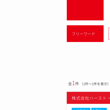
フリーワード
1
全
件
（1件～1件を表示
株式会社ハースト