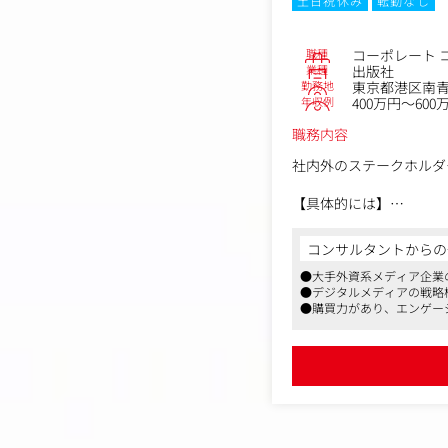
土日祝休み
転勤なし
職種
コーポレート 
業種
出版社
勤務地
東京都港区南青山
年収例
400万円～600
職務内容
社内外のステークホルダ
【具体的には】
●社外広報
・コーポレートSNSの
コンサルタントからの
・会社案内、会社紹介ビ
●大手外資系メディア企業
・他部署と連携した新た
●デジタルメディアの戦略
・プレスリリースの作成
●購買力があり、エンゲー
・ＴＶ、新聞、雑誌等マ
・メディアモニタリング
・同社媒体主催のイベン
・メディアとの関係構築
●社内広報
・経営戦略・MVVの浸