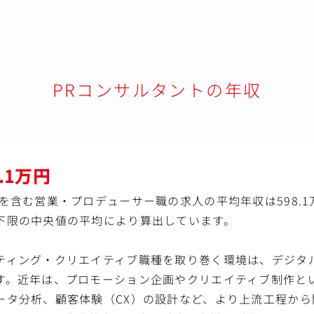
、動画、タウンホールなどを活用した情報発信およびコンテンツ制作
ージの企画・編集・発信支援サポート
伴う社内向けコミュニケーション設計支援・運用
ト向上およびサステナビリティ活動の社内浸透に向けた施策実行支援
ランディングの戦略立案サポート、制作物の作成など
・運営サポート
のハースト支社に日本の活動の情報共有、ベストプラクティスの発信支
PRコンサルタントの年収
サポート
ーとして経営関連プロジェクトにおける調整・進行管理サポート
アート支援など、同社が支援するサステナビリティ活動に関する社内外
8.1万円
」としての姿勢を伝えるコミュニケーション活動の実行支援
を含む営業・プロデューサー職の求人の平均年収は598.
下限の中央値の平均により算出しています。
ティング・クリエイティブ職種を取り巻く環境は、デジタル
す。近年は、プロモーション企画やクリエイティブ制作と
ータ分析、顧客体験（CX）の設計など、より上流工程から