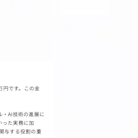
援
向け情報発信・コンテン
1万円です。この金
・AI技術の進展に
いった実務に加
関与する役割の重