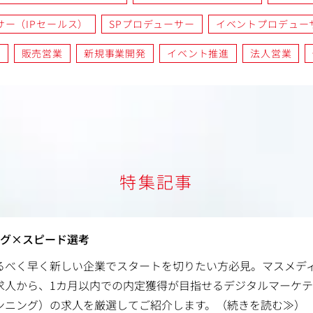
サー（IPセールス）
SPプロデューサー
イベントプロデュー
業
販売営業
新規事業開発
イベント推進
法人営業
特集記事
ング×スピード選考
るべく早く新しい企業でスタートを切りたい方必見。マスメデ
求人から、1カ月以内での内定獲得が目指せるデジタルマーケ
ンニング）の求人を厳選してご紹介します。
（続きを読む≫）