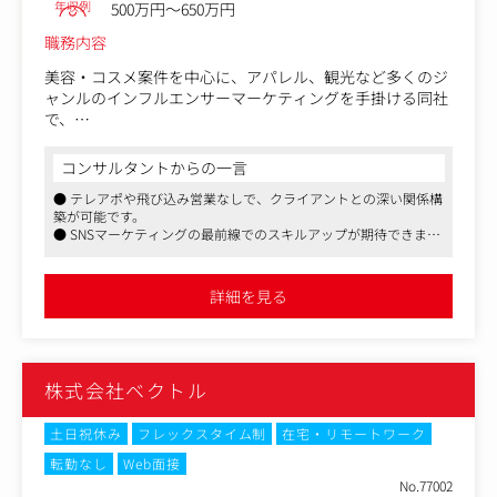
年収例
500万円～650万円
職務内容
美容・コスメ案件を中心に、アパレル、観光など多くのジ
ャンルのインフルエンサーマーケティングを手掛ける同社
で、
クライアント企業、広告代理店へインフルエンサーを提案
しSNSでPR投稿を完了、効果測定から継続提案まで1案件
コンサルタントからの一言
の商流を一気通貫での業務をお任せいたします。
● テレアポや飛び込み営業なしで、クライアントとの深い関係構
築が可能です。
＜具体的には＞
● SNSマーケティングの最前線でのスキルアップが期待できま
運営体制はフロント対応と運用と分かれており、当ポジシ
す。
ョンは、クライアント企業とのフロントに立ち提案～受
● 柔軟な働き方や副業の許可など、社員のライフスタイルに配慮
注、運用まで一気通貫で担当できるポジションです。
した環境が整っています。
詳細を見る
＜具体的な業務内容＞
・インフルエンサーPR、SNS分析・リサーチ・マーケティ
ングプランの立案
株式会社ベクトル
・クライアントのニーズに合わせたパッケージの企画提案
・SNSリサーチ結果のレポート
・SNSアカウント運用の提案
土日祝休み
フレックスタイム制
在宅・リモートワーク
・インフルエンサーイベントの企画、立案
転勤なし
Web面接
・自社イベントの企画・開催（WEBセミナー等）
No.77002