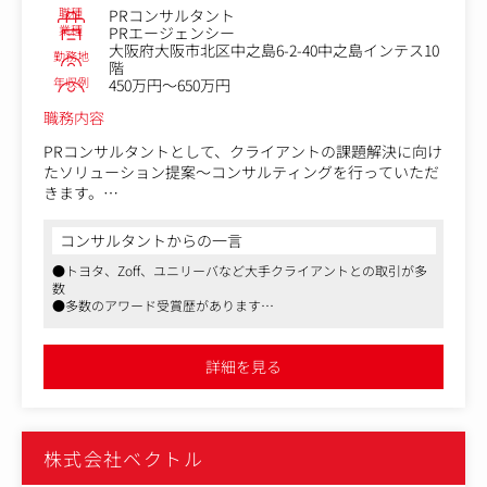
・「Find Model Circle」の提案から運用サポート
職種
PRコンサルタント
など
業種
PRエージェンシー
大阪府大阪市北区中之島6-2-40中之島インテス10
勤務地
＜営業活動の特徴＞
階
年収例
テレアポ・飛び込みなし：商談機会の創出は、営業とは別
450万円～650万円
のマーケティングチームが担当します。営業自身がテレア
職務内容
ポや飛び込みを行うことはありません。
PRコンサルタントとして、クライアントの課題解決に向け
＜仕事の流れ＞
たソリューション提案～コンサルティングを行っていただ
新規・既存含め約10～15社程を担当を想定。
きます。
クライアントへ1日2～3件のWeb商談や訪問を行い、新し
今回の募集に際し、PRコンサルタントとしてのご経験は問
コンサルタントからの一言
いご提案やPR終了後のフォローなどを行います。
いません。
納期は提案、企画、PRで約2週間～2か月程度。販売して終
●トヨタ、Zoff、ユニリーバなど大手クライアントとの取引が多
広告業界にて営業職として従事されている方、インハウス
数
わりではなく、その後の長いお付き合いを目指していきま
で広報や自社コンテンツ運用をされている方など、様々な
●多数のアワード受賞歴があります
す。
バックグラウンドをお持ちの方からのご応募をお待ちして
●東証プライム上場、産休育休制度、週2リモート可
※アポ取りは営業とは別のマーケティングチームが行いま
おります。
す。
詳細を見る
一部抜粋ではございますが、同グループが手掛けたプロジ
＜提案先＞
ェクト事例をご紹介いたします。
クライアント企業（広告主）のマーケティング・広報担当
者、および広告代理店です。
ARC’TERYX：ブランドの哲学を「体験」へと昇華させ、熱
株式会社ベクトル
狂を生んだPOPUPストア
＜提案内容＞
https://antil.co.jp/about/229/