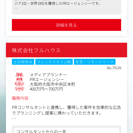
ジア1位・世界18位を獲得したPRエージェンシーです。
商業施設、一部東京の外資系のクライアント等、非常に幅
の広い案件に関わることが可能です。
●年率120%以上の成長を実現(過去5年)しており、勢いもありま
す。直近での株式上場（IPO）も予定しています。
（具体的な業務）
詳細を見る
●地域活性や社会問題の解決を図るプロジェクトから大手メーカ
・クライアント折衝
ー等の商品PRまで行っています。
・課題、ニーズのヒアリング、提案
・PRプランニング、プロモーション設計
・進行ディレクション、予算管理、プロジェクト進捗管理
株式会社フルハウス
・メンバーフォロー、育成サポート
企業、サービス、商品が広く認知されることをミッション
土日祝休み
フレックスタイム制
在宅・リモートワーク
に、PR効果（メディア露出やSNS上での拡散性）から逆算
No.70129
する「ストーリーテリング」を軸としたプロモーション設
職種
メディアプランナー
計を実施いただきます。
業種
PRエージェンシー
勤務地
大阪府大阪市中央区本町
年収例
400万円～700万円
（主なクライアント・案件例）
電通、ADKなどの広告代理店、各業界大手企業との取引が
職務内容
中心(直案件は約30%)で、注目度の高い商品やサービスの
ブランド戦略、新商品開発に関わる機会が多くあります。
PRコンサルタントと連携し、獲得した案件を効果的な広告
でプランニングし提案に携わっていただきます。
▼クライアント業種
食品、飲料、美容、ファッション、製薬会社、官公庁、商
携わっていただく案件としては音楽イベントや地域創生に
業施設、ホテル、家電、日用品、不動産、建設、宇宙・航
関するイベントなど幅広く携わることができます。
コンサルタントからの一言