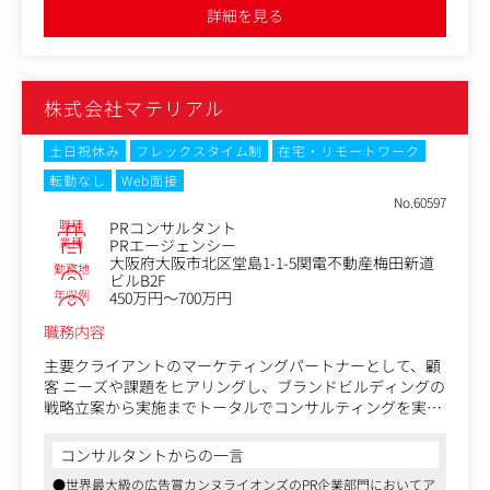
・縦型動画を中心としたSNSコンテンツの企画、構成設計
パニーです。
リース作成までをチーム制で一貫するため、幅広い業務領域に携
詳細を見る
・静止画/動画を横断したクリエイティブ開発
わることができます。PRスペシャリストとしてスキルアップにも
コミュニケーション戦略の企画、情報流通構造から逆算し
つながる環境です
た施策の設計、実行までを一気通貫で提供するプロフェッ
●育児・介護休業制度、健康保険組合保養所など福利厚生が充実
●実行、ディレクション
ショナルなPR会社です。
しています
・内製制作チームとの連携
これまで東京本社のみで募集をおこなっておりましたが、
●マスメディアンからの紹介実績も多数あります
・必要に応じてインフルエンサー活用、広告配信のプラン
株式会社マテリアル
昨今の情勢を踏まえまして、事業規模拡大を目指した人員
ニング
増員のため関西オフィスでの募集を開始いたします。
土日祝休み
フレックスタイム制
在宅・リモートワーク
●分析・改善
【業務領域例】
転勤なし
Web面接
・配信データ、アルゴリズム変化の分析
医療・ヘルスケア、地域ブランディング、商業施設、ツー
No.60597
・単なる数値報告で終わらせず「なぜ伸びたか、なぜ伸び
リズム、スポーツ、オートモーティブ、IT、大学・教育機
職種
PRコンサルタント
ないか」の構造化
関、食品・飲食、日用品・消費財など総合領域に対応
業種
PRエージェンシー
・再現性のある施策への昇華
大阪府大阪市北区堂島1-1-5関電不動産梅田新道
勤務地
【業務機能例】
ビルB2F
年収例
デジタル・コミュニケーション、コーポレート・コミュニ
450万円～700万円
ケーション、リスク・クライシスコミュニケーション、メ
職務内容
ディアトレーニング、テレビPR、グローバルコミュニケー
ションなど
主要クライアントのマーケティングパートナーとして、顧
客 ニーズや課題をヒアリングし、ブランドビルディングの
■博報堂グループの強み
戦略立案から実施までトータルでコンサルティングを実施
博報堂独自の生活者調査データベースに加え、コンテンツ
していただきます。
制作、オウンドメディア制作、マス広告、デジタル広告な
コンサルタントからの一言
ど、博報堂グループ各社と連携した幅広い提案が可能で
関西エリアですが、有名コーヒーチェーン、グローバル大
す。
●世界最大級の広告賞カンヌライオンズのPR企業部門においてア
手のお菓子メーカー、大阪開催の国家プロジェクト、有名