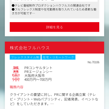
空など
●テレビ番組制作プロダクションハウフルスの関連会社です
＜具体的には＞
●フルフレックス制度や在宅勤務を取り入れているため柔軟な働
▼案件・実績例
・案件の進行・管理
き方が可能です
・ユニバーサルホーム『部長の家の床暖房がスゴすぎて会
・各種メディア（デジタル、テレビ、OOHなど）プランニ
●PR企画には新鮮な視点がとても重要という考えのもと入社歴に
議になりません…』※ACC TOKYO CREATIVITY AWARDS 20
ング・バイイング
関係なく、意見やアイデアを出しやすい環境です
21シルバー賞 受賞
・イベント／取材対応
詳細を見る
・味の素食品『冷凍餃子＃手間抜き餃子論争』※PRアワー
・媒体研究
ド2020シルバー賞 受賞
・メディア戦略立案
・P&G（PANTENE）『#この髪どうしてダメですか』※PR
など
アワード2019ゴールド賞 受賞
株式会社フルハウス
（募集背景）
2024年3月にグロース市場へのIPOしており、組織・事業共
フレックスタイム制
在宅・リモートワーク
に急拡大中。直案件も50％まで拡大見込み。
No.70106
大阪では2025関西万博の案件も増えていくため、企業のブ
職種
PRコンサルタント
ランディングに貢献できる方の増員募集です。
業種
PRエージェンシー
勤務地
大阪府大阪市
年収例
400万円～700万円
職務内容
クライアントの要望に対し、PRに関する企画立案（テレ
ビ・プリント・Webパブリシティ、記者発表、イベントな
ど）をしていただきます。