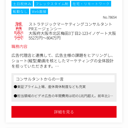
インフルエンサーPR、SNS分析・リサーチ、マーケティン
土日祝休み
フレックスタイム制
在宅・リモートワーク
グプランの立案、ニーズに合わせたパッケージの企画提
Zoff：メガネの新たな価値を広めたい
転勤なし
Web面接
案、SNSリサーチ結果のレポート、SNSアカウント運用の
https://recruit.vectorinc.co.jp/work/case-study/3NNuj
No.78654
提案、インフルエンサーイベントや自社イベント（Webセ
職種
ストラテジックマーケティングコンサルタント
ミナー等）の企画、「Find Model Circle」の提案・運用サ
JOYSOUND：カラオケ業界を再び活気付けたい。
業種
PRエージェンシー
ポートなどを行います。
https://recruit.vectorinc.co.jp/work/case-study/8Qy6C
勤務地
大阪府大阪市北区梅田3丁目2-123イノゲート大阪
認知拡大から購入検討までのプロセスを設計し、フォロワ
年収例
552万円～804万円
ー数や実績を踏まえた適切なインフルエンサー選定と、効
（具体的な業務内容）
果的なPR
職務内容
入社後は、スキル/ご経験に近しい内容からご担当いただ
手法を提案します。
き、徐々に担当領域を拡大していただく想定です。
広告代理店と連携して、広告主様の課題をヒアリングし、
ショート(縦型)動画を核としたマーケティングの全体設計
●メディアプロモート業務
を担っていただきます。
テレビ、新聞、雑誌、Web媒体等あらゆるメディアに対し
て、クライアントのさまざまな情報（商品・サービス・キ
クライアントの課題抽出から、SNSアルゴリズムを逆算し
コンサルタントからの一言
ャンペーン等）を取り上げていただけるよう、情報提供を
た動画構成や拡散の導線設計まで、「売れる仕組み」を川
行います。
●東証プライム上場、産休育休制度なども充実
上から川下まで一気通貫で描き、マーケットにムーブメン
単純に商品やサービス情報の紹介をするだけではなく、ト
トを創り出すことがミッションです。
●担当領域のビデオ広告の年間費用は初の1兆円超え。前年比121.
レンド情報と掛け合わせたり、関連情報とセットで紹介し
8％、2026年も同水準の成長が予測されています。
たりと、「メディアの興味を惹く／Webで拡散する」方法
企業やブランドが持つ価値ある情報を、最適な形で社会に
を企画・提案していただきます。
届け、クライアントのマーケティング成果を最大化してい
●以下、同社での働くイメージを明確にしていただくための資料
詳細を見る
です。
ただきます。
●アカウントレップ業務
1日密着動画：https://www.youtube.com/watch?v=XuegMwf6AGo
クライアントのPRプロジェクトの進行管理担当（レップ）
どんなコンテンツが・誰に・どのタイミングで届き・なぜ