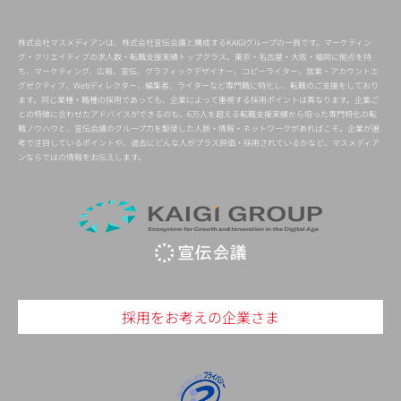
株式会社マスメディアンは、株式会社宣伝会議と構成するKAIGIグループの一員です。マーケティン
グ・クリエイティブの求人数・転職支援実績トップクラス。東京・名古屋・大阪・福岡に拠点を持
ち、マーケティング、広報、宣伝、グラフィックデザイナー、コピーライター、営業・アカウントエ
グゼクティブ、Webディレクター、編集者、ライターなど専門職に特化し、転職のご支援をしており
ます。同じ業種・職種の採用であっても、企業によって重視する採用ポイントは異なります。企業ご
との特徴に合わせたアドバイスができるのも、6万人を超える転職支援実績から培った専門特化の転
職ノウハウと、宣伝会議のグループ力を駆使した人脈・情報・ネットワークがあればこそ。企業が選
考で注目しているポイントや、過去にどんな人がプラス評価・採用されているかなど、マスメディア
ンならではの情報をお伝えします。
採用をお考えの企業さま