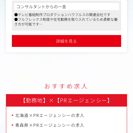
〈具体的には〉
コンサルタントからの一言
・企業や新製品の広告企画立案・営業
●テレビ番組制作プロダクションハウフルスの関連会社です
・メディアを通じた自社のプロモーション
●フルフレックス制度や在宅勤務を取り入れているため柔軟な働
・イベント・記者発表企画・運営
き方が可能です
・プレスリリースの作成、配信
●PR企画には新鮮な視点がとても重要という考えのもと入社歴に
・国際的スポーツに関わるイベント運営 など
関係なく、意見やアイデアを出しやすい環境です
詳細を見る
おすすめ求人
【勤務地】
×
【PRエージェンシー】
北海道×PRエージェンシーの求人
青森県×PRエージェンシーの求人