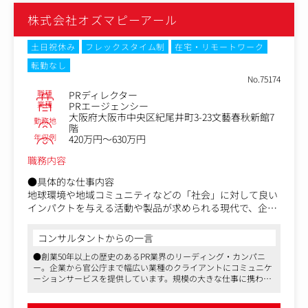
として、プロジェクトの全体ディレクションを担当してい
人はそれをシェアするのか。
ただきます。
株式会社オズマピーアール
その裏側には、必ず「構造」と「再現性」があります。
クライアントへのデイリー報告や新たなPRプランの企画提
国内最大級のPR会社ベクトルグループの資産を背景に、
案など、コンサルティング業務の全てを担っていただきま
「報が広がる仕組みそのもの」を設計していただき、単な
土日祝休み
フレックスタイム制
在宅・リモートワーク
す。
る営業職や作業者ではなく、情報流通をデザインするマー
転勤なし
ケティング職となります。
No.75174
●新規開拓業務
新たな案件獲得のため、クライアントに対して、コミュニ
職種
PRディレクター
（具体的な業務内容）
業種
PRエージェンシー
ケーション戦略立案・コミュニケーション設計プランニン
●営業活動
大阪府大阪市中央区紀尾井町3-23文藝春秋新館7
グ・情報コンテンツ開発・企画立案・実行を行っていただ
勤務地
・顧客窓口、関係性の構築
階
きます。
年収例
・ソリューション、戦略の提案（企画立案）
420万円～630万円
・プロジェクト管理、進行
職務内容
・クロージング
●具体的な仕事内容
●情報流通戦略の設計
地球環境や地域コミュニティなどの「社会」に対して良い
・クライアント課題に基づくコミュニケーション戦略の立
インパクトを与える活動や製品が求められる現代で、企業
案
のCSR（社会的責任）活動や、SDGs（持続可能な開発目
・SNSアルゴリズム、ユーザー行動を踏まえた拡散導線の
標）を実現するような活動、さらには広告やプロモーショ
コンサルタントからの一言
設計
ンなど、社会に対してポジティブな影響をもたらす取り組
・TikTok／Instagram／YouTubeなど媒体特性に応じた配
●創業50年以上の歴史のあるPR業界のリーディング・カンパニ
み（ソーシャルグッド）を展開していきます。
ー。企業から官公庁まで幅広い業種のクライアントにコミュニケ
信戦略
ーションサービスを提供しています。規模の大きな仕事に携われ
オズマグループは創業60年を超える、日本のパブリックリ
るチャンスもあります
●コンテンツプランニング
レーションズ（PR）の歴史を築いてきたリーディングカン
●分業制ではなく、クライアント対応からメディアラウンド、リ