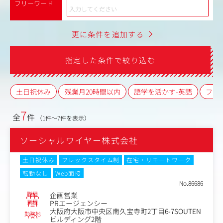
フリーワード
更に条件を追加する
指定した条件で絞り込む
土日祝休み
残業月20時間以内
語学を活かす-英語
フレ
7
全
件
（1件～7件を表示）
ソーシャルワイヤー株式会社
土日祝休み
フレックスタイム制
在宅・リモートワーク
転勤なし
Web面接
No.86686
職種
企画営業
業種
PRエージェンシー
大阪府大阪市中央区南久宝寺町2丁目6-7SOUTEN
勤務地
ビルディング2階