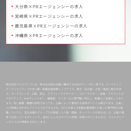
大分県×PRエージェンシーの求人
宮崎県×PRエージェンシーの求人
鹿児島県×PRエージェンシーの求人
沖縄県×PRエージェンシーの求人
株式会社マスメディアンは、株式会社宣伝会議と構成するKAIGIグループの一員です。マーケティン
グ・クリエイティブの求人数・転職支援実績トップクラス。東京・名古屋・大阪・福岡に拠点を持
ち、マーケティング、広報、宣伝、グラフィックデザイナー、コピーライター、営業・アカウントエ
グゼクティブ、Webディレクター、編集者、ライターなど専門職に特化し、転職のご支援をしており
ます。同じ業種・職種の採用であっても、企業によって重視する採用ポイントは異なります。企業ご
との特徴に合わせたアドバイスができるのも、6万人を超える転職支援実績から培った専門特化の転
職ノウハウと、宣伝会議のグループ力を駆使した人脈・情報・ネットワークがあればこそ。企業が選
考で注目しているポイントや、過去にどんな人がプラス評価・採用されているかなど、マスメディア
ンならではの情報をお伝えします。