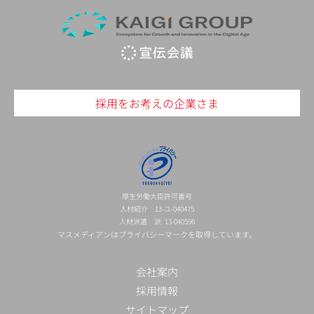
採用をお考えの企業さま
厚生労働大臣許可番号
人材紹介 13-ユ-040475
人材派遣 派 13-040596
マスメディアンはプライバシーマークを取得しています。
会社案内
採用情報
サイトマップ