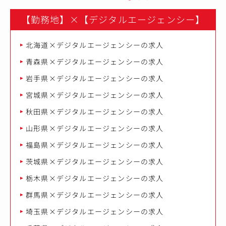
■既存顧客フォロー
お客様が継続的に成果を出していくために、目標設定の見
【勤務地】
×
【デジタルエージェンシー】
直しや追加施策の提案を行います。
個々人担当するお客様により異なりますが、数社～数十社
を担当いただきます。
北海道×デジタルエージェンシーの求人
新規開拓と同様に、複雑化するデジタルマーケティングを
シンプルに伝えることが求められます。
青森県×デジタルエージェンシーの求人
■求人の魅力
岩手県×デジタルエージェンシーの求人
・純広告、リスティング広告、各種SNS広告、Youtube広
宮城県×デジタルエージェンシーの求人
告など、幅広い媒体を用いてソリューションを提供出来ま
す。そのため、デジタルマーケターとしての市場価値を高
秋田県×デジタルエージェンシーの求人
めるスキルを習得可能です。
山形県×デジタルエージェンシーの求人
・入社後は約3ヶ月間、座学やロープレ等の研修を実施し
ます。未経験からデジタルマーケティング領域のスキルを
福島県×デジタルエージェンシーの求人
習得できる環境です。
茨城県×デジタルエージェンシーの求人
※入社後1ヶ月間は東京本社で研修を実施します。
栃木県×デジタルエージェンシーの求人
・管理職レイヤーが不足しており、将来の管理職候補とし
ての活躍を期待しています。
群馬県×デジタルエージェンシーの求人
埼玉県×デジタルエージェンシーの求人
【仕事内容（変更の範囲）】会社の定める業務