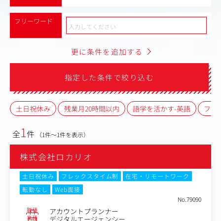
フリーワード
更に条件を追加する
指定した条件で絞り込む
土日祝休み
残業月20時間以内
語学を活かす-英語
フレ
1
全
件
（1件～1件を表示）
株式会社ロカリオ
土日祝休み
フレックスタイム制
在宅・リモートワーク
転勤なし
Web面接
No.79090
職種
アカウントプランナー
業種
デジタルエージェンシー