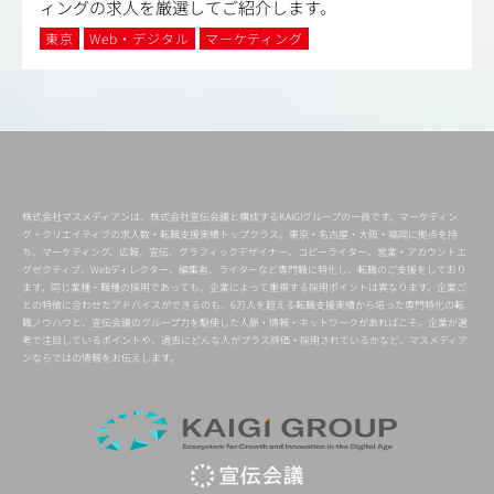
ィングの求人を厳選してご紹介します。
東京
Web・デジタル
マーケティング
株式会社マスメディアンは、株式会社宣伝会議と構成するKAIGIグループの一員です。マーケティン
グ・クリエイティブの求人数・転職支援実績トップクラス。東京・名古屋・大阪・福岡に拠点を持
ち、マーケティング、広報、宣伝、グラフィックデザイナー、コピーライター、営業・アカウントエ
グゼクティブ、Webディレクター、編集者、ライターなど専門職に特化し、転職のご支援をしており
ます。同じ業種・職種の採用であっても、企業によって重視する採用ポイントは異なります。企業ご
との特徴に合わせたアドバイスができるのも、6万人を超える転職支援実績から培った専門特化の転
職ノウハウと、宣伝会議のグループ力を駆使した人脈・情報・ネットワークがあればこそ。企業が選
考で注目しているポイントや、過去にどんな人がプラス評価・採用されているかなど、マスメディア
ンならではの情報をお伝えします。