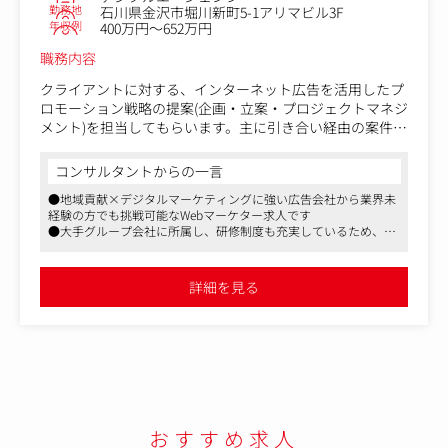
勤務地
石川県金沢市堀川新町5-1アリマビル3F
年収例
400万円～652万円
職務内容
クライアントに対する、インターネット広告を活用したプ
ロモーション戦略の提案(企画・立案・プロジェクトマネジ
メント)を担当してもらいます。主に引き合い経由の案件を
中心に、新規～既存幅広く担当いただきます。
コンサルタントからの一言
■新規顧客開拓、提案
●地域貢献×デジタルマーケティングに強い広告会社から業界未
お客様が抱えている課題に対して、デジタルのプロモーシ
経験の方でも挑戦可能なWebマーケター求人です
ョン方法をご提案し、新規のお客様を獲得することが目的
●大手グループ会社に所属し、研修制度も充実しているため、こ
です。
れからマーケターとしてのキャリアを積んでいく方にお勧めです
●営業予算よりも顧客満足度を優先させる社風で、地域貢献、社
地方や中小企業の経営者、担当者は、初めてデジタル施策
会貢献性の高い新たな事業創りに携わって頂くことが可能です
詳細を見る
を検討している方も多くわかりやすい言葉でお客様に寄り
添いながら課題解決策を提案する必要があります。
入社後は既存クライアント様の引継ぎからスタート、新規
案件は先輩社員のサポートとして加わっていただきます。
新規営業のテレアポは行っておらず、パートナー企業様や
グループ会社からの紹介、直接のお問い合わせがメインで
す。
おすすめ求人