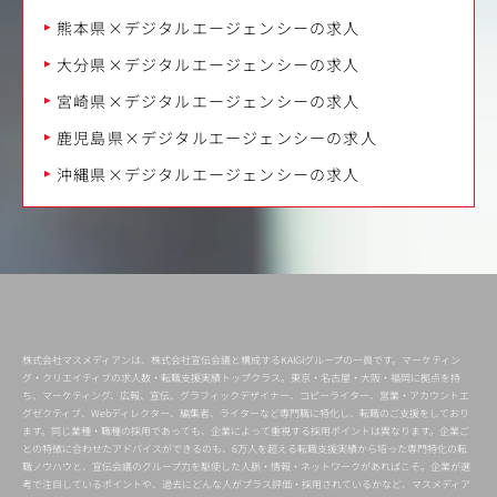
熊本県×デジタルエージェンシーの求人
大分県×デジタルエージェンシーの求人
宮崎県×デジタルエージェンシーの求人
鹿児島県×デジタルエージェンシーの求人
沖縄県×デジタルエージェンシーの求人
株式会社マスメディアンは、株式会社宣伝会議と構成するKAIGIグループの一員です。マーケティン
グ・クリエイティブの求人数・転職支援実績トップクラス。東京・名古屋・大阪・福岡に拠点を持
ち、マーケティング、広報、宣伝、グラフィックデザイナー、コピーライター、営業・アカウントエ
グゼクティブ、Webディレクター、編集者、ライターなど専門職に特化し、転職のご支援をしており
ます。同じ業種・職種の採用であっても、企業によって重視する採用ポイントは異なります。企業ご
との特徴に合わせたアドバイスができるのも、6万人を超える転職支援実績から培った専門特化の転
職ノウハウと、宣伝会議のグループ力を駆使した人脈・情報・ネットワークがあればこそ。企業が選
考で注目しているポイントや、過去にどんな人がプラス評価・採用されているかなど、マスメディア