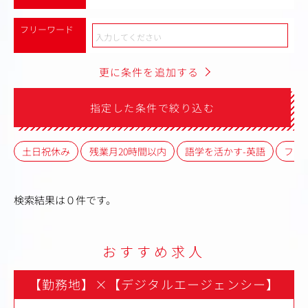
フリーワード
更に条件を追加する
指定した条件で絞り込む
土日祝休み
残業月20時間以内
語学を活かす-英語
フレ
検索結果は０件です。
おすすめ求人
【勤務地】
×
【デジタルエージェンシー】