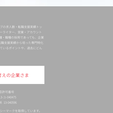
ィブの求人数・転職支援実績トッ
ーライター、営業・アカウント
種・職種の採用であっても、企業
転職支援実績から培った専門特化
ているポイントや、過去にどん
考えの企業さま
臣許可番号
ユ-040475
13-040596
シーマークを取得しています。