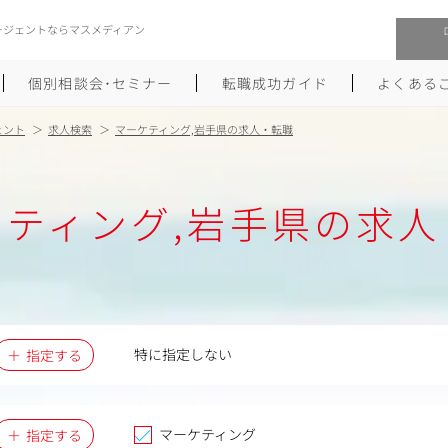
ージェントならマスメディアン
個別相談会･セミナー
転職成功ガイド
よくある
ェント
求人検索
マーケティング,岩手県の求人・転職
転職活動を始めるにあたり
メーカー・事業会社への転職
ケティング,岩手県の求人
履歴書のつくり方
大手広告会社への転職
職務経歴書のつくり方
エグゼクティブ転職
ポートフォリオのつくり方
しゅふクリ･ママクリ転職
面接対策
年収アップ転職
特に指定しない
指定する
未経験から広告業界への転職
Uターン･Iターン転職
マーケティング
指定する