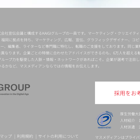
会社宣伝会議と構成するKAIGIグループの一員です。マーケティング・クリエイテ
・福岡に拠点を持ち、マーケティング、広報、宣伝、グラフィックデザイナー、コピ
クター、編集者、ライターなど専門職に特化し、転職のご支援をしております。同じ業
は異なります。企業ごとの特徴に合わせたアドバイスができるのも、6万人を超える
グループ力を駆使した人脈・情報・ネットワークがあればこそ。企業が選考で注目し
いるかなど、マスメディアンならではの情報をお伝えします。
採用をお
厚生労働大
人材紹介 13-
人材派遣 派 
マップ
利用規約
サイトの利用について
マスメディアンはプライバ