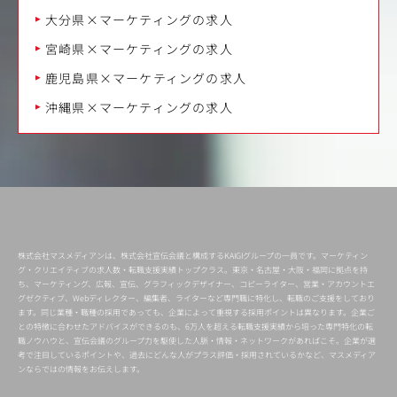
大分県×マーケティングの求人
宮崎県×マーケティングの求人
鹿児島県×マーケティングの求人
沖縄県×マーケティングの求人
株式会社マスメディアンは、株式会社宣伝会議と構成するKAIGIグループの一員です。マーケティン
グ・クリエイティブの求人数・転職支援実績トップクラス。東京・名古屋・大阪・福岡に拠点を持
ち、マーケティング、広報、宣伝、グラフィックデザイナー、コピーライター、営業・アカウントエ
グゼクティブ、Webディレクター、編集者、ライターなど専門職に特化し、転職のご支援をしており
ます。同じ業種・職種の採用であっても、企業によって重視する採用ポイントは異なります。企業ご
との特徴に合わせたアドバイスができるのも、6万人を超える転職支援実績から培った専門特化の転
職ノウハウと、宣伝会議のグループ力を駆使した人脈・情報・ネットワークがあればこそ。企業が選
考で注目しているポイントや、過去にどんな人がプラス評価・採用されているかなど、マスメディア
ンならではの情報をお伝えします。