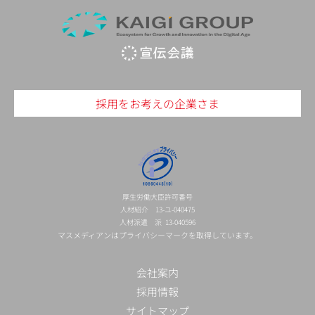
採用をお考えの企業さま
厚生労働大臣許可番号
人材紹介 13-ユ-040475
人材派遣 派 13-040596
マスメディアンはプライバシーマークを取得しています。
会社案内
採用情報
サイトマップ