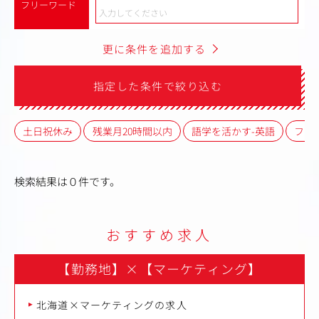
フリーワード
更に条件を追加する
指定した条件で絞り込む
土日祝休み
残業月20時間以内
語学を活かす-英語
フレ
検索結果は０件です。
おすすめ求人
【勤務地】
×
【マーケティング】
北海道×マーケティングの求人