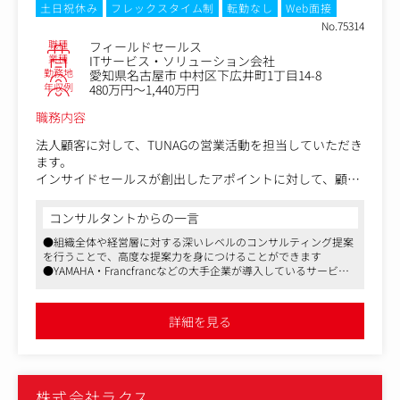
来る
土日祝休み
フレックスタイム制
転勤なし
Web面接
・レガシーな大学広報業界における新興勢力として、テク
No.75314
ノロジーを使って前例のないマーケティングのあり方を提
職種
フィールドセールス
案・実行できる
業種
ITサービス・ソリューション会社
勤務地
愛知県名古屋市 中村区下広井町1丁目14-8
・年間数億円規模の広報予算を持つ法人と規模の大きな仕
年収例
480万円～1,440万円
事ができる
・Studyplusの広告を大学に販売するだけでなく、テクノ
職務内容
ロジーを生かして総合的にマーケティングDXを行う提案を
できるため、デジタルマーケティングの知識、経験が身に
法人顧客に対して、TUNAGの営業活動を担当していただき
つきキャリアアップにつながる
ます。
インサイドセールスが創出したアポイントに対して、顧客
の課題をヒアリングし、提案からクロージングまで一貫し
て対応いただきます。
コンサルタントからの一言
●組織全体や経営層に対する深いレベルのコンサルティング提案
【主な業務】
を行うことで、高度な提案力を身につけることができます
・マーケティングやインサイドセールスから繋がれた商談
●YAMAHA・Francfrancなどの大手企業が導入しているサービス
の実施
です
…1日に平均3件の商談
●働きやすさと成長の両立ができる企業です
…初回提案から成約まで平均2～3ヶ月程度（顧客の規模や
詳細を見る
業界により変動あり）
・商談相手のニーズに応じた提案内容のカスタマイズと資
料作成
・担当者とのリレーション構築
株式会社ラクス
・決裁者（経営陣）へのプレゼンテーション