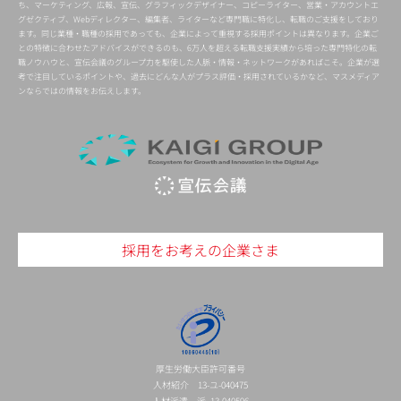
ち、マーケティング、広報、宣伝、グラフィックデザイナー、コピーライター、営業・アカウントエ
グゼクティブ、Webディレクター、編集者、ライターなど専門職に特化し、転職のご支援をしており
ます。同じ業種・職種の採用であっても、企業によって重視する採用ポイントは異なります。企業ご
との特徴に合わせたアドバイスができるのも、6万人を超える転職支援実績から培った専門特化の転
職ノウハウと、宣伝会議のグループ力を駆使した人脈・情報・ネットワークがあればこそ。企業が選
考で注目しているポイントや、過去にどんな人がプラス評価・採用されているかなど、マスメディア
ンならではの情報をお伝えします。
採用をお考えの企業さま
厚生労働大臣許可番号
人材紹介 13-ユ-040475
人材派遣 派 13-040596