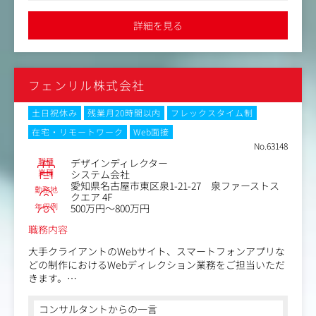
デジタルコンテンツが中心ではありますが、提案手法に制
アカウントプランナーとしてスキルアップのための教育制
●受注案件だけでなく、自社商品の開発販売も行っています
限はなく、グラフィック広告やイベントなどのリアルプロ
●平均残業時間は20～30時間と同業他社と比較しても少なめでワ
度としても
詳細を見る
ークライフバランスも保ちやすい求人です
モーション、さらには映像を駆使したプロモーション施策
・広告設計/クライアントの課題抽出
など、ご自身のアイデアを活かしながら、業務に携わって
・各種媒体（Google等）の提案/運用
いただきます。
・広告に類似するLPO/SEO
等、毎月研修を行っております。
フェンリル株式会社
大手広告会社からの案件と直取引の案件をバランス良く受
注しており、ナショナルクライアントからの大規模な案件
インターネットのデジタル領域にチャンレジし、会社と共
や、クライアントに近いところで課題解決に向けた企画提
土日祝休み
残業月20時間以内
フレックスタイム制
に個人も成長していく意欲のある方をお待ちしておりま
案に携わることもできます。
す。
在宅・リモートワーク
Web面接
【仕事内容（変更の範囲）】会社の定める業務
No.63148
取引先は大手広告会社をはじめ、自動車メーカーやレジャ
職種
デザインディレクター
ー施設、行政機関などジャンルは多岐に渡ります。
業種
システム会社
愛知県名古屋市東区泉1-21-27 泉ファーストス
勤務地
【主な仕事の流れ】
クエア 4F
年収例
▼打ち合わせ
500万円～800万円
まずは、得意先に対して丁寧にヒヤリング。その後、社内
職務内容
で案件の方向性を確認。
最適なチームを編成し、スケジュールや予算設定を行いま
大手クライアントのWebサイト、スマートフォンアプリな
す。
どの制作におけるWebディレクション業務をご担当いただ
きます。
▼企画・提案
※ご経験や適性、ご希望によって下記①②いずれかの配属
チームで企画やアイデアを練り、得意先課題に対する具体
となります。
コンサルタントからの一言
的な解決策を提案します。