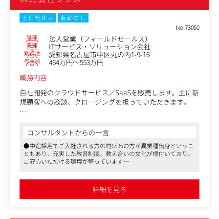
・契約後の顧客フォロー
…カスタマーサクセスチームと連携して実施
土日祝休み
転勤なし
No.73050
※ご経験によっては、マネージャーポジションでのオファ
職種
法人営業（フィールドセールス）
ーがでる場合があります。
業種
ITサービス・ソリューション会社
勤務地
愛知県名古屋市中区丸の内1-9-16
【仕事内容（変更の範囲）】会社の定める業務
年収例
464万円～553万円
職務内容
自社開発のクラウドサービス／SaaSを販売します。主に新
規顧客への商談、クロージングを担っていただきます。
＜具体的には＞
・初期商談-受注までの案件コントロール（複数関係者を
コンサルタントからの一言
巻き込んだ案件ハンドリング）
●中途採用でご入社される方の約65％の方が異業種出身というこ
・経営課題・業務課題のヒアリング、課題解決手段のご提
ともあり、充実した教育制度、教え合いの文化が根付いており、
案?クロージング
ご安心いただける環境が整っています
・導入時導入後の、カスタマーサクセス担当者への引継ぎ
●クライアントに「心の豊かさ」をもたらすためのソリューショ
・施策の考案・プロジェクト推進
ン提供を行うことはもちろんのこと、自社の社員にとっても働き
など
やすい環境を提供するべく、独自の福利厚生が整っており、働き
詳細を見る
がいのある会社ランキングでもベストカンパニーに選出されてい
ます
【例1】ダイレクトセールス（直販担当）
●社内で一気通貫してマーケティングのPDCAを回すことができ、
イベントやWebサイト、その他のメディアからのお問合せ
全体設計に携わることができます