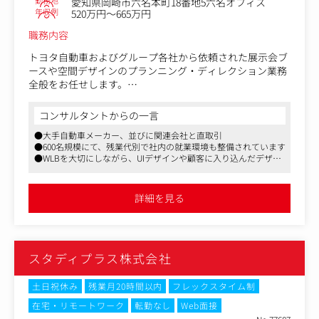
勤務地
愛知県岡崎市六名本町18番地5六名オフィス
Webサイト、各種グラフィック（バナー・キービジュアル
年収例
520万円～665万円
等）、ロゴ、各種資料（商談・登壇・IR等）、紙（フライ
職務内容
ヤー・冊子等）、映像、空間、イベントなど様々です。
トヨタ自動車およびグループ各社から依頼された展示会ブ
＜『TUNAG』について＞
ースや空間デザインのプランニング・ディレクション業務
同社が2016年に社員のエンゲージメント向上のためにリリ
全般をお任せします。
ースした主力商品。
同社は東京ビッグサイト、Aichi Sky Expo、パシフィコ横
コンサルタントからの一言
人的資本経営の重要性が叫ばれる昨今、企業において社員
浜などで開催される大規模展示会において、大手企業との
のエンゲージメント向上は大きな課題です。
●大手自動車メーカー、並びに関連会社と直取引
直接取引による豊富な実績があります。
●600名規模にて、残業代別で社内の就業環境も整備されています
展示ブースの企画・設計・制作・施工管理までを一貫して
●WLBを大切にしながら、UIデザインや顧客に入り込んだデザイ
こうした課題を解決するべく開発・リリースされた『TUN
手掛け、オーダーメイドならではの高品質な空間づくりで
ンを手掛けたい方におすすめです
AG』は、社内コミュニケーションを円滑にする機能が充実
信頼を獲得しています。
していて、組織課題に合わせたカスタマイズ制と管理のし
近年では、展示会・イベント領域にとどまらず、企業ショ
詳細を見る
やすさもあり、大手企業も積極的に導入しています。
ールームなどの空間デザイン全般へと事業領域を拡大して
います。
■『TUNAG』の機能や特徴
本ポジションでは、クライアントへのヒアリングを通じて
https://biz.tunag.jp/feature
課題や目的を整理し、コンセプト立案・デザイン提案から
スタディプラス株式会社
制作ディレクションまで、プロジェクト全体を一貫して担
■『TUNAG』の導入企業
当していただきます。
https://biz.tunag.jp/case/list
土日祝休み
残業月20時間以内
フレックスタイム制
これまで同社は、大手クライアントの展示会ブースにおい
在宅・リモートワーク
転勤なし
Web面接
■note：『第二創業期のTUNAGのこれからが面白いって
て、企画から施工までを一貫して手掛けることで信頼を築