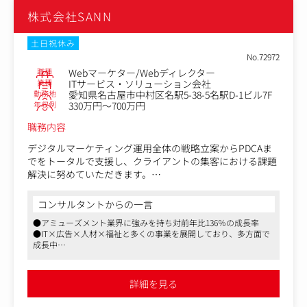
への反響営業で、電話でアポイント調整し、訪問して提案
株式会社SANN
を行います。
契約を頂いた後はサポートチームが導入支援からアフター
フォローまで行うので、営業は商談に注力できます。
土日祝休み
No.72972
［営業先］
職種
Webマーケター/Webディレクター
製品の導入先は、社員数1000名以下の規模の法人企業で中
業種
ITサービス・ソリューション会社
勤務地
愛知県名古屋市中村区名駅5-38-5名駅D-1ビル7F
心で、メーカー・不動産等々幅広い業界を担当いただきま
年収例
330万円～700万円
す。商談の窓口となる方は、経理担当者や情報システム担
当になります。
職務内容
【例2】パートナーセールス（代理店担当）
デジタルマーケティング運用全体の戦略立案からPDCAま
パートナー企業個社ごとに提案方法を企画し販売支援施策
でをトータルで支援し、クライアントの集客における課題
の策定を行います。担当のパートナー企業がよりラクス製
解決に努めていただきます。
品を理解し、顧客に提案ができる状態を目指しパートナー
最初は、先輩マーケターによるOJTで業務全体の理解をい
企業を導き、顧客への訪問、提案、クロージングまで行い
ただき、少しづつ担当領域を拡大させていきます。
コンサルタントからの一言
ます。
●アミューズメント業界に強みを持ち対前年比136％の成長率
［パートナーとなる企業］
＜具体的には＞
●IT×広告×人材×福祉と多くの事業を展開しており、多方面で
主にクレジットカード会社、銀行、BPO企業、販社が中心
・デジタルマーケティング運用の戦略立案・KPI設計（営
成長中
です。
業担当と連携）
●大手クライアントとの付き合いも複数ございます
・クリエイティブの企画
※従事すべき業務の変更の範囲：会社の定める業務
・Web広告の配信設計、運用
詳細を見る
・レポーティング、改善提案（営業担当と連携）など
＜営業手法＞