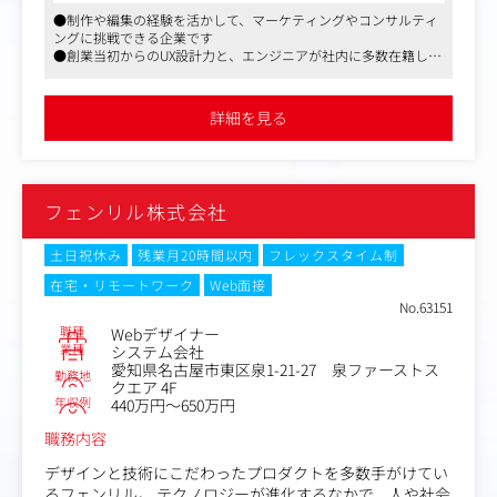
①ナショナルクライアントの案件担当
●制作や編集の経験を活かして、マーケティングやコンサルティ
②大手ゲーム会社専属の担当
ングに挑戦できる企業です
▼制作・納品・フォロー
●創業当初からのUX設計力と、エンジニアが社内に多数在籍して
制作チームへ依頼し制作がスタート。営業は得意先と修正
＜具体的な業務内容＞
いる開発力に強みを持っています
のやり取り・進行管理などを行い、期日までに納品。 その
・制作ディレクション、アートディレクション
●長期取引のクライアントが多いので、リリース後のサービスの
後、広告効果などのフォローアップも行います。
・UI設計、情報設計
成長にまで関われる機会がございます
詳細を見る
・クライアントに対する施策、企画などの提案業務
【仕事内容（変更の範囲）】会社の定める業務
・顧客折衝、営業、開発チームとの連携
・業務に必要なスケジューリング、リソース計画の策定、
進行管理
フェンリル株式会社
・新規ビジネス獲得に向けた営業サポート業務など
＜主な実績＞
土日祝休み
残業月20時間以内
フレックスタイム制
https://www.fenrir-inc.com/jp/works/
在宅・リモートワーク
Web面接
No.63151
＜社内体制から見る同社の強み＞
職種
Webデザイナー
同社は人や社会の役に立つアイデア、それを実現するため
業種
システム会社
の方法など、新しいものをつくるためのさまざまな”Ho
愛知県名古屋市東区泉1-21-27 泉ファーストス
勤務地
w”を持つ、デザインのプロフェッショナル集団です。その
クエア 4F
年収例
ため社内にはUX/UIに関連する資格保有者が多数在籍して
440万円～650万円
います。
職務内容
最高の使い心地を実現するため、チーム全員でクライアン
デザインと技術にこだわったプロダクトを多数手がけてい
トに対して、リサーチやコンセプトの策定、コンテンツの
るフェンリル。 テクノロジーが進化するなかで、人や社会