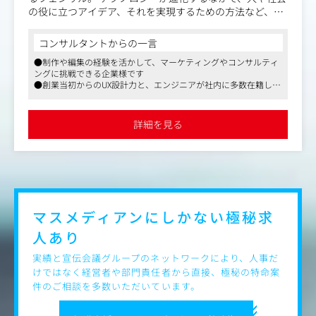
企画提案、プロモーション計画の立案、ユーザー視点での
の役に立つアイデア、それを実現するための方法など、ア
課題発見などさらなる改善を提案しながら完成度の高いア
プリやWebなどのデジタルメディア通し、新しいだけでは
プリやサイト、
なく「人間味」を大切にしたデザイン、サービスを生み出
コンサルタントからの一言
ユーザーとのタッチポイント全てを対象としてデザインを
していきます。今回の募集ポジションでは、スマートフォ
つくりあげます。
●制作や編集の経験を活かして、マーケティングやコンサルティ
ンアプリ、WebサイトのUIデザインをお任せいたします。
ングに挑戦できる企業様です
同社は世の中の「体験」をより良く変えるため、UX / UIの
●創業当初からのUX設計力と、エンジニアが社内に多数在籍して
またバックエンドエンジニア、フロントエンドエンジニア
知見を生かした設計、ビジュアルデザインはもちろん、ユ
いる開発力に強みを持っています
も多数在籍されており、高い開発速度と技術力を有するこ
ーザー視点での課題解決・企画提案など、ユーザーが触れ
●長期取引のクライアントが多いので、リリース後のサービスの
とから、つくって終わりの案件よりも、中長期的で、クラ
る全てをデザインしています。
成長にまで関われる機会がございます
詳細を見る
イアントと一緒にサービスを成長させる部分に重きをおい
※主な実績…https://www.fenrir-inc.com/jp/works/
ています。
＜お任せする業務：スマートフォンアプリ、ウェブサイト
＜募集背景・体制＞
のUIデザイン＞
今回は補強採用です。名古屋支社は20～30名規模。開発エ
・ユーザーニーズの理解/整理
ンジニアが多く、クリエイティブはデザイナーが1名在籍
・情報設計
しています。
・UI設計
マスメディアンにしかない
極秘求
※同社は配属先関係なく案件に携わっていただきます。ハ
・ビジュアルデザイン
人あり
イブリッド勤務形態でもあるため、勤務・就業いただく上
・プロトタイプ作成
での障壁は有りませんのでご安心ください。
【仕事内容（変更の範囲）】会社の定める業務
実績と宣伝会議グループのネットワークにより、人事だ
【仕事内容（変更の範囲）】会社の定める業務
けではなく経営者や部門責任者から直接、極秘の特命案
件のご相談を多数いただいています。