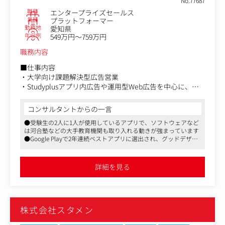
No.77687
話。』
いてきました。
https://note.com/stmn_morikawa/n/n62c9d740ae06
職種
エンタープライズセールス
今後はこのノウハウを活かし、企業内ショールームをはじ
業種
プラットフォーマー
めとした、多岐にわたる空間デザイン事業の拡大を本格化
勤務地
愛知県
させていきます。
年収例
549万円～759万円
事業の推進に加え、より専門性の高い空間提案のため、建
職務内容
築士の専門知識を持つ方を新たな仲間として募集します。
建築士としての視点とスキルを活かし、安全で機能的、そ
■仕事内容
してデザイン性の高い空間づくりに共に挑戦していただけ
・大学向け課題解決型広告営業
る方を求めています。
・Studyplusアプリ内広告や運用型Web広告を中心に、デ
ジタルマーケティグや各種制作物を提案
・担当大学の入試広報施策に関するプロジェクトマネジメ
コンサルタントからの一言
ント
●受験生の2人に1人が使用しているアプリで、ソフトウェアなど
は河合塾などの大手教育機関も取り入れる動きが強まっています
■ポジションの魅力
●Google Playで2年連続ベストアプリに選出され、グッドデザイ
・営業が顧客への提案から納品まで一気通貫で行うスタイ
ン賞や日本e-Learning大賞の最優秀賞を獲得するなど、客観的な
ルをとっているため、自身が企画した提案を顧客成果創出
評価も多数得ています
を体現することが出来る
●フルフレックス制で働き方や時間の自由度は大きく、リモート
詳細を見る
ワークも導入済みですので、柔軟に働ける環境が整っています
・営業先である学校法人の特徴として目の前の担当者様へ
のご提案だけでなく、各ステークフォルダーのご意見をと
りまとめながら合意を得ていくプロセスを通してステーク
フォルダーマネジメントの経験を得ることが出来る
株式会社スタメン
・大学経営において入学者獲得は経営課題に直結してお
り、単純な集客ではなく経営課題の解決に携わることが出