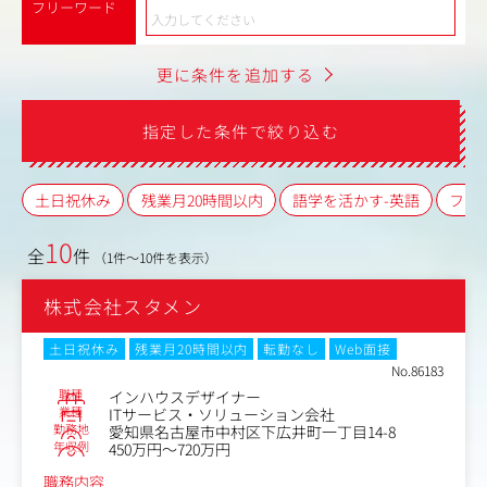
フリーワード
更に条件を追加する
指定した条件で絞り込む
土日祝休み
残業月20時間以内
語学を活かす-英語
フレ
10
全
件
（1件～10件を表示）
株式会社スタメン
土日祝休み
残業月20時間以内
転勤なし
Web面接
No.86183
職種
インハウスデザイナー
業種
ITサービス・ソリューション会社
勤務地
愛知県名古屋市中村区下広井町一丁目14-8
年収例
450万円～720万円
職務内容