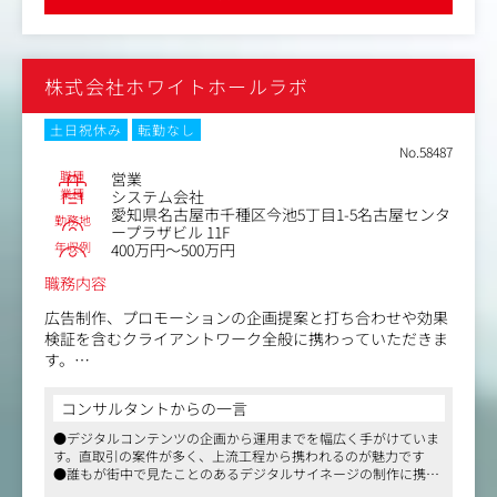
個人が身に着けられるスキルセットの薄くなる傾向にあり
ます。
当社は、インターネット広告領域においては、ほぼ全ての
株式会社ホワイトホールラボ
主要媒体を網羅し（Google（YouTube）/Yahoo!/LINE/X/In
stagram/Facebook等）、
それらを複合的にプランニングすることで、クライアント
土日祝休み
転勤なし
の成果を最大化しています。
No.58487
職種
営業
仕事内容としても
業種
システム会社
愛知県名古屋市千種区今池5丁目1-5名古屋センタ
・顧客のリード獲得
勤務地
ープラザビル 11F
・クライアントの課題分析
年収例
400万円～500万円
・広告戦略の設計
・メディアプランニング
職務内容
・広告運用とパフォーマンス分析
広告制作、プロモーションの企画提案と打ち合わせや効果
・チーム連携
検証を含むクライアントワーク全般に携わっていただきま
・新しい広告トレンドやツールの活用
す。
等 デジタルマーケティングのアカウントプランナーとし
課題の把握やそれらを解決に導くプランの企画はもちろ
て幅広い経験を得る事ができます。
コンサルタントからの一言
ん、協力会社とともに進めながらプロジェクトを進めてい
また、広告だけではなく、デジタル領域での総合的な支援
●デジタルコンテンツの企画から運用までを幅広く手がけていま
くこともあるため、社内外のスタッフへの指示出しなども
ができるようにLPO/獲得等、マーケティング全体を担って
す。直取引の案件が多く、上流工程から携われるのが魅力です
担う場面もございます。
いきます。
●誰もが街中で見たことのあるデジタルサイネージの制作に携わ
ることが可能です