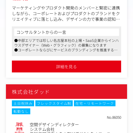
マーケティングやプロダクト開発のメンバーと緊密に連携
しながら、コーポレートおよびプロダクトのブランドをク
リエイティブに落とし込み、デザインの力で事業の認知拡
大と成長を現場からリードしていただくポジションです。
コンサルタントからの一言
多様なチャネルのクリエイティブ制作：
●中部エリアでは珍しい名古屋本社の上場・SaaS企業からインハ
- Webサイト、LP、広告、SNSバナー、展示会ブース、
ウスデザイナー（Web・グラフィック）の募集になります
印刷物（導入事例集やパンフレット）、空間デザインな
●コーポレートならびにサービスのブランディングを推進する上
ど、各種タッチポイントにおけるクリエイティブの制作・
での重要な役割になり、パフォーマンス次第で早期の昇給・昇格
クオリティ管理
が期待できます
一貫性のあるビジュアル展開
●グロースからプライム上場を目指している同社において、何事
詳細を見る
もスピード感をもって物事が進んでいきますので、ご自身のスキ
- キャンペーン、PR資料、社内イベントなどの各種クリ
ルアップにつながります
エイティブを俯瞰し、ブランドのトーン＆マナーに沿った
ビジュアルを展開
営業資料などのテンプレート化
株式会社ダッド
- 全社の営業資料の品質を維持するため、Figmaを用い
たコンポーネント化やテンプレート作成の推進
AIを活用したデザインプロセスの模索：
土日祝休み
フレックスタイム制
在宅・リモートワーク
- マーケティング施策におけるAI自動生成（バナーやLP
転勤なし
の高速プロトタイピングなど）に対し、デザイナーの視点
No.86050
からブランドの品質を担保する関わり方の模索
職種
空間デザインディレクター
業種
システム会社
■デザイン対象