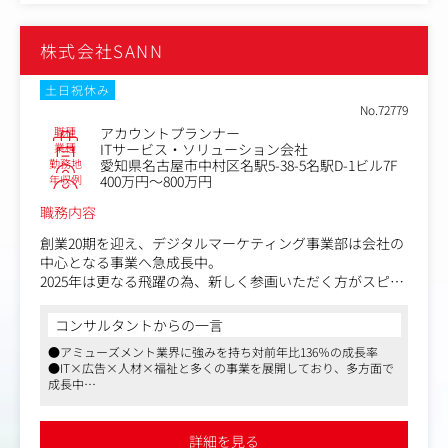
・反響営業／Webからの問合せ中心
さまざまな媒体（Yahoo!広告（YDN）/Google広告（GD
・アウトバウンド／テレアポ・DM
N）/YouTube広告/X広告、etc）を活用したWeb広告の運
株式会社SANN
・代理店営業
用について、Webマーケターとして携わっていただきま
す。
＜扱うサービス＞
【仕事内容（変更の範囲）】会社の定める業務
土日祝休み
楽楽精算、楽楽明細、楽楽勤怠、楽楽販売、メールディー
No.72779
ラーなど
職種
アカウントプランナー
業種
ITサービス・ソリューション会社
勤務地
愛知県名古屋市中村区名駅5-38-5名駅D-1ビル7F
年収例
400万円～800万円
職務内容
創業20期を迎え、デジタルマーケティング事業部は会社の
中心となる事業へ急成長中。
2025年は更なる飛躍の為、新しく参画いただく方がスピー
ディーに活躍できる体制を構築しています。
コンサルタントからの一言
当社は、包括的なデジタルマーケティング支援をクライア
●アミューズメント業界に強みを持ち対前年比136％の成長率
ントへ提供する企業目指しています。
●IT×広告×人材×福祉と多くの事業を展開しており、多方面で
成長中
大手企業のWEB広告アカウントプランナーは「Googleだ
●大手クライアントとの付き合いも複数ございます
け」「リスティング広告だけ」等業務領域の分業化が進
み、
詳細を見る